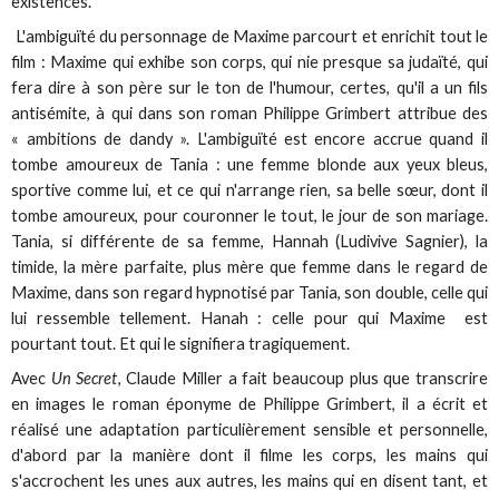
existences.
L'ambiguïté du personnage de Maxime parcourt et enrichit tout le
film : Maxime qui exhibe son corps, qui nie presque sa judaïté, qui
fera dire à son père sur le ton de l'humour, certes, qu'il a un fils
antisémite, à qui dans son roman Philippe Grimbert attribue des
« ambitions de dandy ». L'ambiguïté est encore accrue quand il
tombe amoureux de Tania : une femme blonde aux yeux bleus,
sportive comme lui, et ce qui n'arrange rien, sa belle sœur, dont il
tombe amoureux, pour couronner le tout, le jour de son mariage.
Tania, si différente de sa femme, Hannah (Ludivive Sagnier), la
timide, la mère parfaite, plus mère que femme dans le regard de
Maxime, dans son regard hypnotisé par Tania, son double, celle qui
lui ressemble tellement. Hanah : celle pour qui Maxime est
pourtant tout. Et qui le signifiera tragiquement.
Avec
Un Secret
, Claude Miller a fait beaucoup plus que transcrire
en images le roman éponyme de Philippe Grimbert, il a écrit et
réalisé une adaptation particulièrement sensible et personnelle,
d'abord par la manière dont il filme les corps, les mains qui
s'accrochent les unes aux autres, les mains qui en disent tant, et