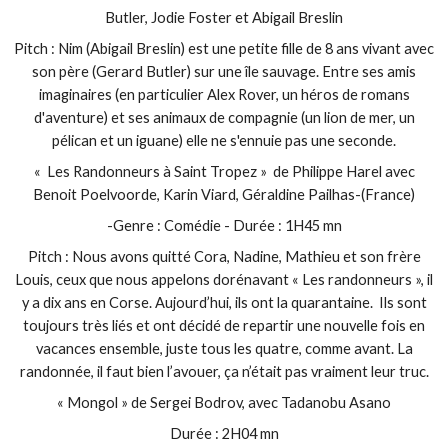
Butler, Jodie Foster et Abigail Breslin
Pitch : Nim (Abigail Breslin) est une petite fille de 8 ans vivant avec
son père (Gerard Butler) sur une île sauvage. Entre ses amis
imaginaires (en particulier Alex Rover, un héros de romans
d'aventure) et ses animaux de compagnie (un lion de mer, un
pélican et un iguane) elle ne s'ennuie pas une seconde.
« Les Randonneurs à Saint Tropez » de Philippe Harel avec
Benoit Poelvoorde, Karin Viard, Géraldine Pailhas-(France)
-Genre : Comédie - Durée : 1H45 mn
Pitch : Nous avons quitté Cora, Nadine, Mathieu et son frère
Louis, ceux que nous appelons dorénavant « Les randonneurs », il
y a dix ans en Corse. Aujourd’hui, ils ont la quarantaine. Ils sont
toujours très liés et ont décidé de repartir une nouvelle fois en
vacances ensemble, juste tous les quatre, comme avant. La
randonnée, il faut bien l’avouer, ça n’était pas vraiment leur truc.
« Mongol » de Sergei Bodrov, avec Tadanobu Asano
Durée : 2H04 mn