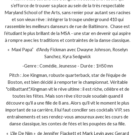
s’efforce de trouver sa place au sein de la très respectable
Maryland School of the Arts, sans renier pour autant ses racines
et son vieux rêve : intégrer la troupe underground 410 qui
rassemble les meilleurs danseurs de rue de Baltimore. Chase est
l’étudiant le plus brillant de la MSA - une star en devenir qui aspire
à rompre avec les traditions et contraintes de la danse classique.
« Maxi Papa” d'Andy Fickman avec Dwayne Johnson, Roselyn
Sanchez, Kyra Sedgwick
-Genre : Comédie, Jeunesse - Durée : 1H50 mn
Pitch : Joe Kingman, robuste quarterback, star de l'équipe de
Boston, est bien décidé à remporter le championnat. Véritable
"célibattant",Kingman vit le rêve ultime : il est riche, célèbre et de
toutes les fêtes. Mais son rêve s'écroule soudain quand il
découvre qu'il a une fille de 8 ans. Alors qu'il vit le moment le plus
important de sa carrière, il lui faut concilier ses cocktails VIP, ses
entraînements et ses rendez-vous amoureux avec les cours de
danse classique, les contes de fées et les poupées de sa fille.
« L'île De Nim » de Jennifer Flackett et Mark Levin avec Gerard