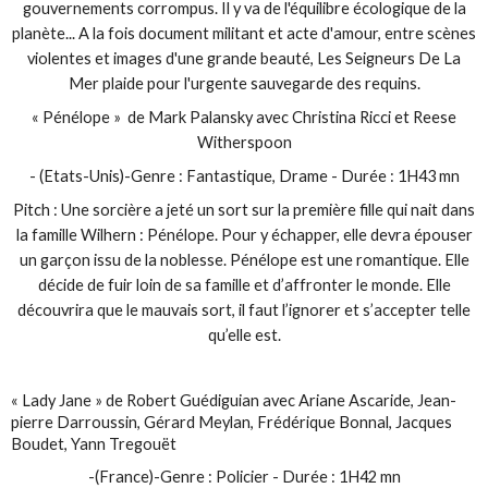
gouvernements corrompus. Il y va de l'équilibre écologique de la
planète... A la fois document militant et acte d'amour, entre scènes
violentes et images d'une grande beauté, Les Seigneurs De La
Mer plaide pour l'urgente sauvegarde des requins.
« Pénélope » de Mark Palansky avec Christina Ricci et Reese
Witherspoon
- (Etats-Unis)-Genre : Fantastique, Drame - Durée : 1H43 mn
Pitch : Une sorcière a jeté un sort sur la première fille qui nait dans
la famille Wilhern : Pénélope. Pour y échapper, elle devra épouser
un garçon issu de la noblesse. Pénélope est une romantique. Elle
décide de fuir loin de sa famille et d’affronter le monde. Elle
découvrira que le mauvais sort, il faut l’ignorer et s’accepter telle
qu’elle est.
« Lady Jane » de Robert Guédiguian avec Ariane Ascaride, Jean-
pierre Darroussin, Gérard Meylan, Frédérique Bonnal, Jacques
Boudet, Yann Tregouët
-(France)-Genre : Policier - Durée : 1H42 mn