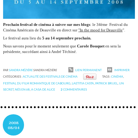
Prochain festival de cinéma à suivre sur mes blogs
: le 34ème Festival du
Cinéma Américain de Deauville en direct sur
"In the mood for Deauville
".
Le festival aura lieu du
5 au 14 septembre prochain.
Nous savons pour le moment seulement que
Carole Bouquet
en sera la
présidente, succédant ainsi à André Téchiné.
PAR
SANDRA MÉZIÈRE
SANDRA MÉZIÈRE
LIEN PERMANENT
IMPRIMER
CATÉGORIES :
ACTUALITÉ DES FESTIVALS DE CINÉMA
TAGS :
CINÉMA
,
FESTIVAL DU FILM ROMANTIQUE DE CABOURG
,
LAETITIA CASTA
,
PATRICK BRUEL
,
UN
SECRET
,
NÉS EN 68
,
A CASA DE ALICE
2
COMMENTAIRES
2008
08/04