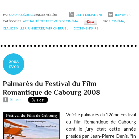
PAR
SANDRA MÉZIÈRE
SANDRA MÉZIÈRE
LIEN PERMANENT
IMPRIMER
CATÉGORIES :
ACTUALITÉ DES FESTIVALS DE CINÉMA
TAGS :
CINÉMA
,
CLAUDE MILLER
,
UN SECRET
,
PATRICK BRUEL
0
COMMENTAIRE
2008
17/06
Palmarès du Festival du Film
Romantique de Cabourg 2008
Share
Voici le palmarès du 22ème Festival
du Film Romantique de Cabourg
dont le jury était cette année
présidé par Jean-Pierre Denis. "In