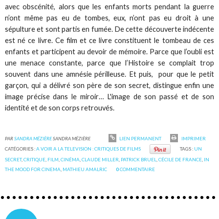
avec obscénité, alors que les enfants morts pendant la guerre
n’ont même pas eu de tombes, eux, n’ont pas eu droit à une
sépulture et sont partis en fumée. De cette découverte indécente
est né ce livre. Ce film et ce livre constituent le tombeau de ces
enfants et participent au devoir de mémoire. Parce que l’oubli est
une menace constante, parce que l’Histoire se complait trop
souvent dans une amnésie périlleuse. Et puis, pour que le petit
garçon, qui a délivré son père de son secret, distingue enfin une
image précise dans le miroir… L'image de son passé et de son
identité et de son corps retrouvés.
PAR
SANDRA MÉZIÈRE
SANDRA MÉZIÈRE
LIEN PERMANENT
IMPRIMER
CATÉGORIES :
A VOIR A LA TELEVISION : CRITIQUES DE FILMS
TAGS :
UN
SECRET
,
CRITIQUE
,
FILM
,
CINÉMA
,
CLAUDE MILLER
,
PATRICK BRUEL
,
CÉCILE DE FRANCE
,
IN
THE MOOD FOR CINEMA
,
MATHIEU AMALRIC
0
COMMENTAIRE