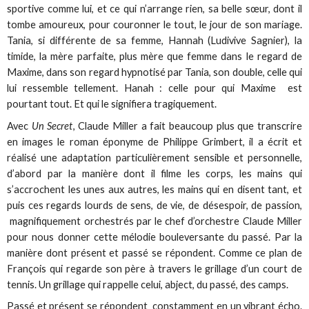
sportive comme lui, et ce qui n’arrange rien, sa belle sœur, dont il
tombe amoureux, pour couronner le tout, le jour de son mariage.
Tania, si différente de sa femme, Hannah (Ludivive Sagnier), la
timide, la mère parfaite, plus mère que femme dans le regard de
Maxime, dans son regard hypnotisé par Tania, son double, celle qui
lui ressemble tellement. Hanah : celle pour qui Maxime est
pourtant tout. Et qui le signifiera tragiquement.
Avec
Un Secret
, Claude Miller a fait beaucoup plus que transcrire
en images le roman éponyme de Philippe Grimbert, il a écrit et
réalisé une adaptation particulièrement sensible et personnelle,
d’abord par la manière dont il filme les corps, les mains qui
s’accrochent les unes aux autres, les mains qui en disent tant, et
puis ces regards lourds de sens, de vie, de désespoir, de passion,
magnifiquement orchestrés par le chef d’orchestre Claude Miller
pour nous donner cette mélodie bouleversante du passé. Par la
manière dont présent et passé se répondent. Comme ce plan de
François qui regarde son père à travers le grillage d’un court de
tennis. Un grillage qui rappelle celui, abject, du passé, des camps.
Passé et présent se répondent constamment en un vibrant écho.