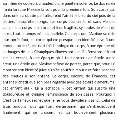
au milieu de couleurs chaudes, d'une gaieté insolente. Le dos nu de
Tania lorsque Maxime la voit pour la première fois. Son corps qui,
dans une acrobatie parfaite, fend l'air et le bleu du ciel puis de la
piscine, lorsqu'elle plonge. Les corps décharnés et sans vie des
camps. Les corps, leur force et leur fragilité, symboles de vie et de
mort, tout le temps mis en parallèle. Ce corps que Maxime sculpte
jour après jour, ce corps qui nie presque son identité juive à une
époque où le régime nazi fait l'apologie du corps, à une époque où
les images de Jeux Olympiques filmées par Leni Riefenstahl défilent
sur les écrans, à une époque où il faut porter une étoile sur le
cœur, une étoile que Maxime refuse de porter, parce que, pour lui,
montrer son identité juive signifie souffrir, mourir et faire prendre
des risques à son enfant. Le corps, encore, de François, cet
enfant si chétif que son père regarde avec des éclairs d'amertume,
cet enfant qui « lui a échappé », cet enfant qui suscite une
douloureuse et cynique réminiscence de son passé. Pourquoi ?
C'est ce fameux secret que je ne vous dévoilerai pas ici. Celui de
trois amours fous qui font déraisonner, qui s'entrechoquent
finalement, qui se croisent et qui bouleversent plusieurs