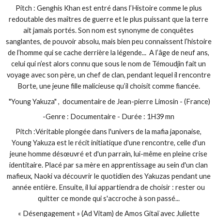
Pitch : Genghis Khan est entré dans l’Histoire comme le plus
redoutable des maîtres de guerre et le plus puissant que la terre
ait jamais portés. Son nom est synonyme de conquêtes
sanglantes, de pouvoir absolu, mais bien peu connaissent l’histoire
de l’homme qui se cache derrière la légende... A l’âge de neuf ans,
celui qui n’est alors connu que sous le nom de Témoudjin fait un
voyage avec son père, un chef de clan, pendant lequel il rencontre
Borte, une jeune fille malicieuse qu’il choisit comme fiancée.
"Young Yakuza" , documentaire de Jean-pierre Limosin - (France)
-Genre : Documentaire - Durée : 1H39 mn
Pitch :Véritable plongée dans l'univers de la mafia japonaise,
Young Yakuza est le récit initiatique d'une rencontre, celle d'un
jeune homme désœuvré et d'un parrain, lui-même en pleine crise
identitaire. Placé par sa mère en apprentissage au sein d'un clan
mafieux, Naoki va découvrir le quotidien des Yakuzas pendant une
année entière. Ensuite, il lui appartiendra de choisir : rester ou
quitter ce monde qui s'accroche à son passé...
« Désengagement » (Ad Vitam) de Amos Gitaï avec Juliette