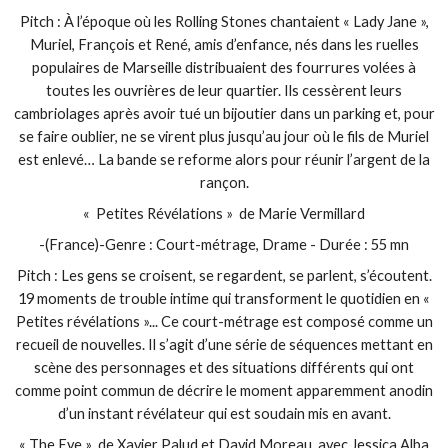
Pitch : À l’époque où les Rolling Stones chantaient « Lady Jane »,
Muriel, François et René, amis d’enfance, nés dans les ruelles
populaires de Marseille distribuaient des fourrures volées à
toutes les ouvrières de leur quartier. Ils cessèrent leurs
cambriolages après avoir tué un bijoutier dans un parking et, pour
se faire oublier, ne se virent plus jusqu’au jour où le fils de Muriel
est enlevé… La bande se reforme alors pour réunir l’argent de la
rançon.
« Petites Révélations » de Marie Vermillard
-(France)-Genre : Court-métrage, Drame - Durée : 55 mn
Pitch : Les gens se croisent, se regardent, se parlent, s’écoutent.
19 moments de trouble intime qui transforment le quotidien en «
Petites révélations »... Ce court-métrage est composé comme un
recueil de nouvelles. Il s’agit d’une série de séquences mettant en
scène des personnages et des situations différents qui ont
comme point commun de décrire le moment apparemment anodin
d’un instant révélateur qui est soudain mis en avant.
« The Eye » de Xavier Palud et David Moreau, avec Jessica Alba,