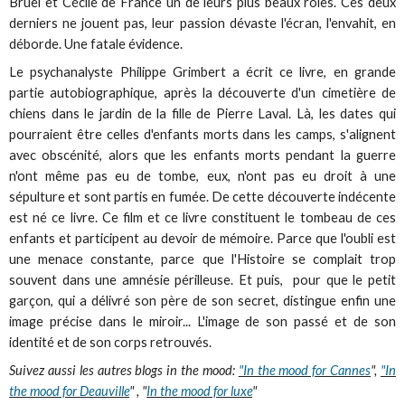
Bruel et Cécile de France un de leurs plus beaux rôles. Ces deux
derniers ne jouent pas, leur passion dévaste l'écran, l'envahit, en
déborde. Une fatale évidence.
Le psychanalyste Philippe Grimbert a écrit ce livre, en grande
partie autobiographique, après la découverte d'un cimetière de
chiens dans le jardin de la fille de Pierre Laval. Là, les dates qui
pourraient être celles d'enfants morts dans les camps, s'alignent
avec obscénité, alors que les enfants morts pendant la guerre
n'ont même pas eu de tombe, eux, n'ont pas eu droit à une
sépulture et sont partis en fumée. De cette découverte indécente
est né ce livre. Ce film et ce livre constituent le tombeau de ces
enfants et participent au devoir de mémoire. Parce que l'oubli est
une menace constante, parce que l'Histoire se complait trop
souvent dans une amnésie périlleuse. Et puis, pour que le petit
garçon, qui a délivré son père de son secret, distingue enfin une
image précise dans le miroir... L'image de son passé et de son
identité et de son corps retrouvés.
Suivez aussi les autres blogs in the mood:
"In the mood for Cannes
",
"In
the mood for Deauville
" , "
In the mood for luxe
"