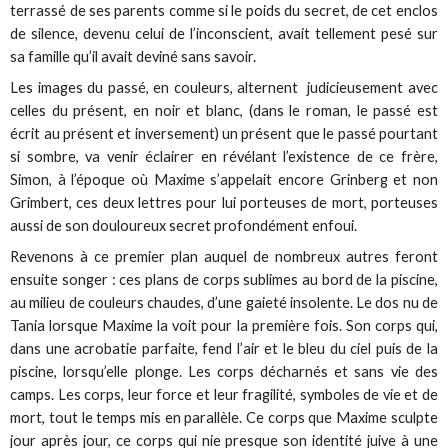
terrassé de ses parents comme si le poids du secret, de cet enclos
de silence, devenu celui de l’inconscient, avait tellement pesé sur
sa famille qu’il avait deviné sans savoir.
Les images du passé, en couleurs, alternent judicieusement avec
celles du présent, en noir et blanc, (dans le roman, le passé est
écrit au présent et inversement) un présent que le passé pourtant
si sombre, va venir éclairer en révélant l’existence de ce frère,
Simon, à l’époque où Maxime s’appelait encore Grinberg et non
Grimbert, ces deux lettres pour lui porteuses de mort, porteuses
aussi de son douloureux secret profondément enfoui.
Revenons à ce premier plan auquel de nombreux autres feront
ensuite songer : ces plans de corps sublimes au bord de la piscine,
au milieu de couleurs chaudes, d’une gaieté insolente. Le dos nu de
Tania lorsque Maxime la voit pour la première fois. Son corps qui,
dans une acrobatie parfaite, fend l’air et le bleu du ciel puis de la
piscine, lorsqu’elle plonge. Les corps décharnés et sans vie des
camps. Les corps, leur force et leur fragilité, symboles de vie et de
mort, tout le temps mis en parallèle. Ce corps que Maxime sculpte
jour après jour, ce corps qui nie presque son identité juive à une