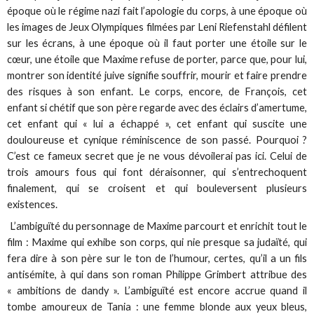
époque où le régime nazi fait l’apologie du corps, à une époque où
les images de Jeux Olympiques filmées par Leni Riefenstahl défilent
sur les écrans, à une époque où il faut porter une étoile sur le
cœur, une étoile que Maxime refuse de porter, parce que, pour lui,
montrer son identité juive signifie souffrir, mourir et faire prendre
des risques à son enfant. Le corps, encore, de François, cet
enfant si chétif que son père regarde avec des éclairs d’amertume,
cet enfant qui « lui a échappé », cet enfant qui suscite une
douloureuse et cynique réminiscence de son passé. Pourquoi ?
C’est ce fameux secret que je ne vous dévoilerai pas ici. Celui de
trois amours fous qui font déraisonner, qui s’entrechoquent
finalement, qui se croisent et qui bouleversent plusieurs
existences.
L’ambiguïté du personnage de Maxime parcourt et enrichit tout le
film : Maxime qui exhibe son corps, qui nie presque sa judaïté, qui
fera dire à son père sur le ton de l’humour, certes, qu’il a un fils
antisémite, à qui dans son roman Philippe Grimbert attribue des
« ambitions de dandy ». L’ambiguïté est encore accrue quand il
tombe amoureux de Tania : une femme blonde aux yeux bleus,