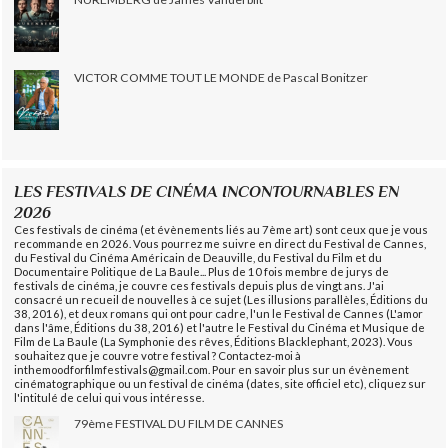
VICTOR COMME TOUT LE MONDE de Pascal Bonitzer
LES FESTIVALS DE CINÉMA INCONTOURNABLES EN
2026
Ces festivals de cinéma (et évènements liés au 7ème art) sont ceux que je vous
recommande en 2026. Vous pourrez me suivre en direct du Festival de Cannes,
du Festival du Cinéma Américain de Deauville, du Festival du Film et du
Documentaire Politique de La Baule... Plus de 10 fois membre de jurys de
festivals de cinéma, je couvre ces festivals depuis plus de vingt ans. J'ai
consacré un recueil de nouvelles à ce sujet (Les illusions parallèles, Éditions du
38, 2016), et deux romans qui ont pour cadre, l'un le Festival de Cannes (L'amor
dans l'âme, Éditions du 38, 2016) et l'autre le Festival du Cinéma et Musique de
Film de La Baule (La Symphonie des rêves, Éditions Blacklephant, 2023). Vous
souhaitez que je couvre votre festival ? Contactez-moi à
inthemoodforfilmfestivals@gmail.com. Pour en savoir plus sur un évènement
cinématographique ou un festival de cinéma (dates, site officiel etc), cliquez sur
l'intitulé de celui qui vous intéresse.
79ème FESTIVAL DU FILM DE CANNES