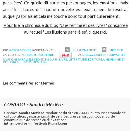
parallèles". Ce qu'elle dit sur mes personnages, les émotions, mais
aussi les chutes de chaque nouvelle est exactement le résultat
auquel j'aspirais et cela me touche donc tout particulièrement.
Pour lire la chronique du blog "Une femme et des livres" consacrée
au recueil "Les illusions parallèles", cliquez ici.
PAR
SANDRA MÉZIÈRE
SANDRA MÉZIÈRE
LIEN PERMANENT
IMPRIMER
CATÉGORIES :
ACTUALITE D'AUTEURE
TAGS :
BLOG
,
CINÉMA
,
FESTIVAL
,
LES
ILLUSIONS PARALLÈLES
,
EDITIONS DU 38
,
LIVRE
,
LITTÉRATURE
,
ÉCRITURE
,
UNE FEMME ET
DES LIVRES
0
COMMENTAIRE
Les commentaires sont fermés.
CONTACT - Sandra Mézière
Contact :
Sandra Mézière
, fondatrice du site en 2003. Pour toute demande de
collaboration, de partenariat, de services presse, ou pour tout envoi de
communiqué de presse ou d'invitation :
inthemoodforfilmfestivals@gmail.com