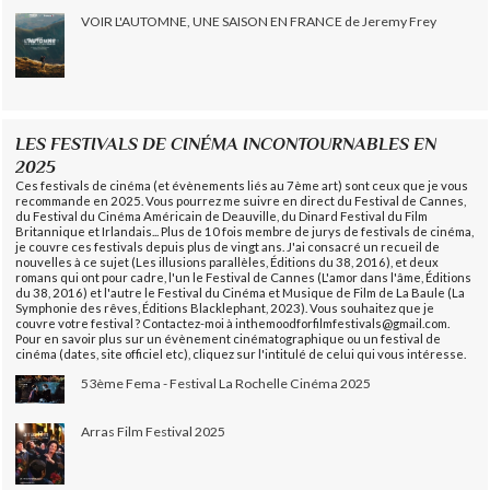
VOIR L'AUTOMNE, UNE SAISON EN FRANCE de Jeremy Frey
LES FESTIVALS DE CINÉMA INCONTOURNABLES EN
2025
Ces festivals de cinéma (et évènements liés au 7ème art) sont ceux que je vous
recommande en 2025. Vous pourrez me suivre en direct du Festival de Cannes,
du Festival du Cinéma Américain de Deauville, du Dinard Festival du Film
Britannique et Irlandais... Plus de 10 fois membre de jurys de festivals de cinéma,
je couvre ces festivals depuis plus de vingt ans. J'ai consacré un recueil de
nouvelles à ce sujet (Les illusions parallèles, Éditions du 38, 2016), et deux
romans qui ont pour cadre, l'un le Festival de Cannes (L'amor dans l'âme, Éditions
du 38, 2016) et l'autre le Festival du Cinéma et Musique de Film de La Baule (La
Symphonie des rêves, Éditions Blacklephant, 2023). Vous souhaitez que je
couvre votre festival ? Contactez-moi à inthemoodforfilmfestivals@gmail.com.
Pour en savoir plus sur un évènement cinématographique ou un festival de
cinéma (dates, site officiel etc), cliquez sur l'intitulé de celui qui vous intéresse.
53ème Fema - Festival La Rochelle Cinéma 2025
Arras Film Festival 2025