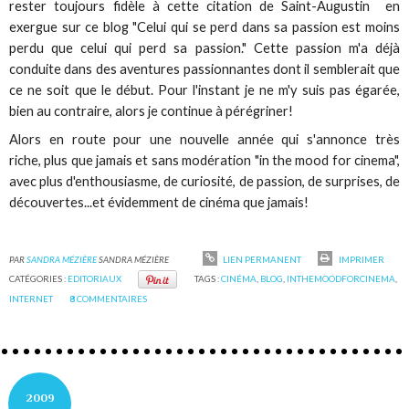
rester toujours fidèle à cette citation de Saint-Augustin en
exergue sur ce blog "Celui qui se perd dans sa passion est moins
perdu que celui qui perd sa passion." Cette passion m'a déjà
conduite dans des aventures passionnantes dont il semblerait que
ce ne soit que le début. Pour l'instant je ne m'y suis pas égarée,
bien au contraire, alors je continue à pérégriner!
Alors en route pour une nouvelle année qui s'annonce très
riche, plus que jamais et sans modération "in the mood for cinema",
avec plus d'enthousiasme, de curiosité, de passion, de surprises, de
découvertes...et évidemment de cinéma que jamais!
PAR
SANDRA MÉZIÈRE
SANDRA MÉZIÈRE
LIEN PERMANENT
IMPRIMER
CATÉGORIES :
EDITORIAUX
TAGS :
CINÉMA
,
BLOG
,
INTHEMOODFORCINEMA
,
INTERNET
8
COMMENTAIRES
2009