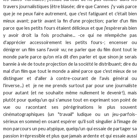
travers journalistiques (être blasée; dire que Cannes j'y vais parce
que je ne peux faire autrement, que c'est fatiguant et c'était bien
mieux avant; partir avant la fin d'une projection; parler d'un film
parce que les petits fours étaient délicieux et que j'espèrerais bien
y avoir droit la fois prochaine... -ce qui ne m'empêche pas
d'apprécier accessoirement les petits fours-; encenser ou
dénigrer un film sans l'avoir vu; ne parler que du film dont tout le
monde parle parce qu'on m'a dit d'en parler et que sinon je serais
bannie à vie de toute projection de la société le distribuant; dire du
mal d'un film que tout le monde a aimé parce que c'est mieux de se
distinguer et d'aller à contre-courant de l'avis général ou
l'inverse...) et je ne me prends surtout par pour une journaliste
pour autant (et ne souhaite même nullement le devenir!), mais
plutôt pour quelqu'un qui s'amuse tout en exprimant son point de
vue ou racontant ses pérégrinations le plus souvent
cinématographiques (un "travail" ludique ou un jeu-parfois-
sérieux en somme) en osant espérer qu'il soit singulier à l'image de
mon parcours un peu atypique, quelqu'un qui essaie de partager sa
passion irrépressible et plus que jamais ardente et qui essaie aussi