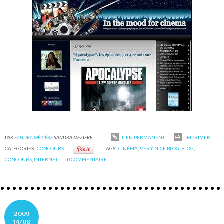
PAR
SANDRA MÉZIÈRE
SANDRA MÉZIÈRE
LIEN PERMANENT
IMPRIMER
CATÉGORIES :
CONCOURS
TAGS :
CINÉMA
,
VERY NICE BLOG
,
BLOG
,
CONCOURS
,
INTERNET
0
COMMENTAIRE
2009
14/08