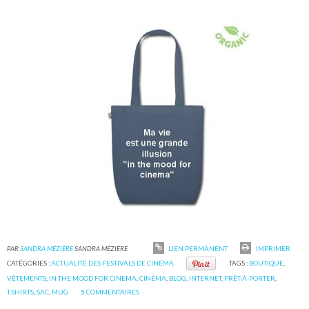
PAR
SANDRA MÉZIÈRE
SANDRA MÉZIÈRE
LIEN PERMANENT
IMPRIMER
CATÉGORIES :
ACTUALITÉ DES FESTIVALS DE CINÉMA
TAGS :
BOUTIQUE
,
VÊTEMENTS
,
IN THE MOOD FOR CINEMA
,
CINÉMA
,
BLOG
,
INTERNET
,
PRÊT-À-PORTER
,
T.SHIRTS
,
SAC
,
MUG
5
COMMENTAIRES