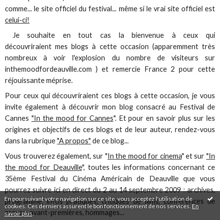
comme... le site officiel du festival... même si le vrai site officiel est
celui-ci!
Je souhaite en tout cas la bienvenue à ceux qui
découvriraient mes blogs à cette occasion (apparemment très
nombreux à voir l'explosion du nombre de visiteurs sur
inthemoodfordeauville.com ) et remercie France 2 pour cette
réjouissante méprise.
Pour ceux qui découvriraient ces blogs à cette occasion, je vous
invite également à découvrir mon blog consacré au Festival de
Cannes
"In the mood for Cannes
". Et pour en savoir plus sur les
origines et objectifs de ces blogs et de leur auteur, rendez-vous
dans la rubrique
"A propos"
de ce blog...
Vous trouverez également, sur "
In the mood for cinema
" et sur
"In
the mood for Deauville
", toutes les informations concernant ce
35ème Festival du Cinéma Américain de Deauville que vous
pourrez suivre ici en direct du 2 au 14 septembre 2009 : archives,
En poursuivant votre navigation sur ce site, vous acceptez l'utilisation de
programme, infos pratiques, critiques de films, conférences de
cookies. Ces derniers assurent le bon fonctionnement de nos services.
En
presse, avant-premières, hommages...
savoir plus
.