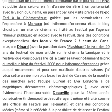
(de
mon bilan de l'année cinéma commandé par le journal de l'ENA
et publié dans celui-ci
en fin d'année dernière à un partenariat
avec le Salon du Cinéma, en passant par une
visite privée de l'expo
Tati à la Cinémathèque
guidée par les commissaires de
l'exposition)
à
Monaco
(où Inthemoodforcinema était le blog
choisi par un site de cinéma et invité au festival par l'agence
"Rumeur publique", en accord avec le festival, dans des conditions
exceptionnelles),
des locaux de France 2 à ceux de Canal
plus
,
de
Dinard
(avec la parution dans
"Flashback", le livre des 20
ans du festival, de mon article sur le cinéma britannique et le
festival que vous pouvez lire ici
)
à
Cannes
(avec notamment
le prix
du meilleur blog du festival 2008 pour inthemoodforcannes
grâce
auquel notamment et pour une multitude d'autres raisons, j'ai
vécu cette année mon plus beau festival de Cannes, de
la montée
des marches avec l'équipe L'Oréal et Eva Longoria
à de
magnifiques découvertes cinématographiques ), avec aussi
évidemment l'incontournable
Deauville
pour la 16ème année
consécutive (Inthemoodfordeauville ayant même été
cité comme
site officiel du Festival par Télématin
!) et dans des conditions
idéales (même si je réfléchis à la possibilité de délaisser le Festival