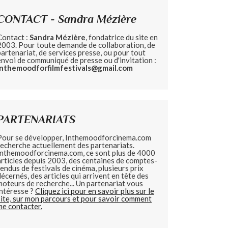
CONTACT - Sandra Mézière
Contact :
Sandra Mézière
, fondatrice du site en
2003. Pour toute demande de collaboration, de
partenariat, de services presse, ou pour tout
envoi de communiqué de presse ou d'invitation :
inthemoodforfilmfestivals@gmail.com
PARTENARIATS
Pour se développer, Inthemoodforcinema.com
recherche actuellement des partenariats.
Inthemoodforcinema.com, ce sont plus de 4000
articles depuis 2003, des centaines de comptes-
rendus de festivals de cinéma, plusieurs prix
décernés, des articles qui arrivent en tête des
moteurs de recherche... Un partenariat vous
intéresse ?
Cliquez ici pour en savoir plus sur le
site, sur mon parcours et pour savoir comment
me contacter.