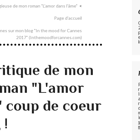
gieuse de mon roman "L'amor dans l'âme"
Page d'accueil
nes sur mon blog "In the mood for Cannes
2017" (Inthemoodforcannes.com)
ritique de mon
oman "L'amor
" coup de coeur
 !