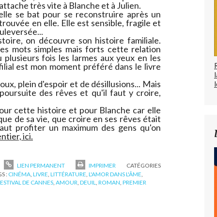
s'attache très vite à Blanche et à Julien.
elle se bat pour se reconstruire après un
ouvée en elle. Elle est sensible, fragile et
uleversée...
stoire, on découvre son histoire familiale.
es mots simples mais forts cette relation
eu plusieurs fois les larmes aux yeux en les
filial est mon moment préféré dans le livre
ux, plein d'espoir et de désillusions... Mais
l
 poursuite des rêves et qu'il faut y croire,
our cette histoire et pour Blanche car elle
ique de sa vie, que croire en ses rêves était
 faut profiter un maximum des gens qu'on
tier, ici.
LIEN PERMANENT
IMPRIMER
CATÉGORIES
S :
CINÉMA
,
LIVRE
,
LITTÉRATURE
,
L'AMOR DANS L'ÂME
,
ESTIVAL DE CANNES
,
AMOUR
,
DEUIL
,
ROMAN
,
PREMIER