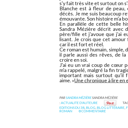
s'y fait très vite et surtout on 
Blanche est à fleur de peau, 
décès. Je me suis beaucoup retr
émouvante. Son histoire m'a bo
En parallèle de cette belle hi
Sandra Mézière décrit avec d
père/fille et j'avoue que j'ai 
lisant. Je crois que cet amour 
car il est fort et réel.
Ce roman est humain, simple, do
il parle aussi des rêves, de la
croire en soi.
J'ai eu un vrai coup de cœur p
m'a rappelé, malgré la fin trag
important mais surtout qu'il
aime. »
Une chronique à lire en en
PAR
SANDRA MÉZIÈRE
SANDRA MÉZIÈRE
:
ACTUALITE D'AUTEURE
TAG
EDITIONS DU 38
,
BLOG
,
BLOG LITTÉRAIRE
,
F
ROMAN
0
COMMENTAIRE