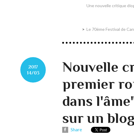
Une nouvelle critique élo
Le 70ème Festival de Can
Nouvelle c
2017
14/03
premier r
dans l'âme
sur un blog
Share