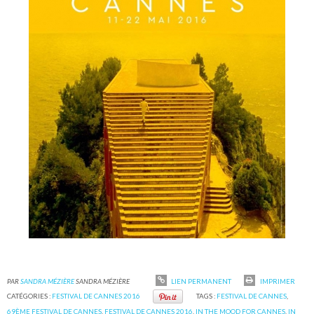
PAR
SANDRA MÉZIÈRE
SANDRA MÉZIÈRE
LIEN PERMANENT
IMPRIMER
CATÉGORIES :
FESTIVAL DE CANNES 2016
TAGS :
FESTIVAL DE CANNES
,
69ÈME FESTIVAL DE CANNES
,
FESTIVAL DE CANNES 2016
,
IN THE MOOD FOR CANNES
,
IN