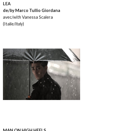
LEA
de/
by
Marco Tullio Giordana
avec/
with
Vanessa Scalera
(Italie/
Italy
)
MAN ON HIGH HEELS