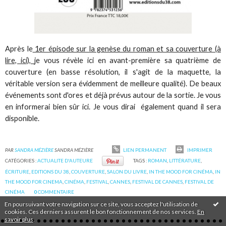
Après le
1er épisode sur la genèse du roman et sa couverture (à
lire, ici),
je vous révèle ici en avant-première sa quatrième de
couverture (en basse résolution, il s'agit de la maquette, la
véritable version sera évidemment de meilleure qualité). De beaux
événements sont d'ores et déjà prévus autour de la sortie. Je vous
en informerai bien sûr ici. Je vous dirai également quand il sera
disponible.
PAR
SANDRA MÉZIÈRE
SANDRA MÉZIÈRE
LIEN PERMANENT
IMPRIMER
CATÉGORIES :
ACTUALITE D'AUTEURE
TAGS :
ROMAN
,
LITTÉRATURE
,
ÉCRITURE
,
EDITIONS DU 38
,
COUVERTURE
,
SALON DU LIVRE
,
IN THE MOOD FOR CINÉMA
,
IN
THE MOOD FOR CINEMA
,
CINÉMA
,
FESTIVAL
,
CANNES
,
FESTIVAL DE CANNES
,
FESTIVAL DE
CINÉMA
0
COMMENTAIRE
En poursuivant votre navigation sur ce site, vous acceptez l'utilisation de
cookies. Ces derniers assurent le bon fonctionnement de nos services.
En
savoir plus
.