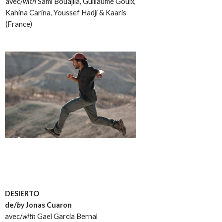
avec/
with
Sami Bouajila, Guillaume Gouix,
Kahina Carina, Youssef Hadji & Kaaris
(France)
DESIERTO
de/
by
Jonas Cuaron
avec/
with
Gael Garcia Bernal