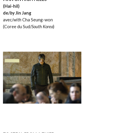
(Hai-hil)
de/
by
Jin Jang
avec/
with
Cha Seung-won
(Coree du Sud/
South Korea
)