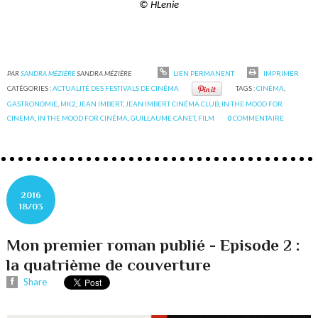
© HLenie
PAR
SANDRA MÉZIÈRE
SANDRA MÉZIÈRE
LIEN PERMANENT
IMPRIMER
CATÉGORIES :
ACTUALITÉ DES FESTIVALS DE CINÉMA
TAGS :
CINÉMA
,
GASTRONOMIE
,
MK2
,
JEAN IMBERT
,
JEAN IMBERT CINÉMA CLUB
,
IN THE MOOD FOR
CINEMA
,
IN THE MOOD FOR CINÉMA
,
GUILLAUME CANET
,
FILM
0
COMMENTAIRE
2016
18/03
Mon premier roman publié - Episode 2 :
la quatrième de couverture
Share