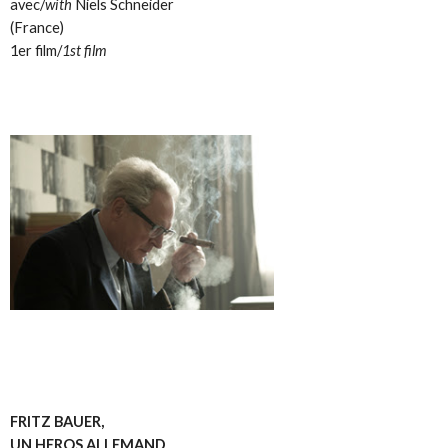
avec/
with
Niels Schneider
(France)
1er film/
1st film
FRITZ BAUER,
UN HEROS ALLEMAND