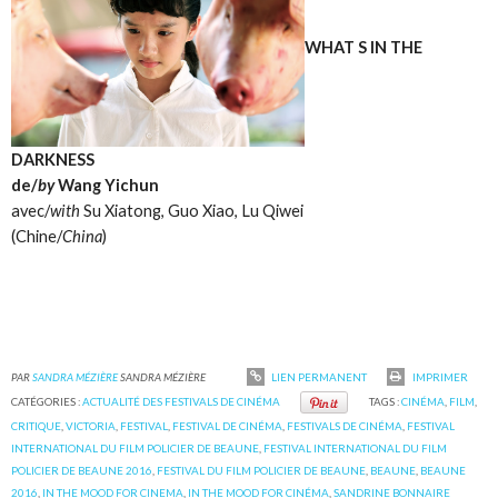
WHAT S IN THE
DARKNESS
de/
by
Wang Yichun
avec/
with
Su Xiatong, Guo Xiao, Lu Qiwei
(Chine/
China
)
PAR
SANDRA MÉZIÈRE
SANDRA MÉZIÈRE
LIEN PERMANENT
IMPRIMER
CATÉGORIES :
ACTUALITÉ DES FESTIVALS DE CINÉMA
TAGS :
CINÉMA
,
FILM
,
CRITIQUE
,
VICTORIA
,
FESTIVAL
,
FESTIVAL DE CINÉMA
,
FESTIVALS DE CINÉMA
,
FESTIVAL
INTERNATIONAL DU FILM POLICIER DE BEAUNE
,
FESTIVAL INTERNATIONAL DU FILM
POLICIER DE BEAUNE 2016
,
FESTIVAL DU FILM POLICIER DE BEAUNE
,
BEAUNE
,
BEAUNE
2016
,
IN THE MOOD FOR CINEMA
,
IN THE MOOD FOR CINÉMA
,
SANDRINE BONNAIRE