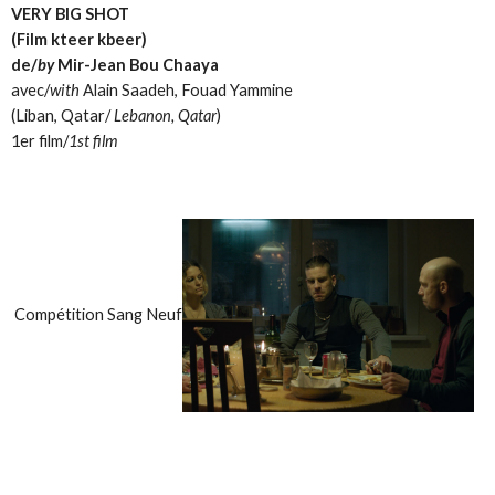
VERY BIG SHOT
(Film kteer kbeer)
de/
by
Mir-Jean Bou Chaaya
avec/
with
Alain Saadeh, Fouad Yammine
(Liban, Qatar/
Lebanon, Qatar
)
1er film/
1st film
Compétition Sang Neuf