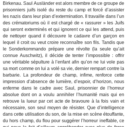
Birkenau. Saul Ausländer est alors membre de ce groupe de
prisonniers juifs isolé du reste du camp et forcé d’assister
les nazis dans leur plan d’extermination. Il travaille dans l’un
des crématoriums où il est chargé de « rassurer » les Juifs
qui seront exterminés et qui ignorent ce qui les attend, puis
de nettoyer quand il découvre le cadavre d’un garçon en
lequel il croit ou veut croire reconnaître son fils. Tandis que
le Sonderkommando prépare une révolte (la seule qu’ait
connue Auschwitz), il décide de tenter l’impossible : offrir
une véritable sépulture à l’enfant afin qu’on ne lui vole pas
sa mort comme on lui a volé sa vie, dernier rempart contre la
barbarie. La profondeur de champ, infime, renforce cette
impression d’absence de lumière, d’espoir, d’horizon, nous
enferme dans le cadre avec Saul, prisonnier de l’horreur
absolue dont on a voulu annihiler l’humanité mais qui en
retrouve la lueur par cet acte de bravoure à la fois vain et
nécessaire, son seul moyen de résister. Que d’intelligence
dans cette utilisation du son, de la mise en scène étouffante,
du hors champ, du flou pour suggérer l’horreur ineffable, ce