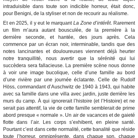
intraduisible dans toute son indicible horreur, était donc,
pour Benigni, de la styliser et non de recourir au réalisme.
Et en 2025, il y eut le marquant
La Zone d’intérêt
. Rarement
un film m’aura autant bousculée, de la première à la
dernière seconde, et hantée, des jours après. Cela
commence par un écran noir, interminable, tandis que des
notes lancinantes et douloureuses viennent déjà heurter
notre tranquillité, nous avertir que la sérénité qui lui
succèdera sera fallacieuse. La première scène nous donne
à voir une image bucolique, celle d’une famille au bord
d’une rivière par une journée éclatante. Celle de Rudolf
Höss, commandant d’Auschwitz de 1940 à 1943, qui habite
avec sa famille dans une villa avec jardin, juste derrière les
murs du camp. À qui ignorerait l’histoire (et l’Histoire) et ne
serait pas attentif, la vie de cette famille semblerait de prime
abord presque « normale ». Un air de vacances et de gaieté
flotte dans l’air. Les corps s’exhibent, en pleine santé.
Pourtant c’est dans cette normalité, cette banalité que réside
toute l’horreur, omniprésente, dans chaque son, chaque