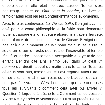
qui nous la fait d’ailleurs appréhender avec plus de force
encore que si elle était montrée. László Nemes s’est
beaucoup inspiré de
Voix sous la cendre
, un livre de
témoignages écrit par les Sonderkommandos eux-mêmes.
Avec le plus controversé
La Vie est belle
, Benigni avait lui
opté pour le conte philosophique, la fable pour démontrer
toute la tragique et monstrueuse absurdité à travers les yeux
de l’enfance, de l’innocence, ceux de Giosué. Benigni ne rit
pas, et à aucun moment, de la Shoah mais utilise le rire, la
seule arme qui lui reste, pour relater l’incroyable et terrible
réalité et rendre l’inacceptable acceptable aux yeux de son
enfant. Benigni cite ainsi Primo Levi dans
Si c’est un
homme
qui décrit l’appel du matin dans le camp. Tous les
détenus sont nus, immobiles, et Levi regarde autour de lui
en se disant : « Et si ce n’était qu’une blague, tout ça ne
peut pas être vrai… » C’est la question que se sont posés
tous les survivants : comment cela a-t-il pu arriver ?
Question à laquelle fait écho le « Comment est-ce possible
? » de Kelley après le visionnage du film au procès. Le seul
moyen de rester fidèle à la réalité, de toute façon