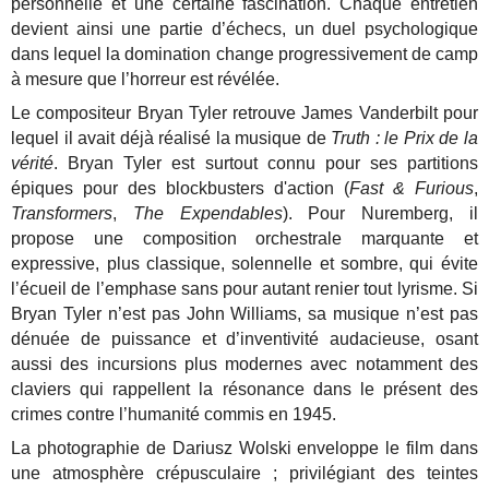
personnelle et une certaine fascination. Chaque entretien
devient ainsi une partie d’échecs, un duel psychologique
dans lequel la domination change progressivement de camp
à mesure que l’horreur est révélée.
Le compositeur Bryan Tyler retrouve James Vanderbilt pour
lequel il avait déjà réalisé la musique de
Truth : le Prix de la
vérité
. Bryan Tyler est surtout connu pour ses partitions
épiques pour des blockbusters d'action (
Fast & Furious
,
Transformers
,
The Expendables
). Pour Nuremberg, il
propose une composition orchestrale marquante et
expressive, plus classique, solennelle et sombre, qui évite
l’écueil de l’emphase sans pour autant renier tout lyrisme. Si
Bryan Tyler n’est pas John Williams, sa musique n’est pas
dénuée de puissance et d’inventivité audacieuse, osant
aussi des incursions plus modernes avec notamment des
claviers qui rappellent la résonance dans le présent des
crimes contre l’humanité commis en 1945.
La photographie de Dariusz Wolski enveloppe le film dans
une atmosphère crépusculaire ; privilégiant des teintes