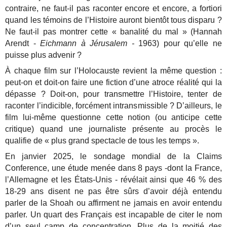
contraire, ne faut-il pas raconter encore et encore, a fortiori
quand les témoins de l’Histoire auront bientôt tous disparu ?
Ne faut-il pas montrer cette « banalité du mal » (Hannah
Arendt -
Eichmann à Jérusalem -
1963) pour qu’elle ne
puisse plus advenir ?
À chaque film sur l’Holocauste revient la même question :
peut-on et doit-on faire une fiction d’une atroce réalité qui la
dépasse ? Doit-on, pour transmettre l’Histoire, tenter de
raconter l’indicible, forcément intransmissible ?
D’ailleurs, le
film lui-même questionne cette notion (ou anticipe cette
critique) quand une journaliste présente au procès le
qualifie de « plus grand spectacle de tous les temps ».
En janvier 2025, le sondage mondial de la Claims
Conference, une étude menée dans 8 pays -dont la France,
l’Allemagne et les États-Unis - révélait ainsi que 46 % des
18-29 ans disent ne pas être sûrs d’avoir déjà entendu
parler de la Shoah ou affirment ne jamais en avoir entendu
parler. Un quart des Français est incapable de citer le nom
d’un seul camp de concentration. Plus de la moitié des