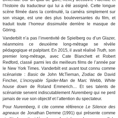
l’histoire du traducteur qui lui a été assigné. Cette longue
scène filmée dans la continuité, la caméra simplement sur
son visage, est une des plus bouleversantes du film, et
traduit toute l’horreur dissimulée derrière le masque de
Göring.
Vanderbilt n’a pas l’inventivité de Spielberg ou d’un Glazer,
néanmoins ce deuxième long-métrage se révèle
pédagogique et palpitant. En 2015, il avait réalisé
Truth
, son
premier long-métrage, avec Cate Blanchett et Robert
Redford, classé parmi les dix meilleurs films de l’année par
le New York Times. Vanderbilt est avant tout connu comme
scénariste :
Basic
de John McTiernan,
Zodiac
de David
Fincher,
L’incroyable Spider-Man
de Marc Webb,
White
house down
de Roland Emmerich… Et ses talents de
scénariste servent indiscutablement
Nuremberg
qui ne perd
jamais de vue son objectif et l’attention du spectateur.
Pour
Nuremberg
, il cite comme référence
Le Silence des
agneaux
de Jonathan Demme (1991) qui présente comme