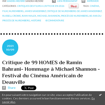
PAR
SANDRA MÉZIÈRE
SANDRA MÉZIÈRE
LIEN PERMANENT
IMPRIMER
CATÉGORIES :
CRITIQUES DES FILMS A L'AFFICHE EN 2026
TAGS :
CINÉMA
,
FILM
,
NUREMBERG
,
JAMES VANDERBILT
,
CRITIQUE DE NUREMBERG DE JAMES VANDERBILT
,
RUSSELL CROWE
,
RAMI MALEK
,
MICHAEL SHANNON
,
PROCÈS DE NUREMBERG
,
80 ANS DU
PROCÈS DE NUREMBERG
,
HISTOIRE
0
COMMENTAIRE
2021
10/09
Critique de 99 HOMES de Ramin
Bahrani- Hommage à Michael Shannon -
Festival du Cinéma Américain de
Deauville
Share
En poursuivant votre navigation sur ce site, vous acceptez l'utilisation de
cookies. Ces derniers assurent le bon fonctionnement de nos services.
En
savoir plus
.