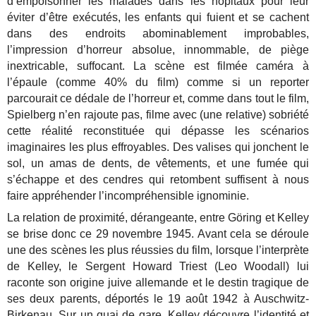
d’empoisonner les malades dans les hôpitaux pour leur
éviter d’être exécutés, les enfants qui fuient et se cachent
dans des endroits abominablement improbables,
l’impression d’horreur absolue, innommable, de piège
inextricable, suffocant. La scène est filmée caméra à
l’épaule (comme 40% du film) comme si un reporter
parcourait ce dédale de l’horreur et, comme dans tout le film,
Spielberg n’en rajoute pas, filme avec (une relative) sobriété
cette réalité reconstituée qui dépasse les scénarios
imaginaires les plus effroyables. Des valises qui jonchent le
sol, un amas de dents, de vêtements, et une fumée qui
s’échappe et des cendres qui retombent suffisent à nous
faire appréhender l’incompréhensible ignominie.
La relation de proximité, dérangeante, entre Göring et Kelley
se brise donc ce 29 novembre 1945. Avant cela se déroule
une des scènes les plus réussies du film, lorsque l’interprète
de Kelley, le Sergent Howard Triest (Leo Woodall) lui
raconte son origine juive allemande et le destin tragique de
ses deux parents, déportés le 19 août 1942 à Auschwitz-
Birkenau. Sur un quai de gare, Kelley découvre l’identité et