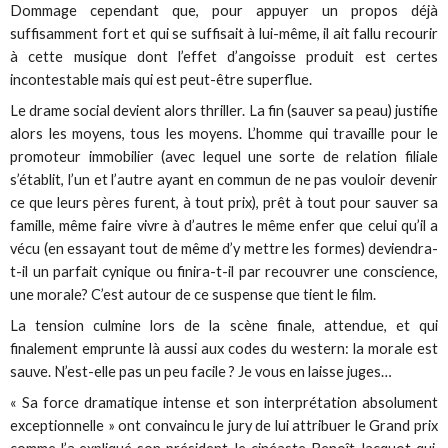
Dommage cependant que, pour appuyer un propos déjà
suffisamment fort et qui se suffisait à lui-même, il ait fallu recourir
à cette musique dont l’effet d’angoisse produit est certes
incontestable mais qui est peut-être superflue.
Le drame social devient alors thriller. La fin (sauver sa peau) justifie
alors les moyens, tous les moyens. L’homme qui travaille pour le
promoteur immobilier (avec lequel une sorte de relation filiale
s’établit, l’un et l’autre ayant en commun de ne pas vouloir devenir
ce que leurs pères furent, à tout prix), prêt à tout pour sauver sa
famille, même faire vivre à d’autres le même enfer que celui qu’il a
vécu (en essayant tout de même d’y mettre les formes) deviendra-
t-il un parfait cynique ou finira-t-il par recouvrer une conscience,
une morale? C’est autour de ce suspense que tient le film.
La tension culmine lors de la scène finale, attendue, et qui
finalement emprunte là aussi aux codes du western: la morale est
sauve. N’est-elle pas un peu facile ? Je vous en laisse juges…
« Sa force dramatique intense et son interprétation absolument
exceptionnelle » ont convaincu le jury de lui attribuer le Grand prix