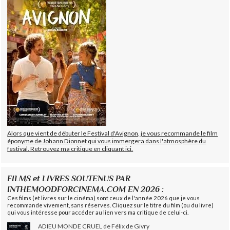
Alors que vient de débuter le Festival d'Avignon, je vous recommande le film
éponyme de Johann Dionnet qui vous immergera dans l'atmosphère du
festival. Retrouvez ma critique en cliquant ici.
FILMS et LIVRES SOUTENUS PAR
INTHEMOODFORCINEMA.COM EN 2026 :
Ces films (et livres sur le cinéma) sont ceux de l'année 2026 que je vous
recommande vivement, sans réserves. Cliquez sur le titre du film (ou du livre)
qui vous intéresse pour accéder au lien vers ma critique de celui-ci.
ADIEU MONDE CRUEL de Félix de Givry