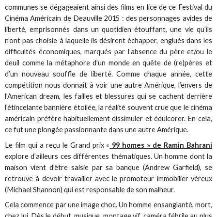
communes se dégageaient ainsi des films en lice de ce Festival du
Cinéma Américain de Deauville 2015 : des personnages avides de
liberté, emprisonnés dans un quotidien étouffant, une vie qu’ils
n’ont pas choisie à laquelle ils désirent échapper, englués dans les
difficultés économiques, marqués par l’absence du père et/ou le
deuil comme la métaphore d’un monde en quête de (re)pères et
d’un nouveau souffle de liberté. Comme chaque année, cette
compétition nous donnait à voir une autre Amérique, l’envers de
l’American dream, les failles et blessures qui se cachent derrière
l’étincelante bannière étoilée, la réalité souvent crue que le cinéma
américain préfère habituellement dissimuler et édulcorer. En cela,
ce fut une plongée passionnante dans une autre Amérique.
Le film qui a reçu le Grand prix «
99 homes » de Ramin Bahrani
explore d’ailleurs ces différentes thématiques. Un homme dont la
maison vient d’être saisie par sa banque (Andrew Garfield), se
retrouve à devoir travailler avec le promoteur immobilier véreux
(Michael Shannon) qui est responsable de son malheur.
Cela commence par une image choc. Un homme ensanglanté, mort,
chez lui. Dès le début, musique, montage vif, caméra fébrile au plus