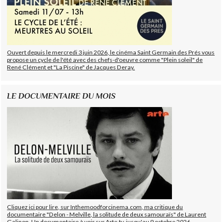
Ouvert depuis le mercredi 3 juin 2026, le cinéma Saint Germain des Prés vous
propose un cycle de l'été avec des chefs-d'oeuvre comme "Plein soleil" de
René Clément et "La Piscine" de Jacques Deray.
LE DOCUMENTAIRE DU MOIS
Cliquez ici pour lire, sur Inthemoodforcinema.com, ma critique du
documentaire "Delon - Melville, la solitude de deux samouraïs" de Laurent
Galinon. Un documentaire à voir sur Arte.tv, jusqu'au 9 octobre 2026.