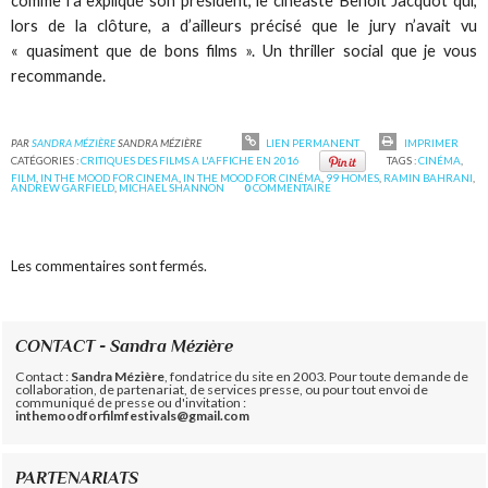
comme l’a expliqué son président, le cinéaste Benoît Jacquot qui,
lors de la clôture, a d’ailleurs précisé que le jury n’avait vu
« quasiment que de bons films ». Un thriller social que je vous
recommande.
PAR
SANDRA MÉZIÈRE
SANDRA MÉZIÈRE
LIEN PERMANENT
IMPRIMER
CATÉGORIES :
CRITIQUES DES FILMS A L'AFFICHE EN 2016
TAGS :
CINÉMA
,
FILM
,
IN THE MOOD FOR CINEMA
,
IN THE MOOD FOR CINÉMA
,
99 HOMES
,
RAMIN BAHRANI
,
ANDREW GARFIELD
,
MICHAEL SHANNON
0
COMMENTAIRE
Les commentaires sont fermés.
CONTACT - Sandra Mézière
Contact :
Sandra Mézière
, fondatrice du site en 2003. Pour toute demande de
collaboration, de partenariat, de services presse, ou pour tout envoi de
communiqué de presse ou d'invitation :
inthemoodforfilmfestivals@gmail.com
PARTENARIATS