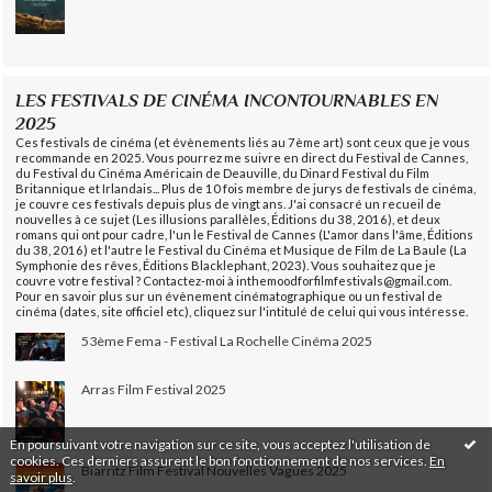
LES FESTIVALS DE CINÉMA INCONTOURNABLES EN
2025
Ces festivals de cinéma (et évènements liés au 7ème art) sont ceux que je vous
recommande en 2025. Vous pourrez me suivre en direct du Festival de Cannes,
du Festival du Cinéma Américain de Deauville, du Dinard Festival du Film
Britannique et Irlandais... Plus de 10 fois membre de jurys de festivals de cinéma,
je couvre ces festivals depuis plus de vingt ans. J'ai consacré un recueil de
nouvelles à ce sujet (Les illusions parallèles, Éditions du 38, 2016), et deux
romans qui ont pour cadre, l'un le Festival de Cannes (L'amor dans l'âme, Éditions
du 38, 2016) et l'autre le Festival du Cinéma et Musique de Film de La Baule (La
Symphonie des rêves, Éditions Blacklephant, 2023). Vous souhaitez que je
couvre votre festival ? Contactez-moi à inthemoodforfilmfestivals@gmail.com.
Pour en savoir plus sur un évènement cinématographique ou un festival de
cinéma (dates, site officiel etc), cliquez sur l'intitulé de celui qui vous intéresse.
53ème Fema - Festival La Rochelle Cinéma 2025
Arras Film Festival 2025
En poursuivant votre navigation sur ce site, vous acceptez l'utilisation de
cookies. Ces derniers assurent le bon fonctionnement de nos services.
En
Biarritz Film Festival Nouvelles Vagues 2025
savoir plus
.