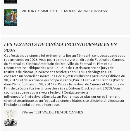
VICTOR COMME TOUT LE MONDE de Pascal Bonitzer
LES FESTIVALS DE CINÉMA INCONTOURNABLES EN
2026
Ces festivals de cinéma (et évènements liés au 7ème art) sont ceux que je vous
recommande en 2026. Vous pourrez me suivre en direct du Festival de Cannes,
du Festival du Cinéma Américain de Deauville, du Festival du Film et du
Documentaire Politique de La Baule... Plus de 10 fois membre de jurys de
festivals de cinéma, je couvre ces festivals depuis plus de vingt ans. J'ai
consacré un recueil de nouvelles à ce sujet (Les illusions parallèles, Éditions du
38, 2016), et deux romans qui ont pour cadre, l'un le Festival de Cannes (L'amor
dans l'âme, Éditions du 38, 2016) et l'autre le Festival du Cinéma et Musique de
Film de La Baule (La Symphonie des rêves, Éditions Blacklephant, 2023). Vous
souhaitez que je couvre votre festival ? Contactez-moi à
inthemoodforfilmfestivals@gmail.com. Pour en savoir plus sur un évènement
cinématographique ou un festival de cinéma (dates, site officiel etc), cliquez sur
l'intitulé de celui qui vous intéresse.
79ème FESTIVAL DU FILM DE CANNES