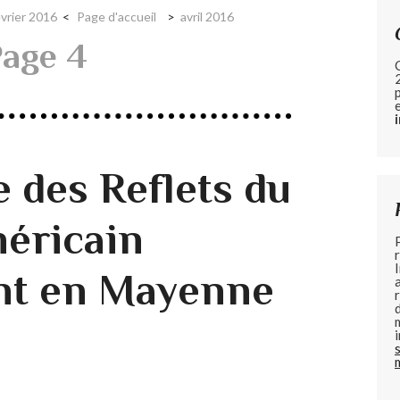
évrier 2016
Page d'accueil
avril 2016
Page 4
des Reflets du
éricain
nt en Mayenne