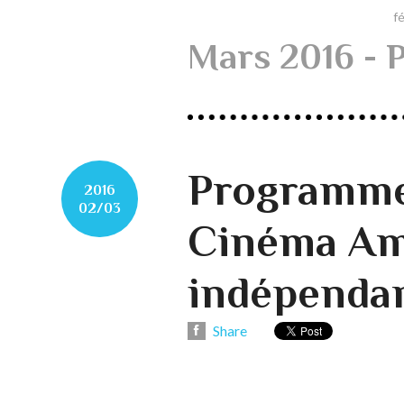
f
Mars 2016
- 
Programme 
2016
02/03
Cinéma Am
indépenda
Share