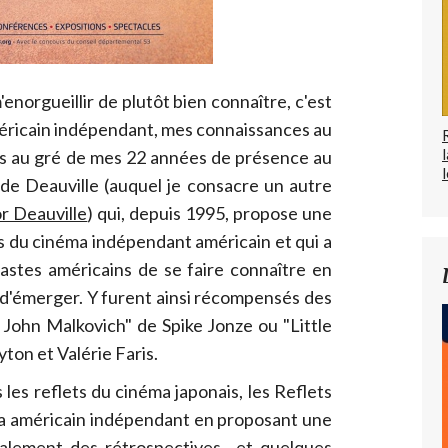
'enorgueillir de plutôt bien connaître, c'est
éricain indépendant, mes connaissances au
ées au gré de mes 22 années de présence au
l
de Deauville (auquel je consacre un autre
r Deauville
) qui, depuis 1995, propose une
 du cinéma indépendant américain et qui a
astes américains de se faire connaître en
d'émerger. Y furent ainsi récompensés des
John Malkovich" de Spike Jonze ou "Little
ton et Valérie Faris.
les reflets du cinéma japonais, les Reflets
ma américain indépendant en proposant une
ipalement des rétrospectives et quelques