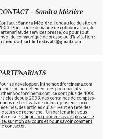
CONTACT - Sandra Mézière
Contact :
Sandra Mézière
, fondatrice du site en
2003. Pour toute demande de collaboration, de
partenariat, de services presse, ou pour tout
envoi de communiqué de presse ou d'invitation :
inthemoodforfilmfestivals@gmail.com
PARTENARIATS
Pour se développer, Inthemoodforcinema.com
recherche actuellement des partenariats.
Inthemoodforcinema.com, ce sont plus de 4000
articles depuis 2003, des centaines de comptes-
rendus de festivals de cinéma, plusieurs prix
décernés, des articles qui arrivent en tête des
moteurs de recherche... Un partenariat vous
intéresse ?
Cliquez ici pour en savoir plus sur le
site, sur mon parcours et pour savoir comment
me contacter.