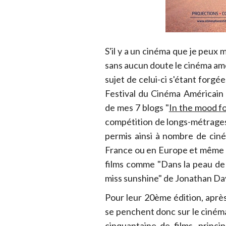
S'il y a un cinéma que je peux m
sans aucun doute le cinéma am
sujet de celui-ci s'étant forg
Festival du Cinéma Américain 
de mes 7 blogs "
In the mood fo
compétition de longs-métrages
permis ainsi à nombre de ciné
France ou en Europe et même 
films comme "Dans la peau de 
miss sunshine" de Jonathan Day
Pour leur 20ème édition, après 
se penchent donc sur le ciné
cinquantaine de films, princ