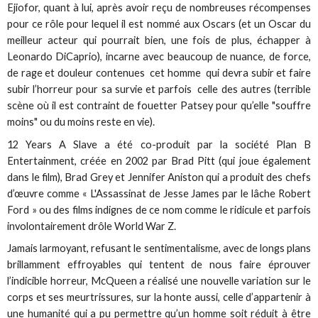
Ejiofor, quant à lui, après avoir reçu de nombreuses récompenses
pour ce rôle pour lequel il est nommé aux Oscars (et un Oscar du
meilleur acteur qui pourrait bien, une fois de plus, échapper à
Leonardo DiCaprio), incarne avec beaucoup de nuance, de force,
de rage et douleur contenues cet homme qui devra subir et faire
subir l’horreur pour sa survie et parfois celle des autres (terrible
scène où il est contraint de fouetter Patsey pour qu’elle "souffre
moins" ou du moins reste en vie).
12 Years A Slave a été co-produit par la société Plan B
Entertainment, créée en 2002 par Brad Pitt (qui joue également
dans le film), Brad Grey et Jennifer Aniston qui a produit des chefs
d’œuvre comme « L'Assassinat de Jesse James par le lâche Robert
Ford » ou des films indignes de ce nom comme le ridicule et parfois
involontairement drôle World War Z.
Jamais larmoyant, refusant le sentimentalisme, avec de longs plans
brillamment effroyables qui tentent de nous faire éprouver
l’indicible horreur, McQueen a réalisé une nouvelle variation sur le
corps et ses meurtrissures, sur la honte aussi, celle d’appartenir à
une humanité qui a pu permettre qu’un homme soit réduit à être