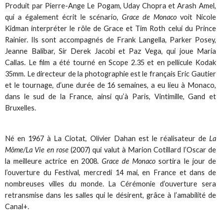
Produit par Pierre-Ange Le Pogam, Uday Chopra et Arash Amel,
qui a également écrit le scénario,
Grace de Monaco
voit Nicole
Kidman interpréter le rôle de Grace et Tim Roth celui du Prince
Rainier. Ils sont accompagnés de Frank Langella, Parker Posey,
Jeanne Balibar, Sir Derek Jacobi et Paz Vega, qui joue Maria
Callas. Le film a été tourné en Scope 2.35 et en pellicule Kodak
35mm. Le directeur de la photographie est le français Eric Gautier
et le tournage, d’une durée de 16 semaines, a eu lieu à Monaco,
dans le sud de la France, ainsi qu’à Paris, Vintimille, Gand et
Bruxelles.
Né en 1967 à La Ciotat, Olivier Dahan est le réalisateur de
La
Môme/La Vie en rose
(2007) qui valut à Marion Cotillard l’Oscar de
la meilleure actrice en 2008.
Grace de Monaco
sortira le jour de
l’ouverture du Festival, mercredi 14 mai, en France et dans de
nombreuses villes du monde. La Cérémonie d’ouverture sera
retransmise dans les salles qui le désirent, grâce à l’amabilité de
Canal+.