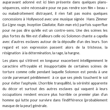
auparavant adonné est ici bien présente dans quelques plans-
séquences, voire nécessaire pour ne pas rendre son film « beau »
ou maladroitement distrayant, il n’en fait pas moins quelques
concessions à Hollywood avec une musique signée Hans Zimmer
(
La Ligne rouge, Inception Gladiator, Rain man
etc) parfois superflue
pour ne pas dire qu’elle est un contre-sens. Une des scènes les
plus fortes du film est d’ailleurs celle où Solomon chante a capella
avec d’autres esclaves autour de la dépouille d’un des leurs. Son
regard et son expression passent alors de la tristesse, la
résignation à la détermination, la rage, la hargne.
Les plans qui s’étirent en longueur exacerbent intelligemment le
caractère effroyable et insupportable de certaines scènes de
torture comme celle pendant laquelle Solomon est pendu à une
corde parvenant péniblement à ce que ses pieds touchent le sol
pour éviter l'asphyxie. L’horrible tranquillité, la sérénité apparente
du décor et surtout des autres esclaves qui vaquent à leurs
occupations rendent encore plus horrible ce premier plan d’un
homme qui lutte pour survivre dans l’indifférence (probablement
masque de la peur) générale.