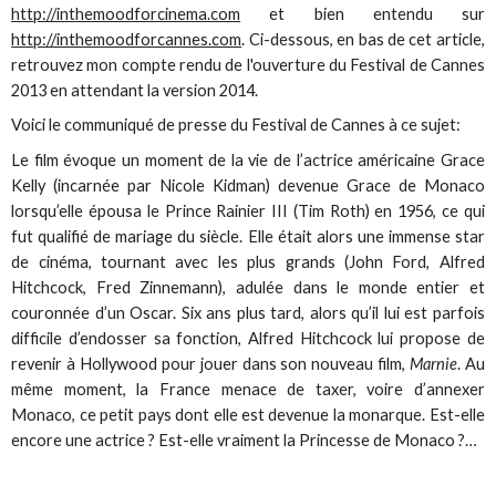
http://inthemoodforcinema.com
et bien entendu sur
http://inthemoodforcannes.com
. Ci-dessous, en bas de cet article,
retrouvez mon compte rendu de l'ouverture du Festival de Cannes
2013 en attendant la version 2014.
Voici le communiqué de presse du Festival de Cannes à ce sujet:
Le film évoque un moment de la vie de l’actrice américaine Grace
Kelly (incarnée par Nicole Kidman) devenue Grace de Monaco
lorsqu’elle épousa le Prince Rainier III (Tim Roth) en 1956, ce qui
fut qualifié de mariage du siècle. Elle était alors une immense star
de cinéma, tournant avec les plus grands (John Ford, Alfred
Hitchcock, Fred Zinnemann), adulée dans le monde entier et
couronnée d’un Oscar. Six ans plus tard, alors qu’il lui est parfois
difficile d’endosser sa fonction, Alfred Hitchcock lui propose de
revenir à Hollywood pour jouer dans son nouveau film,
Marnie
. Au
même moment, la France menace de taxer, voire d’annexer
Monaco, ce petit pays dont elle est devenue la monarque. Est-elle
encore une actrice ? Est-elle vraiment la Princesse de Monaco ?…