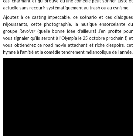
cas, charmant et qui prouve qu'une comédie peut sonner juste et
actuelle sans recourir systématiquement au trash ou au cynisme.
Ajoutez à ce casting impeccable, ce scénario et ces dialogues
réjouissants, cette photographie, la musique ensorcelante du
groupe
Revolver
(quelle bonne idée d'ailleurs! J’en profite pour
vous signaler qu’ils seront à l’Olympia le 25 octobre prochain !) et
vous obtiendrez ce road movie attachant et riche d'espoirs, cet
hymne à l'amitié et la comédie tendrement mélancolique de l’année.