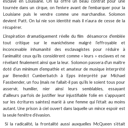
esclave en Louisiane. On lui offre un beau contrat pour une
tournée dans un cirque, on l'enivre avant de l’embarquer pour la
Louisiane puis le vendre comme une marchandise. Solomon
devient Patt. On lui nie son identité mais il n’aura de cesse de la
récupérer.
L’inspiration dramatiquement réelle du film désamorce d'emblée
tout critique sur le manichéisme malgré l’effroyable et
inconcevable inhumanité des esclavagistes pour réduire à
l’animalité ceux qu’ils considèrent comme « leurs » esclaves et ne
révélant finalement ainsi que la leur. Solomon passera d'un maître
doté d’un minimum d’empathie et amateur de musique interprété
par Benedict Cumberbatch à Epps interprété par Michael
Fassbender, un fou (mais ne fallait-il pas qu’ils le soient tous pour
asservir, humilier, nier ainsi leurs semblables, essayant
d'ailleurs parfois de justifier leur injustifiable folie en s’appuyant
sur les écritures saintes) marié à une femme qui l’était au moins
autant. Une prison à ciel ouvert dans laquelle un mince espoir est
la seule fenêtre d’évasion.
Si la radicalité, la frontalité aussi auxquelles McQueen s’était