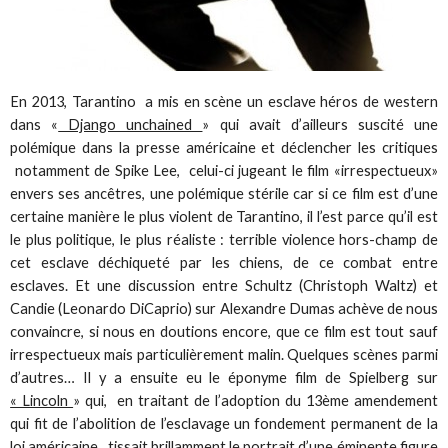
En 2013, Tarantino a mis en scène un esclave héros de western
dans «
Django unchained
» qui avait d’ailleurs suscité une
polémique dans la presse américaine et déclencher les critiques
notamment de Spike Lee, celui-ci jugeant le film «irrespectueux»
envers ses ancêtres, une polémique stérile car si ce film est d’une
certaine manière le plus violent de Tarantino, il l’est parce qu’il est
le plus politique, le plus réaliste : terrible violence hors-champ de
cet esclave déchiqueté par les chiens, de ce combat entre
esclaves. Et une discussion entre Schultz (Christoph Waltz) et
Candie (Leonardo DiCaprio) sur Alexandre Dumas achève de nous
convaincre, si nous en doutions encore, que ce film est tout sauf
irrespectueux mais particulièrement malin. Quelques scènes parmi
d’autres… Il y a ensuite eu le éponyme film de Spielberg sur
« Lincoln
» qui, en traitant de l’adoption du 13ème amendement
qui fit de l’abolition de l’esclavage un fondement permanent de la
loi américaine, tissait brillamment le portrait d’une éminente figure