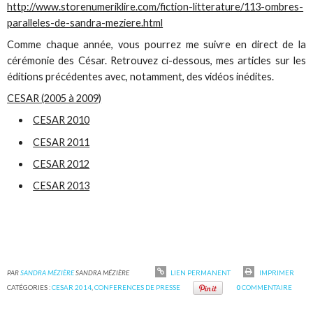
http://www.storenumeriklire.com/fiction-litterature/113-ombres-
paralleles-de-sandra-meziere.html
Comme chaque année, vous pourrez me suivre en direct de la
cérémonie des César. Retrouvez ci-dessous, mes articles sur les
éditions précédentes avec, notamment, des vidéos inédites.
CESAR (2005 à 2009)
CESAR 2010
CESAR 2011
CESAR 2012
CESAR 2013
PAR
SANDRA MÉZIÈRE
SANDRA MÉZIÈRE
LIEN PERMANENT
IMPRIMER
CATÉGORIES :
CESAR 2014
,
CONFERENCES DE PRESSE
0
COMMENTAIRE