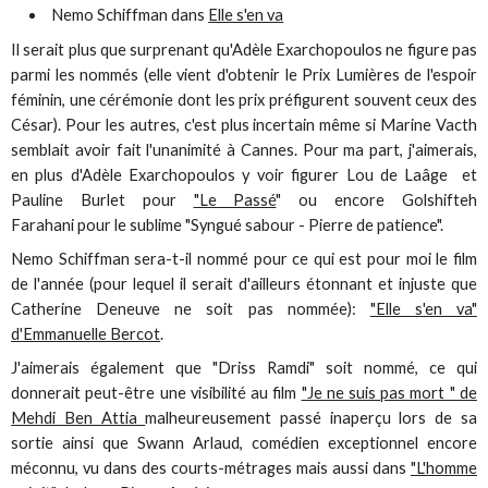
Nemo Schiffman dans
Elle s'en va
Il serait plus que surprenant qu'Adèle Exarchopoulos ne figure pas
parmi les nommés (elle vient d'obtenir le Prix Lumières de l'espoir
féminin, une cérémonie dont les prix préfigurent souvent ceux des
César). Pour les autres, c'est plus incertain même si Marine Vacth
semblait avoir fait l'unanimité à Cannes. Pour ma part, j'aimerais,
en plus d'Adèle Exarchopoulos y voir figurer Lou de Laâge et
Pauline Burlet pour
"Le Passé
" ou encore Golshifteh
Farahani pour le sublime "Syngué sabour - Pierre de patience".
Nemo Schiffman sera-t-il nommé pour ce qui est pour moi le film
de l'année (pour lequel il serait d'ailleurs étonnant et injuste que
Catherine Deneuve ne soit pas nommée):
"Elle s'en va"
d'Emmanuelle Bercot
.
J'aimerais également que "Driss Ramdi" soit nommé, ce qui
donnerait peut-être une visibilité au film
"Je ne suis pas mort " de
Mehdi Ben Attia
malheureusement passé inaperçu lors de sa
sortie ainsi que Swann Arlaud, comédien exceptionnel encore
méconnu, vu dans des courts-métrages mais aussi dans
"L'homme