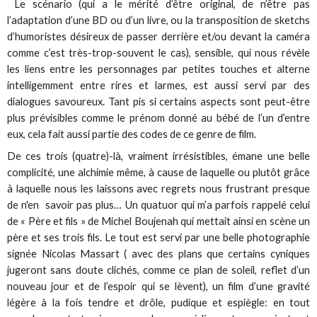
Le scénario (qui a le mérité d’être original, de n’être pas
l’adaptation d’une BD ou d’un livre, ou la transposition de sketchs
d’humoristes désireux de passer derrière et/ou devant la caméra
comme c’est très-trop-souvent le cas), sensible, qui nous révèle
les liens entre les personnages par petites touches et alterne
intelligemment entre rires et larmes, est aussi servi par des
dialogues savoureux. Tant pis si certains aspects sont peut-être
plus prévisibles comme le prénom donné au bébé de l’un d’entre
eux, cela fait aussi partie des codes de ce genre de film.
De ces trois (quatre)-là, vraiment irrésistibles, émane une belle
complicité, une alchimie même, à cause de laquelle ou plutôt grâce
à laquelle nous les laissons avec regrets nous frustrant presque
de n'en savoir pas plus… Un quatuor qui m’a parfois rappelé celui
de « Père et fils » de Michel Boujenah qui mettait ainsi en scène un
père et ses trois fils. Le tout est servi par une belle photographie
signée Nicolas Massart ( avec des plans que certains cyniques
jugeront sans doute clichés, comme ce plan de soleil, reflet d’un
nouveau jour et de l’espoir qui se lèvent), un film d’une gravité
légère à la fois tendre et drôle, pudique et espiègle: en tout