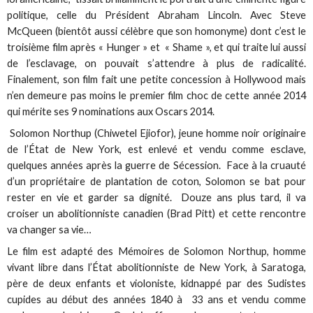
politique, celle du Président Abraham Lincoln. Avec Steve
McQueen (bientôt aussi célèbre que son homonyme) dont c’est le
troisième film après « Hunger » et « Shame », et qui traite lui aussi
de l’esclavage, on pouvait s’attendre à plus de radicalité.
Finalement, son film fait une petite concession à Hollywood mais
n’en demeure pas moins le premier film choc de cette année 2014
qui mérite ses 9 nominations aux Oscars 2014.
Solomon Northup (Chiwetel Ejiofor), jeune homme noir originaire
de l’État de New York, est enlevé et vendu comme esclave,
quelques années après la guerre de Sécession. Face à la cruauté
d’un propriétaire de plantation de coton, Solomon se bat pour
rester en vie et garder sa dignité. Douze ans plus tard, il va
croiser un abolitionniste canadien (Brad Pitt) et cette rencontre
va changer sa vie…
Le film est adapté des Mémoires de Solomon Northup, homme
vivant libre dans l’État abolitionniste de New York, à Saratoga,
père de deux enfants et violoniste, kidnappé par des Sudistes
cupides au début des années 1840 à 33 ans et vendu comme