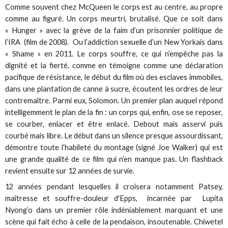
Comme souvent chez McQueen le corps est au centre, au propre
comme au figuré. Un corps meurtri, brutalisé. Que ce soit dans
« Hunger » avec la grève de la faim d’un prisonnier politique de
l’IRA (film de 2008). Ou l’addiction sexuelle d’un New Yorkais dans
« Shame » en 2011. Le corps souffre, ce qui n’empêche pas la
dignité et la fierté, comme en témoigne comme une déclaration
pacifique de résistance, le début du film où des esclaves immobiles,
dans une plantation de canne à sucre, écoutent les ordres de leur
contremaître. Parmi eux, Solomon. Un premier plan auquel répond
intelligemment le plan de la fin : un corps qui, enfin, ose se reposer,
se courber, enlacer et être enlacé. Debout mais asservi puis
courbé mais libre. Le début dans un silence presque assourdissant,
démontre toute l’habileté du montage (signé Joe Walker) qui est
une grande qualité de ce film qui n’en manque pas. Un flashback
revient ensuite sur 12 années de survie.
12 années pendant lesquelles il croisera notamment Patsey,
maîtresse et souffre-douleur d'Epps, incarnée par Lupita
Nyong’o dans un premier rôle indéniablement marquant et une
scène qui fait écho à celle de la pendaison, insoutenable. Chiwetel