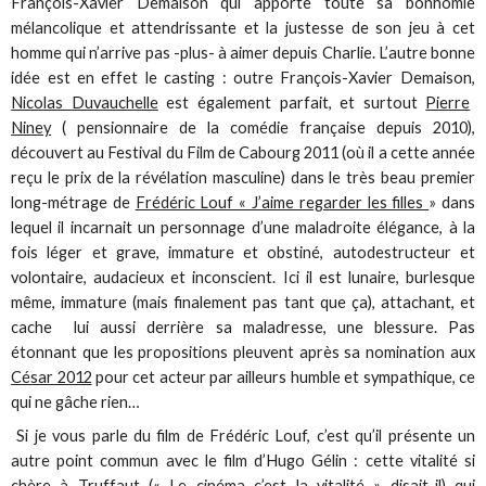
François-Xavier Demaison qui apporte toute sa bonhomie
mélancolique et attendrissante et la justesse de son jeu à cet
homme qui n’arrive pas -plus- à aimer depuis Charlie. L’autre bonne
idée est en effet le casting : outre François-Xavier Demaison,
Nicolas Duvauchelle
est également parfait, et surtout
Pierre
Niney
( pensionnaire de la comédie française depuis 2010),
découvert au Festival du Film de Cabourg 2011 (où il a cette année
reçu le prix de la révélation masculine) dans le très beau premier
long-métrage de
Frédéric Louf « J’aime regarder les filles
» dans
lequel il incarnait un personnage d’une maladroite élégance, à la
fois léger et grave, immature et obstiné, autodestructeur et
volontaire, audacieux et inconscient. Ici il est lunaire, burlesque
même, immature (mais finalement pas tant que ça), attachant, et
cache lui aussi derrière sa maladresse, une blessure. Pas
étonnant que les propositions pleuvent après sa nomination aux
César 2012
pour cet acteur par ailleurs humble et sympathique, ce
qui ne gâche rien…
Si je vous parle du film de Frédéric Louf, c’est qu’il présente un
autre point commun avec le film d’Hugo Gélin : cette vitalité si
chère à Truffaut (« Le cinéma c’est la vitalité » disait-il) qui