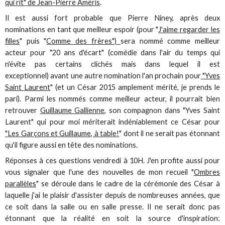
qui rit" de Jean-Pierre Améris
.
Il est aussi fort probable que Pierre Niney, après deux
nominations en tant que meilleur espoir (pour "
J'aime regarder les
filles
" puis "
Comme des frères")
sera nommé comme meilleur
acteur pour "20 ans d'écart" (comédie dans l'air du temps qui
n'évite pas certains clichés mais dans lequel il est
exceptionnel) avant une autre nomination l'an prochain pour
"Yves
Saint Laurent
" (et un César 2015 amplement mérité, je prends le
pari). Parmi les nommés comme meilleur acteur, il pourrait bien
retrouver
Guillaume Gallienne
, son compagnon dans "Yves Saint
Laurent" qui pour moi mériterait indéniablement ce César pour
"Les Garçons et Guillaume, à table!
" dont il ne serait pas étonnant
qu'il figure aussi en tête des nominations.
Réponses à ces questions vendredi à 10H. J'en profite aussi pour
vous signaler que l'une des nouvelles de mon recueil "
Ombres
parallèles
" se déroule dans le cadre de la cérémonie des César à
laquelle j'ai le plaisir d'assister depuis de nombreuses années, que
ce soit dans la salle ou en salle presse. Il ne serait donc pas
étonnant que la réalité en soit la source d'inspiration: