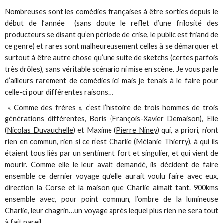
Nombreuses sont les comédies françaises à être sorties depuis le
début de l’année (sans doute le reflet d’une frilosité des
producteurs se disant qu’en période de crise, le public est friand de
ce genre) et rares sont malheureusement celles à se démarquer et
surtout à être autre chose qu’une suite de sketchs (certes parfois
très drôles), sans véritable scénario ni mise en scène. Je vous parle
d’ailleurs rarement de comédies ici mais je tenais à le faire pour
celle-ci pour différentes raisons…
« Comme des frères », c’est l’histoire de trois hommes de trois
générations différentes, Boris (François-Xavier Demaison), Elie
(
Nicolas Duvauchelle
) et Maxime (
Pierre Niney
) qui, a priori, n’ont
rien en commun, rien si ce n’est Charlie (Mélanie Thierry), à qui ils
étaient tous liés par un sentiment fort et singulier, et qui vient de
mourir. Comme elle le leur avait demandé, ils décident de faire
ensemble ce dernier voyage qu’elle aurait voulu faire avec eux,
direction la Corse et la maison que Charlie aimait tant. 900kms
ensemble avec, pour point commun, l’ombre de la lumineuse
Charlie, leur chagrin…un voyage après lequel plus rien ne sera tout
à fait pareil.