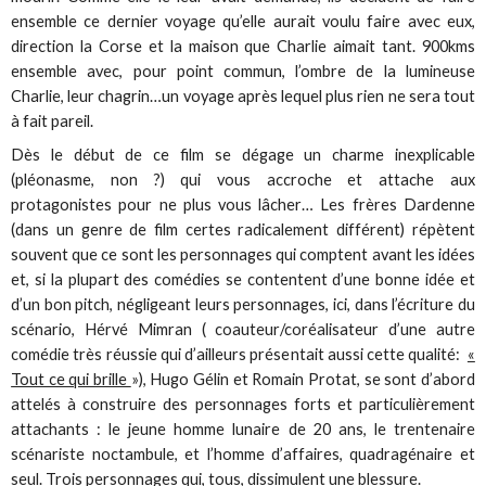
ensemble ce dernier voyage qu’elle aurait voulu faire avec eux,
direction la Corse et la maison que Charlie aimait tant. 900kms
ensemble avec, pour point commun, l’ombre de la lumineuse
Charlie, leur chagrin…un voyage après lequel plus rien ne sera tout
à fait pareil.
Dès le début de ce film se dégage un charme inexplicable
(pléonasme, non ?) qui vous accroche et attache aux
protagonistes pour ne plus vous lâcher… Les frères Dardenne
(dans un genre de film certes radicalement différent) répètent
souvent que ce sont les personnages qui comptent avant les idées
et, si la plupart des comédies se contentent d’une bonne idée et
d’un bon pitch, négligeant leurs personnages, ici, dans l’écriture du
scénario, Hérvé Mimran ( coauteur/coréalisateur d’une autre
comédie très réussie qui d’ailleurs présentait aussi cette qualité:
«
Tout ce qui brille
»), Hugo Gélin et Romain Protat, se sont d’abord
attelés à construire des personnages forts et particulièrement
attachants : le jeune homme lunaire de 20 ans, le trentenaire
scénariste noctambule, et l’homme d’affaires, quadragénaire et
seul. Trois personnages qui, tous, dissimulent une blessure.