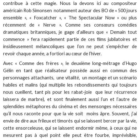
contribue à cette magie. Nous la devons ici au compositeur
américain Rob Simonsen notamment auteur des BO de « 500 jours
ensemble », « Foxcatcher », « The Spectacular Now » ou plus
récemment de « Nerve ». Comme ses consœurs comédies
dramatiques britanniques, je gage d’ailleurs que « Demain tout
commence » fera rapidement partie de ces films jubilatoires et
insidieusement mélancoliques que l’on ne peut s’empêcher de
revoir chaque année, a fortiori au cœur de l’hiver.
Avec « Comme des frères », le deuxième long-métrage d’Hugo
Gélin en tant que réalisateur possède aussi en commun des
personnages attachants, une vitalité, un montage et un scénario
habiles et malins (qui multiplie les rebondissements qui toujours
nous cueillent, tant pis pour les rabat-joie que leur récurrence
laissera de marbre), et sont finalement aussi l’un et l’autre de
splendides métaphores du cinéma et des mensonges nécessaires
qu’il nous raconte pour que la vie soit moins âpre. Souvent, j’ai
envie de dire aux frileux et timorés qui se laissent bercer par la vie,
cette ensorceleuse, qui se laissent endormir même, à ceux qui ne
mesurent pas à quel point elle peut être fourbe, imprévisible,