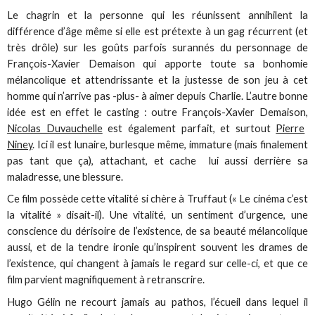
Le chagrin et la personne qui les réunissent annihilent la
différence d’âge même si elle est prétexte à un gag récurrent (et
très drôle) sur les goûts parfois surannés du personnage de
François-Xavier Demaison qui apporte toute sa bonhomie
mélancolique et attendrissante et la justesse de son jeu à cet
homme qui n’arrive pas -plus- à aimer depuis Charlie. L’autre bonne
idée est en effet le casting : outre François-Xavier Demaison,
Nicolas Duvauchelle
est également parfait, et surtout
Pierre
Niney
. Ici il est lunaire, burlesque même, immature (mais finalement
pas tant que ça), attachant, et cache lui aussi derrière sa
maladresse, une blessure.
Ce film possède cette vitalité si chère à Truffaut (« Le cinéma c’est
la vitalité » disait-il). Une vitalité, un sentiment d’urgence, une
conscience du dérisoire de l’existence, de sa beauté mélancolique
aussi, et de la tendre ironie qu’inspirent souvent les drames de
l’existence, qui changent à jamais le regard sur celle-ci, et que ce
film parvient magnifiquement à retranscrire.
Hugo Gélin ne recourt jamais au pathos, l’écueil dans lequel il