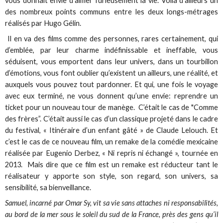
vous donnait envie d’aimer furieusement la vie. Voilà d’ailleurs un
des nombreux points communs entre les deux longs-métrages
réalisés par Hugo Gélin.
Il en va des films comme des personnes, rares certainement, qui
d’emblée, par leur charme indéfinissable et ineffable, vous
séduisent, vous emportent dans leur univers, dans un tourbillon
d’émotions, vous font oublier qu’existent un ailleurs, une réalité, et
auxquels vous pouvez tout pardonner. Et qui, une fois le voyage
avec eux terminé, ne vous donnent qu’une envie: reprendre un
ticket pour un nouveau tour de manège. C’était le cas de "Comme
des frères”. C’était aussi le cas d’un classique projeté dans le cadre
du festival, « Itinéraire d’un enfant gâté » de Claude Lelouch. Et
c’est le cas de ce nouveau film, un remake de la comédie mexicaine
réalisée par Eugenio Derbez, « Ni repris ni échangé », tournée en
2013. Mais dire que ce film est un remake est réducteur tant le
réalisateur y apporte son style, son regard, son univers, sa
sensibilité, sa bienveillance.
Samuel, incarné par Omar Sy, vit sa vie sans attaches ni responsabilités,
au bord de la mer sous le soleil du sud de la France, près des gens qu’il