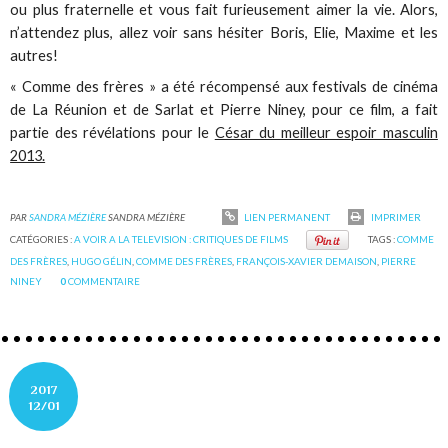
ou plus fraternelle et vous fait furieusement aimer la vie. Alors,
n’attendez plus, allez voir sans hésiter Boris, Elie, Maxime et les
autres!
« Comme des frères » a été récompensé aux festivals de cinéma
de La Réunion et de Sarlat et Pierre Niney, pour ce film, a fait
partie des révélations pour le
César du meilleur espoir masculin
2013.
PAR
SANDRA MÉZIÈRE
SANDRA MÉZIÈRE
LIEN PERMANENT
IMPRIMER
CATÉGORIES :
A VOIR A LA TELEVISION : CRITIQUES DE FILMS
TAGS :
COMME
DES FRÈRES
,
HUGO GÉLIN
,
COMME DES FRÈRES
,
FRANÇOIS-XAVIER DEMAISON
,
PIERRE
NINEY
0
COMMENTAIRE
2017
12/01