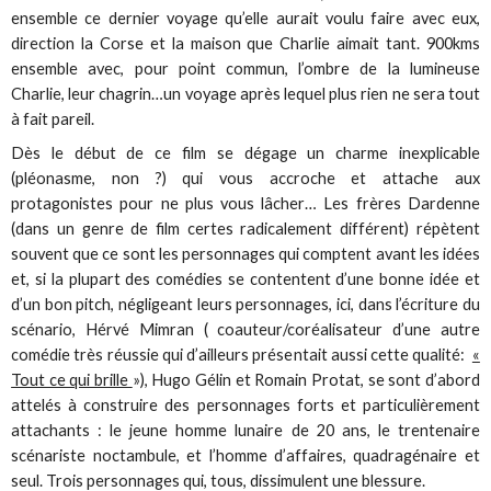
ensemble ce dernier voyage qu’elle aurait voulu faire avec eux,
direction la Corse et la maison que Charlie aimait tant. 900kms
ensemble avec, pour point commun, l’ombre de la lumineuse
Charlie, leur chagrin…un voyage après lequel plus rien ne sera tout
à fait pareil.
Dès le début de ce film se dégage un charme inexplicable
(pléonasme, non ?) qui vous accroche et attache aux
protagonistes pour ne plus vous lâcher… Les frères Dardenne
(dans un genre de film certes radicalement différent) répètent
souvent que ce sont les personnages qui comptent avant les idées
et, si la plupart des comédies se contentent d’une bonne idée et
d’un bon pitch, négligeant leurs personnages, ici, dans l’écriture du
scénario, Hérvé Mimran ( coauteur/coréalisateur d’une autre
comédie très réussie qui d’ailleurs présentait aussi cette qualité:
«
Tout ce qui brille
»), Hugo Gélin et Romain Protat, se sont d’abord
attelés à construire des personnages forts et particulièrement
attachants : le jeune homme lunaire de 20 ans, le trentenaire
scénariste noctambule, et l’homme d’affaires, quadragénaire et
seul. Trois personnages qui, tous, dissimulent une blessure.