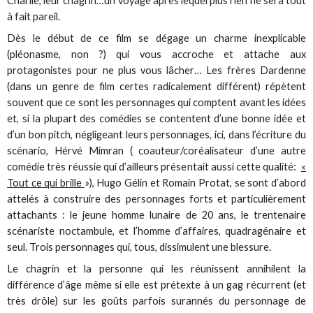
Charlie, leur chagrin…un voyage après lequel plus rien ne sera tout
à fait pareil.
Dès le début de ce film se dégage un charme inexplicable
(pléonasme, non ?) qui vous accroche et attache aux
protagonistes pour ne plus vous lâcher… Les frères Dardenne
(dans un genre de film certes radicalement différent) répètent
souvent que ce sont les personnages qui comptent avant les idées
et, si la plupart des comédies se contentent d’une bonne idée et
d’un bon pitch, négligeant leurs personnages, ici, dans l’écriture du
scénario, Hérvé Mimran ( coauteur/coréalisateur d’une autre
comédie très réussie qui d’ailleurs présentait aussi cette qualité:
«
Tout ce qui brille
»), Hugo Gélin et Romain Protat, se sont d’abord
attelés à construire des personnages forts et particulièrement
attachants : le jeune homme lunaire de 20 ans, le trentenaire
scénariste noctambule, et l’homme d’affaires, quadragénaire et
seul. Trois personnages qui, tous, dissimulent une blessure.
Le chagrin et la personne qui les réunissent annihilent la
différence d’âge même si elle est prétexte à un gag récurrent (et
très drôle) sur les goûts parfois surannés du personnage de