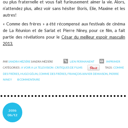
ou plus fraternelle et vous fait furieusement aimer la vie. Alors,
n’attendez plus, allez voir sans hésiter Boris, Elie, Maxime et les
autres!
« Comme des frères » a été récompensé aux festivals de cinéma
de La Réunion et de Sarlat et Pierre Niney, pour ce film, a fait
partie des révélations pour le
César du meilleur espoir masculin
2013.
PAR
SANDRA MÉZIÈRE
SANDRA MÉZIÈRE
LIEN PERMANENT
IMPRIMER
CATÉGORIES :
A VOIR A LA TELEVISION : CRITIQUES DE FILMS
TAGS :
COMME
DES FRÈRES
,
HUGO GÉLIN
,
COMME DES FRÈRES
,
FRANÇOIS-XAVIER DEMAISON
,
PIERRE
NINEY
0
COMMENTAIRE
2016
06/12