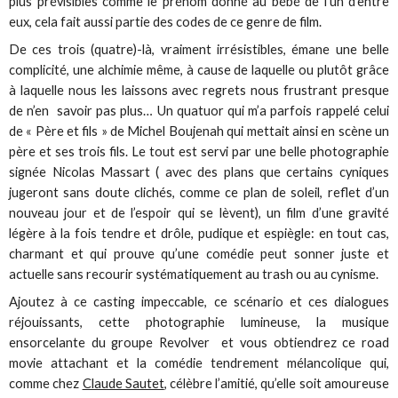
plus prévisibles comme le prénom donné au bébé de l’un d’entre
eux, cela fait aussi partie des codes de ce genre de film.
De ces trois (quatre)-là, vraiment irrésistibles, émane une belle
complicité, une alchimie même, à cause de laquelle ou plutôt grâce
à laquelle nous les laissons avec regrets nous frustrant presque
de n’en savoir pas plus… Un quatuor qui m’a parfois rappelé celui
de « Père et fils » de Michel Boujenah qui mettait ainsi en scène un
père et ses trois fils. Le tout est servi par une belle photographie
signée Nicolas Massart ( avec des plans que certains cyniques
jugeront sans doute clichés, comme ce plan de soleil, reflet d’un
nouveau jour et de l’espoir qui se lèvent), un film d’une gravité
légère à la fois tendre et drôle, pudique et espiègle: en tout cas,
charmant et qui prouve qu’une comédie peut sonner juste et
actuelle sans recourir systématiquement au trash ou au cynisme.
Ajoutez à ce casting impeccable, ce scénario et ces dialogues
réjouissants, cette photographie lumineuse, la musique
ensorcelante du groupe Revolver et vous obtiendrez ce road
movie attachant et la comédie tendrement mélancolique qui,
comme chez
Claude Sautet
, célèbre l’amitié, qu’elle soit amoureuse