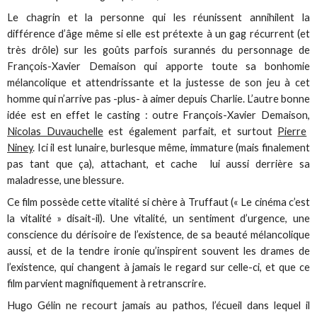
Le chagrin et la personne qui les réunissent annihilent la
différence d’âge même si elle est prétexte à un gag récurrent (et
très drôle) sur les goûts parfois surannés du personnage de
François-Xavier Demaison qui apporte toute sa bonhomie
mélancolique et attendrissante et la justesse de son jeu à cet
homme qui n’arrive pas -plus- à aimer depuis Charlie. L’autre bonne
idée est en effet le casting : outre François-Xavier Demaison,
Nicolas Duvauchelle
est également parfait, et surtout
Pierre
Niney
. Ici il est lunaire, burlesque même, immature (mais finalement
pas tant que ça), attachant, et cache lui aussi derrière sa
maladresse, une blessure.
Ce film possède cette vitalité si chère à Truffaut (« Le cinéma c’est
la vitalité » disait-il). Une vitalité, un sentiment d’urgence, une
conscience du dérisoire de l’existence, de sa beauté mélancolique
aussi, et de la tendre ironie qu’inspirent souvent les drames de
l’existence, qui changent à jamais le regard sur celle-ci, et que ce
film parvient magnifiquement à retranscrire.
Hugo Gélin ne recourt jamais au pathos, l’écueil dans lequel il