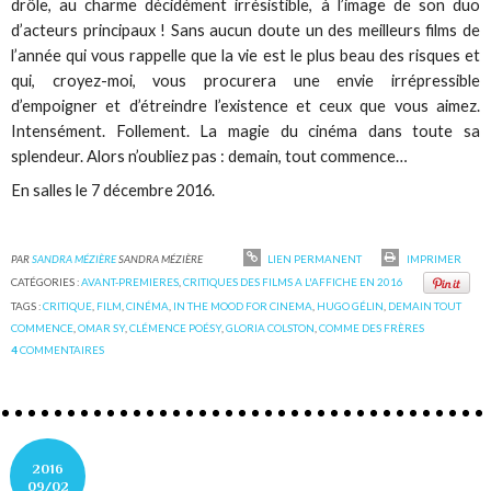
drôle, au charme décidément irrésistible, à l’image de son duo
d’acteurs principaux ! Sans aucun doute un des meilleurs films de
l’année qui vous rappelle que la vie est le plus beau des risques et
qui, croyez-moi, vous procurera une envie irrépressible
d’empoigner et d’étreindre l’existence et ceux que vous aimez.
Intensément. Follement. La magie du cinéma dans toute sa
splendeur. Alors n’oubliez pas : demain, tout commence…
En salles le 7 décembre 2016.
PAR
SANDRA MÉZIÈRE
SANDRA MÉZIÈRE
LIEN PERMANENT
IMPRIMER
CATÉGORIES :
AVANT-PREMIERES
,
CRITIQUES DES FILMS A L'AFFICHE EN 2016
TAGS :
CRITIQUE
,
FILM
,
CINÉMA
,
IN THE MOOD FOR CINEMA
,
HUGO GÉLIN
,
DEMAIN TOUT
COMMENCE
,
OMAR SY
,
CLÉMENCE POÉSY
,
GLORIA COLSTON
,
COMME DES FRÈRES
4
COMMENTAIRES
2016
09/02