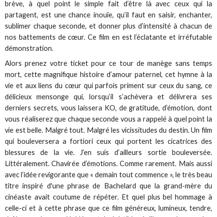
brève, à quel point le simple fait d’être là avec ceux qui la
partagent, est une chance inouïe, qu’il faut en saisir, enchanter,
sublimer chaque seconde, et donner plus d’intensité à chacun de
nos battements de cœur. Ce film en est l’éclatante et irréfutable
démonstration.
Alors prenez votre ticket pour ce tour de manège sans temps
mort, cette magnifique histoire d’amour paternel, cet hymne à la
vie et aux liens du cœur qui parfois priment sur ceux du sang, ce
délicieux mensonge qui, lorsqu’il s’achèvera et délivrera ses
derniers secrets, vous laissera KO, de gratitude, d’émotion, dont
vous réaliserez que chaque seconde vous a rappelé à quel point la
vie est belle. Malgré tout. Malgré les vicissitudes du destin. Un film
qui bouleversera a fortiori ceux qui portent les cicatrices des
blessures de la vie. J’en suis d’ailleurs sortie bouleversée.
Littéralement. Chavirée d’émotions. Comme rarement. Mais aussi
avec l’idée revigorante que « demain tout commence », le très beau
titre inspiré d'une phrase de Bachelard que la grand-mère du
cinéaste avait coutume de répéter. Et quel plus bel hommage à
celle-ci et à cette phrase que ce film généreux, lumineux, tendre,