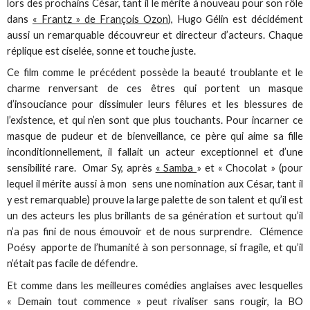
lors des prochains César, tant il le mérite à nouveau pour son rôle
dans
« Frantz » de François Ozon
), Hugo Gélin est décidément
aussi un remarquable découvreur et directeur d’acteurs. Chaque
réplique est ciselée, sonne et touche juste.
Ce film comme le précédent possède la beauté troublante et le
charme renversant de ces êtres qui portent un masque
d’insouciance pour dissimuler leurs fêlures et les blessures de
l’existence, et qui n’en sont que plus touchants. Pour incarner ce
masque de pudeur et de bienveillance, ce père qui aime sa fille
inconditionnellement, il fallait un acteur exceptionnel et d’une
sensibilité rare. Omar Sy, après
« Samba
» et « Chocolat » (pour
lequel il mérite aussi à mon sens une nomination aux César, tant il
y est remarquable) prouve la large palette de son talent et qu’il est
un des acteurs les plus brillants de sa génération et surtout qu’il
n’a pas fini de nous émouvoir et de nous surprendre. Clémence
Poésy apporte de l’humanité à son personnage, si fragile, et qu’il
n’était pas facile de défendre.
Et comme dans les meilleures comédies anglaises avec lesquelles
« Demain tout commence » peut rivaliser sans rougir, la BO