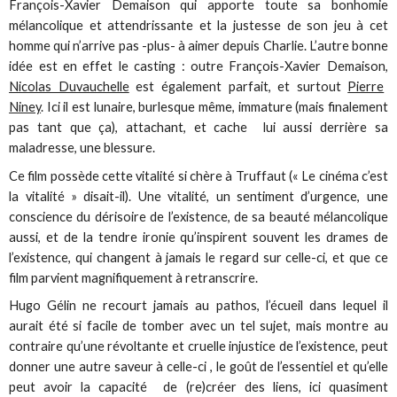
François-Xavier Demaison qui apporte toute sa bonhomie
mélancolique et attendrissante et la justesse de son jeu à cet
homme qui n’arrive pas -plus- à aimer depuis Charlie. L’autre bonne
idée est en effet le casting : outre François-Xavier Demaison,
Nicolas Duvauchelle
est également parfait, et surtout
Pierre
Niney
. Ici il est lunaire, burlesque même, immature (mais finalement
pas tant que ça), attachant, et cache lui aussi derrière sa
maladresse, une blessure.
Ce film possède cette vitalité si chère à Truffaut (« Le cinéma c’est
la vitalité » disait-il). Une vitalité, un sentiment d’urgence, une
conscience du dérisoire de l’existence, de sa beauté mélancolique
aussi, et de la tendre ironie qu’inspirent souvent les drames de
l’existence, qui changent à jamais le regard sur celle-ci, et que ce
film parvient magnifiquement à retranscrire.
Hugo Gélin ne recourt jamais au pathos, l’écueil dans lequel il
aurait été si facile de tomber avec un tel sujet, mais montre au
contraire qu’une révoltante et cruelle injustice de l’existence, peut
donner une autre saveur à celle-ci , le goût de l’essentiel et qu’elle
peut avoir la capacité de (re)créer des liens, ici quasiment