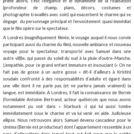
prime abord, c’est l’élégance et le dynamisme de la réalisation
(profondeur de champ, plans, décors, costumes et
photographie travaillés avec soin) qui exacerbent le charme qui se
dégage du personnage principal et l’envoûtement quasi immédiat
que le film opère sur le spectateur.
A Londres (magnifiquement filmée, le voyage auquel il nous convie
participant aussi du charme du film), nouvelle ambiance et nouveau
voyage pour le spectateur, transporté avec Samuel dans une
autre vi(ll)e, qui passe du soleil du sud à la pluie d’outre-Manche.
L’empathie, pour ce grand enfant immature et insouciant (« On ne
fait pas de gosse à un autre gosse » dit-il d’ailleurs à Kristin)
soudain confronté à des responsabilités d’adulte et égaré dans
une ville dont il ne parle pas (et ne parlera jamais vraiment) la
langue, est immédiate. A Londres, il fait la connaissance de Bernie
(formidable Antoine Bertrand, acteur québécois que nous avons
notamment pu voir dans « Starbuck ») qui lui aussi tombe
immédiatement sous le charme et va lui venir en aide. Judicieuse
ellipse. Nous retrouvons alors Samuel devenu cascadeur pour le
cinéma (Bernie est producteur) dont l’appartement ressemble à un
parc d’attractions dans lequel tout est fait pour que la petite