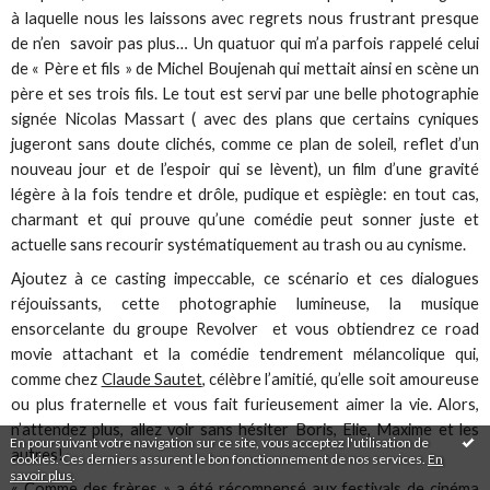
à laquelle nous les laissons avec regrets nous frustrant presque
de n’en savoir pas plus… Un quatuor qui m’a parfois rappelé celui
de « Père et fils » de Michel Boujenah qui mettait ainsi en scène un
père et ses trois fils. Le tout est servi par une belle photographie
signée Nicolas Massart ( avec des plans que certains cyniques
jugeront sans doute clichés, comme ce plan de soleil, reflet d’un
nouveau jour et de l’espoir qui se lèvent), un film d’une gravité
légère à la fois tendre et drôle, pudique et espiègle: en tout cas,
charmant et qui prouve qu’une comédie peut sonner juste et
actuelle sans recourir systématiquement au trash ou au cynisme.
Ajoutez à ce casting impeccable, ce scénario et ces dialogues
réjouissants, cette photographie lumineuse, la musique
ensorcelante du groupe Revolver et vous obtiendrez ce road
movie attachant et la comédie tendrement mélancolique qui,
comme chez
Claude Sautet
, célèbre l’amitié, qu’elle soit amoureuse
ou plus fraternelle et vous fait furieusement aimer la vie. Alors,
n’attendez plus, allez voir sans hésiter Boris, Elie, Maxime et les
En poursuivant votre navigation sur ce site, vous acceptez l'utilisation de
autres!
cookies. Ces derniers assurent le bon fonctionnement de nos services.
En
savoir plus
.
« Comme des frères » a été récompensé aux festivals de cinéma