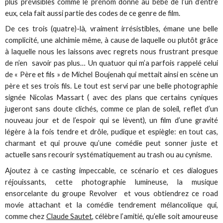
plus prévisibles comme le prénom donné au bébé de l’un d’entre
eux, cela fait aussi partie des codes de ce genre de film.
De ces trois (quatre)-là, vraiment irrésistibles, émane une belle
complicité, une alchimie même, à cause de laquelle ou plutôt grâce
à laquelle nous les laissons avec regrets nous frustrant presque
de n’en savoir pas plus… Un quatuor qui m’a parfois rappelé celui
de « Père et fils » de Michel Boujenah qui mettait ainsi en scène un
père et ses trois fils. Le tout est servi par une belle photographie
signée Nicolas Massart ( avec des plans que certains cyniques
jugeront sans doute clichés, comme ce plan de soleil, reflet d’un
nouveau jour et de l’espoir qui se lèvent), un film d’une gravité
légère à la fois tendre et drôle, pudique et espiègle: en tout cas,
charmant et qui prouve qu’une comédie peut sonner juste et
actuelle sans recourir systématiquement au trash ou au cynisme.
Ajoutez à ce casting impeccable, ce scénario et ces dialogues
réjouissants, cette photographie lumineuse, la musique
ensorcelante du groupe Revolver et vous obtiendrez ce road
movie attachant et la comédie tendrement mélancolique qui,
comme chez
Claude Sautet
, célèbre l’amitié, qu’elle soit amoureuse