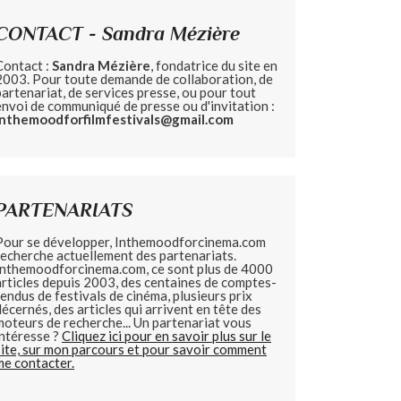
CONTACT - Sandra Mézière
Contact :
Sandra Mézière
, fondatrice du site en
2003. Pour toute demande de collaboration, de
partenariat, de services presse, ou pour tout
envoi de communiqué de presse ou d'invitation :
inthemoodforfilmfestivals@gmail.com
PARTENARIATS
Pour se développer, Inthemoodforcinema.com
recherche actuellement des partenariats.
Inthemoodforcinema.com, ce sont plus de 4000
articles depuis 2003, des centaines de comptes-
rendus de festivals de cinéma, plusieurs prix
décernés, des articles qui arrivent en tête des
moteurs de recherche... Un partenariat vous
intéresse ?
Cliquez ici pour en savoir plus sur le
site, sur mon parcours et pour savoir comment
me contacter.