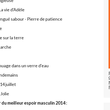
igieuse
a vie d'Adèle
ngué sabour - Pierre de patience
e
 sur la terre
Marche
uage dans un verre d'eau
endemains
14 juillet
Jolie
 du meilleur espoir masculin 2014 :