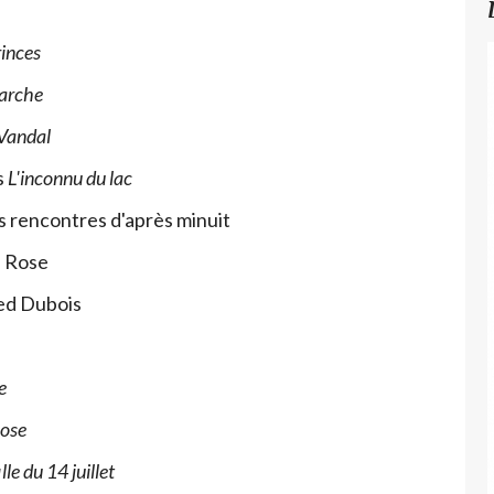
rinces
arche
Vandal
s
L'inconnu du lac
s rencontres d'après minuit
é Rose
ed Dubois
e
Rose
ille du 14 juillet