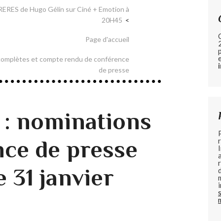
ERES de Hugo Gélin sur Ciné + Emotion à
20H45
Page d'accueil
complètes et compte rendu de conférence
de presse
 : nominations
nce de presse
e 31 janvier