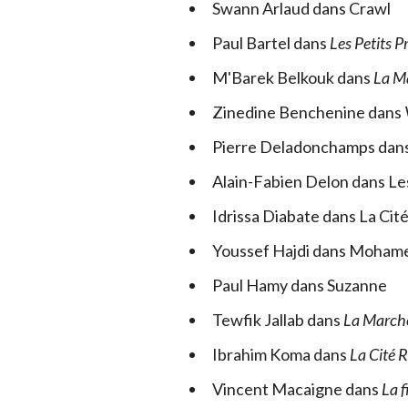
Swann Arlaud dans Crawl
Paul Bartel dans
Les Petits P
M'Barek Belkouk dans
La M
Zinedine Benchenine dans
Pierre Deladonchamps dan
Alain-Fabien Delon dans Le
Idrissa Diabate dans La Cit
Youssef Hajdi dans Moham
Paul Hamy dans Suzanne
Tewfik Jallab dans
La March
Ibrahim Koma dans
La Cité 
Vincent Macaigne dans
La f