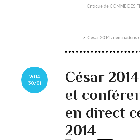
Critique de COMME DES FR
César 2014 : nominations 
César 2014
2014
30/01
et confére
en direct c
2014