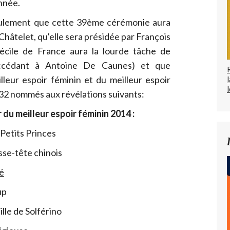
nnée.
seulement que cette 39ème cérémonie aura
 Châtelet, qu'elle sera présidée par François
écile de France aura la lourde tâche de
uccédant à Antoine De Caunes) et que
leur espoir féminin et du meilleur espoir
l
 32 nommés aux révélations suivants:
du meilleur espoir féminin 2014 :
Petits Princes
se-tête chinois
é
up
lle de Solférino