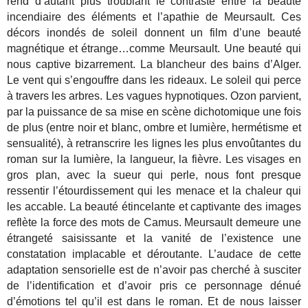
rend d’autant plus troublant le contraste entre la beauté
incendiaire des éléments et l’apathie de Meursault.
Ces
décors inondés de soleil donnent un film d’une beauté
magnétique et étrange…comme Meursault. Une beauté qui
nous captive bizarrement. La blancheur des bains d’Alger.
Le vent qui s’engouffre dans les rideaux. Le soleil qui perce
à travers les arbres. Les vagues hypnotiques. Ozon parvient,
par la puissance de sa mise en scène dichotomique une fois
de plus (entre noir et blanc, ombre et lumière, hermétisme et
sensualité), à retranscrire les lignes les plus envoûtantes du
roman sur la lumière, la langueur, la fièvre. Les visages en
gros plan, avec la sueur qui perle, nous font presque
ressentir l’étourdissement qui les menace et la chaleur qui
les accable. La beauté étincelante et captivante des images
reflète la force des mots de Camus. Meursault demeure une
étrangeté saisissante et la vanité de l’existence une
constatation implacable et déroutante. L’audace de cette
adaptation sensorielle est de n’avoir pas cherché à susciter
de l’identification et d’avoir pris ce personnage dénué
d’émotions tel qu’il est dans le roman. Et de nous laisser