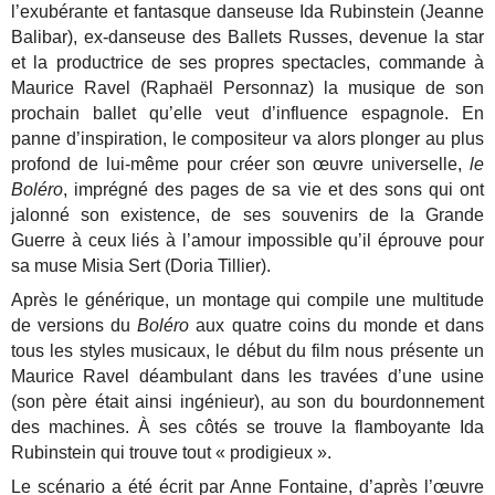
l’exubérante et fantasque danseuse Ida Rubinstein (Jeanne
Balibar), ex-danseuse des Ballets Russes, devenue la star
et la productrice de ses propres spectacles, commande à
Maurice Ravel (Raphaël Personnaz) la musique de son
prochain ballet qu’elle veut d’influence espagnole. En
panne d’inspiration, le compositeur va alors plonger au plus
profond de lui-même pour créer son œuvre universelle,
le
Boléro
, imprégné des pages de sa vie et des sons qui ont
jalonné son existence, de ses souvenirs de la Grande
Guerre à ceux liés à l’amour impossible qu’il éprouve pour
sa muse Misia Sert (Doria Tillier).
Après le générique, un montage qui compile une multitude
de versions du
Boléro
aux quatre coins du monde et dans
tous les styles musicaux, le début du film nous présente un
Maurice Ravel déambulant dans les travées d’une usine
(son père était ainsi ingénieur), au son du bourdonnement
des machines. À ses côtés se trouve la flamboyante Ida
Rubinstein qui trouve tout « prodigieux ».
Le scénario a été écrit par Anne Fontaine, d’après l’œuvre