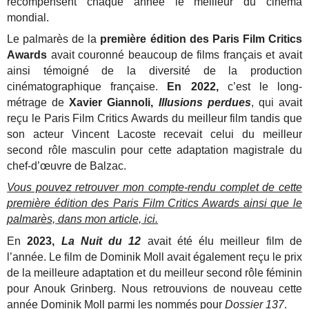
récompensent chaque année le meilleur du cinéma
mondial.
Le palmarès de la
première édition des Paris Film Critics
Awards
avait couronné beaucoup de films français et avait
ainsi témoigné de la diversité de la production
cinématographique française.
En 2022,
c’est le long-
métrage de
Xavier Giannoli,
Illusions perdues
, qui avait
reçu le Paris Film Critics Awards du meilleur film tandis que
son acteur Vincent Lacoste recevait celui du meilleur
second rôle masculin pour cette adaptation magistrale du
chef-d’œuvre de Balzac.
Vous pouvez retrouver mon compte-rendu complet de cette
première édition des Paris Film Critics Awards ainsi que le
palmarès, dans mon article, ici.
En
2023,
La Nuit du 12
avait été élu meilleur film de
l’année. Le film de Dominik Moll avait également reçu le prix
de la meilleure adaptation et du meilleur second rôle féminin
pour Anouk Grinberg. Nous retrouvions de nouveau cette
année Dominik Moll parmi les nommés pour
Dossier 137
.