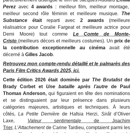
Perez
avec
4 awards
: meilleur film, meilleur montage,
meilleur second rôle féminin et meilleure musique.
The
Substance
était
reparti avec
2 awards
(meilleure
réalisatrice pour Coralie Fargeat et meilleure actrice pour
Demi Moore) tout comme
Le Comte de Monte-
Cristo
(meilleurs décors et meilleurs costumes). Un
prix de
la contribution exceptionnelle au cinéma
avait été
décerné à
Gilles Jacob
.
Retrouvez mon compte-rendu détaillé et le palmarès des
Paris Film Critics Awards 2025, ici.
Cette édition 2026 était dominée par
The Brutalist
de
Brady Corbet et
Une bataille après l’autre
de Paul
Thomas Anderson,
qui figuraient en tête des nominations
et se distinguaient par leur présence dans plusieurs
catégories majeures, artistiques et techniques. À leurs
côtés,
La Petite Dernière
de Hafsia Herzi,
Sirât
d’Oliver
Laxe,
Valeur sentimentale
de Joachim
Trier
,
L’Attachement
de Carine Tardieu, comptaient parmi les