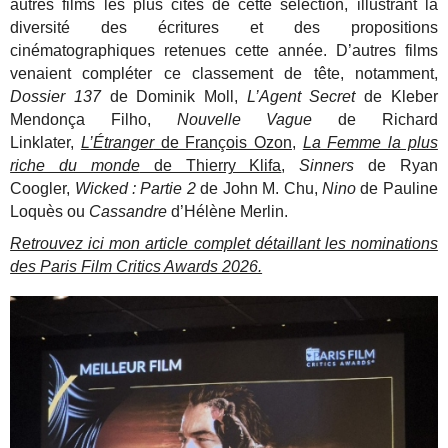
autres films les plus cités de cette sélection, illustrant la
diversité des écritures et des propositions
cinématographiques retenues cette année. D’autres films
venaient compléter ce classement de tête, notamment,
Dossier 137
de Dominik Moll,
L’Agent Secret
de Kleber
Mendonça Filho,
Nouvelle Vague
de Richard
Linklater,
L’Étranger
de François Ozon
,
La Femme la plus
riche du monde
de Thierry Klifa
,
Sinners
de Ryan
Coogler,
Wicked : Partie 2
de John M. Chu,
Nino
de Pauline
Loquès ou
Cassandre
d’Hélène Merlin.
Retrouvez ici mon article complet détaillant les nominations
des Paris Film Critics Awards 2026.