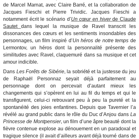
de Marcel Marnat, avec Claire Barré, et la collaboration de
Jacques Fieschi et Pierre Trividic. Jacques Fieschi a
notamment écrit le scénario d’
Un cœur en hiver
de Claude
Sautet
dans lequel la musique de Ravel transcrit les
dissonances des cœurs et les sentiments insondables des
personnages, un film inspiré d’
Un héros de notre temps
de
Lermontov, un héros dont la personnalité présente des
similitudes avec Ravel, claquemuré dans sa musique et cet
amour indicible.
Dans
Les Forêts de Sibérie
, la sobriété et la justesse du jeu
de Raphaël Personnaz seyait déjà parfaitement au
personnage dont on percevait d’autant mieux les
changements qui s’opèrent en lui au fil du temps et qui le
transfigurent, celui-ci retrouvant peu à peu la pureté et la
spontanéité des joies enfantines. Depuis que Tavernier l’a
révélé au grand public dans le rôle du Duc d’Anjou dans
La
Princesse de Montpensier
, un film d’une âpre beauté dont la
fièvre contenue explose au dénouement en un paradoxal et
tragique silence (il avait d’ailleurs avant déjà tourné dans de