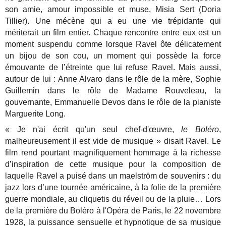
son amie, amour impossible et muse, Misia Sert (Doria
Tillier). Une mécène qui a eu une vie trépidante qui
mériterait un film entier. Chaque rencontre entre eux est un
moment suspendu comme lorsque Ravel ôte délicatement
un bijou de son cou, un moment qui possède la force
émouvante de l’étreinte que lui refuse Ravel. Mais aussi,
autour de lui : Anne Alvaro dans le rôle de la mère, Sophie
Guillemin dans le rôle de Madame Rouveleau, la
gouvernante, Emmanuelle Devos dans le rôle de la pianiste
Marguerite Long.
« Je n'ai écrit qu'un seul chef-d'œuvre,
le Boléro
,
malheureusement il est vide de musique » disait Ravel. Le
film rend pourtant magnifiquement hommage à la richesse
d’inspiration de cette musique pour la composition de
laquelle Ravel a puisé dans un maelström de souvenirs : du
jazz lors d’une tournée américaine, à la folie de la première
guerre mondiale, au cliquetis du réveil ou de la pluie… Lors
de la première du Boléro à l'Opéra de Paris, le 22 novembre
1928, la puissance sensuelle et hypnotique de sa musique