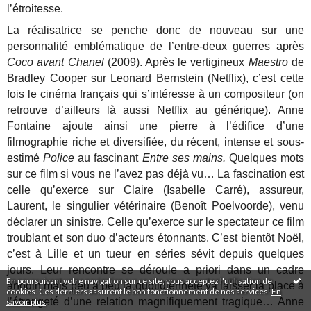
l’étroitesse.
La réalisatrice se penche donc de nouveau sur une
personnalité emblématique de l’entre-deux guerres après
Coco avant Chanel
(2009). Après le vertigineux
Maestro
de
Bradley Cooper sur Leonard Bernstein (Netflix), c’est cette
fois le cinéma français qui s’intéresse à un compositeur (on
retrouve d’ailleurs là aussi Netflix au générique). Anne
Fontaine ajoute ainsi une pierre à l’édifice d’une
filmographie riche et diversifiée, du récent, intense et sous-
estimé
Police
au fascinant
Entre ses mains.
Quelques mots
sur ce film si vous ne l’avez pas déjà vu… La fascination est
celle qu’exerce sur Claire (Isabelle Carré), assureur,
Laurent, le singulier vétérinaire (Benoît Poelvoorde), venu
déclarer un sinistre. Celle qu’exerce sur le spectateur ce film
troublant et son duo d’acteurs étonnants. C’est bientôt Noël,
c’est à Lille et un tueur en séries sévit depuis quelques
jours. Leur rencontre se déroule a priori dans un cadre
En poursuivant votre navigation sur ce site, vous acceptez l'utilisation de
anodin mais peu à peu la quotidienneté va laisser la place à
cookies. Ces derniers assurent le bon fonctionnement de nos services.
En
l’étrangeté d’une relation magnifiquement tragique… Anne
savoir plus
.