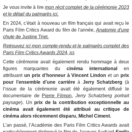
Je vous invite à lire
mon récit complet de la cérémonie 2023
et le détail du palmarès ici.
En 2024, c'était à nouveau un film français qui avait reçu le
Paris Film Critics Award du film de l'année,
Anatomie d'une
chute
de Justine Triet.
Retrouvez ici mon compte-rendu et le palmarès complet des
Paris Film Critics Awards 2024, ici
.
Cette cérémonie avait également rendu hommage à deux
figures marquantes du
cinéma international
en
attribuant
un prix d’honneur à Vincent Lindon
et un
prix
pour l’ensemble d’une carrière
à
Jerry Schatzberg
(à
l’issue de la cérémonie avait été également diffusé le
documentaire de
Pierre Filmon
,
Jerry Schatzberg portrait
paysage
). Un
prix de la contribution exceptionnelle au
cinéma avait également été attribué au critique de
cinéma alors récemment disparu, Michel Ciment.
L’an passé, l’Académie des Paris Film Critics Awards avait
particulièrement distingué le film de Jacques Audiard
Emilia