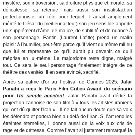
mystère, son introversion, sa droiture physique et morale, sa
délicatesse, sa retenue mais aussi son insatisfaction
perfectionniste, un rôle pour lequel il aurait amplement
mérité le César du meilleur acteur) son jeu sensible apporte
un supplément d’âme, de malice, de subtilité et de nuance à
son personnage. Fantin (Laurent Lafitte) prend un malin
plaisir à l'humilier, peut-être parce qu’il vient du même milieu
que lui et représente ce qu’il aurait pu devenir, ce qu’il
méprise en lui-même. Le majordome reste digne, malgré
tout. Ce sera le seul personnage finalement intègre de ce
théâtre des vanités. Il en sera évincé, sacrifié.
Après sa palme d'or au Festival de Cannes 2025,
Jafar
Panahi a reçu le Paris Film Critics Award du scénario
pour
Un simple accident
.
Jafar Panahi avait dédié la
projection cannoise de son film à « tous les artistes iraniens
qui ont dû quitter l'Iran ». Il ne fait aucun doute que sa voix
les défendra et portera bien au-delà de l’Iran. Si l’art rend les
étreintes éternelles, il donne aussi de la voix aux cris de
rage et de détresse. Comme l’avait si justement remarqué la