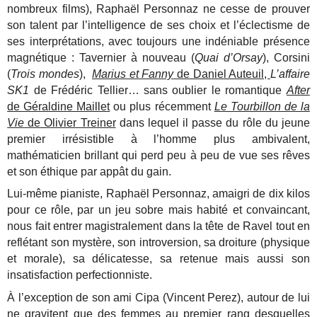
nombreux films), Raphaël Personnaz ne cesse de prouver
son talent par l’intelligence de ses choix et l’éclectisme de
ses interprétations, avec toujours une indéniable présence
magnétique : Tavernier à nouveau (
Quai d’Orsay
), Corsini
(
Trois mondes
),
Marius et Fanny
de Daniel Auteuil,
L’affaire
SK1
de Frédéric Tellier… sans oublier le romantique
After
de Géraldine Maillet
ou plus récemment
Le Tourbillon de la
Vie
de Olivier Treiner
dans lequel il passe du rôle du jeune
premier irrésistible à l’homme plus ambivalent,
mathématicien brillant qui perd peu à peu de vue ses rêves
et son éthique par appât du gain.
Lui-même pianiste, Raphaël Personnaz, amaigri de dix kilos
pour ce rôle, par un jeu sobre mais habité et convaincant,
nous fait entrer magistralement dans la tête de Ravel tout en
reflétant son mystère, son introversion, sa droiture (physique
et morale), sa délicatesse, sa retenue mais aussi son
insatisfaction perfectionniste.
À l’exception de son ami Cipa (Vincent Perez), autour de lui
ne gravitent que des femmes au premier rang desquelles