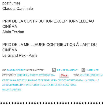
posthume)
Claudia Cardinale
PRIX DE LA CONTRIBUTION EXCEPTIONNELLE AU
CINÉMA
Alain Terzian
PRIX DE LA MEILLEURE CONTRIBUTION À L’ART DU
CINÉMA
Le Grand Rex - Paris
PAR
SANDRA MÉZIÈRE
SANDRA MÉZIÈRE
LIEN PERMANENT
IMPRIMER
CATÉGORIES :
PARIS FILM CRITICS AWARDS 2026
TAGS :
CINÉMA
,
PARIS FILM
CRITICS AWARDS 2026
,
PALMARÈS DES PARIS FILM CRITICS AWARDS 2026
,
UNE BATAILLE
APRÈS L'AUTRE
,
RAPHAËL PERSONNAZ
,
LÉA DRUCKER
,
CÉSAR 2026
0
COMMENTAIRE