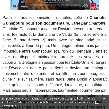
Parmi les autres nominations notables, celle de
Charlotte
Gainsbourg pour son documentaire,
Jane par Charlotte
.
Charlotte Gainsbourg « capture l'instant présent » reprenant
ainsi les mots et la démarche de Varda (le titre se réfère à
Jane B. par Agnès V
) mais avec sa singularité et sa
sensibilité, à fleur de peau. Un dialogue intime mais jamais
impudique entre Gainsbourg et Birkin qui, pendant 3 ans et
avec un dispositif minimaliste, au gré des voyages, du
Japon à la Bretagne en passant par les États-Unis, et au gré
de l’évocation des « petits riens » devient un dialogue
universel entre une mère et sa fille, un zoom progressif
d'une fille sur sa mère, sans fards. Jane Birkin y apparaît
telle qu’elle est : sans méfiance, fantasque, empathique.
Mais aussi seule, insomniaque, tourmentée. Tourmentée par
les deuils et leurs chagrins inconsolables. La maladie. Le
En poursuivant votre navigation sur ce site, vous acceptez l'utilisation de
drame ineffable la perte de sa fille Kate. Le temps insatiable
cookies. Ces derniers assurent le bon fonctionnement de nos services.
En
savoir plus
.
et carnassier qui altère la beauté et emporte les êtres chers.