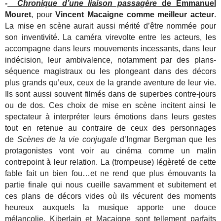
-
Chronique d’une liaison passagère
de Emmanuel
Mouret
, pour
Vincent Macaigne comme meilleur acteur
.
La mise en scène aurait aussi mérité d’être nommée pour
son inventivité. La caméra virevolte entre les acteurs, les
accompagne dans leurs mouvements incessants, dans leur
indécision, leur ambivalence, notamment par des plans-
séquence magistraux ou les plongeant dans des décors
plus grands qu’eux, ceux de la grande aventure de leur vie.
Ils sont aussi souvent filmés dans de superbes contre-jours
ou de dos. Ces choix de mise en scène incitent ainsi le
spectateur à interpréter leurs émotions dans leurs gestes
tout en retenue au contraire de ceux des personnages
de
Scènes de la vie conjugale
d’Ingmar Bergman que les
protagonistes vont voir au cinéma comme un malin
contrepoint à leur relation. La (trompeuse) légèreté de cette
fable fait un bien fou…et ne rend que plus émouvants la
partie finale qui nous cueille savamment et subitement et
ces plans de décors vides où ils vécurent des moments
heureux auxquels la musique apporte une douce
mélancolie. Kiberlain et Macaigne sont tellement parfaits