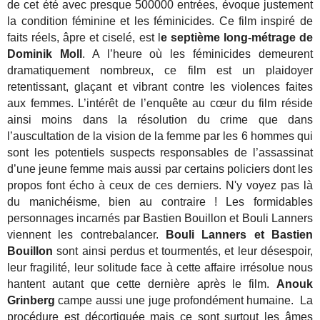
de cet été avec presque 500000 entrées, évoque justement
la condition féminine et les féminicides. Ce film inspiré de
faits réels, âpre et ciselé, est l
e septième long-métrage de
Dominik Moll
. A l’heure où les féminicides demeurent
dramatiquement nombreux, ce film est un plaidoyer
retentissant, glaçant et vibrant contre les violences faites
aux femmes. L’intérêt de l’enquête au cœur du film réside
ainsi moins dans la résolution du crime que dans
l’auscultation de la vision de la femme par les 6 hommes qui
sont les potentiels suspects responsables de l’assassinat
d’une jeune femme mais aussi par certains policiers dont les
propos font écho à ceux de ces derniers. N'y voyez pas là
du manichéisme, bien au contraire ! Les formidables
personnages incarnés par Bastien Bouillon et Bouli Lanners
viennent les contrebalancer.
Bouli Lanners et Bastien
Bouillon
sont ainsi perdus et tourmentés, et leur désespoir,
leur fragilité, leur solitude face à cette affaire irrésolue nous
hantent autant que cette dernière après le film.
Anouk
Grinberg
campe aussi une juge profondément humaine. La
procédure est décortiquée mais ce sont surtout les âmes