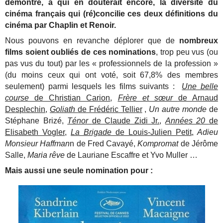
démontre, à qui en douterait encore, la diversité du
cinéma français qui (ré)concilie ces deux définitions du
cinéma par Chaplin et Renoir.
Nous pouvons en revanche déplorer que de
nombreux
films soient oubliés de ces nominations
, trop peu vus (ou
pas vus du tout) par les « professionnels de la profession »
(du moins ceux qui ont voté, soit 67,8% des membres
seulement) parmi lesquels les films suivants :
Une belle
course
de Christian Carion
,
Frère et sœur
de Arnaud
Desplechin
,
Goliath
de Frédéric Tellier
,
Un autre monde
de
Stéphane Brizé,
Ténor
de Claude Zidi Jr.
,
Années 20
de
Elisabeth Vogler
,
La Brigade
de Louis-Julien Petit
,
Adieu
Monsieur Haffman
n de Fred Cavayé,
Kompromat
de Jérôme
Salle,
Maria rêve
de Lauriane Escaffre et Yvo Muller …
Mais aussi une seule nomination pour :