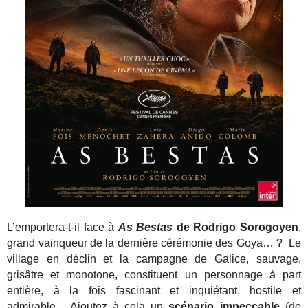
L’emportera-t-il face à
As Bestas
de Rodrigo Sorogoyen
,
grand vainqueur de la dernière cérémonie des Goya… ? Le
village en déclin et la campagne de Galice, sauvage,
grisâtre et monotone, constituent un personnage à part
entière, à la fois fascinant et inquiétant, hostile et
admirable. Ajoutez à cela un
scénario impeccable
(de