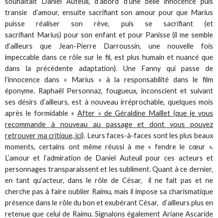
souhaitait Daniel Auteuil, d’abord d’une belle innocence puis
transie d’amour, ensuite sacrifiant son amour pour que Marius
puisse réaliser son rêve, puis se sacrifiant (et
sacrifiant Marius) pour son enfant et pour Panisse (il me semble
d’ailleurs que Jean-Pierre Darroussin, une nouvelle fois
impeccable dans ce rôle sur le fil, est plus humain et nuancé que
dans la précèdente adaptation). Une Fanny qui passe de
l’innocence dans « Marius » à la responsabilité dans le film
éponyme. Raphaël Personnaz, fougueux, inconscient et suivant
ses désirs d’ailleurs, est à nouveau irréprochable, quelques mois
après le formidable «
After » de Géraldine Maillet (que je vous
recommande à nouveau au passage et dont vous pouvez
retrouver ma critique, ici)
. Leurs faces-à-faces sont les plus beaux
moments, certains ont même réussi à me « fendre le cœur ».
L’amour et l’admiration de Daniel Auteuil pour ces acteurs et
personnages transparaissent et les subliment. Quant à ce dernier,
en tant qu’acteur, dans le rôle de César, il ne fait pas et ne
cherche pas à faire oublier Raimu, mais il impose sa charismatique
présence dans le rôle du bon et exubérant César, d’ailleurs plus en
retenue que celui de Raimu. Signalons également Ariane Ascaride