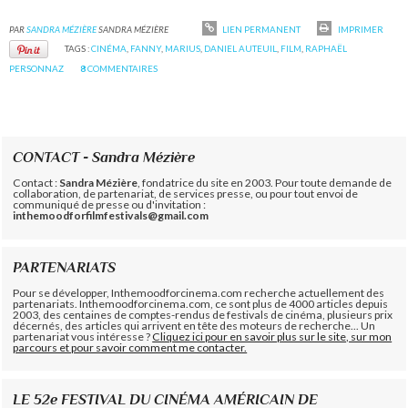
PAR
SANDRA MÉZIÈRE
SANDRA MÉZIÈRE
LIEN PERMANENT
IMPRIMER
TAGS :
CINÉMA
,
FANNY
,
MARIUS
,
DANIEL AUTEUIL
,
FILM
,
RAPHAËL
PERSONNAZ
8
COMMENTAIRES
CONTACT - Sandra Mézière
Contact :
Sandra Mézière
, fondatrice du site en 2003. Pour toute demande de
collaboration, de partenariat, de services presse, ou pour tout envoi de
communiqué de presse ou d'invitation :
inthemoodforfilmfestivals@gmail.com
PARTENARIATS
Pour se développer, Inthemoodforcinema.com recherche actuellement des
partenariats. Inthemoodforcinema.com, ce sont plus de 4000 articles depuis
2003, des centaines de comptes-rendus de festivals de cinéma, plusieurs prix
décernés, des articles qui arrivent en tête des moteurs de recherche... Un
partenariat vous intéresse ?
Cliquez ici pour en savoir plus sur le site, sur mon
parcours et pour savoir comment me contacter.
LE 52e FESTIVAL DU CINÉMA AMÉRICAIN DE