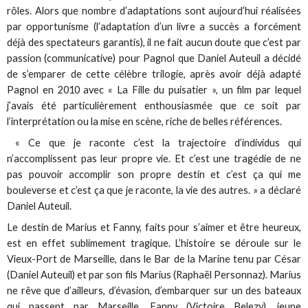
rôles. Alors que nombre d’adaptations sont aujourd’hui réalisées
par opportunisme (l’adaptation d’un livre a succès a forcément
déjà des spectateurs garantis), il ne fait aucun doute que c’est par
passion (communicative) pour Pagnol que Daniel Auteuil a décidé
de s’emparer de cette célèbre trilogie, après avoir déjà adapté
Pagnol en 2010 avec « La Fille du puisatier », un film par lequel
j’avais été particulièrement enthousiasmée que ce soit par
l’interprétation ou la mise en scène, riche de belles références.
« Ce que je raconte c’est la trajectoire d’individus qui
n’accomplissent pas leur propre vie. Et c’est une tragédie de ne
pas pouvoir accomplir son propre destin et c’est ça qui me
bouleverse et c’est ça que je raconte, la vie des autres. » a déclaré
Daniel Auteuil.
Le destin de Marius et Fanny, faits pour s’aimer et être heureux,
est en effet sublimement tragique. L’histoire se déroule sur le
Vieux-Port de Marseille, dans le Bar de la Marine tenu par César
(Daniel Auteuil) et par son fils Marius (Raphaël Personnaz). Marius
ne rêve que d’ailleurs, d’évasion, d’embarquer sur un des bateaux
qui passent par Marseille. Fanny (Victoire Belezy), jeune