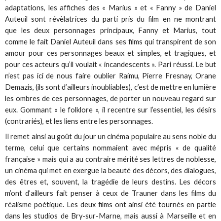
adaptations, les affiches des « Marius » et « Fanny » de Daniel
Auteuil sont révèlatrices du parti pris du film en ne montrant
que les deux personnages principaux, Fanny et Marius, tout
comme le fait Daniel Auteuil dans ses films qui transpirent de son
amour pour ces personnages beaux et simples, et tragiques, et
pour ces acteurs qu’il voulait « incandescents ». Pari réussi. Le but
n’est pas ici de nous faire oublier Raimu, Pierre Fresnay, Orane
Demazis, (ils sont d’ailleurs inoubliables), c’est de mettre en lumière
les ombres de ces personnages, de porter un nouveau regard sur
eux. Gommant « le folklore », il recentre sur l’essentiel, les désirs
(contrariés), et les liens entre les personnages.
Il remet ainsi au goût du jour un cinéma populaire au sens noble du
terme, celui que certains nommaient avec mépris « de qualité
française » mais qui a au contraire mérité ses lettres de noblesse,
un cinéma qui met en exergue la beauté des décors, des dialogues,
des êtres et, souvent, la tragédie de leurs destins. Les décors
m’ont d’ailleurs fait penser à ceux de Trauner dans les films du
réalisme poétique. Les deux films ont ainsi été tournés en partie
dans les studios de Bry-sur-Marne, mais aussi à Marseille et en