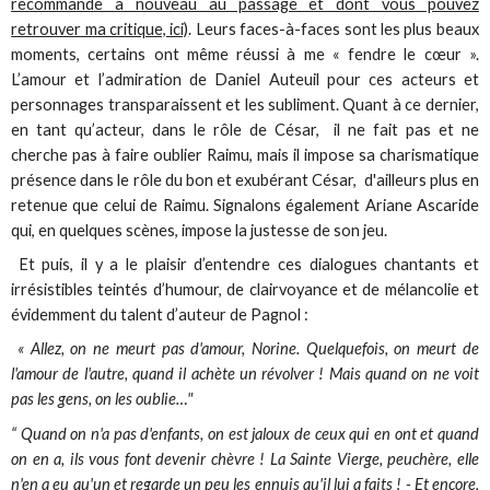
recommande à nouveau au passage et dont vous pouvez
retrouver ma critique, ici)
. Leurs faces-à-faces sont les plus beaux
moments, certains ont même réussi à me « fendre le cœur ».
L’amour et l’admiration de Daniel Auteuil pour ces acteurs et
personnages transparaissent et les subliment. Quant à ce dernier,
en tant qu’acteur, dans le rôle de César, il ne fait pas et ne
cherche pas à faire oublier Raimu, mais il impose sa charismatique
présence dans le rôle du bon et exubérant César, d'ailleurs plus en
retenue que celui de Raimu. Signalons également Ariane Ascaride
qui, en quelques scènes, impose la justesse de son jeu.
Et puis, il y a le plaisir d’entendre ces dialogues chantants et
irrésistibles teintés d’humour, de clairvoyance et de mélancolie et
évidemment du talent d’auteur de Pagnol :
« Allez, on ne meurt pas d'amour, Norine. Quelquefois, on meurt de
l'amour de l'autre, quand il achète un révolver ! Mais quand on ne voit
pas les gens, on les oublie…"
“ Quand on n'a pas d'enfants, on est jaloux de ceux qui en ont et quand
on en a, ils vous font devenir chèvre ! La Sainte Vierge, peuchère, elle
n'en a eu qu'un et regarde un peu les ennuis qu'il lui a faits ! - Et encore,