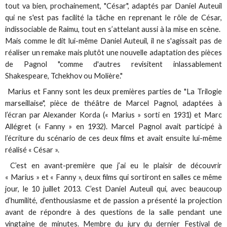
tout va bien, prochainement, "César", adaptés par Daniel Auteuil
qui ne s'est pas facilité la tâche en reprenant le rôle de César,
indissociable de Raimu, tout en s’attelant aussi à la mise en scène.
Mais comme le dit lui-même Daniel Auteuil, il ne s'agissait pas de
réaliser un remake mais plutôt une nouvelle adaptation des pièces
de Pagnol "comme d'autres revisitent inlassablement
Shakespeare, Tchekhov ou Molière."
Marius et Fanny sont les deux premières parties de "La Trilogie
marseillaise", pièce de théâtre de Marcel Pagnol, adaptées à
l’écran par Alexander Korda (« Marius » sorti en 1931) et Marc
Allégret (« Fanny » en 1932). Marcel Pagnol avait participé à
l’écriture du scénario de ces deux films et avait ensuite lui-même
réalisé « César ».
C’est en avant-première que j’ai eu le plaisir de découvrir
« Marius » et « Fanny », deux films qui sortiront en salles ce même
jour, le 10 juillet 2013. C’est Daniel Auteuil qui, avec beaucoup
d’humilité, d’enthousiasme et de passion a présenté la projection
avant de répondre à des questions de la salle pendant une
vingtaine de minutes. Membre du jury du dernier
Festival de