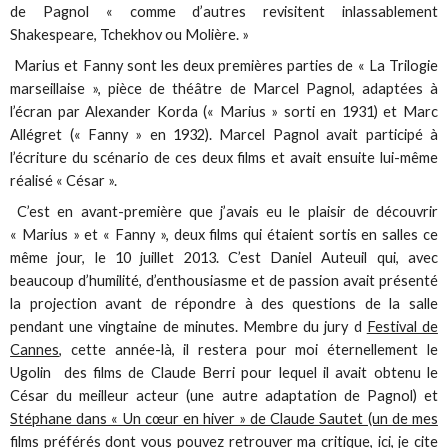
de Pagnol « comme d’autres revisitent inlassablement
Shakespeare, Tchekhov ou Molière. »
Marius et Fanny sont les deux premières parties de « La Trilogie
marseillaise », pièce de théâtre de Marcel Pagnol, adaptées à
l’écran par Alexander Korda (« Marius » sorti en 1931) et Marc
Allégret (« Fanny » en 1932). Marcel Pagnol avait participé à
l’écriture du scénario de ces deux films et avait ensuite lui-même
réalisé « César ».
C’est en avant-première que j’avais eu le plaisir de découvrir
« Marius » et « Fanny », deux films qui étaient sortis en salles ce
même jour, le 10 juillet 2013. C’est Daniel Auteuil qui, avec
beaucoup d’humilité, d’enthousiasme et de passion avait présenté
la projection avant de répondre à des questions de la salle
pendant une vingtaine de minutes. Membre du jury d
Festival de
Cannes
, cette année-là, il restera pour moi éternellement le
Ugolin des films de Claude Berri pour lequel il avait obtenu le
César du meilleur acteur (une autre adaptation de Pagnol) et
Stéphane dans « Un cœur en hiver » de Claude Sautet (un de mes
films préférés dont vous pouvez retrouver ma critique, ici,
je cite