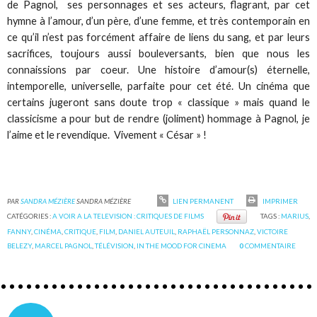
de Pagnol, ses personnages et ses acteurs, flagrant, par cet
hymne à l’amour, d’un père, d’une femme, et très contemporain en
ce qu’il n’est pas forcément affaire de liens du sang, et par leurs
sacrifices, toujours aussi bouleversants, bien que nous les
connaissions par coeur. Une histoire d’amour(s) éternelle,
intemporelle, universelle, parfaite pour cet été. Un cinéma que
certains jugeront sans doute trop « classique » mais quand le
classicisme a pour but de rendre (joliment) hommage à Pagnol, je
l’aime et le revendique. Vivement « César » !
PAR
SANDRA MÉZIÈRE
SANDRA MÉZIÈRE
LIEN PERMANENT
IMPRIMER
CATÉGORIES :
A VOIR A LA TELEVISION : CRITIQUES DE FILMS
TAGS :
MARIUS
,
FANNY
,
CINÉMA
,
CRITIQUE
,
FILM
,
DANIEL AUTEUIL
,
RAPHAËL PERSONNAZ
,
VICTOIRE
BELEZY
,
MARCEL PAGNOL
,
TÉLÉVISION
,
IN THE MOOD FOR CINEMA
0
COMMENTAIRE