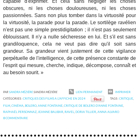
capable d'exprimer. Et cela sans négliger les choses
obscures, ni les choses douloureuses, ni les choses
passionnées. Sans non plus tomber dans la virtuosité pour
la virtuosité, la parade pour la parade. Le sortilège ravélien
n'est pas une simple prestidigitation ; il n'est pas seulement
éblouissant. Il n'y a nulle sécheresse en lui. Et s'il est sans
grandiloquence, cela ne veut pas dire qu'il soit sans
grandeur. Sa grandeur vient justement de cette vigilance
perpétuelle de l'intelligence, de cette présence constante de
l'esprit qui mesure, cherche, indique, décompose, connaît et
au besoin sourit. »
PAR
SANDRA MÉZIÈRE
SANDRA MÉZIÈRE
LIEN PERMANENT
IMPRIMER
CATÉGORIES :
CRITIQUES DES FILMS A L'AFFICHE EN 2024
TAGS :
CRITIQUE
,
FILM
,
CINÉMA
,
BOLERO
,
ANNE FONTAINE
,
CRITIQUE DE BOLERO D'ANNE FONTAINE
,
RAPHAËL PERSONNAZ
,
JEANNE BALIBAR
,
RAVEL
,
DORIA TILLIER
,
ANNA ALVARO
0
COMMENTAIRE