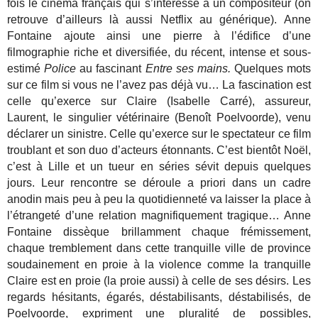
fois le cinéma français qui s’intéresse à un compositeur (on
retrouve d’ailleurs là aussi Netflix au générique). Anne
Fontaine ajoute ainsi une pierre à l’édifice d’une
filmographie riche et diversifiée, du récent, intense et sous-
estimé
Police
au fascinant
Entre ses mains.
Quelques mots
sur ce film si vous ne l’avez pas déjà vu… La fascination est
celle qu’exerce sur Claire (Isabelle Carré), assureur,
Laurent, le singulier vétérinaire (Benoît Poelvoorde), venu
déclarer un sinistre. Celle qu’exerce sur le spectateur ce film
troublant et son duo d’acteurs étonnants. C’est bientôt Noël,
c’est à Lille et un tueur en séries sévit depuis quelques
jours. Leur rencontre se déroule a priori dans un cadre
anodin mais peu à peu la quotidienneté va laisser la place à
l’étrangeté d’une relation magnifiquement tragique… Anne
Fontaine dissèque brillamment chaque frémissement,
chaque tremblement dans cette tranquille ville de province
soudainement en proie à la violence comme la tranquille
Claire est en proie (la proie aussi) à celle de ses désirs. Les
regards hésitants, égarés, déstabilisants, déstabilisés, de
Poelvoorde, expriment une pluralité de possibles,