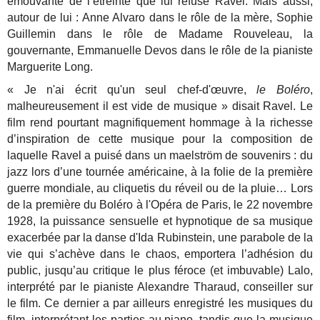
émouvante de l’étreinte que lui refuse Ravel. Mais aussi,
autour de lui : Anne Alvaro dans le rôle de la mère, Sophie
Guillemin dans le rôle de Madame Rouveleau, la
gouvernante, Emmanuelle Devos dans le rôle de la pianiste
Marguerite Long.
« Je n'ai écrit qu'un seul chef-d'œuvre,
le Boléro
,
malheureusement il est vide de musique » disait Ravel. Le
film rend pourtant magnifiquement hommage à la richesse
d’inspiration de cette musique pour la composition de
laquelle Ravel a puisé dans un maelström de souvenirs : du
jazz lors d’une tournée américaine, à la folie de la première
guerre mondiale, au cliquetis du réveil ou de la pluie… Lors
de la première du Boléro à l'Opéra de Paris, le 22 novembre
1928, la puissance sensuelle et hypnotique de sa musique
exacerbée par la danse d'Ida Rubinstein, une parabole de la
vie qui s’achève dans le chaos, emportera l’adhésion du
public, jusqu’au critique le plus féroce (et imbuvable) Lalo,
interprété par le pianiste Alexandre Tharaud, conseiller sur
le film. Ce dernier a par ailleurs enregistré les musiques du
film, interprétant les parties au piano, tandis que la musique