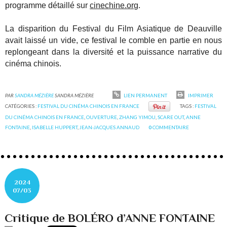
programme détaillé sur
cinechine.org
.
La disparition du Festival du Film Asiatique de Deauville
avait laissé un vide, ce festival le comble en partie en nous
replongeant dans la diversité et la puissance narrative du
cinéma chinois.
PAR
SANDRA MÉZIÈRE
SANDRA MÉZIÈRE
LIEN PERMANENT
IMPRIMER
CATÉGORIES :
FESTIVAL DU CINÉMA CHINOIS EN FRANCE
TAGS :
FESTIVAL
DU CINÉMA CHINOIS EN FRANCE
,
OUVERTURE
,
ZHANG YIMOU
,
SCARE OUT
,
ANNE
FONTAINE
,
ISABELLE HUPPERT
,
JEAN-JACQUES ANNAUD
0
COMMENTAIRE
2024
07/03
Critique de BOLÉRO d’ANNE FONTAINE