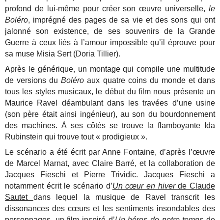
profond de lui-même pour créer son œuvre universelle,
le
Boléro
, imprégné des pages de sa vie et des sons qui ont
jalonné son existence, de ses souvenirs de la Grande
Guerre à ceux liés à l’amour impossible qu’il éprouve pour
sa muse Misia Sert (Doria Tillier).
Après le générique, un montage qui compile une multitude
de versions du
Boléro
aux quatre coins du monde et dans
tous les styles musicaux, le début du film nous présente un
Maurice Ravel déambulant dans les travées d’une usine
(son père était ainsi ingénieur), au son du bourdonnement
des machines. À ses côtés se trouve la flamboyante Ida
Rubinstein qui trouve tout « prodigieux ».
Le scénario a été écrit par Anne Fontaine, d’après l’œuvre
de Marcel Marnat, avec Claire Barré, et la collaboration de
Jacques Fieschi et Pierre Trividic. Jacques Fieschi a
notamment écrit le scénario d’
Un cœur en hiver
de Claude
Sautet
dans lequel la musique de Ravel transcrit les
dissonances des cœurs et les sentiments insondables des
personnages, un film inspiré d’
Un héros de notre temps
de