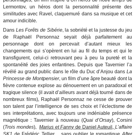
Lermontov, un héros dont la personnalité présente des
similitudes avec Ravel, claquemuré dans sa musique et cet
amour indicible.
Dans
Les Forêts de Sibérie
, la sobriété et la justesse du jeu
de Raphaël Personnaz seyait déjà parfaitement au
personnage dont on percevait d’autant mieux les
changements qui s’opèrent en lui au fil du temps et qui le
transfigurent, celui-ci retrouvant peu à peu la pureté et la
spontanéité des joies enfantines. Depuis que Tavernier l’a
révélé au grand public dans le rôle du Duc d’Anjou dans
La
Princesse de Montpensier
, un film d’une âpre beauté dont la
fièvre contenue explose au dénouement en un paradoxal et
tragique silence (il avait d’ailleurs avant déjà tourné dans de
nombreux films), Raphaël Personnaz ne cesse de prouver
son talent par l’intelligence de ses choix et l’éclectisme de
ses interprétations, avec toujours une indéniable présence
magnétique : Tavernier à nouveau (
Quai d’Orsay
), Corsini
(
Trois mondes
),
Marius et Fanny
de Daniel Auteuil,
L’affaire
SK1
de Frédéric Tellier… sans oublier le romantique
After