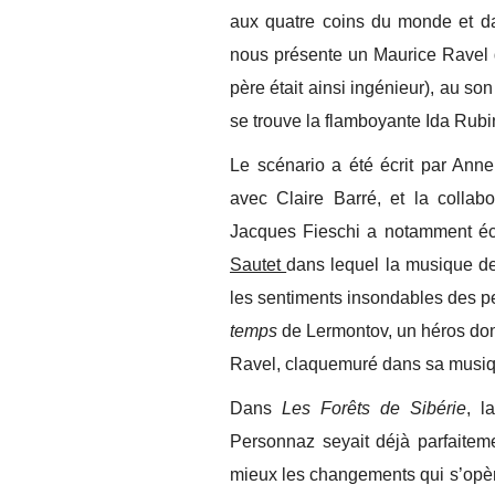
aux quatre coins du monde et da
nous présente un Maurice Ravel 
père était ainsi ingénieur), au 
se trouve la flamboyante Ida Rubin
Le scénario a été écrit par Ann
avec Claire Barré, et la collabo
Jacques Fieschi a notamment écr
Sautet
dans lequel la musique de
les sentiments insondables des pe
temps
de Lermontov, un héros dont
Ravel, claquemuré dans sa musiqu
Dans
Les Forêts de Sibérie
, l
Personnaz seyait déjà parfaitem
mieux les changements qui s’opèren