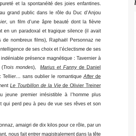
pureté et la spontanéité des joies enfantines.
 au grand public dans le rôle du Duc d’Anjou
ier
, un film d’une âpre beauté dont la fièvre
en un paradoxal et tragique silence (il avait
ns de nombreux films), Raphaël Personnaz ne
intelligence de ses choix et l’éclectisme de ses
e indéniable présence magnétique : Tavernier à
 (
Trois mondes
),
Marius et Fanny
de Daniel
 Tellier… sans oublier le romantique
After
de
ment
Le Tourbillon de la Vie
de Olivier Treiner
u jeune premier irrésistible à l’homme plus
nt qui perd peu à peu de vue ses rêves et son
naz, amaigri de dix kilos pour ce rôle, par un
nt, nous fait entrer magistralement dans la tête