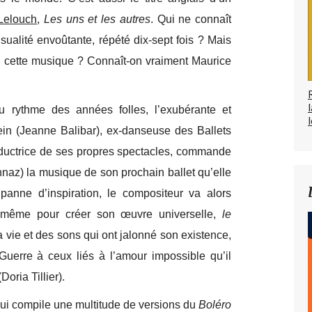
Lelouch
,
Les uns et les autres
. Qui ne connaît
ualité envoûtante, répété dix-sept fois ? Mais
e cette musique ? Connaît-on vraiment Maurice
u rythme des années folles, l’exubérante et
l
in (Jeanne Balibar), ex-danseuse des Ballets
oductrice de ses propres spectacles, commande
az) la musique de son prochain ballet qu’elle
panne d’inspiration, le compositeur va alors
-même pour créer son œuvre universelle,
le
 vie et des sons qui ont jalonné son existence,
uerre à ceux liés à l’amour impossible qu’il
oria Tillier).
ui compile une multitude de versions du
Boléro