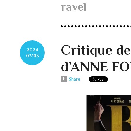
ravel
Critique 
2024
07/03
d’ANNE F
Share