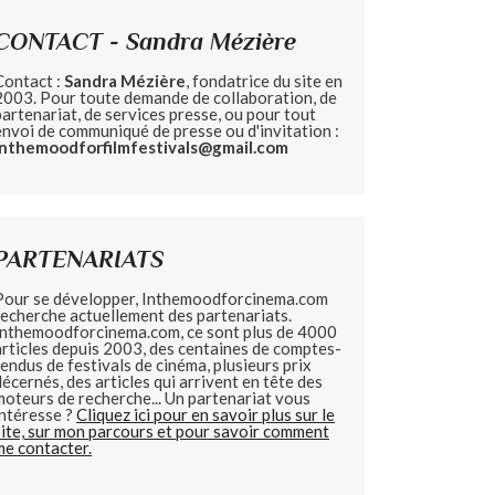
CONTACT - Sandra Mézière
Contact :
Sandra Mézière
, fondatrice du site en
2003. Pour toute demande de collaboration, de
partenariat, de services presse, ou pour tout
envoi de communiqué de presse ou d'invitation :
inthemoodforfilmfestivals@gmail.com
PARTENARIATS
Pour se développer, Inthemoodforcinema.com
recherche actuellement des partenariats.
Inthemoodforcinema.com, ce sont plus de 4000
articles depuis 2003, des centaines de comptes-
rendus de festivals de cinéma, plusieurs prix
décernés, des articles qui arrivent en tête des
moteurs de recherche... Un partenariat vous
intéresse ?
Cliquez ici pour en savoir plus sur le
site, sur mon parcours et pour savoir comment
me contacter.