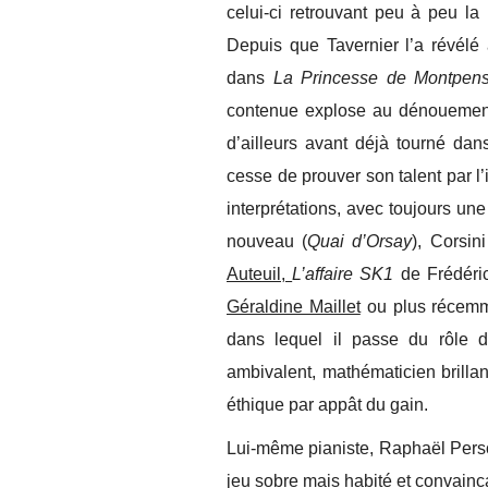
celui-ci retrouvant peu à peu la 
Depuis que Tavernier l’a révélé
dans
La Princesse de Montpens
contenue explose au dénouement 
d’ailleurs avant déjà tourné da
cesse de prouver son talent par l’
interprétations, avec toujours un
nouveau (
Quai d’Orsay
), Corsini
Auteuil,
L’affaire SK1
de Frédéric
Géraldine Maillet
ou plus récem
dans lequel il passe du rôle d
ambivalent, mathématicien brilla
éthique par appât du gain.
Lui-même pianiste, Raphaël Person
jeu sobre mais habité et convainca