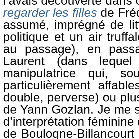
l’avais découverte dans 
regarder les filles
de Fré
assumé, imprégné de litt
politique et un air truf
au passage), en pass
Laurent (dans lequel
manipulatrice qui, s
particulièrement affabl
double, perverse) ou p
de Yann Gozlan. Je me s
d’interprétation féminine 
de Boulogne-Billancourt 2