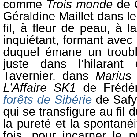
comme
Trois monde
de 
Géraldine Maillet dans le
fil, à fleur de peau, à l
inquiétant, formant avec
duquel émane un trouble
juste dans l’hilarant
Tavernier, dans
Marius
L’Affaire SK1
de Frédér
forêts de Sibérie
de Saf
qui se transfigure au fil
la pureté et la spontanéi
fois, pour incarner le 