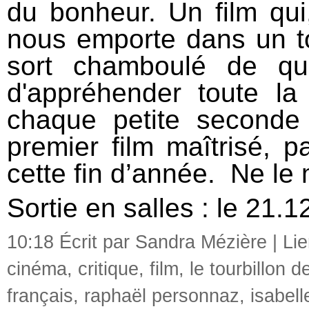
du bonheur. Un film qui
nous emporte dans un to
sort chamboulé de que
d'appréhender toute la
chaque petite second
premier film maîtrisé, pa
cette fin d’année. Ne le
Sortie en salles : le 21.
10:18 Écrit par Sandra Mézière |
Li
cinéma
,
critique
,
film
,
le tourbillon d
français
,
raphaël personnaz
,
isabell