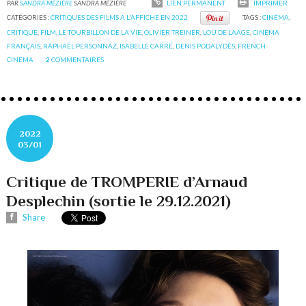
PAR
SANDRA MÉZIÈRE
SANDRA MÉZIÈRE
LIEN PERMANENT
IMPRIMER
CATÉGORIES :
CRITIQUES DES FILMS A L'AFFICHE EN 2022
TAGS :
CINÉMA
,
CRITIQUE
,
FILM
,
LE TOURBILLON DE LA VIE
,
OLIVIER TREINER
,
LOU DE LAÄGE
,
CINÉMA
FRANÇAIS
,
RAPHAËL PERSONNAZ
,
ISABELLE CARRÉ
,
DENIS PODALYDÈS
,
FRENCH
CINEMA
2
COMMENTAIRES
2022
03/01
Critique de TROMPERIE d’Arnaud
Desplechin (sortie le 29.12.2021)
Share