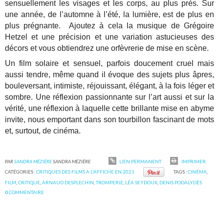
sensuellement les visages et les corps, au plus près. Sur
une année, de l’automne à l’été, la lumière, est de plus en
plus prégnante. Ajoutez à cela la musique de Grégoire
Hetzel et une précision et une variation astucieuses des
décors et vous obtiendrez une orfèvrerie de mise en scène.
Un film solaire et sensuel, parfois doucement cruel mais
aussi tendre, même quand il évoque des sujets plus âpres,
bouleversant, intimiste, réjouissant, élégant, à la fois léger et
sombre. Une réflexion passionnante sur l’art aussi et sur la
vérité, une réflexion à laquelle cette brillante mise en abyme
invite, nous emportant dans son tourbillon fascinant de mots
et, surtout, de cinéma.
PAR
SANDRA MÉZIÈRE
SANDRA MÉZIÈRE
LIEN PERMANENT
IMPRIMER
CATÉGORIES :
CRITIQUES DES FILMS A L'AFFICHE EN 2021
TAGS :
CINÉMA
,
FILM
,
CRITIQUE
,
ARNAUD DESPLECHIN
,
TROMPERIE
,
LÉA SEYDOUX
,
DENIS PODALYDÈS
0
COMMENTAIRE