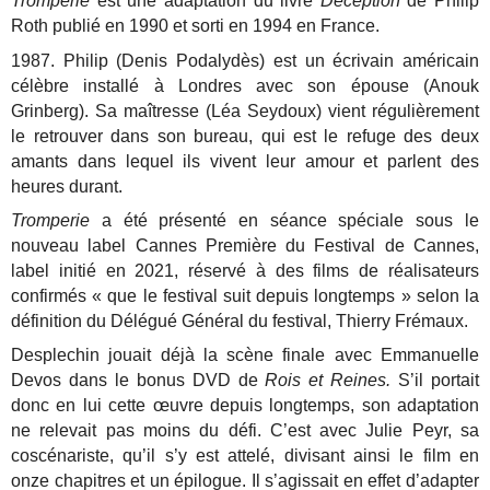
Tromperie
est une adaptation du livre
Deception
de Philip
Roth publié en 1990 et sorti en 1994 en France.
1987. Philip (Denis Podalydès) est un écrivain américain
célèbre installé à Londres avec son épouse (Anouk
Grinberg). Sa maîtresse (Léa Seydoux) vient régulièrement
le retrouver dans son bureau, qui est le refuge des deux
amants dans lequel ils vivent leur amour et parlent des
heures durant.
Tromperie
a été présenté en séance spéciale sous le
nouveau label Cannes Première du Festival de Cannes,
label initié en 2021, réservé à des films de réalisateurs
confirmés « que le festival suit depuis longtemps » selon la
définition du Délégué Général du festival, Thierry Frémaux.
Desplechin jouait déjà la scène finale avec Emmanuelle
Devos dans le bonus DVD de
Rois et Reines.
S’il portait
donc en lui cette œuvre depuis longtemps, son adaptation
ne relevait pas moins du défi. C’est avec Julie Peyr, sa
coscénariste, qu’il s’y est attelé, divisant ainsi le film en
onze chapitres et un épilogue. Il s’agissait en effet d’adapter