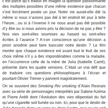
c’est parce qu’il traduit en images la question passionnante
des multiples possibles d’une même existence que chacun
s’est forcément posée un jour. Notre vie aurait-elle été la
même si nous n’avions pas été à tel endroit tel jour à telle
l’heure…ou si à l’inverse il ne nous avait pas été possible
d’y être ou si nous avions pris la décision de ne pas y être ?
Nos vies sont-elles soumises au hasard ou sont-elles
écrites à l’avance ? A-t-on conscience qu’une décision a
priori anodine peut faire basculer notre destin ? Le film
montre que chaque existence est avant tout le fruit de ses
choix même s’il y a des impondérables comme la maladie,
en l’occurrence celle de la mère de Julia (Isabelle Carré),
présente dans les quatre versions. C’était un vrai défi que
de traduire ces questions philosophiques à l’écran et
pourtant Olivier Treiner y parvient magistralement.
On se souvient des
Smoking /No smoking
d’Alain Resnais
avec sa série de personnages interprétés par Sabine Azéma
et Pierre Arditi dont l’évolution des vies dépendait du fait
qu’une cigarette soit fumée ou non. Ici, pour que le destin de