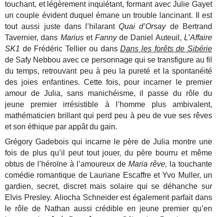
touchant, et légèrement inquiétant, formant avec Julie Gayet
un couple évident duquel émane un trouble lancinant. Il est
tout aussi juste dans l’hilarant
Quai d’Orsay
de Bertrand
Tavernier, dans
Marius
et
Fanny
de Daniel Auteuil,
L’Affaire
SK1
de Frédéric Tellier ou dans
Dans les forêts de Sibérie
de Safy Nebbou avec ce personnage qui se transfigure au fil
du temps, retrouvant peu à peu la pureté et la spontanéité
des joies enfantines. Cette fois, pour incarner le premier
amour de Julia, sans manichéisme, il passe du rôle du
jeune premier irrésistible à l’homme plus ambivalent,
mathématicien brillant qui perd peu à peu de vue ses rêves
et son éthique par appât du gain.
Grégory Gadebois qui incarne le père de Julia montre une
fois de plus qu’il peut tout jouer, du père bourru et même
obtus de l’héroïne à l’amoureux de
Maria rêve,
la touchante
comédie romantique de Lauriane Escaffre et Yvo Muller, un
gardien, secret, discret mais solaire qui se déhanche sur
Elvis Presley.
Aliocha Schneider est également parfait dans
le rôle de Nathan aussi crédible en jeune premier qu’en