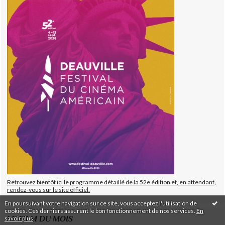
Retrouvez bientôt ici le programme détaillé de la 52e édition et, en attendant,
rendez-vous sur le site officiel.
En poursuivant votre navigation sur ce site, vous acceptez l'utilisation de
cookies. Ces derniers assurent le bon fonctionnement de nos services.
En
LE FILM DU MOIS
savoir plus
.