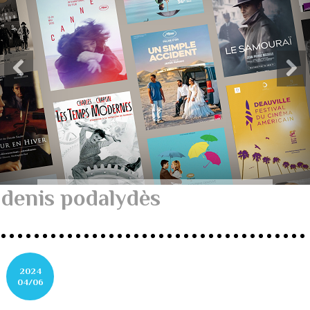
denis podalydès
2024
04/06