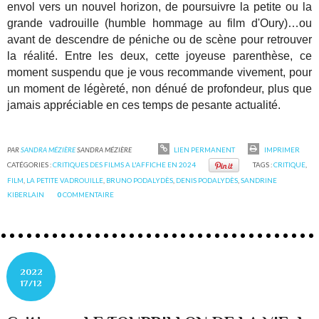
envol vers un nouvel horizon, de poursuivre la petite ou la
grande vadrouille (humble hommage au film d'Oury)…ou
avant de descendre de péniche ou de scène pour retrouver
la réalité. Entre les deux, cette joyeuse parenthèse, ce
moment suspendu que je vous recommande vivement, pour
un moment de légèreté, non dénué de profondeur, plus que
jamais appréciable en ces temps de pesante actualité.
PAR
SANDRA MÉZIÈRE
SANDRA MÉZIÈRE
LIEN PERMANENT
IMPRIMER
CATÉGORIES :
CRITIQUES DES FILMS A L'AFFICHE EN 2024
TAGS :
CRITIQUE
,
FILM
,
LA PETITE VADROUILLE
,
BRUNO PODALYDÈS
,
DENIS PODALYDÈS
,
SANDRINE
KIBERLAIN
0
COMMENTAIRE
2022
17/12