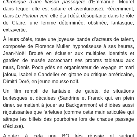
Chronique d’une liaison passagère
d'Emmanuel Mouret
dans lequel elle est solaire et aventureuse). Récemment,
dans
Le Parfum vert
, elle était déjà désopilante dans le rôle
de Claire, une femme déterminée, obstinée, fantasque,
extravertie.
À leurs côtés, toute une joyeuse bande d’acteurs de talent,
composée de Florence Muller, hypnotiseuse à ses heures,
Jean-Noël Brouté en éclusier aux multiples identités et
gardien de musée accrochant ses propres tableaux aux
murs, Denis Podalydès en organisateur de voyage et mari
jaloux, Isabelle Candelier en gitane ou critique américaine,
Dimitri Doré, en jeune mousse naïf.
Un film rempli de fantaisie, de gaieté, de situations
burlesques et décalées (Sandrine et Franck qui, en plein
dîner, se mettent à jouer au Backgammon) et d’idées aussi
réjouissantes que farfelues (comme cette main articulée qui
attrape les billets des pourboires lors de chaque passage
d’écluse).
Ajoutez à cela une BO très réussie et surtout