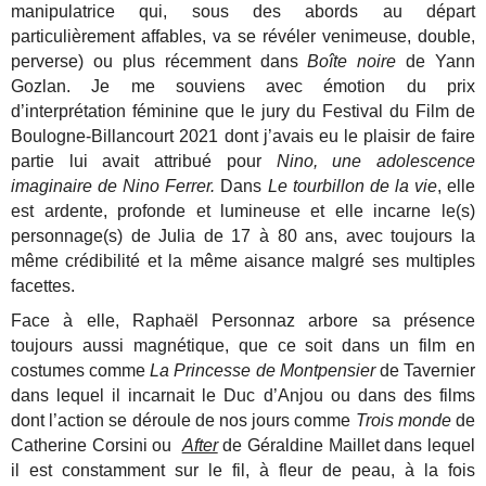
manipulatrice qui, sous des abords au départ
particulièrement affables, va se révéler venimeuse, double,
perverse) ou plus récemment dans
Boîte noire
de Yann
Gozlan. Je me souviens avec émotion du prix
d’interprétation féminine que le jury du Festival du Film de
Boulogne-Billancourt 2021 dont j’avais eu le plaisir de faire
partie lui avait attribué pour
Nino, une adolescence
imaginaire de Nino Ferrer.
Dans
Le tourbillon de la vie
, elle
est ardente, profonde et lumineuse et elle incarne le(s)
personnage(s) de Julia de 17 à 80 ans, avec toujours la
même crédibilité et la même aisance malgré ses multiples
facettes.
Face à elle, Raphaël Personnaz arbore sa présence
toujours aussi magnétique, que ce soit dans un film en
costumes comme
La Princesse de Montpensier
de Tavernier
dans lequel il incarnait le Duc d’Anjou ou dans des films
dont l’action se déroule de nos jours comme
Trois monde
de
Catherine Corsini ou
After
de Géraldine Maillet dans lequel
il est constamment sur le fil, à fleur de peau, à la fois