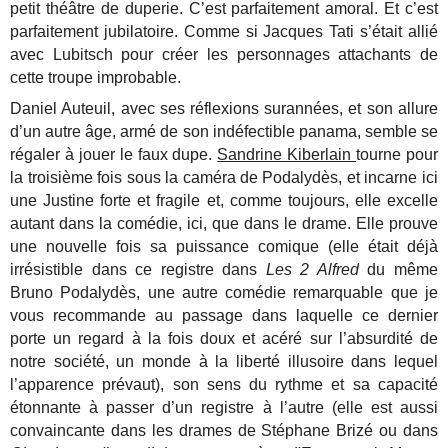
petit théâtre de duperie. C’est parfaitement amoral. Et c’est
parfaitement jubilatoire. Comme si Jacques Tati s’était allié
avec Lubitsch pour créer les personnages attachants de
cette troupe improbable.
Daniel Auteuil, avec ses réflexions surannées, et son allure
d’un autre âge, armé de son indéfectible panama, semble se
régaler à jouer le faux dupe.
Sandrine Kiberlain
tourne pour
la troisième fois sous la caméra de Podalydès, et incarne ici
une Justine forte et fragile et, comme toujours, elle excelle
autant dans la comédie, ici, que dans le drame. Elle prouve
une nouvelle fois sa puissance comique (elle était déjà
irrésistible dans ce registre dans
Les 2 Alfred
du même
Bruno Podalydès, une autre comédie remarquable que je
vous recommande au passage dans laquelle ce dernier
porte un regard à la fois doux et acéré sur l’absurdité de
notre société, un monde à la liberté illusoire dans lequel
l’apparence prévaut), son sens du rythme et sa capacité
étonnante à passer d’un registre à l’autre (elle est aussi
convaincante dans les drames de Stéphane Brizé ou dans