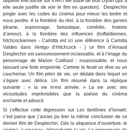
laquelle elle danse sur
It Ain't Me Babe
de Bob Dylan (qui à
elle seule justifie de voir le film en question). Desplechin
jongle avec les codes du cinéma pour mieux les tordre et
nous perdre. A la frontière du réel, à la frontière des genres
(drame, espionnage, fantastique, comédie, histoire
d’amour), à la frontière des influences (truffaldiennes,
hitchcockiennes - Carlotta est ici une référence à Carlotta
Valdes dans
Vertigo
d’Hitchcock - ) ce film d’Arnaud
Desplechin est savoureusement inclassable, et à l’image du
personnage de Marion Cotillard : insaisissable, et nous
laissant une forte empreinte. Comme le ferait un rêve ou un
cauchemar. Un film plein de vie, un dédale dans lequel on
s’égare avec délice. Un film résumé dans la réplique
suivante : « la vie m'est arrivée. » La vie avec ses
vicissitudes imprévisibles que la poésie du cinéma
enchante et adoucit.
Si j’effectue cette digression sur
Les fantômes d’Ismaël
,
c’est parce que j’aurais pu tirer la même conclusion de ce
dernier film de Desplechin. Dès la séquence d’ouverture, le
cinéma, à nouveau, (ré)enchante la vie. Le personnage de