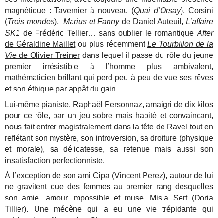
magnétique : Tavernier à nouveau (
Quai d’Orsay
), Corsini
(
Trois mondes
),
Marius et Fanny
de Daniel Auteuil,
L’affaire
SK1
de Frédéric Tellier… sans oublier le romantique
After
de Géraldine Maillet
ou plus récemment
Le Tourbillon de la
Vie
de Olivier Treiner
dans lequel il passe du rôle du jeune
premier irrésistible à l’homme plus ambivalent,
mathématicien brillant qui perd peu à peu de vue ses rêves
et son éthique par appât du gain.
Lui-même pianiste, Raphaël Personnaz, amaigri de dix kilos
pour ce rôle, par un jeu sobre mais habité et convaincant,
nous fait entrer magistralement dans la tête de Ravel tout en
reflétant son mystère, son introversion, sa droiture (physique
et morale), sa délicatesse, sa retenue mais aussi son
insatisfaction perfectionniste.
À l’exception de son ami Cipa (Vincent Perez), autour de lui
ne gravitent que des femmes au premier rang desquelles
son amie, amour impossible et muse, Misia Sert (Doria
Tillier). Une mécène qui a eu une vie trépidante qui