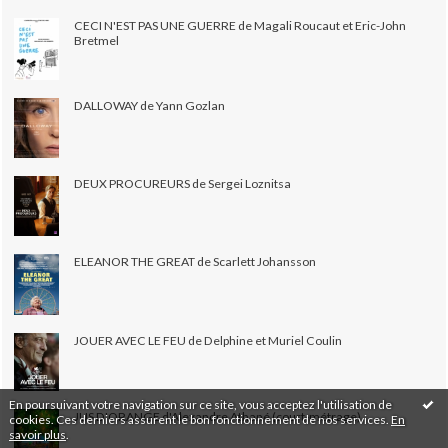
CECI N'EST PAS UNE GUERRE de Magali Roucaut et Eric-John
Bretmel
DALLOWAY de Yann Gozlan
DEUX PROCUREURS de Sergei Loznitsa
ELEANOR THE GREAT de Scarlett Johansson
JOUER AVEC LE FEU de Delphine et Muriel Coulin
En poursuivant votre navigation sur ce site, vous acceptez l'utilisation de
JUS D'ORANGE d'Alexandre Athané (court-métrage)
cookies. Ces derniers assurent le bon fonctionnement de nos services.
En
savoir plus
.