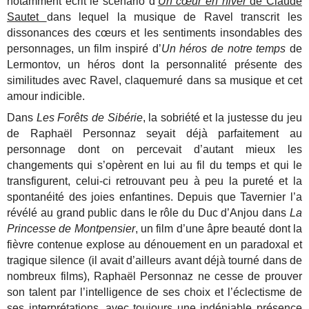
notamment écrit le scénario d’
Un cœur en hiver
de Claude
Sautet
dans lequel la musique de Ravel transcrit les
dissonances des cœurs et les sentiments insondables des
personnages, un film inspiré d’
Un héros de notre temps
de
Lermontov, un héros dont la personnalité présente des
similitudes avec Ravel, claquemuré dans sa musique et cet
amour indicible.
Dans
Les Forêts de Sibérie
, la sobriété et la justesse du jeu
de Raphaël Personnaz seyait déjà parfaitement au
personnage dont on percevait d’autant mieux les
changements qui s’opèrent en lui au fil du temps et qui le
transfigurent, celui-ci retrouvant peu à peu la pureté et la
spontanéité des joies enfantines. Depuis que Tavernier l’a
révélé au grand public dans le rôle du Duc d’Anjou dans
La
Princesse de Montpensier
, un film d’une âpre beauté dont la
fièvre contenue explose au dénouement en un paradoxal et
tragique silence (il avait d’ailleurs avant déjà tourné dans de
nombreux films), Raphaël Personnaz ne cesse de prouver
son talent par l’intelligence de ses choix et l’éclectisme de
ses interprétations, avec toujours une indéniable présence