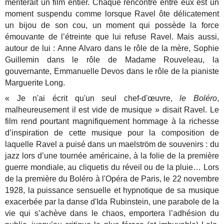
mériterait un film entier. Chaque rencontre entre eux est un
moment suspendu comme lorsque Ravel ôte délicatement
un bijou de son cou, un moment qui possède la force
émouvante de l’étreinte que lui refuse Ravel. Mais aussi,
autour de lui : Anne Alvaro dans le rôle de la mère, Sophie
Guillemin dans le rôle de Madame Rouveleau, la
gouvernante, Emmanuelle Devos dans le rôle de la pianiste
Marguerite Long.
« Je n'ai écrit qu'un seul chef-d'œuvre,
le Boléro
,
malheureusement il est vide de musique » disait Ravel. Le
film rend pourtant magnifiquement hommage à la richesse
d’inspiration de cette musique pour la composition de
laquelle Ravel a puisé dans un maelström de souvenirs : du
jazz lors d’une tournée américaine, à la folie de la première
guerre mondiale, au cliquetis du réveil ou de la pluie… Lors
de la première du Boléro à l'Opéra de Paris, le 22 novembre
1928, la puissance sensuelle et hypnotique de sa musique
exacerbée par la danse d'Ida Rubinstein, une parabole de la
vie qui s’achève dans le chaos, emportera l’adhésion du