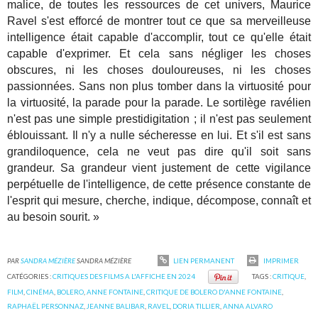
malice, de toutes les ressources de cet univers, Maurice
Ravel s'est efforcé de montrer tout ce que sa merveilleuse
intelligence était capable d'accomplir, tout ce qu'elle était
capable d'exprimer. Et cela sans négliger les choses
obscures, ni les choses douloureuses, ni les choses
passionnées. Sans non plus tomber dans la virtuosité pour
la virtuosité, la parade pour la parade. Le sortilège ravélien
n'est pas une simple prestidigitation ; il n'est pas seulement
éblouissant. Il n'y a nulle sécheresse en lui. Et s'il est sans
grandiloquence, cela ne veut pas dire qu'il soit sans
grandeur. Sa grandeur vient justement de cette vigilance
perpétuelle de l'intelligence, de cette présence constante de
l'esprit qui mesure, cherche, indique, décompose, connaît et
au besoin sourit. »
PAR
SANDRA MÉZIÈRE
SANDRA MÉZIÈRE
LIEN PERMANENT
IMPRIMER
CATÉGORIES :
CRITIQUES DES FILMS A L'AFFICHE EN 2024
TAGS :
CRITIQUE
,
FILM
,
CINÉMA
,
BOLERO
,
ANNE FONTAINE
,
CRITIQUE DE BOLERO D'ANNE FONTAINE
,
RAPHAËL PERSONNAZ
,
JEANNE BALIBAR
,
RAVEL
,
DORIA TILLIER
,
ANNA ALVARO