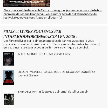
Alors que vient de débuter le Festival d'Avignon, je vous recommande le film
éponyme de Johann Dionnet qui vous immergera dans l'atmosphère du
festival. Retrouvez ma critique en cliquant ici.
FILMS et LIVRES SOUTENUS PAR
INTHEMOODFORCINEMA.COM EN 2026 :
Ces films (et livres sur le cinéma) sont ceux de l'année 2026 que je vous
recommande vivement, sans réserves. Cliquez sur le titre du film (ou du livre)
qui vous intéresse pour accéder au lien vers ma critique de celui-ci.
ADIEU MONDE CRUEL de Félix de Givry
DELON - MELVILLE, LA SOLITUDE DE DEUX SAMOURAÏS de
Laurent Galinon
EN FIDÈLE AMITIÉ (Lettres de cinéma) de Gilles Jacob