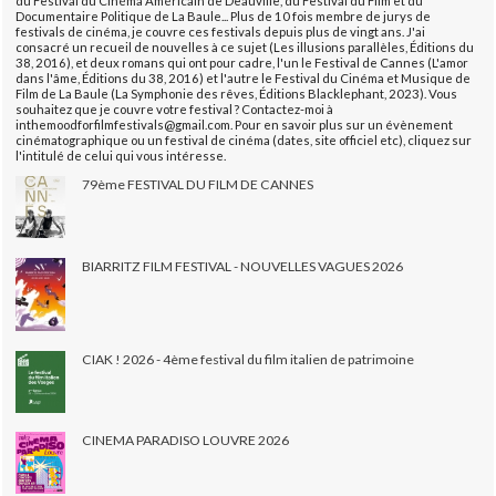
du Festival du Cinéma Américain de Deauville, du Festival du Film et du
Documentaire Politique de La Baule... Plus de 10 fois membre de jurys de
festivals de cinéma, je couvre ces festivals depuis plus de vingt ans. J'ai
consacré un recueil de nouvelles à ce sujet (Les illusions parallèles, Éditions du
38, 2016), et deux romans qui ont pour cadre, l'un le Festival de Cannes (L'amor
dans l'âme, Éditions du 38, 2016) et l'autre le Festival du Cinéma et Musique de
Film de La Baule (La Symphonie des rêves, Éditions Blacklephant, 2023). Vous
souhaitez que je couvre votre festival ? Contactez-moi à
inthemoodforfilmfestivals@gmail.com. Pour en savoir plus sur un évènement
cinématographique ou un festival de cinéma (dates, site officiel etc), cliquez sur
l'intitulé de celui qui vous intéresse.
79ème FESTIVAL DU FILM DE CANNES
BIARRITZ FILM FESTIVAL - NOUVELLES VAGUES 2026
CIAK ! 2026 - 4ème festival du film italien de patrimoine
CINEMA PARADISO LOUVRE 2026