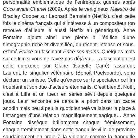
personnalité emblématique de l’entre-deux guerres après
Coco avant Chanel
(2009). Après le vertigineux
Maestro
de
Bradley Cooper sur Leonard Bernstein (Netflix), c’est cette
fois le cinéma français qui s’intéresse à un compositeur (on
retrouve d’ailleurs là aussi Netflix au générique). Anne
Fontaine ajoute ainsi une pierre à l’édifice d’une
filmographie riche et diversifiée, du récent, intense et sous-
estimé
Police
au fascinant
Entre ses mains.
Quelques mots
sur ce film si vous ne l’avez pas déjà vu… La fascination est
celle qu’exerce sur Claire (Isabelle Carré), assureur,
Laurent, le singulier vétérinaire (Benoît Poelvoorde), venu
déclarer un sinistre. Celle qu’exerce sur le spectateur ce film
troublant et son duo d’acteurs étonnants. C’est bientôt Noël,
c’est à Lille et un tueur en séries sévit depuis quelques
jours. Leur rencontre se déroule a priori dans un cadre
anodin mais peu à peu la quotidienneté va laisser la place à
l’étrangeté d’une relation magnifiquement tragique… Anne
Fontaine dissèque brillamment chaque frémissement,
chaque tremblement dans cette tranquille ville de province
soudainement en proie à la violence comme la tranquille