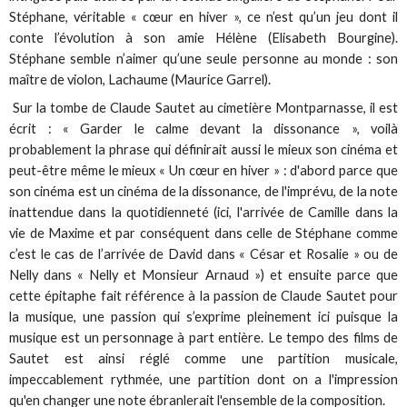
Stéphane, véritable « cœur en hiver », ce n’est qu’un jeu dont il
conte l’évolution à son amie Hélène (Elisabeth Bourgine).
Stéphane semble n’aimer qu’une seule personne au monde : son
maître de violon, Lachaume (Maurice Garrel).
Sur la tombe de Claude Sautet au cimetière Montparnasse, il est
écrit : « Garder le calme devant la dissonance », voilà
probablement la phrase qui définirait aussi le mieux son cinéma et
peut-être même le mieux « Un cœur en hiver » : d'abord parce que
son cinéma est un cinéma de la dissonance, de l'imprévu, de la note
inattendue dans la quotidienneté (ici, l'arrivée de Camille dans la
vie de Maxime et par conséquent dans celle de Stéphane comme
c’est le cas de l’arrivée de David dans « César et Rosalie » ou de
Nelly dans « Nelly et Monsieur Arnaud ») et ensuite parce que
cette épitaphe fait référence à la passion de Claude Sautet pour
la musique, une passion qui s’exprime pleinement ici puisque la
musique est un personnage à part entière. Le tempo des films de
Sautet est ainsi réglé comme une partition musicale,
impeccablement rythmée, une partition dont on a l'impression
qu'en changer une note ébranlerait l'ensemble de la composition.