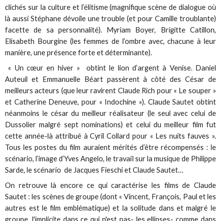
clichés sur la culture et l’élitisme (magnifique scène de dialogue où
là aussi Stéphane dévoile une trouble (et pour Camille troublante)
facette de sa personnalité). Myriam Boyer, Brigitte Catillon,
Elisabeth Bourgine (les femmes de l’ombre avec, chacune à leur
manière, une présence forte et déterminante).
« Un cœur en hiver » obtint le lion d’argent à Venise. Daniel
Auteuil et Emmanuelle Béart passèrent à côté des César de
meilleurs acteurs (que leur ravirent Claude Rich pour « Le souper »
et Catherine Deneuve, pour « Indochine »). Claude Sautet obtint
néanmoins le césar du meilleur réalisateur (le seul avec celui de
Dussolier malgré sept nominations) et celui du meilleur film fut
cette année-là attribué à Cyril Collard pour « Les nuits fauves ».
Tous les postes du film auraient mérités d’être récompensés : le
scénario, l’image d’Yves Angelo, le travail sur la musique de Philippe
Sarde, le scénario de Jacques Fieschi et Claude Sautet…
On retrouve là encore ce qui caractérise les films de Claude
Sautet : les scènes de groupe (dont « Vincent, François, Paul et les
autres est le film emblématique) et la solitude dans et malgré le
groupe, l'implicite dans ce qui n'est pas- les ellipses- comme dans