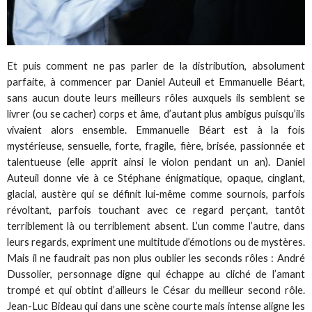
Et puis comment ne pas parler de la distribution, absolument
parfaite, à commencer par Daniel Auteuil et Emmanuelle Béart,
sans aucun doute leurs meilleurs rôles auxquels ils semblent se
livrer (ou se cacher) corps et âme, d’autant plus ambigus puisqu’ils
vivaient alors ensemble. Emmanuelle Béart est à la fois
mystérieuse, sensuelle, forte, fragile, fière, brisée, passionnée et
talentueuse (elle apprit ainsi le violon pendant un an). Daniel
Auteuil donne vie à ce Stéphane énigmatique, opaque, cinglant,
glacial, austère qui se définit lui-même comme sournois, parfois
révoltant, parfois touchant avec ce regard perçant, tantôt
terriblement là ou terriblement absent. L’un comme l’autre, dans
leurs regards, expriment une multitude d’émotions ou de mystères.
Mais il ne faudrait pas non plus oublier les seconds rôles : André
Dussolier, personnage digne qui échappe au cliché de l’amant
trompé et qui obtint d’ailleurs le César du meilleur second rôle.
Jean-Luc Bideau qui dans une scène courte mais intense aligne les