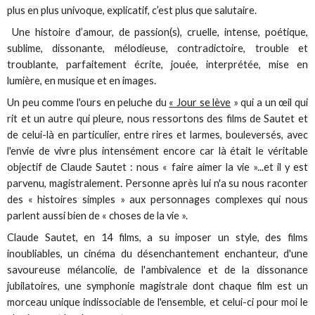
plus en plus univoque, explicatif, c’est plus que salutaire.
Une histoire d’amour, de passion(s), cruelle, intense, poétique,
sublime, dissonante, mélodieuse, contradictoire, trouble et
troublante, parfaitement écrite, jouée, interprétée, mise en
lumière, en musique et en images.
Un peu comme l'ours en peluche du
« Jour se lève
» qui a un œil qui
rit et un autre qui pleure, nous ressortons des films de Sautet et
de celui-là en particulier, entre rires et larmes, bouleversés, avec
l'envie de vivre plus intensément encore car là était le véritable
objectif de Claude Sautet : nous « faire aimer la vie »...et il y est
parvenu, magistralement. Personne après lui n'a su nous raconter
des « histoires simples » aux personnages complexes qui nous
parlent aussi bien de « choses de la vie ».
Claude Sautet, en 14 films, a su imposer un style, des films
inoubliables, un cinéma du désenchantement enchanteur, d'une
savoureuse mélancolie, de l'ambivalence et de la dissonance
jubilatoires, une symphonie magistrale dont chaque film est un
morceau unique indissociable de l'ensemble, et celui-ci pour moi le