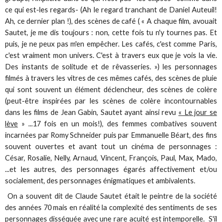
ce qui est-les regards- (Ah le regard tranchant de Daniel Auteuil!
Ah, ce dernier plan !), des scènes de café ( « A chaque film, avouait
Sautet, je me dis toujours : non, cette fois tu n'y tournes pas. Et
puis, je ne peux pas m'en empêcher. Les cafés, c'est comme Paris,
c'est vraiment mon univers. C'est à travers eux que je vois la vie.
Des instants de solitude et de rêvasseries. ») les personnages
filmés à travers les vitres de ces mêmes cafés, des scènes de pluie
qui sont souvent un élément déclencheur, des scènes de colère
(peut-être inspirées par les scènes de colère incontournables
dans les films de Jean Gabin, Sautet ayant ainsi revu
« Le jour se
lève
» ...17 fois en un mois!), des femmes combatives souvent
incarnées par Romy Schneider puis par Emmanuelle Béart, des fins
souvent ouvertes et avant tout un cinéma de personnages :
César, Rosalie, Nelly, Arnaud, Vincent, François, Paul, Max, Mado,
...et les autres, des personnages égarés affectivement et/ou
socialement, des personnages énigmatiques et ambivalents.
On a souvent dit de Claude Sautet était le peintre de la société
des années 70 mais en réalité la complexité des sentiments de ses
personnages disséquée avec une rare acuité est intemporelle. S'il