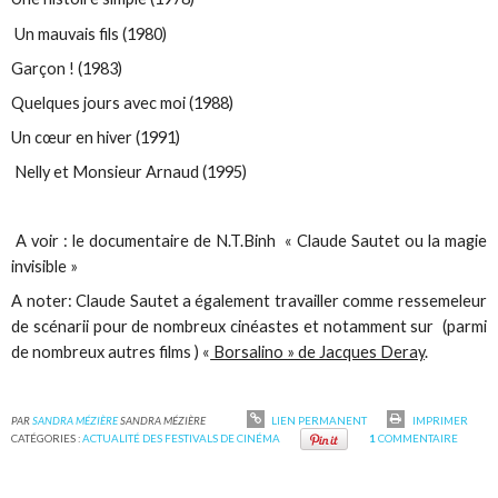
Un mauvais fils (1980)
Garçon ! (1983)
Quelques jours avec moi (1988)
Un cœur en hiver (1991)
Nelly et Monsieur Arnaud (1995)
A voir : le documentaire de N.T.Binh « Claude Sautet ou la magie
invisible »
A noter: Claude Sautet a également travailler comme ressemeleur
de scénarii pour de nombreux cinéastes et notamment sur (parmi
de nombreux autres films ) «
Borsalino » de Jacques Deray
.
PAR
SANDRA MÉZIÈRE
SANDRA MÉZIÈRE
LIEN PERMANENT
IMPRIMER
CATÉGORIES :
ACTUALITÉ DES FESTIVALS DE CINÉMA
1
COMMENTAIRE