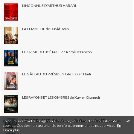
L'INCONNUE D'ARTHUR HARARI
LA FEMME DE de David Roux
LE CRIME DU 3e ÉTAGE de Rémi Bezançon
LE GÂTEAU DU PRÉSIDENT de Hasan Hadi
LES RAYONS ET LES OMBRES de Xavier Giannoli
L’ŒUVRE INVISIBLE de Vladimir Rodionov et Avril Tembouret
En poursuivant votre navigation sur ce site, vous acceptez l'utilisation de
cookies. Ces derniers assurent le bon fonctionnement de nos services.
En
savoir plus
.