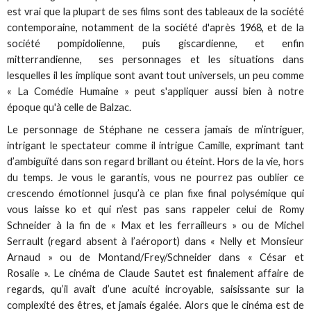
est vrai que la plupart de ses films sont des tableaux de la société
contemporaine, notamment de la société d'après 1968, et de la
société pompidolienne, puis giscardienne, et enfin
mitterrandienne, ses personnages et les situations dans
lesquelles il les implique sont avant tout universels, un peu comme
« La Comédie Humaine » peut s'appliquer aussi bien à notre
époque qu'à celle de Balzac.
Le personnage de Stéphane ne cessera jamais de m’intriguer,
intrigant le spectateur comme il intrigue Camille, exprimant tant
d’ambiguïté dans son regard brillant ou éteint. Hors de la vie, hors
du temps. Je vous le garantis, vous ne pourrez pas oublier ce
crescendo émotionnel jusqu’à ce plan fixe final polysémique qui
vous laisse ko et qui n’est pas sans rappeler celui de Romy
Schneider à la fin de « Max et les ferrailleurs » ou de Michel
Serrault (regard absent à l’aéroport) dans « Nelly et Monsieur
Arnaud » ou de Montand/Frey/Schneider dans « César et
Rosalie ». Le cinéma de Claude Sautet est finalement affaire de
regards, qu’il avait d’une acuité incroyable, saisissante sur la
complexité des êtres, et jamais égalée. Alors que le cinéma est de