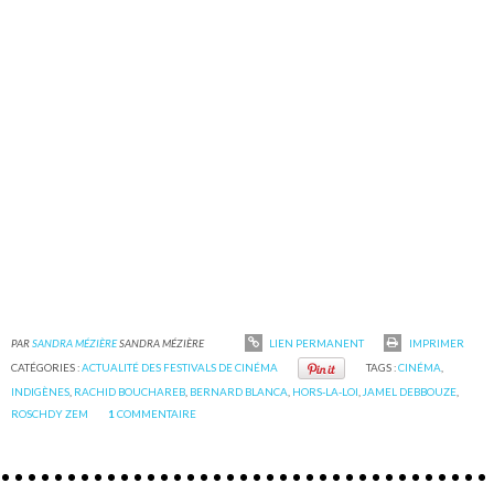
PAR
SANDRA MÉZIÈRE
SANDRA MÉZIÈRE
LIEN PERMANENT
IMPRIMER
CATÉGORIES :
ACTUALITÉ DES FESTIVALS DE CINÉMA
TAGS :
CINÉMA
,
INDIGÈNES
,
RACHID BOUCHAREB
,
BERNARD BLANCA
,
HORS-LA-LOI
,
JAMEL DEBBOUZE
,
ROSCHDY ZEM
1
COMMENTAIRE