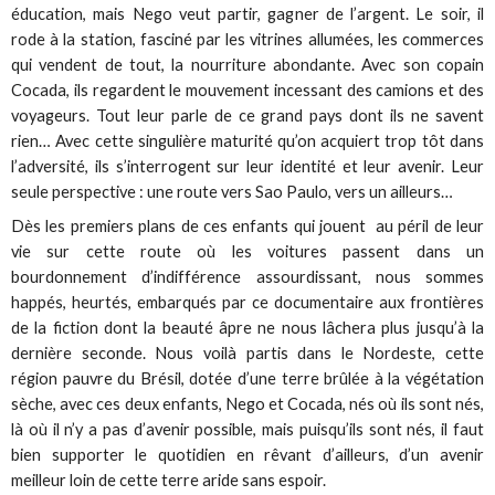
éducation, mais Nego veut partir, gagner de l’argent. Le soir, il
rode à la station, fasciné par les vitrines allumées, les commerces
qui vendent de tout, la nourriture abondante. Avec son copain
Cocada, ils regardent le mouvement incessant des camions et des
voyageurs. Tout leur parle de ce grand pays dont ils ne savent
rien… Avec cette singulière maturité qu’on acquiert trop tôt dans
l’adversité, ils s’interrogent sur leur identité et leur avenir. Leur
seule perspective : une route vers Sao Paulo, vers un ailleurs…
Dès les premiers plans de ces enfants qui jouent au péril de leur
vie sur cette route où les voitures passent dans un
bourdonnement d’indifférence assourdissant, nous sommes
happés, heurtés, embarqués par ce documentaire aux frontières
de la fiction dont la beauté âpre ne nous lâchera plus jusqu’à la
dernière seconde. Nous voilà partis dans le Nordeste, cette
région pauvre du Brésil, dotée d’une terre brûlée à la végétation
sèche, avec ces deux enfants, Nego et Cocada, nés où ils sont nés,
là où il n’y a pas d’avenir possible, mais puisqu’ils sont nés, il faut
bien supporter le quotidien en rêvant d’ailleurs, d’un avenir
meilleur loin de cette terre aride sans espoir.