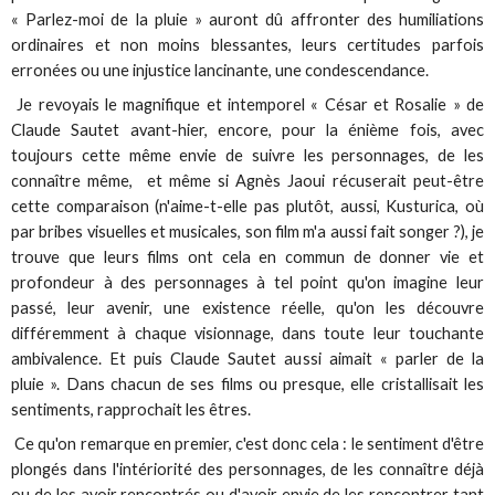
« Parlez-moi de la pluie » auront dû affronter des humiliations
ordinaires et non moins blessantes, leurs certitudes parfois
erronées ou une injustice lancinante, une condescendance.
Je revoyais le magnifique et intemporel « César et Rosalie » de
Claude Sautet avant-hier, encore, pour la énième fois, avec
toujours cette même envie de suivre les personnages, de les
connaître même, et même si Agnès Jaoui récuserait peut-être
cette comparaison (n'aime-t-elle pas plutôt, aussi, Kusturica, où
par bribes visuelles et musicales, son film m'a aussi fait songer ?), je
trouve que leurs films ont cela en commun de donner vie et
profondeur à des personnages à tel point qu'on imagine leur
passé, leur avenir, une existence réelle, qu'on les découvre
différemment à chaque visionnage, dans toute leur touchante
ambivalence. Et puis Claude Sautet aussi aimait « parler de la
pluie ». Dans chacun de ses films ou presque, elle cristallisait les
sentiments, rapprochait les êtres.
Ce qu'on remarque en premier, c'est donc cela : le sentiment d'être
plongés dans l'intériorité des personnages, de les connaître déjà
ou de les avoir rencontrés ou d'avoir envie de les rencontrer tant