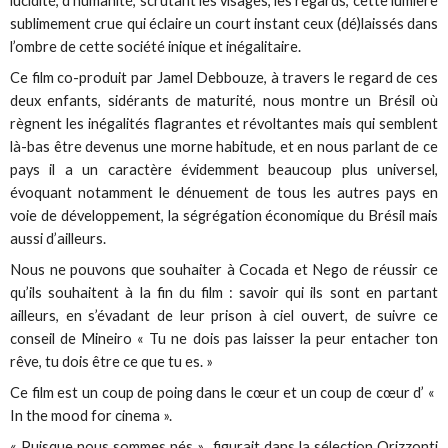
lucidité, d’humanité, scrutant les visages, les regards, cette lumière
sublimement crue qui éclaire un court instant ceux (dé)laissés dans
l’ombre de cette société inique et inégalitaire.
Ce film co-produit par Jamel Debbouze, à travers le regard de ces
deux enfants, sidérants de maturité, nous montre un Brésil où
règnent les inégalités flagrantes et révoltantes mais qui semblent
là-bas être devenus une morne habitude, et en nous parlant de ce
pays il a un caractère évidemment beaucoup plus universel,
évoquant notamment le dénuement de tous les autres pays en
voie de développement, la ségrégation économique du Brésil mais
aussi d’ailleurs.
Nous ne pouvons que souhaiter à Cocada et Nego de réussir ce
qu’ils souhaitent à la fin du film : savoir qui ils sont en partant
ailleurs, en s’évadant de leur prison à ciel ouvert, de suivre ce
conseil de Mineiro « Tu ne dois pas laisser la peur entacher ton
rêve, tu dois être ce que tu es. »
Ce film est un coup de poing dans le cœur et un coup de cœur d’ «
In the mood for cinema ».
« Puisque nous sommes nés » figurait dans la sélection Orizzonti