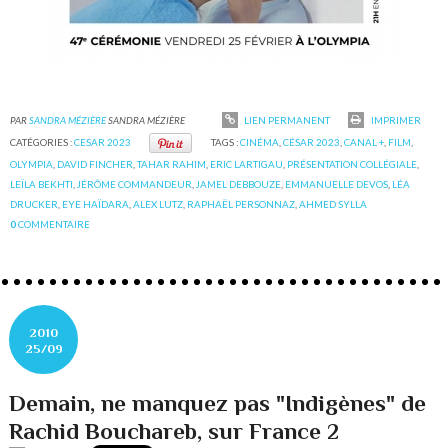
PAR
SANDRA MÉZIÈRE
SANDRA MÉZIÈRE
LIEN PERMANENT
IMPRIMER
CATÉGORIES :
CESAR 2023
TAGS :
CINÉMA
,
CÉSAR 2023
,
CANAL +
,
FILM
,
OLYMPIA
,
DAVID FINCHER
,
TAHAR RAHIM
,
ERIC LARTIGAU
,
PRÉSENTATION COLLÉGIALE
,
LEÏLA BEKHTI
,
JÉRÔME COMMANDEUR
,
JAMEL DEBBOUZE
,
EMMANUELLE DEVOS
,
LÉA
DRUCKER
,
EYE HAÏDARA
,
ALEX LUTZ
,
RAPHAËL PERSONNAZ
,
AHMED SYLLA
0
COMMENTAIRE
2010
25/09
Demain, ne manquez pas "Indigènes" de
Rachid Bouchareb, sur France 2