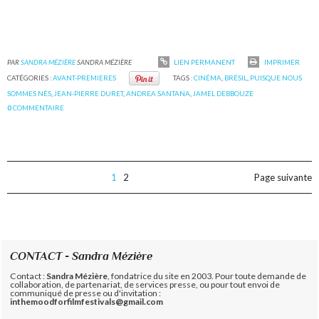
PAR
SANDRA MÉZIÈRE
SANDRA MÉZIÈRE
LIEN PERMANENT
IMPRIMER
CATÉGORIES :
AVANT-PREMIERES
TAGS :
CINÉMA
,
BRÉSIL
,
PUISQUE NOUS
SOMMES NÉS
,
JEAN-PIERRE DURET
,
ANDREA SANTANA
,
JAMEL DEBBOUZE
0
COMMENTAIRE
1
2
Page suivante
CONTACT - Sandra Mézière
Contact :
Sandra Mézière
, fondatrice du site en 2003. Pour toute demande de
collaboration, de partenariat, de services presse, ou pour tout envoi de
communiqué de presse ou d'invitation :
inthemoodforfilmfestivals@gmail.com