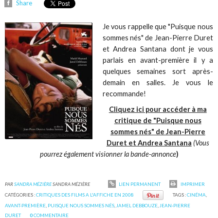
Share
Je vous rappelle que "Puisque nous
sommes nés" de Jean-Pierre Duret
et Andrea Santana dont je vous
parlais en avant-première il y a
quelques semaines sort après-
demain en salles. Je vous le
recommande!
Cliquez ici pour accéder à ma
critique de "Puisque nous
sommes nés" de Jean-Pierre
Duret et Andrea Santana
(Vous
pourrez également visionner la bande-annonce
)
PAR
SANDRA MÉZIÈRE
SANDRA MÉZIÈRE
LIEN PERMANENT
IMPRIMER
CATÉGORIES :
CRITIQUES DES FILMS A L'AFFICHE EN 2008
TAGS :
CINÉMA
,
AVANT-PREMIÈRE
,
PUISQUE NOUS SOMMES NÉS
,
JAMEL DEBBOUZE
,
JEAN-PIERRE
DURET
0
COMMENTAIRE