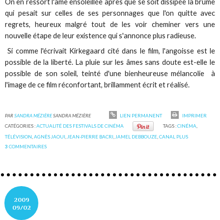
On en ressort l'âme ensoleillée après que se soit dissipée la brume
qui pesait sur celles de ses personnages que l'on quitte avec
regrets, heureux malgré tout de les voir cheminer vers une
nouvelle étape de leur existence qui s'annonce plus radieuse.
Si comme l'écrivait Kirkegaard cité dans le film, l'angoisse est le
possible de la liberté. La pluie sur les âmes sans doute est-elle le
possible de son soleil, teinté d'une bienheureuse mélancolie à
l'image de ce film réconfortant, brillamment écrit et réalisé.
PAR
SANDRA MÉZIÈRE
SANDRA MÉZIÈRE
LIEN PERMANENT
IMPRIMER
CATÉGORIES :
ACTUALITÉ DES FESTIVALS DE CINÉMA
TAGS :
CINÉMA
,
TÉLÉVISION
,
AGNÈS JAOUI
,
JEAN-PIERRE BACRI
,
JAMEL DEBBOUZE
,
CANAL PLUS
3
COMMENTAIRES
2009
09/02