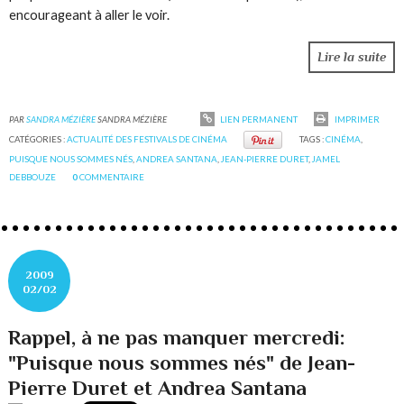
encourageant à aller le voir.
Lire la suite
PAR
SANDRA MÉZIÈRE
SANDRA MÉZIÈRE
LIEN PERMANENT
IMPRIMER
CATÉGORIES :
ACTUALITÉ DES FESTIVALS DE CINÉMA
TAGS :
CINÉMA
,
PUISQUE NOUS SOMMES NÉS
,
ANDREA SANTANA
,
JEAN-PIERRE DURET
,
JAMEL
DEBBOUZE
0
COMMENTAIRE
2009
02/02
Rappel, à ne pas manquer mercredi:
"Puisque nous sommes nés" de Jean-
Pierre Duret et Andrea Santana