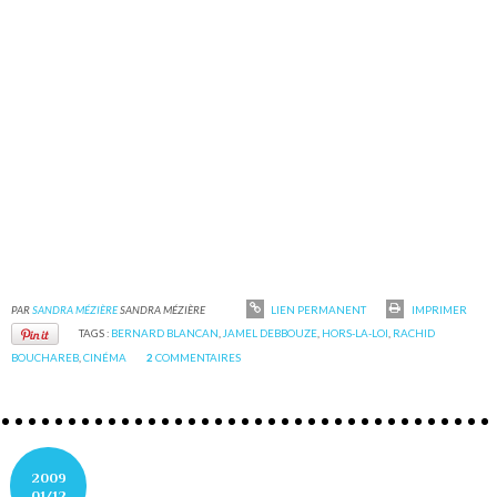
PAR
SANDRA MÉZIÈRE
SANDRA MÉZIÈRE
LIEN PERMANENT
IMPRIMER
TAGS :
BERNARD BLANCAN
,
JAMEL DEBBOUZE
,
HORS-LA-LOI
,
RACHID
BOUCHAREB
,
CINÉMA
2
COMMENTAIRES
2009
01/12