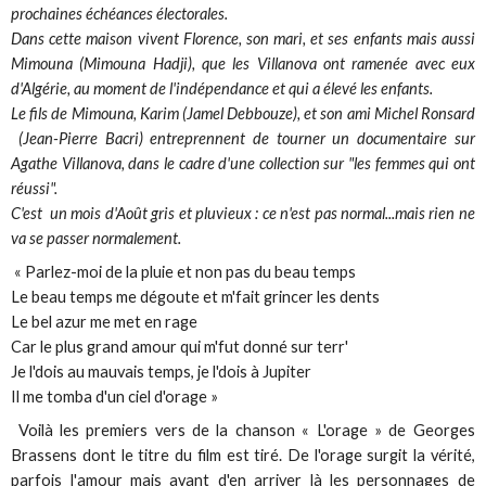
prochaines échéances électorales.
Dans cette maison vivent Florence, son mari, et ses enfants mais aussi
Mimouna (Mimouna Hadji), que les Villanova ont ramenée avec eux
d'Algérie, au moment de l'indépendance et qui a élevé les enfants.
Le fils de Mimouna, Karim (Jamel Debbouze), et son ami Michel Ronsard
(Jean-Pierre Bacri) entreprennent de tourner un documentaire sur
Agathe Villanova, dans le cadre d'une collection sur "les femmes qui ont
réussi".
C'est un mois d'Août gris et pluvieux : ce n'est pas normal...mais rien ne
va se passer normalement.
« Parlez-moi de la pluie et non pas du beau temps
Le beau temps me dégoute et m'fait grincer les dents
Le bel azur me met en rage
Car le plus grand amour qui m'fut donné sur terr'
Je l'dois au mauvais temps, je l'dois à Jupiter
Il me tomba d'un ciel d'orage »
Voilà les premiers vers de la chanson « L'orage » de Georges
Brassens dont le titre du film est tiré. De l'orage surgit la vérité,
parfois l'amour mais avant d'en arriver là les personnages de