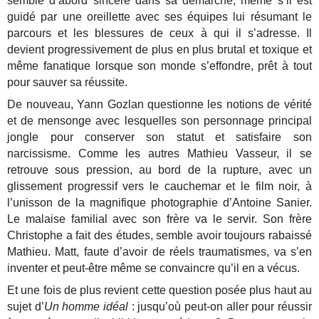
semble d’abord sincère dans sa démarche, même s’il est
guidé par une oreillette avec ses équipes lui résumant le
parcours et les blessures de ceux à qui il s’adresse. Il
devient progressivement de plus en plus brutal et toxique et
même fanatique lorsque son monde s’effondre, prêt à tout
pour sauver sa réussite.
De nouveau, Yann Gozlan questionne les notions de vérité
et de mensonge avec lesquelles son personnage principal
jongle pour conserver son statut et satisfaire son
narcissisme. Comme les autres Mathieu Vasseur, il se
retrouve sous pression, au bord de la rupture, avec un
glissement progressif vers le cauchemar et le film noir, à
l’unisson de la magnifique photographie d’Antoine Sanier.
Le malaise familial avec son frère va le servir. Son frère
Christophe a fait des études, semble avoir toujours rabaissé
Mathieu. Matt, faute d’avoir de réels traumatismes, va s’en
inventer et peut-être même se convaincre qu’il en a vécus.
Et une fois de plus revient cette question posée plus haut au
sujet d’
Un homme idéal
: jusqu’où peut-on aller pour réussir