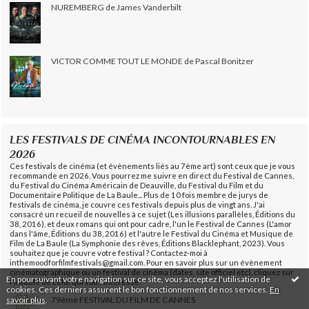
NUREMBERG de James Vanderbilt
VICTOR COMME TOUT LE MONDE de Pascal Bonitzer
LES FESTIVALS DE CINÉMA INCONTOURNABLES EN
2026
Ces festivals de cinéma (et évènements liés au 7ème art) sont ceux que je vous
recommande en 2026. Vous pourrez me suivre en direct du Festival de Cannes,
du Festival du Cinéma Américain de Deauville, du Festival du Film et du
Documentaire Politique de La Baule... Plus de 10 fois membre de jurys de
festivals de cinéma, je couvre ces festivals depuis plus de vingt ans. J'ai
consacré un recueil de nouvelles à ce sujet (Les illusions parallèles, Éditions du
38, 2016), et deux romans qui ont pour cadre, l'un le Festival de Cannes (L'amor
dans l'âme, Éditions du 38, 2016) et l'autre le Festival du Cinéma et Musique de
Film de La Baule (La Symphonie des rêves, Éditions Blacklephant, 2023). Vous
souhaitez que je couvre votre festival ? Contactez-moi à
inthemoodforfilmfestivals@gmail.com. Pour en savoir plus sur un évènement
cinématographique ou un festival de cinéma (dates, site officiel etc), cliquez sur
En poursuivant votre navigation sur ce site, vous acceptez l'utilisation de
l'intitulé de celui qui vous intéresse.
cookies. Ces derniers assurent le bon fonctionnement de nos services.
En
savoir plus
.
79ème FESTIVAL DU FILM DE CANNES