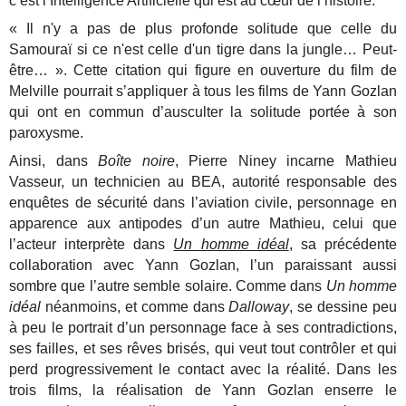
c’est l’Intelligence Artificielle qui est au cœur de l’histoire.
« Il n'y a pas de plus profonde solitude que celle du
Samouraï si ce n'est celle d'un tigre dans la jungle… Peut-
être… ». Cette citation qui figure en ouverture du film de
Melville pourrait s’appliquer à tous les films de Yann Gozlan
qui ont en commun d’ausculter la solitude portée à son
paroxysme.
Ainsi, dans
Boîte noire
, Pierre Niney incarne Mathieu
Vasseur, un technicien au BEA, autorité responsable des
enquêtes de sécurité dans l’aviation civile, personnage en
apparence aux antipodes d’un autre Mathieu, celui que
l’acteur interprète dans
Un homme idéal
, sa précédente
collaboration avec Yann Gozlan, l’un paraissant aussi
sombre que l’autre semble solaire. Comme dans
Un homme
idéal
néanmoins, et comme dans
Dalloway
, se dessine peu
à peu le portrait d’un personnage face à ses contradictions,
ses failles, et ses rêves brisés, qui veut tout contrôler et qui
perd progressivement le contact avec la réalité. Dans les
trois films, la réalisation de Yann Gozlan enserre le