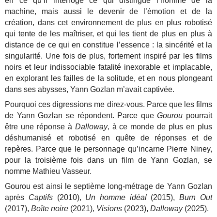
en ce qu’il interroge ce qui distingue l’homme de la
machine, mais aussi le devenir de l’émotion et de la
création, dans cet environnement de plus en plus robotisé
qui tente de les maîtriser, et qui les tient de plus en plus à
distance de ce qui en constitue l’essence : la sincérité et la
singularité. Une fois de plus, fortement inspiré par les films
noirs et leur indissociable fatalité inexorable et implacable,
en explorant les failles de la solitude, et en nous plongeant
dans ses abysses, Yann Gozlan m’avait captivée.
Pourquoi ces digressions me direz-vous. Parce que les films
de Yann Gozlan se répondent. Parce que
Gourou
pourrait
être une réponse à
Dalloway
, à ce monde de plus en plus
déshumanisé et robotisé en quête de réponses et de
repères. Parce que le personnage qu’incarne Pierre Niney,
pour la troisième fois dans un film de Yann Gozlan, se
nomme Mathieu Vasseur.
Gourou est ainsi le septième long-métrage de Yann Gozlan
après
Captifs
(2010),
Un homme idéal
(2015),
Burn Out
(2017),
Boîte noire
(2021),
Visions
(2023),
Dalloway
(2025).