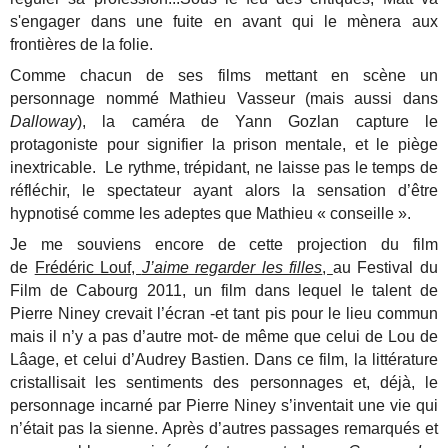
s'engager dans une fuite en avant qui le mènera aux
frontières de la folie.
Comme chacun de ses films mettant en scène un
personnage nommé Mathieu Vasseur (mais aussi dans
Dalloway
), la caméra de Yann Gozlan capture le
protagoniste pour signifier la prison mentale, et le piège
inextricable. Le rythme, trépidant, ne laisse pas le temps de
réfléchir, le spectateur ayant alors la sensation d’être
hypnotisé comme les adeptes que Mathieu « conseille ».
Je me souviens encore de cette projection du film
de
Frédéric Louf,
J’aime regarder les filles
,
au Festival du
Film de Cabourg 2011, un film dans lequel le talent de
Pierre Niney crevait l’écran -et tant pis pour le lieu commun
mais il n’y a pas d’autre mot- de même que celui de Lou de
Lâage, et celui d’Audrey Bastien. Dans ce film, la littérature
cristallisait les sentiments des personnages et, déjà, le
personnage incarné par Pierre Niney s’inventait une vie qui
n’était pas la sienne. Après d’autres passages remarqués et