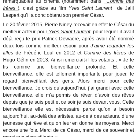
remarquables au cinéma (notamment dans
Comme des
frères
), c’est grâce au film
Yves Saint Laurent
de Jalil
Lespert qu’il a donc obtenu son premier César.
Le 20 février 2015, Pierre Niney recevait en effet le César du
meilleur acteur pour
Yves Saint Laurent
, pour lequel il avait
déjà reçu le prix Patrick Dewaere, après avoir été nommé
deux fois comme meilleur espoir pour
J’aime regarder les
filles
de Frédéric Louf
en 2012 et
Comme des frères
de
Hugo Gélin
en 2013. Ainsi remerciait-il les votants : « Je le
lis comme une bienveillance profonde. Et cette
bienveillance, elle est tellement importante pour jouer, le
regard bienveillant des gens. Alors merci pour cette
bienveillance. Je crois qu’aujourd’hui, j’ai grandi avec cette
bienveillance, elle m’a permis de rêver, d’avoir des rêves
depuis que je suis petit et ce soir je suis devant vous. Cette
bienveillance elle est nécessaire parce qu’on a besoin
aujourd’hui, au-delà des artistes, au-delà des acteurs, d’une
jeunesse qui rêve et qu’on leur en donne les moyens. Merci
encore une fois. Merci de ce César, merci de ce souvenir et