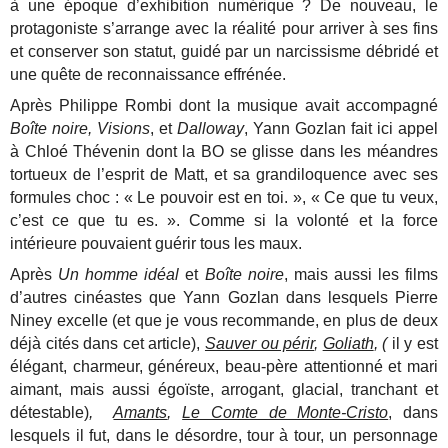
à une époque d’exhibition numérique ? De nouveau, le
protagoniste s’arrange avec la réalité pour arriver à ses fins
et conserver son statut, guidé par un narcissisme débridé et
une quête de reconnaissance effrénée.
Après Philippe Rombi dont la musique avait accompagné
Boîte noire,
Visions
, et
Dalloway
, Yann Gozlan fait ici appel
à Chloé Thévenin dont la BO se glisse dans les méandres
tortueux de l’esprit de Matt, et sa grandiloquence avec ses
formules choc : « Le pouvoir est en toi. », « Ce que tu veux,
c’est ce que tu es. ». Comme si la volonté et la force
intérieure pouvaient guérir tous les maux.
Après
Un homme idéal
et
Boîte noire
, mais aussi les films
d’autres cinéastes que Yann Gozlan dans lesquels Pierre
Niney excelle (et que je vous recommande, en plus de deux
déjà cités dans cet article),
Sauver ou périr
,
Goliath
, (
il y est
élégant, charmeur, généreux, beau-père attentionné et mari
aimant, mais aussi égoïste, arrogant, glacial, tranchant et
détestable)
,
Amants
,
Le Comte de Monte-Cristo
, dans
lesquels il fut, dans le désordre, tour à tour, un personnage