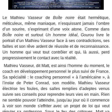
Le Mathieu Vasseur de
Boîte noire
était hermétique,
méticuleux, même maniaque, n’esquissant jamais l’ombre
d’un sourire, s’exprimant d’une voix atone. Comme dans
Boîte noire
et surtout
Un homme idéal
,
Gourou
livre le
portrait d’un Mathieu Vasseur face à ses contradictions, ses
failles et son rêve ardent de réussite et de reconnaissance.
Un homme qui veut tout contrôler et qui, là aussi, perd
progressivement le contact avec la réalité.
Mathieu Vasseur, dit Matt, est ainsi l'homme du moment, le
coach en développement personnel le plus suivi de France.
Sa spécialité : le coaching personnel « à l'américaine », à
l'instar de Peter Conrad, son modèle. Mathieu Vasseur
électrise les foules, des salles remplies d'adeptes venus
suivre ses conseils pour reprendre leurs vies en main. Rien
ne semble pouvoir l'atteindre, jusqu'au jour où il commence
à voir son monde s'effriter avec un projet de loi qui veut
réguler sa profession...Sous le feu des critiques, Matt va