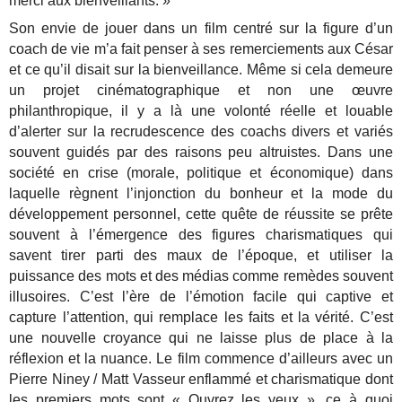
merci aux bienveillants. »
Son envie de jouer dans un film centré sur la figure d’un
coach de vie m’a fait penser à ses remerciements aux César
et ce qu’il disait sur la bienveillance. Même si cela demeure
un projet cinématographique et non une œuvre
philanthropique, il y a là une volonté réelle et louable
d’alerter sur la recrudescence des coachs divers et variés
souvent guidés par des raisons peu altruistes. Dans une
société en crise (morale, politique et économique) dans
laquelle règnent l’injonction du bonheur et la mode du
développement personnel, cette quête de réussite se prête
souvent à l’émergence des figures charismatiques qui
savent tirer parti des maux de l’époque, et utiliser la
puissance des mots et des médias comme remèdes souvent
illusoires. C’est l’ère de l’émotion facile qui captive et
capture l’attention, qui remplace les faits et la vérité. C’est
une nouvelle croyance qui ne laisse plus de place à la
réflexion et la nuance. Le film commence d’ailleurs avec un
Pierre Niney / Matt Vasseur enflammé et charismatique dont
les premiers mots sont « Ouvrez les yeux », ce à quoi