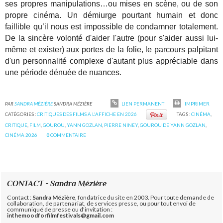
ses propres manipulations…ou mises en scène, ou de son
propre cinéma. Un démiurge pourtant humain et donc
faillible qu’il nous est impossible de condamner totalement.
De la sincère volonté d'aider l'autre (pour s'aider aussi lui-
même et exister) aux portes de la folie, le parcours palpitant
d'un personnalité complexe d'autant plus appréciable dans
une période dénuée de nuances.
PAR
SANDRA MÉZIÈRE
SANDRA MÉZIÈRE
LIEN PERMANENT
IMPRIMER
CATÉGORIES :
CRITIQUES DES FILMS A L'AFFICHE EN 2026
TAGS :
CINÉMA
,
CRITIQUE
,
FILM
,
GOUROU
,
YANN GOZLAN
,
PIERRE NINEY
,
GOUROU DE YANN GOZLAN
,
CINÉMA 2026
0
COMMENTAIRE
CONTACT - Sandra Mézière
Contact :
Sandra Mézière
, fondatrice du site en 2003. Pour toute demande de
collaboration, de partenariat, de services presse, ou pour tout envoi de
communiqué de presse ou d'invitation :
inthemoodforfilmfestivals@gmail.com