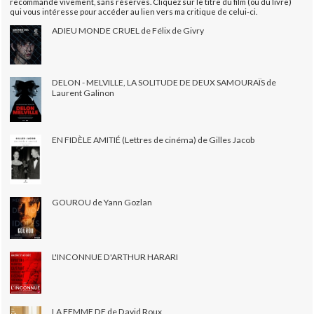
recommande vivement, sans réserves. Cliquez sur le titre du film (ou du livre)
qui vous intéresse pour accéder au lien vers ma critique de celui-ci.
ADIEU MONDE CRUEL de Félix de Givry
DELON - MELVILLE, LA SOLITUDE DE DEUX SAMOURAÏS de
Laurent Galinon
EN FIDÈLE AMITIÉ (Lettres de cinéma) de Gilles Jacob
GOUROU de Yann Gozlan
L'INCONNUE D'ARTHUR HARARI
LA FEMME DE de David Roux