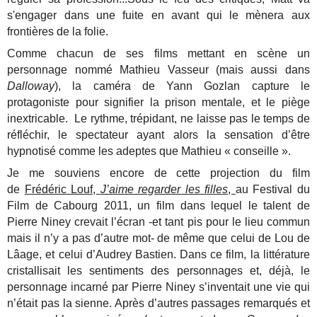
s'engager dans une fuite en avant qui le mènera aux
frontières de la folie.
Comme chacun de ses films mettant en scène un
personnage nommé Mathieu Vasseur (mais aussi dans
Dalloway
), la caméra de Yann Gozlan capture le
protagoniste pour signifier la prison mentale, et le piège
inextricable. Le rythme, trépidant, ne laisse pas le temps de
réfléchir, le spectateur ayant alors la sensation d’être
hypnotisé comme les adeptes que Mathieu « conseille ».
Je me souviens encore de cette projection du film
de
Frédéric Louf,
J’aime regarder les filles
,
au Festival du
Film de Cabourg 2011, un film dans lequel le talent de
Pierre Niney crevait l’écran -et tant pis pour le lieu commun
mais il n’y a pas d’autre mot- de même que celui de Lou de
Lâage, et celui d’Audrey Bastien. Dans ce film, la littérature
cristallisait les sentiments des personnages et, déjà, le
personnage incarné par Pierre Niney s’inventait une vie qui
n’était pas la sienne. Après d’autres passages remarqués et