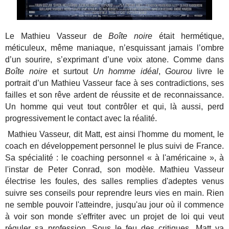
Le Mathieu Vasseur de
Boîte noire
était hermétique,
méticuleux, même maniaque, n’esquissant jamais l’ombre
d’un sourire, s’exprimant d’une voix atone. Comme dans
Boîte noire
et surtout
Un homme idéal
,
Gourou
livre le
portrait d’un Mathieu Vasseur face à ses contradictions, ses
failles et son rêve ardent de réussite et de reconnaissance.
Un homme qui veut tout contrôler et qui, là aussi, perd
progressivement le contact avec la réalité.
Mathieu Vasseur, dit Matt, est ainsi l'homme du moment, le
coach en développement personnel le plus suivi de France.
Sa spécialité : le coaching personnel « à l'américaine », à
l'instar de Peter Conrad, son modèle. Mathieu Vasseur
électrise les foules, des salles remplies d'adeptes venus
suivre ses conseils pour reprendre leurs vies en main. Rien
ne semble pouvoir l'atteindre, jusqu'au jour où il commence
à voir son monde s'effriter avec un projet de loi qui veut
réguler sa profession...Sous le feu des critiques, Matt va