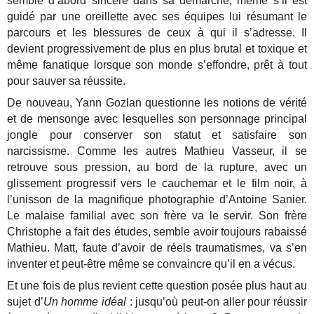
semble d’abord sincère dans sa démarche, même s’il est
guidé par une oreillette avec ses équipes lui résumant le
parcours et les blessures de ceux à qui il s’adresse. Il
devient progressivement de plus en plus brutal et toxique et
même fanatique lorsque son monde s’effondre, prêt à tout
pour sauver sa réussite.
De nouveau, Yann Gozlan questionne les notions de vérité
et de mensonge avec lesquelles son personnage principal
jongle pour conserver son statut et satisfaire son
narcissisme. Comme les autres Mathieu Vasseur, il se
retrouve sous pression, au bord de la rupture, avec un
glissement progressif vers le cauchemar et le film noir, à
l’unisson de la magnifique photographie d’Antoine Sanier.
Le malaise familial avec son frère va le servir. Son frère
Christophe a fait des études, semble avoir toujours rabaissé
Mathieu. Matt, faute d’avoir de réels traumatismes, va s’en
inventer et peut-être même se convaincre qu’il en a vécus.
Et une fois de plus revient cette question posée plus haut au
sujet d’
Un homme idéal
: jusqu’où peut-on aller pour réussir