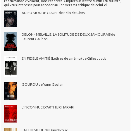
recommande vivement, sans réserves. Cliquez sur le titre du film (ou du livre)
qui vous intéresse pour accéder au lien vers ma critique de celui-ci.
ADIEU MONDE CRUEL de Félix de Givry
DELON - MELVILLE, LA SOLITUDE DE DEUX SAMOURAÏS de
Laurent Galinon
EN FIDÈLE AMITIÉ (Lettres de cinéma) de Gilles Jacob
GOUROU de Yann Gozlan
L'INCONNUE D'ARTHUR HARARI
LA FEMME DE de David Roux