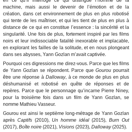
en ce qu’il interroge ce qui distingue l’homme de la
machine, mais aussi le devenir de l’émotion et de la
création, dans cet environnement de plus en plus robotisé
qui tente de les maîtriser, et qui les tient de plus en plus à
distance de ce qui en constitue l’essence : la sincérité et la
singularité. Une fois de plus, fortement inspiré par les films
noirs et leur indissociable fatalité inexorable et implacable,
en explorant les failles de la solitude, et en nous plongeant
dans ses abysses, Yann Gozlan m’avait captivée.
Pourquoi ces digressions me direz-vous. Parce que les films
de Yann Gozlan se répondent. Parce que
Gourou
pourrait
être une réponse à
Dalloway
, à ce monde de plus en plus
déshumanisé et robotisé en quête de réponses et de
repères. Parce que le personnage qu’incarne Pierre Niney,
pour la troisième fois dans un film de Yann Gozlan, se
nomme Mathieu Vasseur.
Gourou est ainsi le septième long-métrage de Yann Gozlan
après
Captifs
(2010),
Un homme idéal
(2015),
Burn Out
(2017),
Boîte noire
(2021),
Visions
(2023),
Dalloway
(2025).