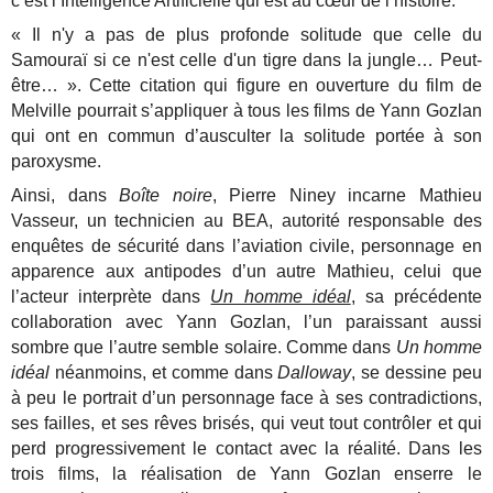
c’est l’Intelligence Artificielle qui est au cœur de l’histoire.
« Il n'y a pas de plus profonde solitude que celle du
Samouraï si ce n'est celle d'un tigre dans la jungle… Peut-
être… ». Cette citation qui figure en ouverture du film de
Melville pourrait s’appliquer à tous les films de Yann Gozlan
qui ont en commun d’ausculter la solitude portée à son
paroxysme.
Ainsi, dans
Boîte noire
, Pierre Niney incarne Mathieu
Vasseur, un technicien au BEA, autorité responsable des
enquêtes de sécurité dans l’aviation civile, personnage en
apparence aux antipodes d’un autre Mathieu, celui que
l’acteur interprète dans
Un homme idéal
, sa précédente
collaboration avec Yann Gozlan, l’un paraissant aussi
sombre que l’autre semble solaire. Comme dans
Un homme
idéal
néanmoins, et comme dans
Dalloway
, se dessine peu
à peu le portrait d’un personnage face à ses contradictions,
ses failles, et ses rêves brisés, qui veut tout contrôler et qui
perd progressivement le contact avec la réalité. Dans les
trois films, la réalisation de Yann Gozlan enserre le