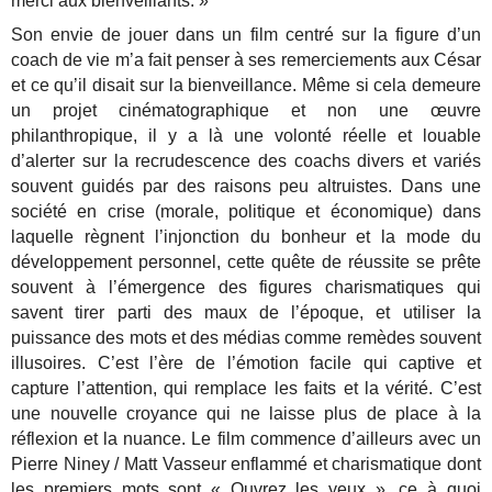
merci aux bienveillants. »
Son envie de jouer dans un film centré sur la figure d’un
coach de vie m’a fait penser à ses remerciements aux César
et ce qu’il disait sur la bienveillance. Même si cela demeure
un projet cinématographique et non une œuvre
philanthropique, il y a là une volonté réelle et louable
d’alerter sur la recrudescence des coachs divers et variés
souvent guidés par des raisons peu altruistes. Dans une
société en crise (morale, politique et économique) dans
laquelle règnent l’injonction du bonheur et la mode du
développement personnel, cette quête de réussite se prête
souvent à l’émergence des figures charismatiques qui
savent tirer parti des maux de l’époque, et utiliser la
puissance des mots et des médias comme remèdes souvent
illusoires. C’est l’ère de l’émotion facile qui captive et
capture l’attention, qui remplace les faits et la vérité. C’est
une nouvelle croyance qui ne laisse plus de place à la
réflexion et la nuance. Le film commence d’ailleurs avec un
Pierre Niney / Matt Vasseur enflammé et charismatique dont
les premiers mots sont « Ouvrez les yeux », ce à quoi