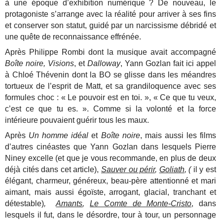
à une époque d’exhibition numérique ? De nouveau, le
protagoniste s’arrange avec la réalité pour arriver à ses fins
et conserver son statut, guidé par un narcissisme débridé et
une quête de reconnaissance effrénée.
Après Philippe Rombi dont la musique avait accompagné
Boîte noire,
Visions
, et
Dalloway
, Yann Gozlan fait ici appel
à Chloé Thévenin dont la BO se glisse dans les méandres
tortueux de l’esprit de Matt, et sa grandiloquence avec ses
formules choc : « Le pouvoir est en toi. », « Ce que tu veux,
c’est ce que tu es. ». Comme si la volonté et la force
intérieure pouvaient guérir tous les maux.
Après
Un homme idéal
et
Boîte noire
, mais aussi les films
d’autres cinéastes que Yann Gozlan dans lesquels Pierre
Niney excelle (et que je vous recommande, en plus de deux
déjà cités dans cet article),
Sauver ou périr
,
Goliath
, (
il y est
élégant, charmeur, généreux, beau-père attentionné et mari
aimant, mais aussi égoïste, arrogant, glacial, tranchant et
détestable)
,
Amants
,
Le Comte de Monte-Cristo
, dans
lesquels il fut, dans le désordre, tour à tour, un personnage