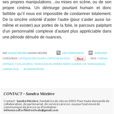
ses propres manipulations…ou mises en scène, ou de son
propre cinéma. Un démiurge pourtant humain et donc
faillible qu’il nous est impossible de condamner totalement.
De la sincère volonté d'aider l'autre (pour s'aider aussi lui-
même et exister) aux portes de la folie, le parcours palpitant
d'un personnalité complexe d'autant plus appréciable dans
une période dénuée de nuances.
PAR
SANDRA MÉZIÈRE
SANDRA MÉZIÈRE
LIEN PERMANENT
IMPRIMER
CATÉGORIES :
CRITIQUES DES FILMS A L'AFFICHE EN 2026
TAGS :
CINÉMA
,
CRITIQUE
,
FILM
,
GOUROU
,
YANN GOZLAN
,
PIERRE NINEY
,
GOUROU DE YANN GOZLAN
,
CINÉMA 2026
0
COMMENTAIRE
CONTACT - Sandra Mézière
Contact :
Sandra Mézière
, fondatrice du site en 2003. Pour toute demande de
collaboration, de partenariat, de services presse, ou pour tout envoi de
communiqué de presse ou d'invitation :
inthemoodforfilmfestivals@gmail.com