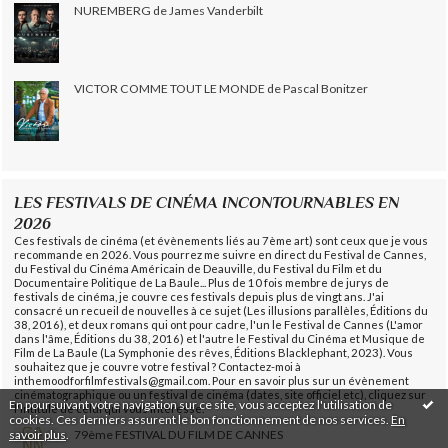
NUREMBERG de James Vanderbilt
VICTOR COMME TOUT LE MONDE de Pascal Bonitzer
LES FESTIVALS DE CINÉMA INCONTOURNABLES EN
2026
Ces festivals de cinéma (et évènements liés au 7ème art) sont ceux que je vous
recommande en 2026. Vous pourrez me suivre en direct du Festival de Cannes,
du Festival du Cinéma Américain de Deauville, du Festival du Film et du
Documentaire Politique de La Baule... Plus de 10 fois membre de jurys de
festivals de cinéma, je couvre ces festivals depuis plus de vingt ans. J'ai
consacré un recueil de nouvelles à ce sujet (Les illusions parallèles, Éditions du
38, 2016), et deux romans qui ont pour cadre, l'un le Festival de Cannes (L'amor
dans l'âme, Éditions du 38, 2016) et l'autre le Festival du Cinéma et Musique de
Film de La Baule (La Symphonie des rêves, Éditions Blacklephant, 2023). Vous
souhaitez que je couvre votre festival ? Contactez-moi à
inthemoodforfilmfestivals@gmail.com. Pour en savoir plus sur un évènement
cinématographique ou un festival de cinéma (dates, site officiel etc), cliquez sur
En poursuivant votre navigation sur ce site, vous acceptez l'utilisation de
l'intitulé de celui qui vous intéresse.
cookies. Ces derniers assurent le bon fonctionnement de nos services.
En
savoir plus
.
79ème FESTIVAL DU FILM DE CANNES