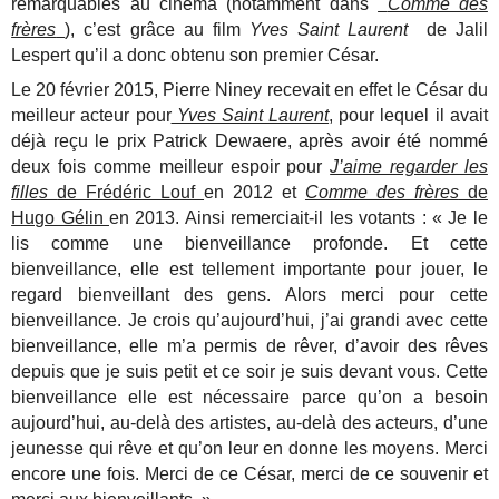
remarquables au cinéma (notamment dans
Comme des
frères
), c’est grâce au film
Yves Saint Laurent
de Jalil
Lespert qu’il a donc obtenu son premier César.
Le 20 février 2015, Pierre Niney recevait en effet le César du
meilleur acteur pour
Yves Saint Laurent
, pour lequel il avait
déjà reçu le prix Patrick Dewaere, après avoir été nommé
deux fois comme meilleur espoir pour
J’aime regarder les
filles
de Frédéric Louf
en 2012 et
Comme des frères
de
Hugo Gélin
en 2013. Ainsi remerciait-il les votants : « Je le
lis comme une bienveillance profonde. Et cette
bienveillance, elle est tellement importante pour jouer, le
regard bienveillant des gens. Alors merci pour cette
bienveillance. Je crois qu’aujourd’hui, j’ai grandi avec cette
bienveillance, elle m’a permis de rêver, d’avoir des rêves
depuis que je suis petit et ce soir je suis devant vous. Cette
bienveillance elle est nécessaire parce qu’on a besoin
aujourd’hui, au-delà des artistes, au-delà des acteurs, d’une
jeunesse qui rêve et qu’on leur en donne les moyens. Merci
encore une fois. Merci de ce César, merci de ce souvenir et