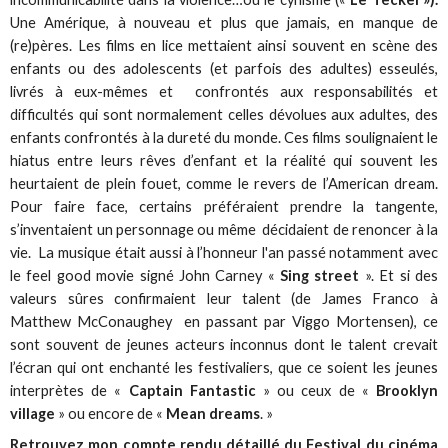
Une Amérique, à nouveau et plus que jamais, en manque de
(re)pères. Les films en lice mettaient ainsi souvent en scène des
enfants ou des adolescents (et parfois des adultes) esseulés,
livrés à eux-mêmes et confrontés aux responsabilités et
difficultés qui sont normalement celles dévolues aux adultes, des
enfants confrontés à la dureté du monde. Ces films soulignaient le
hiatus entre leurs rêves d’enfant et la réalité qui souvent les
heurtaient de plein fouet, comme le revers de l’American dream.
Pour faire face, certains préféraient prendre la tangente,
s’inventaient un personnage ou même décidaient de renoncer à la
vie. La musique était aussi à l’honneur l'an passé notamment avec
le feel good movie signé John Carney «
Sing street
». Et si des
valeurs sûres confirmaient leur talent (de James Franco à
Matthew McConaughey en passant par Viggo Mortensen), ce
sont souvent de jeunes acteurs inconnus dont le talent crevait
l’écran qui ont enchanté les festivaliers, que ce soient les jeunes
interprètes de «
Captain Fantastic
» ou ceux de «
Brooklyn
village
» ou encore de «
Mean dreams
. »
Retrouvez mon compte rendu détaillé du Festival du cinéma