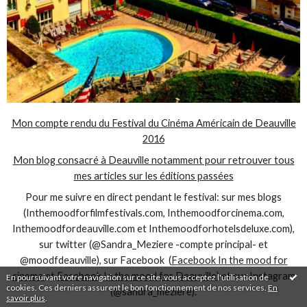
Mon compte rendu du Festival du Cinéma Américain de Deauville
2016
Mon blog consacré à Deauville notamment pour retrouver tous
mes articles sur les éditions passées
Pour me suivre en direct pendant le festival: sur mes blogs
(Inthemoodforfilmfestivals.com, Inthemoodforcinema.com,
Inthemoodfordeauville.com et Inthemoodforhotelsdeluxe.com),
sur twitter (@Sandra_Meziere -compte principal- et
@moodfdeauville), sur Facebook (
Facebook In the mood for
cinema
et
Facebook In the mood for Deauville
) et sur Instagram
En poursuivant votre navigation sur ce site, vous acceptez l'utilisation de
cookies. Ces derniers assurent le bon fonctionnement de nos services.
En
(@sandra_meziere).
savoir plus
.