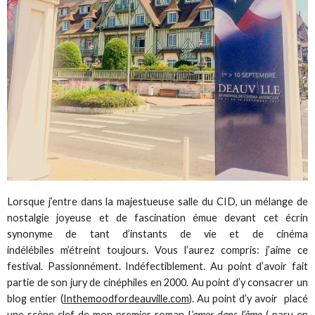
Lorsque j’entre dans la majestueuse salle du CID, un mélange de
nostalgie joyeuse et de fascination émue devant cet écrin
synonyme de tant d’instants de vie et de cinéma
indélébiles m’étreint toujours. Vous l’aurez compris: j’aime ce
festival. Passionnément. Indéfectiblement. Au point d’avoir fait
partie de son jury de cinéphiles en 2000. Au point d’y consacrer un
blog entier (
Inthemoodfordeauville.com
). Au point d’y avoir placé
une scène clef de mon premier roman
L’amor dans l’âme
( paru en