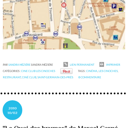
PAR
SANDRA MÉZIÈRE
SANDRA MÉZIÈRE
LIEN PERMANENT
IMPRIMER
CATÉGORIES :
CINE CLUB LES CINOCHES
TAGS :
CINÉMA
,
LES CINOCHES
,
RESTAURANT
,
CINÉ CLUB
,
SAINT-GERMAIN-DES-PRÉS
0
COMMENTAIRE
2010
10/02