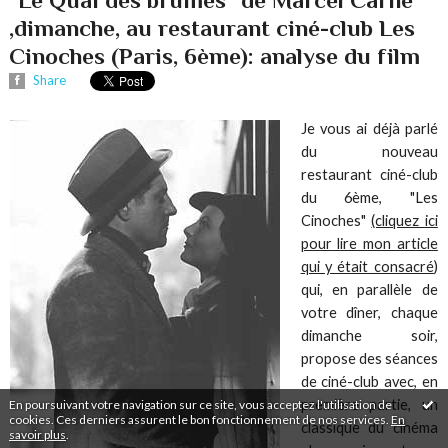
"Le Quai des brumes" de Marcel Carné
,dimanche, au restaurant ciné-club Les
Cinoches (Paris, 6ème): analyse du film
Share
Je vous ai déjà parlé
du nouveau
restaurant ciné-club
du 6ème, "Les
Cinoches"
(cliquez ici
pour lire mon article
qui y était consacré
)
qui, en parallèle de
votre dîner, chaque
dimanche soir,
propose des séances
de ciné-club avec, en
première partie, un
En poursuivant votre navigation sur ce site, vous acceptez l'utilisation de
cookies. Ces derniers assurent le bon fonctionnement de nos services.
En
classique du cinéma
savoir plus
.