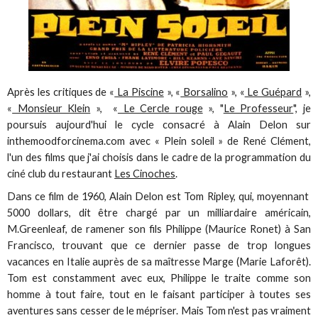
Après les critiques de «
La Piscine
», «
Borsalino
», «
Le Guépard
»,
«
Monsieur Klein
», «
Le Cercle rouge
», "
Le Professeur
", je
poursuis aujourd'hui le cycle consacré à Alain Delon sur
inthemoodforcinema.com avec « Plein soleil » de René Clément,
l'un des films que j'ai choisis dans le cadre de la programmation du
ciné club du restaurant
Les Cinoches
.
Dans ce film de 1960, Alain Delon est Tom Ripley, qui, moyennant
5000 dollars, dit être chargé par un milliardaire américain,
M.Greenleaf, de ramener son fils Philippe (Maurice Ronet) à San
Francisco, trouvant que ce dernier passe de trop longues
vacances en Italie auprès de sa maîtresse Marge (Marie Laforêt).
Tom est constamment avec eux, Philippe le traite comme son
homme à tout faire, tout en le faisant participer à toutes ses
aventures sans cesser de le mépriser. Mais Tom n'est pas vraiment