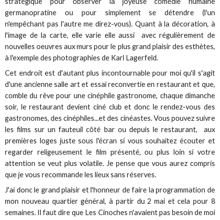
stratégique pour observer la joyeuse comédie humaine
germanopratine ou pour simplement se détendre (l'un
n'empêchant pas l'autre me direz-vous). Quant à la décoration, à
l'image de la carte, elle varie elle aussi avec régulièrement de
nouvelles oeuvres aux murs pour le plus grand plaisir des esthètes,
à l'exemple des photographies de Karl Lagerfeld.
Cet endroit est d'autant plus incontournable pour moi qu'il s'agit
d'une ancienne salle art et essai reconvertie en restaurant et que,
comble du rêve pour une cinéphile gastronome, chaque dimanche
soir, le restaurant devient ciné club et donc le rendez-vous des
gastronomes, des cinéphiles...et des cinéastes. Vous pouvez suivre
les films sur un fauteuil côté bar ou depuis le restaurant, aux
premières loges juste sous l'écran si vous souhaitez écouter et
regarder religeusement le film présenté, ou plus loin si votre
attention se veut plus volatile. Je pense que vous aurez compris
que je vous recommande les lieux sans réserves.
J'ai donc le grand plaisir et l'honneur de faire la programmation de
mon nouveau quartier général, à partir du 2 mai et cela pour 8
semaines. Il faut dire que Les Cinoches n'avaient pas besoin de moi