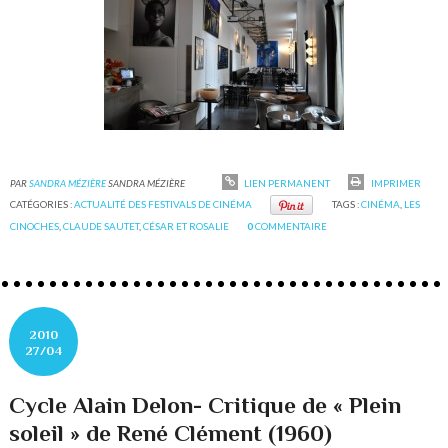
PAR
SANDRA MÉZIÈRE
SANDRA MÉZIÈRE
LIEN PERMANENT
IMPRIMER
CATÉGORIES :
ACTUALITÉ DES FESTIVALS DE CINÉMA
TAGS :
CINÉMA
,
LES
CINOCHES
,
CLAUDE SAUTET
,
CÉSAR ET ROSALIE
0
COMMENTAIRE
2010
27/04
Cycle Alain Delon- Critique de « Plein
soleil » de René Clément (1960)