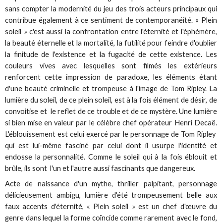
sans compter la modernité du jeu des trois acteurs principaux qui
contribue également à ce sentiment de contemporanéité. « Plein
soleil » c'est aussi la confrontation entre l'éternité et l'éphémère,
la beauté éternelle et la mortalité, la futilité pour feindre d'oublier
la finitude de l'existence et la fugacité de cette existence. Les
couleurs vives avec lesquelles sont filmés les extérieurs
renforcent cette impression de paradoxe, les éléments étant
d'une beauté criminelle et trompeuse à l'image de Tom Ripley. La
lumière du soleil, de ce plein soleil, est à la fois élément de désir, de
convoitise et le reflet de ce trouble et de ce mystère. Une lumière
si bien mise en valeur par le célèbre chef opérateur Henri Decaë.
L'éblouissement est celui exercé par le personnage de Tom Ripley
qui est lui-même fasciné par celui dont il usurpe l'identité et
endosse la personnalité. Comme le soleil qui à la fois éblouit et
brûle, ils sont l'un et l'autre aussi fascinants que dangereux.
Acte de naissance d'un mythe, thriller palpitant, personnage
délicieusement ambigu, lumière d'été trompeusement belle aux
faux accents d'éternité, « Plein soleil » est un chef d'œuvre du
genre dans lequel la forme coïncide comme rarement avec le fond,