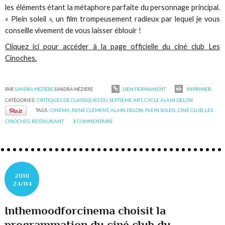
les éléments étant la métaphore parfaite du personnage principal.
« Plein soleil », un film trompeusement radieux par lequel je vous
conseille vivement de vous laisser éblouir !
Cliquez ici pour accéder à la page officielle du ciné club Les
Cinoches.
PAR
SANDRA MÉZIÈRE
SANDRA MÉZIÈRE
LIEN PERMANENT
IMPRIMER
CATÉGORIES :
CRITIQUES DE CLASSIQUES DU SEPTIEME ART
,
CYCLE ALAIN DELON
TAGS :
CINÉMA
,
RENÉ CLÉMENT
,
ALAIN DELON
,
PLEIN SOLEIL
,
CINÉ CLUB
,
LES
CINOCHES
,
RESTAURANT
1
COMMENTAIRE
2010
24/04
Inthemoodforcinema choisit la
programmation du ciné club du