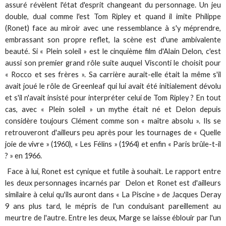
assuré révèlent l'état d'esprit changeant du personnage. Un jeu
double, dual comme l'est Tom Ripley et quand il imite Philippe
(Ronet) face au miroir avec une ressemblance à s'y méprendre,
embrassant son propre reflet, la scène est d'une ambivalente
beauté. Si « Plein soleil » est le cinquième film d'Alain Delon, c'est
aussi son premier grand rôle suite auquel Visconti le choisit pour
« Rocco et ses frères ». Sa carrière aurait-elle était la même s'il
avait joué le rôle de Greenleaf qui lui avait été initialement dévolu
et s'il n'avait insisté pour interpréter celui de Tom Ripley ? En tout
cas, avec « Plein soleil » un mythe était né et Delon depuis
considère toujours Clément comme son « maître absolu ». Ils se
retrouveront d'ailleurs peu après pour les tournages de « Quelle
joie de vivre » (1960), « Les Félins » (1964) et enfin « Paris brûle-t-il
? » en 1966.
Face à lui, Ronet est cynique et futile à souhait. Le rapport entre
les deux personnages incarnés par Delon et Ronet est d'ailleurs
similaire à celui qu'ils auront dans « La Piscine » de Jacques Deray
9 ans plus tard, le mépris de l'un conduisant pareillement au
meurtre de l'autre. Entre les deux, Marge se laisse éblouir par l'un