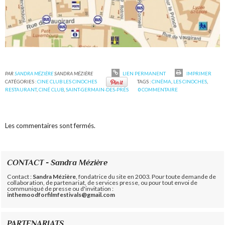
PAR
SANDRA MÉZIÈRE
SANDRA MÉZIÈRE
LIEN PERMANENT
IMPRIMER
CATÉGORIES :
CINE CLUB LES CINOCHES
TAGS :
CINÉMA
,
LES CINOCHES
,
RESTAURANT
,
CINÉ CLUB
,
SAINT-GERMAIN-DES-PRÉS
0
COMMENTAIRE
Les commentaires sont fermés.
CONTACT - Sandra Mézière
Contact :
Sandra Mézière
, fondatrice du site en 2003. Pour toute demande de
collaboration, de partenariat, de services presse, ou pour tout envoi de
communiqué de presse ou d'invitation :
inthemoodforfilmfestivals@gmail.com
PARTENARIATS