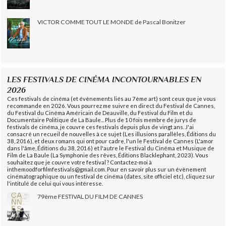
VICTOR COMME TOUT LE MONDE de Pascal Bonitzer
LES FESTIVALS DE CINÉMA INCONTOURNABLES EN
2026
Ces festivals de cinéma (et évènements liés au 7ème art) sont ceux que je vous
recommande en 2026. Vous pourrez me suivre en direct du Festival de Cannes,
du Festival du Cinéma Américain de Deauville, du Festival du Film et du
Documentaire Politique de La Baule... Plus de 10 fois membre de jurys de
festivals de cinéma, je couvre ces festivals depuis plus de vingt ans. J'ai
consacré un recueil de nouvelles à ce sujet (Les illusions parallèles, Éditions du
38, 2016), et deux romans qui ont pour cadre, l'un le Festival de Cannes (L'amor
dans l'âme, Éditions du 38, 2016) et l'autre le Festival du Cinéma et Musique de
Film de La Baule (La Symphonie des rêves, Éditions Blacklephant, 2023). Vous
souhaitez que je couvre votre festival ? Contactez-moi à
inthemoodforfilmfestivals@gmail.com. Pour en savoir plus sur un évènement
cinématographique ou un festival de cinéma (dates, site officiel etc), cliquez sur
l'intitulé de celui qui vous intéresse.
79ème FESTIVAL DU FILM DE CANNES