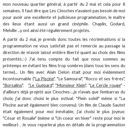
mon nouveau quartier général, à partir du 2 mai et cela pour 8
semaines. Il faut dire que Les Cinoches n'avaient pas besoin de moi
pour avoir une excellente et judicieuse programmation, le maître
des lieux étant aussi un grand cinéphile. Chaplin, Godard,
Melville ...y ont ainsi été régulièrement projetés.
A partir du 2 mai, je prends donc toutes les récriminations si la
programmation ne vous satisfait pas et remercie au passage la
direction de m'avoir laissé entière liberté quant au choix des films
présentés.:-) J'ai tenu compte du fait que nous sommes au
printemps en évitant les films trop sombres (dans tous les sens du
terme)... Un film avec Alain Delon était pour moi évidemment
incontournable ("
La Piscine
", "Le Samouraï", "Rocco et ses frères",
"Borsalino
",
"Le Guépard
",
"Monsieur Klein
", "
Le Cercle rouge
" -
d'ailleurs déjà projeté aux Cinoches-...je n'avais que l'embarras du
choix, j'ai donc choisi le plus estival: "Plein soleil" même si "La
Piscine aurait également bien convenu). Un film de Claude Sautet
était également pour moi inévitable, j'ai choisi le plus joyeux:
"César et Rosalie" (même si "Un coeur en hiver" reste pour moi le
meilleur) . Je vous reparlerai plus en détails de la programmation