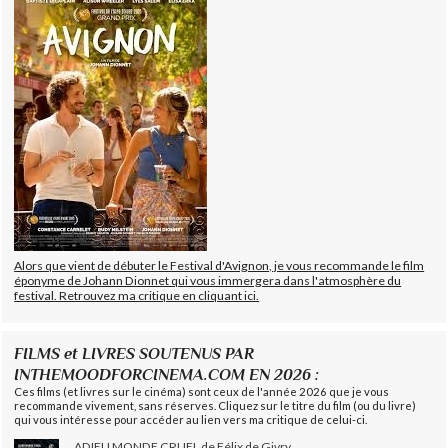
Alors que vient de débuter le Festival d'Avignon, je vous recommande le film
éponyme de Johann Dionnet qui vous immergera dans l'atmosphère du
festival. Retrouvez ma critique en cliquant ici.
FILMS et LIVRES SOUTENUS PAR
INTHEMOODFORCINEMA.COM EN 2026 :
Ces films (et livres sur le cinéma) sont ceux de l'année 2026 que je vous
recommande vivement, sans réserves. Cliquez sur le titre du film (ou du livre)
qui vous intéresse pour accéder au lien vers ma critique de celui-ci.
ADIEU MONDE CRUEL de Félix de Givry