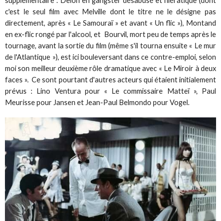
supplémentaire : Delon en gangster désabusé et hiératique (dont
c'est le seul film avec Melville dont le titre ne le désigne pas
directement, après « Le Samouraï » et avant « Un flic »), Montand
en ex-flic rongé par l'alcool, et Bourvil, mort peu de temps après le
tournage, avant la sortie du film (même s'il tourna ensuite « Le mur
de l'Atlantique »), est ici bouleversant dans ce contre-emploi, selon
moi son meilleur deuxième rôle dramatique avec « Le Miroir à deux
faces ». Ce sont pourtant d'autres acteurs qui étaient initialement
prévus : Lino Ventura pour « Le commissaire Matteï », Paul
Meurisse pour Jansen et Jean-Paul Belmondo pour Vogel.