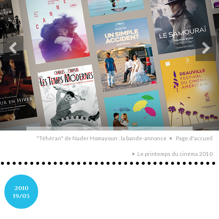
"Téhéran" de Nader Homayoun : la bande-annonce
Page d'accueil
Le printemps du cinéma 2010
2010
19/03