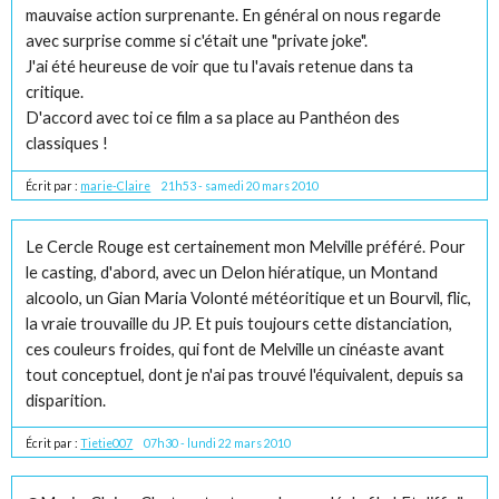
mauvaise action surprenante. En général on nous regarde
avec surprise comme si c'était une "private joke".
J'ai été heureuse de voir que tu l'avais retenue dans ta
critique.
D'accord avec toi ce film a sa place au Panthéon des
classiques !
Écrit par :
marie-Claire
21h53
-
samedi 20
mars 2010
Le Cercle Rouge est certainement mon Melville préféré. Pour
le casting, d'abord, avec un Delon hiératique, un Montand
alcoolo, un Gian Maria Volonté météoritique et un Bourvil, flic,
la vraie trouvaille du JP. Et puis toujours cette distanciation,
ces couleurs froides, qui font de Melville un cinéaste avant
tout conceptuel, dont je n'ai pas trouvé l'équivalent, depuis sa
disparition.
Écrit par :
Tietie007
07h30
-
lundi 22
mars 2010