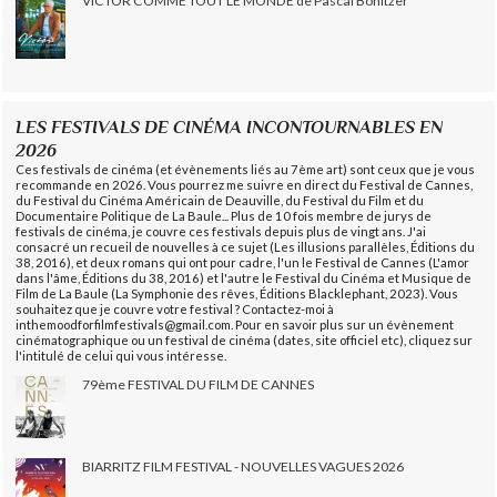
VICTOR COMME TOUT LE MONDE de Pascal Bonitzer
LES FESTIVALS DE CINÉMA INCONTOURNABLES EN
2026
Ces festivals de cinéma (et évènements liés au 7ème art) sont ceux que je vous
recommande en 2026. Vous pourrez me suivre en direct du Festival de Cannes,
du Festival du Cinéma Américain de Deauville, du Festival du Film et du
Documentaire Politique de La Baule... Plus de 10 fois membre de jurys de
festivals de cinéma, je couvre ces festivals depuis plus de vingt ans. J'ai
consacré un recueil de nouvelles à ce sujet (Les illusions parallèles, Éditions du
38, 2016), et deux romans qui ont pour cadre, l'un le Festival de Cannes (L'amor
dans l'âme, Éditions du 38, 2016) et l'autre le Festival du Cinéma et Musique de
Film de La Baule (La Symphonie des rêves, Éditions Blacklephant, 2023). Vous
souhaitez que je couvre votre festival ? Contactez-moi à
inthemoodforfilmfestivals@gmail.com. Pour en savoir plus sur un évènement
cinématographique ou un festival de cinéma (dates, site officiel etc), cliquez sur
l'intitulé de celui qui vous intéresse.
79ème FESTIVAL DU FILM DE CANNES
BIARRITZ FILM FESTIVAL - NOUVELLES VAGUES 2026