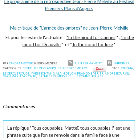
Le programme de la rétrospective Jean-Pierre Melville au Festival
Premiers Plans d'Angers
Ma critique de "L'armée des ombres" de Jean-Pierre Melville
Et pour le reste de l'actualité :
"In the mood for Cannes
" ,
"In the
mood for Deauville
" et "
In the mood for luxe
"
PAR
SANDRA MÉZIÈRE
SANDRA MÉZIÈRE
LIEN PERMANENT
IMPRIMER
CATÉGORIES :
CRITIQUES DE CLASSIQUES DU SEPTIEME ART
TAGS :
CINÉMA
,
LE CERCLE ROUGE
,
YVES MONTAND
,
ALAIN DELON
,
FRANÇOIS PÉRIER
,
ANDRÉ BOURVIL
,
GIAN MARIA VOLONTE
,
JEAN-PIERRE MELVILLE
3
COMMENTAIRES
Commentaires
La réplique "Tous coupables, Matteï, tous coupables !" est une
phrase culte que l'on se renvoie dans la famille face à une