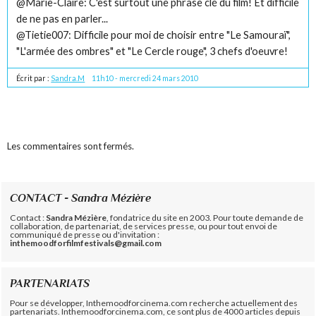
@Marie-Claire: C'est surtout une phrase clé du film! Et difficile
de ne pas en parler...
@Tietie007: Difficile pour moi de choisir entre "Le Samouraï",
"L'armée des ombres" et "Le Cercle rouge", 3 chefs d'oeuvre!
Écrit par :
Sandra.M
11h10
-
mercredi 24
mars 2010
Les commentaires sont fermés.
CONTACT - Sandra Mézière
Contact :
Sandra Mézière
, fondatrice du site en 2003. Pour toute demande de
collaboration, de partenariat, de services presse, ou pour tout envoi de
communiqué de presse ou d'invitation :
inthemoodforfilmfestivals@gmail.com
PARTENARIATS
Pour se développer, Inthemoodforcinema.com recherche actuellement des
partenariats. Inthemoodforcinema.com, ce sont plus de 4000 articles depuis