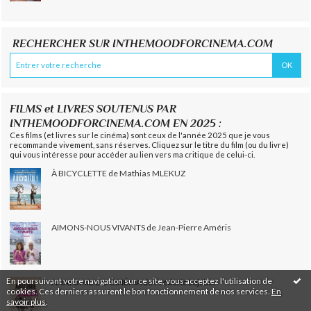
RECHERCHER SUR INTHEMOODFORCINEMA.COM
FILMS et LIVRES SOUTENUS PAR
INTHEMOODFORCINEMA.COM EN 2025 :
Ces films (et livres sur le cinéma) sont ceux de l'année 2025 que je vous
recommande vivement, sans réserves. Cliquez sur le titre du film (ou du livre)
qui vous intéresse pour accéder au lien vers ma critique de celui-ci.
À BICYCLETTE de Mathias MLEKUZ
AIMONS-NOUS VIVANTS de Jean-Pierre Améris
En poursuivant votre navigation sur ce site, vous acceptez l'utilisation de
ANATOMIE DU CINÉMA de Frédéric Sojcher
cookies. Ces derniers assurent le bon fonctionnement de nos services.
En
savoir plus
.