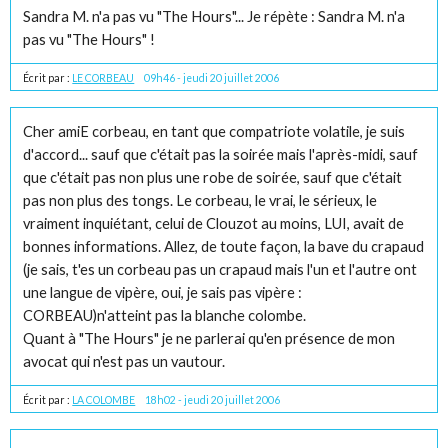
Sandra M. n'a pas vu "The Hours"... Je répète : Sandra M. n'a
pas vu "The Hours" !
Écrit par :
LE CORBEAU
09h46
-
jeudi 20
juillet 2006
Cher amiE corbeau, en tant que compatriote volatile, je suis
d'accord... sauf que c'était pas la soirée mais l'après-midi, sauf
que c'était pas non plus une robe de soirée, sauf que c'était
pas non plus des tongs. Le corbeau, le vrai, le sérieux, le
vraiment inquiétant, celui de Clouzot au moins, LUI, avait de
bonnes informations. Allez, de toute façon, la bave du crapaud
(je sais, t'es un corbeau pas un crapaud mais l'un et l'autre ont
une langue de vipère, oui, je sais pas vipère :
CORBEAU)n'atteint pas la blanche colombe.
Quant à "The Hours" je ne parlerai qu'en présence de mon
avocat qui n'est pas un vautour.
Écrit par :
LA COLOMBE
18h02
-
jeudi 20
juillet 2006