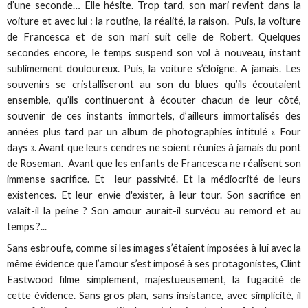
d’une seconde… Elle hésite. Trop tard, son mari revient dans la
voiture et avec lui : la routine, la réalité, la raison. Puis, la voiture
de Francesca et de son mari suit celle de Robert. Quelques
secondes encore, le temps suspend son vol à nouveau, instant
sublimement douloureux. Puis, la voiture s’éloigne. A jamais. Les
souvenirs se cristalliseront au son du blues qu’ils écoutaient
ensemble, qu’ils continueront à écouter chacun de leur côté,
souvenir de ces instants immortels, d’ailleurs immortalisés des
années plus tard par un album de photographies intitulé « Four
days ». Avant que leurs cendres ne soient réunies à jamais du pont
de Roseman. Avant que les enfants de Francesca ne réalisent son
immense sacrifice. Et leur passivité. Et la médiocrité de leurs
existences. Et leur envie d'exister, à leur tour. Son sacrifice en
valait-il la peine ? Son amour aurait-il survécu au remord et au
temps ?...
Sans esbroufe, comme si les images s’étaient imposées à lui avec la
même évidence que l’amour s’est imposé à ses protagonistes, Clint
Eastwood filme simplement, majestueusement, la fugacité de
cette évidence. Sans gros plan, sans insistance, avec simplicité, il