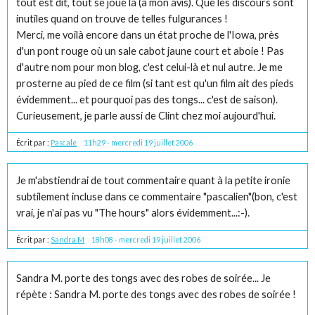
tout est dit, tout se joue là (à mon avis). Que les discours sont
inutiles quand on trouve de telles fulgurances !
Merci, me voilà encore dans un état proche de l'Iowa, près
d'un pont rouge où un sale cabot jaune court et aboie ! Pas
d'autre nom pour mon blog, c'est celui-là et nul autre. Je me
prosterne au pied de ce film (si tant est qu'un film ait des pieds
évidemment... et pourquoi pas des tongs... c'est de saison).
Curieusement, je parle aussi de Clint chez moi aujourd'hui.
Écrit par :
Pascale
11h29
-
mercredi 19
juillet 2006
Je m'abstiendrai de tout commentaire quant à la petite ironie
subtilement incluse dans ce commentaire "pascalien"(bon, c'est
vrai, je n'ai pas vu "The hours" alors évidemment...:-).
Écrit par :
Sandra.M
18h08
-
mercredi 19
juillet 2006
Sandra M. porte des tongs avec des robes de soirée... Je
répète : Sandra M. porte des tongs avec des robes de soirée !