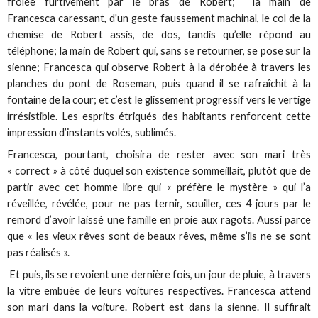
frôlée furtivement par le bras de Robert; la main de
Francesca caressant, d'un geste faussement machinal, le col de la
chemise de Robert assis, de dos, tandis qu’elle répond au
téléphone; la main de Robert qui, sans se retourner, se pose sur la
sienne; Francesca qui observe Robert à la dérobée à travers les
planches du pont de Roseman, puis quand il se rafraîchit à la
fontaine de la cour; et c’est le glissement progressif vers le vertige
irrésistible. Les esprits étriqués des habitants renforcent cette
impression d’instants volés, sublimés.
Francesca, pourtant, choisira de rester avec son mari très
« correct » à côté duquel son existence sommeillait, plutôt que de
partir avec cet homme libre qui « préfère le mystère » qui l’a
réveillée, révélée, pour ne pas ternir, souiller, ces 4 jours par le
remord d’avoir laissé une famille en proie aux ragots. Aussi parce
que « les vieux rêves sont de beaux rêves, même s’ils ne se sont
pas réalisés ».
Et puis, ils se revoient une dernière fois, un jour de pluie, à travers
la vitre embuée de leurs voitures respectives. Francesca attend
son mari dans la voiture. Robert est dans la sienne. Il suffirait