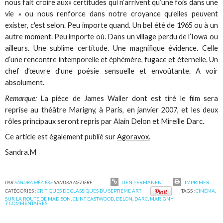
nous fait croire aux« certitudes qui n’arrivent qu’une fois dans une
vie » ou nous renforce dans notre croyance qu’elles peuvent
exister, c'est selon. Peu importe quand. Un bel été de 1965 ou à un
autre moment. Peu importe où. Dans un village perdu de l’Iowa ou
ailleurs. Une sublime certitude. Une magnifique évidence. Celle
d’une rencontre intemporelle et éphémère, fugace et éternelle. Un
chef d’œuvre d’une poésie sensuelle et envoûtante. A voir
absolument.
Remarque:
La pièce de James Waller dont est tiré le film sera
reprise au théâtre Marigny, à Paris, en janvier 2007, et les deux
rôles principaux seront repris par Alain Delon et Mireille Darc.
Ce article est également publié sur
Agoravox.
Sandra.M
PAR
SANDRA MÉZIÈRE
SANDRA MÉZIÈRE
LIEN PERMANENT
IMPRIMER
CATÉGORIES :
CRITIQUES DE CLASSIQUES DU SEPTIEME ART
TAGS :
CINÉMA
,
SUR LA ROUTE DE MADISON
,
CLINT EASTWOOD
,
DELON
,
DARC
,
MARIGNY
7
COMMENTAIRES