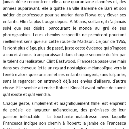
jamais dû se rencontrer : elle a une quarantaine d’années et, des
années auparavant, elle a quitté sa ville italienne de Bari et son
métier de professeur pour se marier dans l’Iowa et y élever ses
enfants. Elle n’a plus bougé depuis. A 50 ans, solitaire, il n’a jamais
suivi que ses désirs, parcourant le monde au gré de ses
photographies. Leurs chemins respectifs ne prendront pourtant
réellement sens que sur cette route de Madison. Ce jour de 1965,
ils n’ont plus d’âge, plus de passé, juste cette évidence qui s’impose
à eux et à nous, transparaissant dans chaque seconde du film, par
le talent du réalisateur Clint Eastwood. Francesca passe une main
dans ses cheveux, jette un regard nostalgico-mélancolique vers la
fenêtre alors que son mari et ses enfants mangent, sans lui parler,
sans la regarder: on entrevoit déjà ses envies d’ailleurs, d’autre
chose. Elle semble attendre Robert Kincaid avant même de savoir
qu’il existe et qu’il viendra.
Chaque geste, simplement et magnifiquement filmé, est empreint
de poésie, de langueur mélancolique, des prémisses de leur
passion inéluctable : la touchante maladresse avec laquelle
Francesca indique son chemin à Robert; la jambe de Francesca