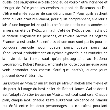
quelle idée saugrenue a-t-elle donc eu de vouloir être incinérée et
d’exiger de faire jeter ses cendres du pont de Roseman, au lieu
d’être enterrée auprès de son défunt mari ? Pour qu’ils sachent
enfin qui elle était réellement, pour qu’ils comprennent, elle leur a
laissé une longue lettre qui les ramène de nombreuses années en
arrière, un été de 1965… un matin d’été de 1965, de ces matins où
la chaleur engourdit les pensées, et réveille parfois les regrets.
Francesca est seule. Ses enfants et son mari sont partis pour un
concours agricole, pour quatre jours, quatre jours qui
s’écouleront probablement au rythme hypnotique et routinier de
la vie de la ferme sauf qu’un photographe au National
Geographic, Robert Kincaid, emprunte la route poussiéreuse pour
venir demander son chemin. Sauf que, parfois, quatre jours
peuvent devenir éternels.
Sur la route de Madison
aurait alors pu être un mélodrame mièvre et
sirupeux, à l’image du best-seller de Robert James Waller dont il
est l’adaptation.
Sur la route de Madison
est tout sauf cela. Chaque
plan, chaque mot, chaque geste suggèrent l’évidence de l’amour
qui éclôt entre les deux personnages. Ils n’auraient pourtant