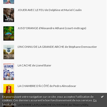
JOUER AVEC LE FEU de Delphine et Muriel Coulin
JUS D'ORANGE d'Alexandre Athané (court-métrage)
L'INCONNU DE LA GRANDE ARCHE de Stéphane Demoustier
LA CACHE de Lionel Baier
LA CHAMBRE D'À CÔTÉ de Pedro Almodovar
En poursuivant votre navigation sur ce site, vous acceptez l'utilisation de
cookies. Ces derniers assurent le bon fonctionnement de nos services.
En
savoir plus
.
LA FEMME LA PLUS RICHE DU MONDE de Thierry Klifa