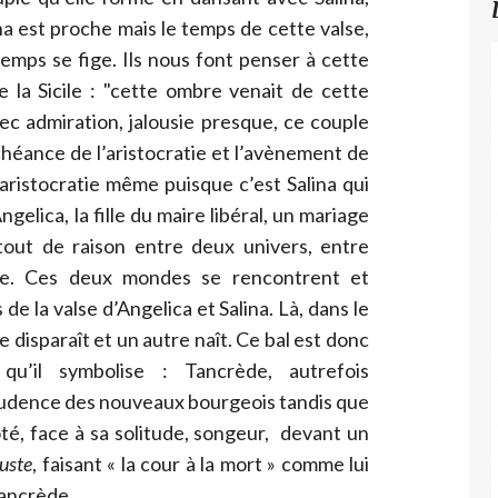
na est proche mais le temps de cette valse,
emps se fige. Ils nous font penser à cette
e la Sicile : "cette ombre venait de cette
ec admiration, jalousie presque, ce couple
héance de l’aristocratie et l’avènement de
'aristocratie même puisque c’est Salina qui
gelica, la fille du maire libéral, un mariage
tout de raison entre deux univers, entre
isie. Ces deux mondes se rencontrent et
de la valse d’Angelica et Salina. Là, dans le
disparaît et un autre naît. Ce bal est donc
u’il symbolise : Tancrède, autrefois
 prudence des nouveaux bourgeois tandis que
ôté, face à sa solitude, songeur, devant un
juste
, faisant « la cour à la mort » comme lui
ancrède.