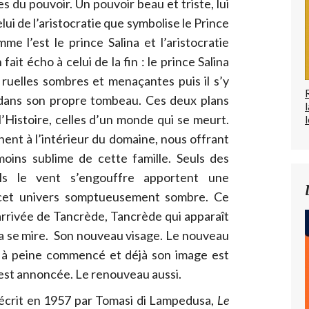
lées du pouvoir. Un pouvoir beau et triste, lui
celui de l’aristocratie que symbolise le Prince
me l’est le prince Salina et l’aristocratie
fait écho à celui de la fin : le prince Salina
 ruelles sombres et menaçantes puis il s’y
 dans son propre tombeau. Ces deux plans
l’Histoire, celles d’un monde qui se meurt.
l
ent à l’intérieur du domaine, nous offrant
moins sublime de cette famille. Seuls des
ls le vent s’engouffre apportent une
s cet univers somptueusement sombre. Ce
rrivée de Tancrède, Tancrède qui apparaît
ina se mire. Son nouveau visage. Le nouveau
st à peine commencé et déjà son image est
n est annoncée. Le renouveau aussi.
 écrit en 1957 par Tomasi di Lampedusa,
Le