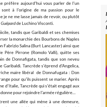
e préfère aujourd’hui vous parler de l’un
 sont à l’origine de ma passion pour le
e je ne me lasse jamais de revoir, ou plutôt
 Guépard
de Luchino Visconti.
icile, tandis que Garibaldi et ses chemises
rser la monarchie des Bourbons de Naples
on Fabrizio Salina (Burt Lancaster) ainsi que
le Père Pirrone (Romolo Valli), quitte ses
ain de Donnafigata, tandis que son neveu
e Garibaldi. Tancrède s’éprend d’Angelica,
du riche maire libéral de Donnafugata : Don
range pour qu’ils puissent se marier. Après
ume d’Italie, Tancrède qui s’était engagé aux
ndonne pour rejoindre l’armée régulière…
trent une allée qui mène à une demeure,