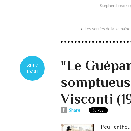
Stephen Frears: 
Les sorties de la semaine 
"Le Guépard
2007
15/01
somptueus
Visconti (1
Share
Peu enthous