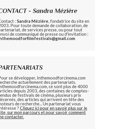
CONTACT - Sandra Mézière
Contact :
Sandra Mézière
, fondatrice du site en
2003. Pour toute demande de collaboration, de
partenariat, de services presse, ou pour tout
envoi de communiqué de presse ou d'invitation :
inthemoodforfilmfestivals@gmail.com
PARTENARIATS
Pour se développer, Inthemoodforcinema.com
recherche actuellement des partenariats.
Inthemoodforcinema.com, ce sont plus de 4000
articles depuis 2003, des centaines de comptes-
rendus de festivals de cinéma, plusieurs prix
décernés, des articles qui arrivent en tête des
moteurs de recherche... Un partenariat vous
intéresse ?
Cliquez ici pour en savoir plus sur le
site, sur mon parcours et pour savoir comment
me contacter.