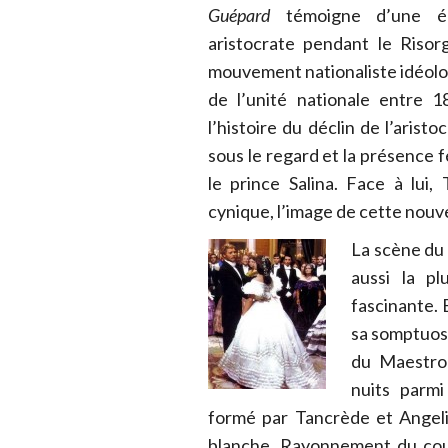
Guépard
témoigne d’une ép
aristocrate pendant le Risor
mouvement nationaliste idéologi
de l’unité nationale entre 
l’histoire du déclin de l’arist
sous le regard et la présence 
le prince Salina. Face à lui
cynique, l’image de cette nouve
La scène du 
aussi la pl
fascinante. 
sa somptuosi
du Maestro 
nuits parmi
formé par Tancrède et Angeli
blanche. Rayonnement du coup