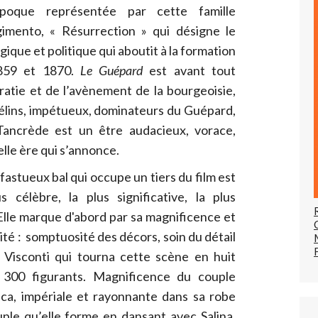
oque représentée par cette famille
gimento, « Résurrection » qui désigne le
que et politique qui aboutit à la formation
1859 et 1870.
Le Guépard
est avant tout
ocratie et de l’avènement de la bourgeoisie,
félins, impétueux, dominateurs du Guépard,
, Tancrède est un être audacieux, vorace,
lle ère qui s’annonce.
fastueux bal qui occupe un tiers du film est
us célèbre, la plus significative, la plus
Elle marque d'abord par sa magnificence et
té : somptuosité des décors, soin du détail
Visconti qui tourna cette scène en huit
 300 figurants. Magnificence du couple
ca, impériale et rayonnante dans sa robe
le qu’elle forme en dansant avec Salina,