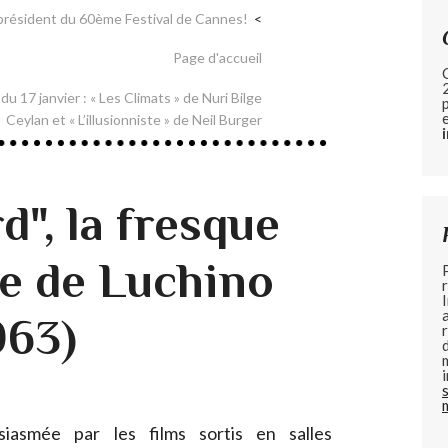
président du 60ème Festival de Cannes!
Page d'accueil
du 17 janvier : « Les Climats » de Nuri Bilge
Ceylan et « L’illusionniste » de Neil Burger
", la fresque
e de Luchino
963)
iasmée par les films sortis en salles