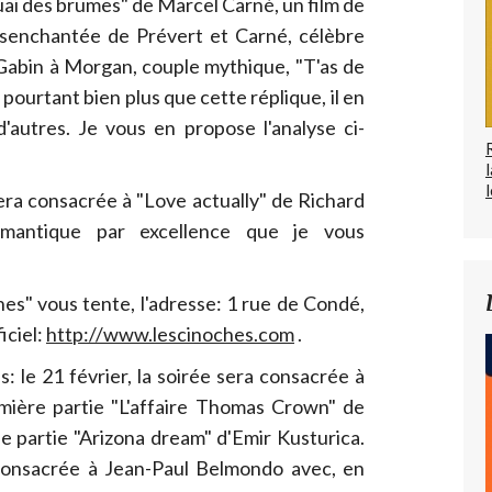
uai des brumes" de Marcel Carné, un film de
ésenchantée de Prévert et Carné, célèbre
 Gabin à Morgan, couple mythique, "T'as de
 pourtant bien plus que cette réplique, il en
d'autres. Je vous en propose l'analyse ci-
l
era consacrée à "Love actually" de Richard
omantique par excellence que je vous
hes" vous tente, l'adresse: 1 rue de Condé,
iciel:
http://www.lescinoches.com
.
: le 21 février, la soirée sera consacrée à
ière partie "L'affaire Thomas Crown" de
 partie "Arizona dream" d'Emir Kusturica.
a consacrée à Jean-Paul Belmondo avec, en