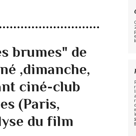
es brumes" de
né ,dimanche,
ant ciné-club
es (Paris,
lyse du film