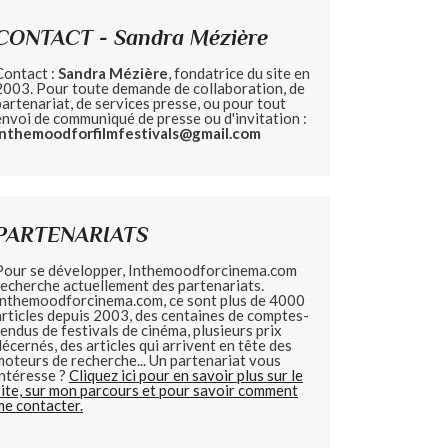
CONTACT - Sandra Mézière
Contact :
Sandra Mézière
, fondatrice du site en
2003. Pour toute demande de collaboration, de
partenariat, de services presse, ou pour tout
envoi de communiqué de presse ou d'invitation :
inthemoodforfilmfestivals@gmail.com
PARTENARIATS
Pour se développer, Inthemoodforcinema.com
recherche actuellement des partenariats.
Inthemoodforcinema.com, ce sont plus de 4000
articles depuis 2003, des centaines de comptes-
rendus de festivals de cinéma, plusieurs prix
décernés, des articles qui arrivent en tête des
moteurs de recherche... Un partenariat vous
intéresse ?
Cliquez ici pour en savoir plus sur le
site, sur mon parcours et pour savoir comment
me contacter.