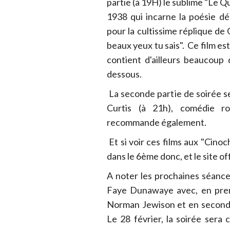
partie (à 19H) le sublime "Le Q
1938 qui incarne la poésie d
pour la cultissime réplique de
beaux yeux tu sais". Ce film est
contient d'ailleurs beaucoup 
dessous.
La seconde partie de soirée s
Curtis (à 21h), comédie r
recommande également.
Et si voir ces films aux "Cinoc
dans le 6ème donc, et le site off
A noter les prochaines séances
Faye Dunawaye avec, en prem
Norman Jewison et en seconde
Le 28 février, la soirée ser