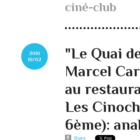
ciné-club
"Le Quai d
2010
10/02
Marcel Car
au restaur
Les Cinoch
6ème): ana
Share