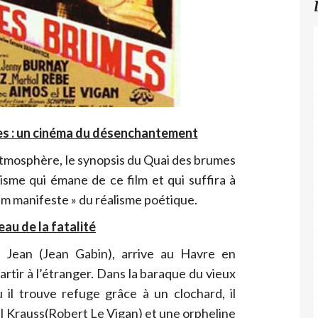
es : un cinéma du désenchantement
tmosphère, le synopsis du Quai des brumes
misme qui émane de ce film et qui suffira à
film manifeste » du réalisme poétique.
eau de la fatalité
e Jean (Jean Gabin), arrive au Havre en
rtir à l’étranger. Dans la baraque du vieux
l trouve refuge grâce à un clochard, il
l Krauss(Robert Le Vigan) et une orpheline