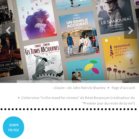
« Doute » de John Patrick Shanley
Page d'accueil
L'interview "in the mood for cinema" de Rémi Bezançon (réalisateur du
"Premier jour du reste de ta vie")
2009
19/02