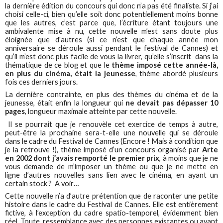
la dernière édition du concours qui donc n’a pas été finaliste. Si j’ai
choisi celle-ci, bien qu’elle soit donc potentiellement moins bonne
que les autres, c’est parce que, l’écriture étant toujours une
ambivalente mise à nu, cette nouvelle m’est sans doute plus
éloignée que d'autres (si ce n’est que chaque année mon
anniversaire se déroule aussi pendant le festival de Cannes) et
qu’il m’est donc plus facile de vous la livrer, qu’elle s’inscrit dans la
thématique de ce blog et que le
thème imposé cette année-là,
en plus du cinéma, était la jeunesse
, thème abordé plusieurs
fois ces derniers jours.
La dernière contrainte, en plus des thèmes du cinéma et de la
jeunesse, était enfin la longueur qui
ne devait pas dépasser 10
pages
, longueur maximale atteinte par cette nouvelle.
Il se pourrait que je renouvèle cet exercice de temps à autre,
peut-être la prochaine sera-t-elle une nouvelle qui se déroule
dans le cadre du Festival de Cannes (Encore ! Mais à condition que
je la retrouve !), thème imposé d’un concours organisé par
Arte
en 2002 dont j’avais remporté le premier prix
, à moins que je ne
vous demande de m’imposer un thème ou que je ne mette en
ligne d’autres nouvelles sans lien avec le cinéma, en ayant un
certain stock ? A voir…
Cette nouvelle n’a d’autre prétention que de raconter une petite
histoire dans le cadre du Festival de Cannes. Elle est entièrement
fictive, à l’exception du cadre spatio-temporel, évidemment bien
réel. Toute ressemblance avec des personnes existantes ou ayant