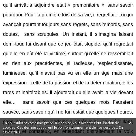
qu’il arrivât à adjoindre était « prémonitoire », sans savoir
pourquoi. Pour la première fois de sa vie, il regrettait. Lui qui
avançait pourtant toujours sans regrets, sans remords, sans
doutes,
sans scrupules. Un instant, il s’imagina faisant
demi-tour, lui disant que ce jeu était stupide, qu’il regrettait
qu’elle en eût été la victime, surtout qu’elle ne ressemblait
en rien aux précédentes, si radieuse, resplendissante,
lumineuse, qu’il n’avait pas vu en elle un âge mais une
expression : celle de la passion et de la détermination, elles
rares et inaltérables. Il ajouterait qu’elle avait la vie devant
elle…
sans savoir que ces quelques mots l’auraient
sauvée, sans savoir qu’il ne lui restait que quelques heures,
sans savoir que le lendemain après-midi, en s’éveillant,
En poursuivant votre navigation sur ce site, vous acceptez l'utilisation de
cookies. Ces derniers assurent le bon fonctionnement de nos services.
En
alangui et comateux, en entendant distraitement la voix
savoir plus
.