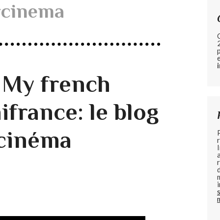
rcinema
 My french
ifrance: le blog
 cinéma