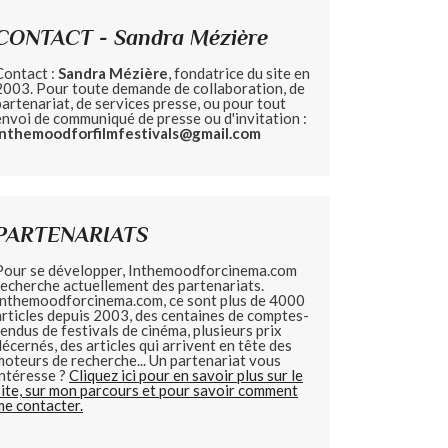
CONTACT - Sandra Mézière
Contact :
Sandra Mézière
, fondatrice du site en
2003. Pour toute demande de collaboration, de
partenariat, de services presse, ou pour tout
envoi de communiqué de presse ou d'invitation :
inthemoodforfilmfestivals@gmail.com
PARTENARIATS
Pour se développer, Inthemoodforcinema.com
recherche actuellement des partenariats.
Inthemoodforcinema.com, ce sont plus de 4000
articles depuis 2003, des centaines de comptes-
rendus de festivals de cinéma, plusieurs prix
décernés, des articles qui arrivent en tête des
moteurs de recherche... Un partenariat vous
intéresse ?
Cliquez ici pour en savoir plus sur le
site, sur mon parcours et pour savoir comment
me contacter.