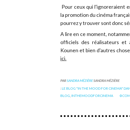
Pour ceux qui l'ignoreraient 
la promotion du cinéma françai
pourrez y trouver sont donc s
A lire en ce moment, notamment:
officiels des réalisateurs et
Kounen et bien d'autres choses
ici.
PAR
SANDRA MÉZIÈRE
SANDRA MÉZIÈRE
:
LE BLOG "IN THE MOOD FOR CINEMA" DAN
BLOG
,
INTHEMOODFORCINEMA
0
COM