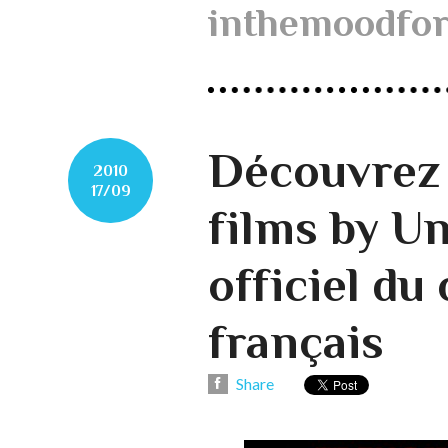
inthemoodfo
Découvrez
2010
17/09
films by Un
officiel du
français
Share