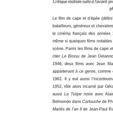
Critique réalisée suite à l'avant-p
p
Le film de cape et d’épée (défi
batailleurs, généreux et chevalere
le cinéma français des années
même si quelques films notables t
scène. Parmi les films de cape et
citer
Le Bossu
de Jean Delann
1946, deux films avec Jean Ma
appartenant à ce genre, comme
1962. Il y eut aussi l’incontour
1952, rôle alors incarné par Gér
aussi
La Tulipe noire
avec Alai
Belmondo dans
Cartouche
de Phi
Mariés de l’an II
de Jean-Paul Rap