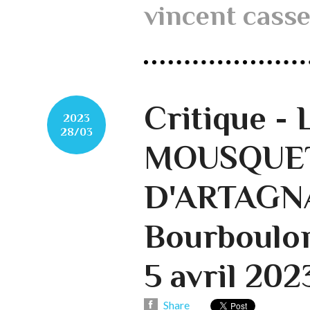
vincent casse
Critique -
2023
28/03
MOUSQUET
D'ARTAGNA
Bourboulon
5 avril 202
Share