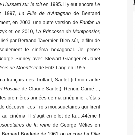
e Hussard sur le toit
en 1995. Il y eut encore
Le
en 1997,
La Fille de d’Artagnan
de Bertrand
mment, en 2003, une autre version de
Fanfan la
zyk et, en 2010,
La Princesse de Montpensier,
isé par Bertrand Tavernier. Bien sûr, le film de
 seulement le cinéma hexagonal. Je pense
eorge Sidney avec Stewart Granger et Janet
iers de Moonfleet
de Fritz Lang en 1955.
ma français des Truffaut, Sautet
(cf mon autre
et Rosalie
de Claude Sautet)
, Renoir, Carné…,
 les premières années de ma cinéphilie. J’étais
de découvrir ces Trois mousquetaires qui firent
s au cinéma. Il s’agit en effet de la….44ème !
squetaires de la reine
de George Méliès en
 Bernard Borderie de 1961 ou encore
La Fille