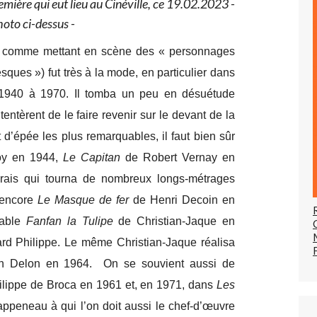
remière qui eut lieu au Cinéville, ce 19.02.2023 -
hoto ci-dessus -
ni comme mettant en scène des « personnages
sques ») fut très à la mode, en particulier dans
 1940 à 1970. Il tomba un peu en désuétude
entèrent de le faire revenir sur le devant de la
 d’épée les plus remarquables, il faut bien sûr
oy en 1944,
Le Capitan
de Robert Vernay en
rais qui tourna de nombreux longs-métrages
 encore
Le Masque de fer
de Henri Decoin en
nable
Fanfan la Tulipe
de Christian-Jaque en
ard Philippe. Le même Christian-Jaque réalisa
n Delon en 1964. On se souvient aussi de
lippe de Broca en 1961 et, en 1971, dans
Les
peneau à qui l’on doit aussi le chef-d’œuvre