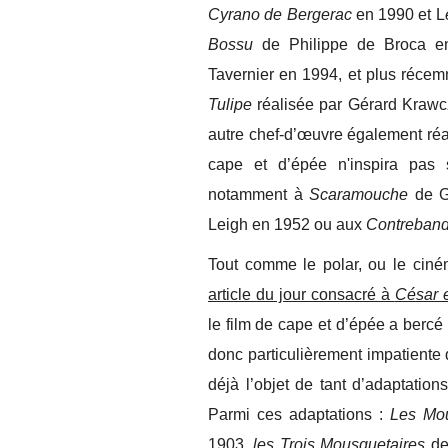
Cyrano de Bergerac
en 1990 et L
Bossu
de Philippe de Broca 
Tavernier en 1994, et plus réce
Tulipe
réalisée par Gérard Krawc
autre chef-d’œuvre également réal
cape et d’épée n'inspira pas
notamment à
Scaramouche
de G
Leigh en 1952 ou aux
Contreband
Tout comme le polar, ou le ciné
article du jour consacré à
César 
le film de cape et d’épée a bercé
donc particulièrement impatiente 
déjà l’objet de tant d’adaptation
Parmi ces adaptations :
Les Mou
1903,
les Trois Mousquetaires
de