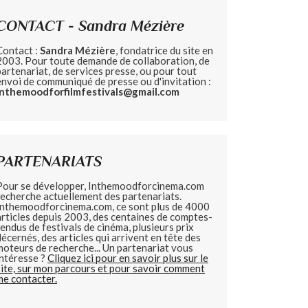
CONTACT - Sandra Mézière
Contact :
Sandra Mézière
, fondatrice du site en
2003. Pour toute demande de collaboration, de
partenariat, de services presse, ou pour tout
envoi de communiqué de presse ou d'invitation :
inthemoodforfilmfestivals@gmail.com
PARTENARIATS
Pour se développer, Inthemoodforcinema.com
recherche actuellement des partenariats.
Inthemoodforcinema.com, ce sont plus de 4000
articles depuis 2003, des centaines de comptes-
rendus de festivals de cinéma, plusieurs prix
décernés, des articles qui arrivent en tête des
moteurs de recherche... Un partenariat vous
intéresse ?
Cliquez ici pour en savoir plus sur le
site, sur mon parcours et pour savoir comment
me contacter.