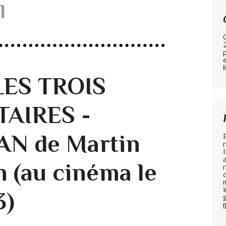
l
 LES TROIS
AIRES -
N de Martin
 (au cinéma le
3)