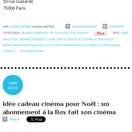
10 rue Guisarde
75006 Paris
PAR
SANDRA MÉZIÈRE
SANDRA MÉZIÈRE
LIEN PERMANENT
IMPRIMER
CATÉGORIES :
BONNES ADRESSES "IN THE MOOD FOR CINEMA"
TAGS :
DINA
NIKOLAOU
,
BONNES ADRESSES
,
LIVRE
,
GRÈCE
,
GRÈCE LA CUISINE AUTHENTIQUE
,
RESTAURANT
,
DINA NIKOLAOU
,
EVI EVANE
,
MARIA NIKOLAOU
,
PARIS
,
GASTRONOMIE
,
CADEAU
0
COMMENTAIRE
2016
22/12
Idée cadeau cinéma pour Noël : un
abonnement à la Box fait son cinéma
Share