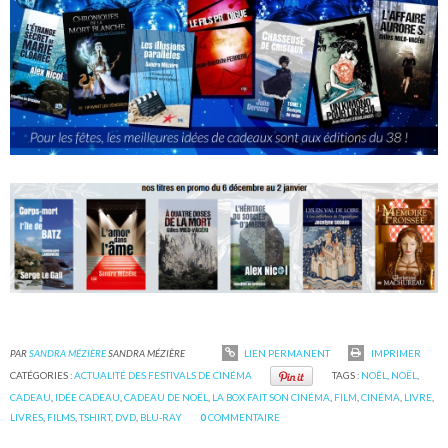
PAR
SANDRA MÉZIÈRE
SANDRA MÉZIÈRE
LIEN PERMANENT
IMPRIMER
CATÉGORIES :
ACTUALITÉ DES FESTIVALS DE CINÉMA
TAGS :
NOÊL
,
NOËL
,
CADEAU
,
IDÉE CADEAU
,
CADEAU DE NOËL
,
LA BOX FAIT SON CINÉMA
,
FILM
,
CINÉMA
,
LIVRE
,
LIVRES
,
FILMS
,
TSHIRT
,
DVD
,
BLU-RAY
0
COMMENTAIRE