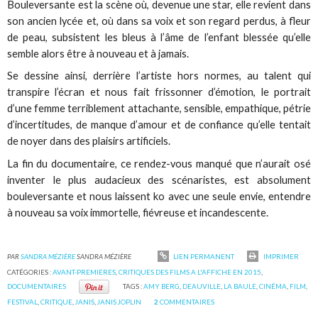
Bouleversante est la scène où, devenue une star, elle revient dans
son ancien lycée et, où dans sa voix et son regard perdus, à fleur
de peau, subsistent les bleus à l’âme de l’enfant blessée qu’elle
semble alors être à nouveau et à jamais.
Se dessine ainsi, derrière l’artiste hors normes, au talent qui
transpire l’écran et nous fait frissonner d’émotion, le portrait
d’une femme terriblement attachante, sensible, empathique, pétrie
d’incertitudes, de manque d’amour et de confiance qu’elle tentait
de noyer dans des plaisirs artificiels.
La fin du documentaire, ce rendez-vous manqué que n’aurait osé
inventer le plus audacieux des scénaristes, est absolument
bouleversante et nous laissent ko avec une seule envie, entendre
à nouveau sa voix immortelle, fiévreuse et incandescente.
PAR
SANDRA MÉZIÈRE
SANDRA MÉZIÈRE
LIEN PERMANENT
IMPRIMER
CATÉGORIES :
AVANT-PREMIERES
,
CRITIQUES DES FILMS A L'AFFICHE EN 2015
,
DOCUMENTAIRES
TAGS :
AMY BERG
,
DEAUVILLE
,
LA BAULE
,
CINÉMA
,
FILM
,
FESTIVAL
,
CRITIQUE
,
JANIS
,
JANIS JOPLIN
2
COMMENTAIRES