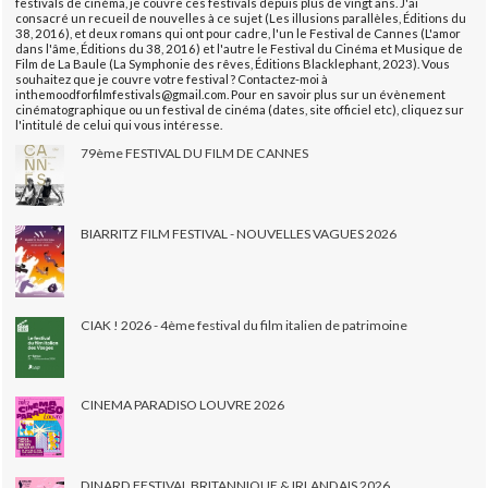
festivals de cinéma, je couvre ces festivals depuis plus de vingt ans. J'ai
consacré un recueil de nouvelles à ce sujet (Les illusions parallèles, Éditions du
38, 2016), et deux romans qui ont pour cadre, l'un le Festival de Cannes (L'amor
dans l'âme, Éditions du 38, 2016) et l'autre le Festival du Cinéma et Musique de
Film de La Baule (La Symphonie des rêves, Éditions Blacklephant, 2023). Vous
souhaitez que je couvre votre festival ? Contactez-moi à
inthemoodforfilmfestivals@gmail.com. Pour en savoir plus sur un évènement
cinématographique ou un festival de cinéma (dates, site officiel etc), cliquez sur
l'intitulé de celui qui vous intéresse.
79ème FESTIVAL DU FILM DE CANNES
BIARRITZ FILM FESTIVAL - NOUVELLES VAGUES 2026
CIAK ! 2026 - 4ème festival du film italien de patrimoine
CINEMA PARADISO LOUVRE 2026
DINARD FESTIVAL BRITANNIQUE & IRLANDAIS 2026