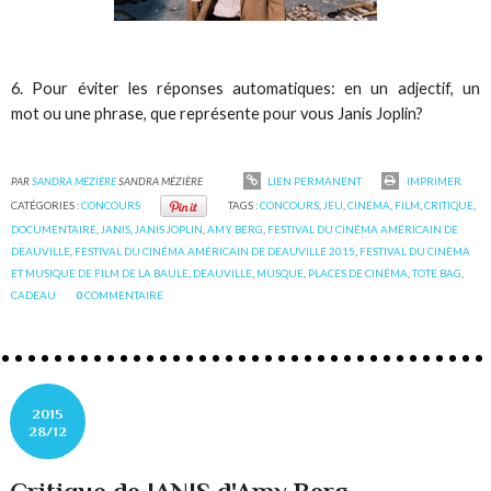
6. Pour éviter les réponses automatiques: en un adjectif, un
mot ou une phrase, que représente pour vous Janis Joplin?
PAR
SANDRA MÉZIÈRE
SANDRA MÉZIÈRE
LIEN PERMANENT
IMPRIMER
CATÉGORIES :
CONCOURS
TAGS :
CONCOURS
,
JEU
,
CINÉMA
,
FILM
,
CRITIQUE
,
DOCUMENTAIRE
,
JANIS
,
JANIS JOPLIN
,
AMY BERG
,
FESTIVAL DU CINÉMA AMÉRICAIN DE
DEAUVILLE
,
FESTIVAL DU CINÉMA AMÉRICAIN DE DEAUVILLE 2015
,
FESTIVAL DU CINÉMA
ET MUSIQUE DE FILM DE LA BAULE
,
DEAUVILLE
,
MUSQUE
,
PLACES DE CINÉMA
,
TOTE BAG
,
CADEAU
0
COMMENTAIRE
2015
28/12
Critique de JANIS d'Amy Berg