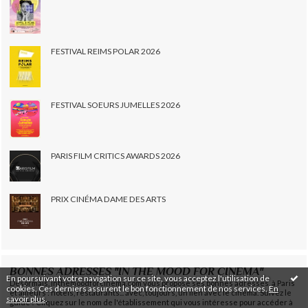
FESTIVAL REIMS POLAR 2026
FESTIVAL SOEURS JUMELLES 2026
PARIS FILM CRITICS AWARDS 2026
PRIX CINÉMA DAME DES ARTS
BONNES ADRESSES "IN THE MOOD FOR CINEMA"
En poursuivant votre navigation sur ce site, vous acceptez l'utilisation de
Désormais, Inthemoodforcinema.com vous propose ses bonnes adresses, à Paris
cookies. Ces derniers assurent le bon fonctionnement de nos services.
En
et ailleurs : hôtels, restaurants... avec, toujours, un lien avec le cinéma. Suivez le
savoir plus
.
guide ! Cliquez sur le nom de l'établissement qui vous intéresse pour accéder à