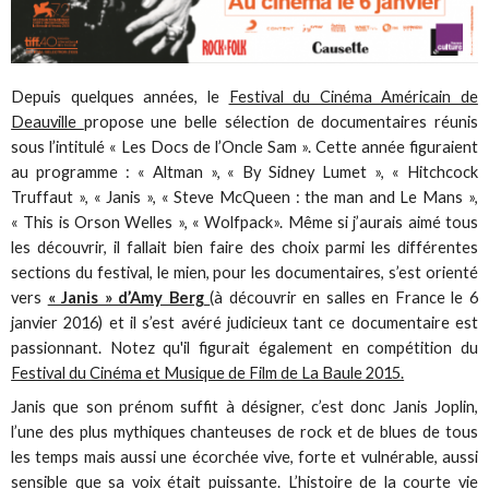
Depuis quelques années, le
Festival du Cinéma Américain de
Deauville
propose une belle sélection de documentaires réunis
sous l’intitulé « Les Docs de l’Oncle Sam ». Cette année figuraient
au programme : « Altman », « By Sidney Lumet », « Hitchcock
Truffaut », « Janis », « Steve McQueen : the man and Le Mans »,
« This is Orson Welles », « Wolfpack». Même si j’aurais aimé tous
les découvrir, il fallait bien faire des choix parmi les différentes
sections du festival, le mien, pour les documentaires, s’est orienté
vers
« Janis » d’Amy Berg
(à découvrir en salles en France le 6
janvier 2016) et il s’est avéré judicieux tant ce documentaire est
passionnant. Notez qu'il figurait également en compétition du
Festival du Cinéma et Musique de Film de La Baule 2015.
Janis que son prénom suffit à désigner, c’est donc Janis Joplin,
l’une des plus mythiques chanteuses de rock et de blues de tous
les temps mais aussi une écorchée vive, forte et vulnérable, aussi
sensible que sa voix était puissante. L’histoire de la courte vie