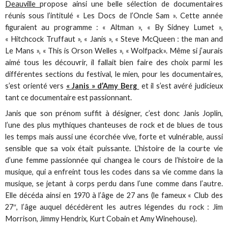
Deauville
propose ainsi une belle sélection de documentaires
réunis sous l’intitulé « Les Docs de l’Oncle Sam ». Cette année
figuraient au programme : « Altman », « By Sidney Lumet »,
« Hitchcock Truffaut », « Janis », « Steve McQueen : the man and
Le Mans », « This is Orson Welles », « Wolfpack». Même si j’aurais
aimé tous les découvrir, il fallait bien faire des choix parmi les
différentes sections du festival, le mien, pour les documentaires,
s’est orienté vers
« Janis » d’Amy Berg
et il s’est avéré judicieux
tant ce documentaire est passionnant.
Janis que son prénom suffit à désigner, c’est donc Janis Joplin,
l’une des plus mythiques chanteuses de rock et de blues de tous
les temps mais aussi une écorchée vive, forte et vulnérable, aussi
sensible que sa voix était puissante. L’histoire de la courte vie
d’une femme passionnée qui changea le cours de l’histoire de la
musique, qui a enfreint tous les codes dans sa vie comme dans la
musique, se jetant à corps perdu dans l’une comme dans l’autre.
Elle décéda ainsi en 1970 à l’âge de 27 ans (le fameux « Club des
27″, l’âge auquel décédèrent les autres légendes du rock : Jim
Morrison, Jimmy Hendrix, Kurt Cobain et Amy Winehouse).