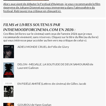
Alors que vient de débuter le Festival d'Avignon, je vous recommande le film
éponyme de Johann Dionnet qui vous immergera dans l'atmosphère du
festival. Retrouvez ma critique en cliquant ici.
FILMS et LIVRES SOUTENUS PAR
INTHEMOODFORCINEMA.COM EN 2026 :
Ces films (et livres sur le cinéma) sont ceux de l'année 2026 que je vous
recommande vivement, sans réserves. Cliquez sur le titre du film (ou du livre)
qui vous intéresse pour accéder au lien vers ma critique de celui-ci.
ADIEU MONDE CRUEL de Félix de Givry
DELON - MELVILLE, LA SOLITUDE DE DEUX SAMOURAÏS de
Laurent Galinon
EN FIDÈLE AMITIÉ (Lettres de cinéma) de Gilles Jacob
GOUROU de Yann Gozlan