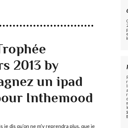
Trophée
rs 2013 by
gagnez un ipad
pour Inthemood
ois je dis qu'on ne m'y reprendra plus, que je