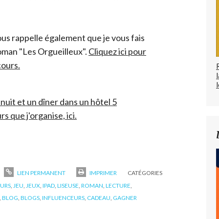
vous rappelle également que je vous fais
oman "Les Orgueilleux".
Cliquez ici pour
cours.
l
nuit et un dîner dans un hôtel 5
s que j'organise, ici.
LIEN PERMANENT
IMPRIMER
CATÉGORIES
URS
,
JEU
,
JEUX
,
IPAD
,
LISEUSE
,
ROMAN
,
LECTURE
,
,
BLOG
,
BLOGS
,
INFLUENCEURS
,
CADEAU
,
GAGNER