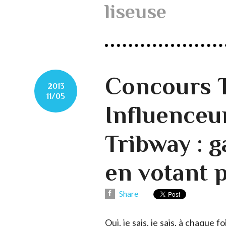
liseuse
Concours 
2013
11/05
Influenceu
Tribway : 
en votant 
Share
Oui, je sais, je sais, à chaque f