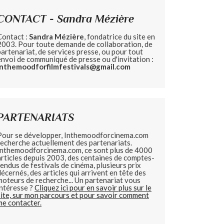
CONTACT - Sandra Mézière
Contact :
Sandra Mézière
, fondatrice du site en
2003. Pour toute demande de collaboration, de
partenariat, de services presse, ou pour tout
envoi de communiqué de presse ou d'invitation :
inthemoodforfilmfestivals@gmail.com
PARTENARIATS
Pour se développer, Inthemoodforcinema.com
recherche actuellement des partenariats.
Inthemoodforcinema.com, ce sont plus de 4000
articles depuis 2003, des centaines de comptes-
rendus de festivals de cinéma, plusieurs prix
décernés, des articles qui arrivent en tête des
moteurs de recherche... Un partenariat vous
intéresse ?
Cliquez ici pour en savoir plus sur le
site, sur mon parcours et pour savoir comment
me contacter.