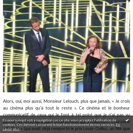
Alors, oui, moi aussi, Monsieur Lelouch, plus que jamais, « Je crois
au cinéma plus qu’à tout le reste ». Ce cinéma et le bonheur
communicatif de ceux qui le font à tel point que je n’ai pas vu
En poursuivant votre navigation sur ce site, vous acceptez l'utilisation de
passer les 3H30 qu’a duré la cérémonie qui a finalement couronné
cookies. Ces derniers assurent le bon fonctionnement de nos services.
En
« Fatima » (qui avait déjà remporté le prix Louis-Delluc, un film que
savoir plus
.