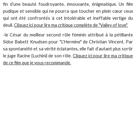
fin d’une beauté foudroyante, émouvante, énigmatique. Un film
pudique et sensible qui ne pourra que toucher en plein cœur ceux
qui ont été confrontés à cet intolérable et ineffable vertige du
deuil.
Cliquez ici pour lire ma critique complète de "Valley of love".
-le César du meilleur second rôle féminin attribué à la pétillante
Sidse Babett Knudsen pour "L'Hermine" de Christian Vincent. Par
sa spontanéité et sa vérité éclatantes, elle fait d’autant plus sortir
le juge Racine (Luchini) de son rôle.
Cliquez ici pour lire ma critique
de ce film que je vous recommande.