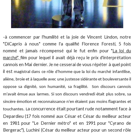
-à commencer par l'humilité et la joie de Vincent Lindon, notre
"DiCaprio à nous" comme l'a qualifié Florence Foresti, 5 fois
nommé et jamais récompensé qui le fut enfin pour "
La loi du
marché",
film pour lequel il avait déjà reçu le prix d'interprétation
cannois en Mai dernier. Je ne cesserai de vous répéter à quel point
il est
magistral dans ce rôle d'homme que la loi du marché infantilise,
aliène, broie et à laquelle avec une justesse sidérante et bouleversante il
oppose sa dignité, son humanité, sa fragilité. Son discours cannois
m'avait émue aux larmes. Si son discours vendredi était plus sobre, sa
sincère émotion et reconnaissance n'en étaient pas moins flagrantes et
a concurrence était pourtant rude notamment face à
touchantes. L
Depardieu (17 fois nommé aux César et César du meilleur acteur
en 1981 pour "Le Dernier métro" et en 1991 pour "Cyrano de
Bergerac"), Luchini (César du meilleur acteur pour un second rôle