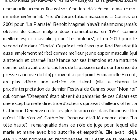
-la voix brisée par l'émotion de Benoît Magimel et sa gratitude envers
Emmanuelle Bercot et là aussi son émotion (décidément le maître mot
rix d'interprétation masculine à Cannes en
de cette cérémonie). P
2001 pour "La Pianiste", Benoît Magimel n'avait néanmoins jamais
obtenu de César malgré deux nominations: en 1997, comme
meilleur espoir masculin, pour "Les Voleurs", et en 2013 pour le
second rôle dans "Cloclo". Ce prix et celui reçu par Rod Paradot (là
aussi amplement mérité) comme meilleur jeune espoir masculin (qui
a attendri et charmé l'assistance par ses trémolos et sa maturité
comme cela avait été le cas lors de la passionnante conférence de
presse cannoise du film) prouvent à quel point Emmanuelle Bercot,
en plus d'être une actrice de talent (elle a obtenu le
prix d'interprétation du dernier Festival de Cannes pour "Mon roi"
qui, comme "Dheepan", était absent du palmarès de ces César) est
une exceptionnelle directrice d'acteurs qui avait d'ailleurs offert à
Catherine Deneuve un de ses plus beaux rôles dans l'immense film
qu'est "
Elle s'en va
".
Catherine Deneuve était là encore, dans "
La
tête haute
", remarquable dans ce rôle de juge pour lequel elle
marie et manie avec brio autorité et empathie. Elle avait déjà
été 13 fois nommée et récompensée du César de la meilleure