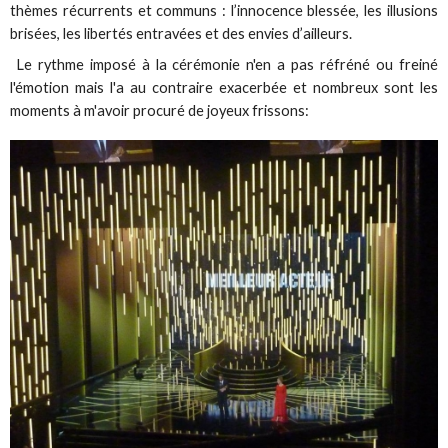
thèmes récurrents et communs : l’innocence blessée, les illusions
brisées, les libertés entravées et des envies d’ailleurs.
Le rythme imposé à la cérémonie n'en a pas réfréné ou freiné
l'émotion mais l'a au contraire exacerbée et nombreux sont les
moments à m'avoir procuré de joyeux frissons: