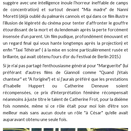
suggère avec une intelligence inouïe l’horreur ineffable de camps
de concentration) et surtout devant "Mia madre" de Nanni
Moretti (déjà oublié du palmarès cannois et qui dans ce film illustre
l’illusion de légèreté du cinéma pour tenter d’affronter le gouffre
étourdissant de la mort et du lendemain après la perte forcément
insensée d’un parent. Un film pudique, profondément émouvant et
un regard final qui vous hante longtemps après la projection) et
enfin "Taxi Téhéran" ( à la mise en scène particulièrement rusée et
brillante, qui avait obtenu l'ours d'or du Festival de Berlin 2015.)
Si je n'ai pas partagé l'enthousiasme général pour "Marguerite" (lui
préférant d'autres films de Giannoli comme "Quand j'étais
chanteur" et "A l'origine") et si j'aurais préféré que les prestations
d'Isabelle Huppert ou Catherine Deneuve soient
récompensées, ce prix d'interprétation féminine récompensait
néanmoins à juste titre le talent de Catherine Frot, pour la dixième
fois nommée, même si ce rôle était pour moi loin d'être son
meilleur mais sans aucun doute un rôle "à César" qu'elle avait
auparavant obtenu une seule fois.