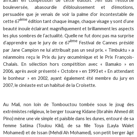
africain en compétition de cette édition. J’en suis ressortie
bouleversée, abasourdie d’éblouissement et d’émotions,
persuadée que je venais de voir la palme d’or incontestable de
ème
cette 67
édition tant chaque image, chaque visage y sont d’une
beauté inouïe éclairant magnifiquement et brillamment les aspects
les plus sombres de l’actualité. Quelle ne fut donc pas ma surprise
ème
d’apprendre que le jury de ce 67
Festival de Cannes présidé
par Jane Campion ne lui attribuait pas un seul prix. « Timbuktu » a
néanmoins reçu le Prix du jury œcuménique et le Prix François-
Chalais. En sélection hors compétition avec « Bamako » en
2006, après avoir présenté « Octobre » en 1993 et « En attendant
le bonheur » en 2002, ayant également été membre du jury en
2007, le cinéaste est un habitué de la Croisette.
Au Mali, non loin de Tombouctou tombée sous le joug des
extrémistes religieux, le berger touareg Kidane (Ibrahim Ahmed dit
Pino) mène une vie simple et paisible dans les dunes, entouré de sa
femme Satima (Toulou Kiki), de sa fille Toya (Layla Walet
Mohamed) et de Issan (Mehdi Ah Mohamed), son petit berger âgé