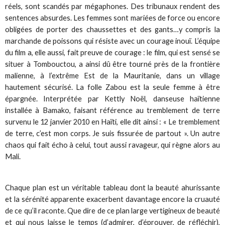
réels, sont scandés par mégaphones. Des tribunaux rendent des
sentences absurdes. Les femmes sont mariées de force ou encore
obligées de porter des chaussettes et des gants…y compris la
marchande de poissons qui résiste avec un courage inouï. L’équipe
du film a, elle aussi, fait preuve de courage : le film, qui est sensé se
situer à Tombouctou, a ainsi dû être tourné près de la frontière
malienne, à l’extrême Est de la Mauritanie, dans un village
hautement sécurisé. La folle Zabou est la seule femme à être
épargnée. Interprétée par Kettly Noël, danseuse haïtienne
installée à Bamako, faisant référence au tremblement de terre
survenu le 12 janvier 2010 en Haïti, elle dit ainsi : « Le tremblement
de terre, c’est mon corps. Je suis fissurée de partout ». Un autre
chaos qui fait écho à celui, tout aussi ravageur, qui règne alors au
Mali.
Chaque plan est un véritable tableau dont la beauté ahurissante
et la sérénité apparente exacerbent davantage encore la cruauté
de ce qu’il raconte. Que dire de ce plan large vertigineux de beauté
et qui nous laisse le temps (d’admirer, d’éprouver, de réfléchir),