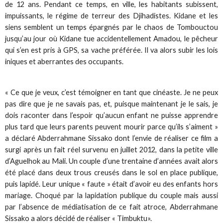
de 12 ans. Pendant ce temps, en ville, les habitants subissent,
impuissants, le régime de terreur des Djihadistes. Kidane et les
siens semblent un temps épargnés par le chaos de Tombouctou
jusqu’au jour où Kidane tue accidentellement Amadou, le pêcheur
qui s’en est pris à GPS, sa vache préférée. Il va alors subir les lois
iniques et aberrantes des occupants.
« Ce que je veux, c’est témoigner en tant que cinéaste. Je ne peux
pas dire que je ne savais pas, et, puisque maintenant je le sais, je
dois raconter dans l’espoir qu’aucun enfant ne puisse apprendre
plus tard que leurs parents peuvent mourir parce qu’ils s’aiment »
a déclaré Abderrahmane Sissako dont l’envie de réaliser ce film a
surgi après un fait réel survenu en juillet 2012, dans la petite ville
d’Aguelhok au Mali. Un couple d’une trentaine d’années avait alors
été placé dans deux trous creusés dans le sol en place publique,
puis lapidé. Leur unique « faute » était d’avoir eu des enfants hors
mariage. Choqué par la lapidation publique du couple mais aussi
par l’absence de médiatisation de ce fait atroce, Abderrahmane
Sissako a alors décidé de réaliser « Timbuktu».