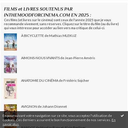
FILMS et LIVRES SOUTENUS PAR
INTHEMOODFORCINEMA.COM EN 2025 :
Ces films (et livres sur le cinéma) sont ceux de l'année 2025 que je vous
recommande vivement, sans réserves. Cliquez sur le titre du film (ou du livre)
qui vous intéresse pour accéder au lien vers ma critique de celui-ci.
À BICYCLETTE de Mathias MLEKUZ
AIMONS-NOUS VIVANTS de Jean-Pierre Améris
ANATOMIE DU CINÉMA de Frédéric Sojcher
AVIGNON de Johann Dionnet
En poursuivant votre navigation sur ce site, vous acceptez l'utilisation de
cookies. Ces derniers assurent le bon fonctionnement de nos services.
En
savoir plus
.
BARDOT de Nicolas Bary et Alain Berliner