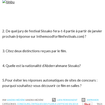
2. De quel jury de festival Sissako fera-t-il partie à partir de janvier
prochain (réponse sur Inthemoodforfilmfestivals.com) ?
3. Citez deux distinctions reçues par le film.
4. Quelle est la nationalité d’Abderrahmane Sissako?
5.Pour éviter les réponses automatiques de sites de concours :
pourquoi souhaitez-vous découvrir ce film en salles ?
PAR
SANDRA MÉZIÈRE
SANDRA MÉZIÈRE
LIEN PERMANENT
IMPRIMER
CATÉGORIES :
CONCOURS
,
CRITIQUES DES FILMS A L'AFFICHE EN 2014
TAGS