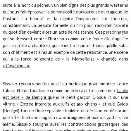
suite à la mort du pêcheur, un plan digne des plus grands westerns
qui nous fait éprouver la somptuosité douloureuse et tragique de
l’instant. La beauté et la dignité l’emportent sur l’horreur,
constamment. La beauté formelle du film pour raconter l’âpreté
du quotidien devient alors un acte de résistance. Ces personnages
qui se dressent contre l’horreur comme cette jeune fille flagellée
parce qu’elle a chanté et qui se met à chanter tandis qu’elle subit
son châtiment est ainsi un exemple de cette résistance, une scène
qui a la force poignante de « la Marseillaise » chantée dans
« Casablanca».
Sissako recours parfois aussi au burlesque pour montrer toute
l’absurdité du fanatisme comme un écho à cette scène de «
La vie
est belle » de Benigni
quand le petit garçon Giosué lit sur une
vitrine « Entrée interdite aux juifs et aux chiens » et que Guido
(Benigni) tourne l’inacceptable stupidité en dérision en déclarant
qu’il interdirait son magasin « aux araignées et aux wisigoths ». De
même, Sissako souligne aussi les contradictions grotesques des
fanatiques qui interdisent la musique mais ne savent qu’en faire