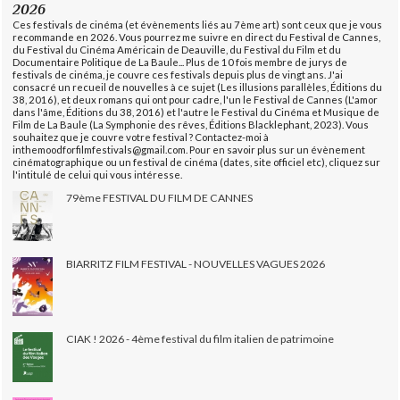
2026
Ces festivals de cinéma (et évènements liés au 7ème art) sont ceux que je vous
recommande en 2026. Vous pourrez me suivre en direct du Festival de Cannes,
du Festival du Cinéma Américain de Deauville, du Festival du Film et du
Documentaire Politique de La Baule... Plus de 10 fois membre de jurys de
festivals de cinéma, je couvre ces festivals depuis plus de vingt ans. J'ai
consacré un recueil de nouvelles à ce sujet (Les illusions parallèles, Éditions du
38, 2016), et deux romans qui ont pour cadre, l'un le Festival de Cannes (L'amor
dans l'âme, Éditions du 38, 2016) et l'autre le Festival du Cinéma et Musique de
Film de La Baule (La Symphonie des rêves, Éditions Blacklephant, 2023). Vous
souhaitez que je couvre votre festival ? Contactez-moi à
inthemoodforfilmfestivals@gmail.com. Pour en savoir plus sur un évènement
cinématographique ou un festival de cinéma (dates, site officiel etc), cliquez sur
l'intitulé de celui qui vous intéresse.
79ème FESTIVAL DU FILM DE CANNES
BIARRITZ FILM FESTIVAL - NOUVELLES VAGUES 2026
CIAK ! 2026 - 4ème festival du film italien de patrimoine