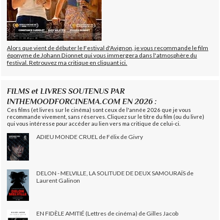
Alors que vient de débuter le Festival d'Avignon, je vous recommande le film
éponyme de Johann Dionnet qui vous immergera dans l'atmosphère du
festival. Retrouvez ma critique en cliquant ici.
FILMS et LIVRES SOUTENUS PAR
INTHEMOODFORCINEMA.COM EN 2026 :
Ces films (et livres sur le cinéma) sont ceux de l'année 2026 que je vous
recommande vivement, sans réserves. Cliquez sur le titre du film (ou du livre)
qui vous intéresse pour accéder au lien vers ma critique de celui-ci.
ADIEU MONDE CRUEL de Félix de Givry
DELON - MELVILLE, LA SOLITUDE DE DEUX SAMOURAÏS de
Laurent Galinon
EN FIDÈLE AMITIÉ (Lettres de cinéma) de Gilles Jacob