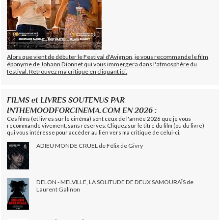
Alors que vient de débuter le Festival d'Avignon, je vous recommande le film
éponyme de Johann Dionnet qui vous immergera dans l'atmosphère du
festival. Retrouvez ma critique en cliquant ici.
FILMS et LIVRES SOUTENUS PAR
INTHEMOODFORCINEMA.COM EN 2026 :
Ces films (et livres sur le cinéma) sont ceux de l'année 2026 que je vous
recommande vivement, sans réserves. Cliquez sur le titre du film (ou du livre)
qui vous intéresse pour accéder au lien vers ma critique de celui-ci.
ADIEU MONDE CRUEL de Félix de Givry
DELON - MELVILLE, LA SOLITUDE DE DEUX SAMOURAÏS de
Laurent Galinon