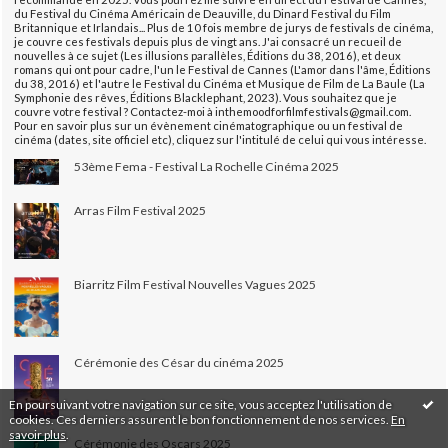
du Festival du Cinéma Américain de Deauville, du Dinard Festival du Film
Britannique et Irlandais... Plus de 10 fois membre de jurys de festivals de cinéma,
je couvre ces festivals depuis plus de vingt ans. J'ai consacré un recueil de
nouvelles à ce sujet (Les illusions parallèles, Éditions du 38, 2016), et deux
romans qui ont pour cadre, l'un le Festival de Cannes (L'amor dans l'âme, Éditions
du 38, 2016) et l'autre le Festival du Cinéma et Musique de Film de La Baule (La
Symphonie des rêves, Éditions Blacklephant, 2023). Vous souhaitez que je
couvre votre festival ? Contactez-moi à inthemoodforfilmfestivals@gmail.com.
Pour en savoir plus sur un évènement cinématographique ou un festival de
cinéma (dates, site officiel etc), cliquez sur l'intitulé de celui qui vous intéresse.
53ème Fema - Festival La Rochelle Cinéma 2025
Arras Film Festival 2025
Biarritz Film Festival Nouvelles Vagues 2025
Cérémonie des César du cinéma 2025
En poursuivant votre navigation sur ce site, vous acceptez l'utilisation de
cookies. Ces derniers assurent le bon fonctionnement de nos services.
En
savoir plus
.
Cérémonie des Oscars 2025