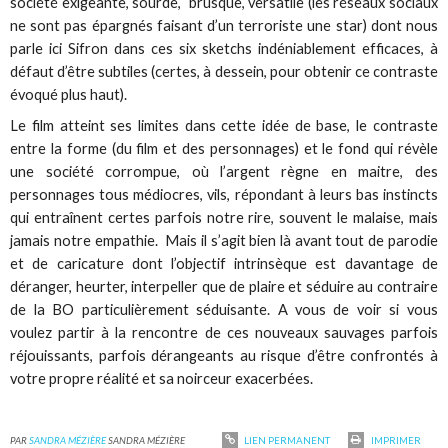
société exigeante, sourde, brusque, versatile (les réseaux sociaux
ne sont pas épargnés faisant d’un terroriste une star) dont nous
parle ici Sifron dans ces six sketchs indéniablement efficaces, à
défaut d’être subtiles (certes, à dessein, pour obtenir ce contraste
évoqué plus haut).
Le film atteint ses limites dans cette idée de base, le contraste
entre la forme (du film et des personnages) et le fond qui révèle
une société corrompue, où l’argent règne en maitre, des
personnages tous médiocres, vils, répondant à leurs bas instincts
qui entraînent certes parfois notre rire, souvent le malaise, mais
jamais notre empathie. Mais il s’agit bien là avant tout de parodie
et de caricature dont l’objectif intrinsèque est davantage de
déranger, heurter, interpeller que de plaire et séduire au contraire
de la BO particulièrement séduisante. A vous de voir si vous
voulez partir à la rencontre de ces nouveaux sauvages parfois
réjouissants, parfois dérangeants au risque d’être confrontés à
votre propre réalité et sa noirceur exacerbées.
PAR
SANDRA MÉZIÈRE
SANDRA MÉZIÈRE
LIEN PERMANENT
IMPRIMER