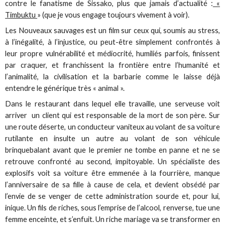
contre le fanatisme de Sissako, plus que jamais d’actualité :
«
Timbuktu
» (que je vous engage toujours vivement à voir).
Les Nouveaux sauvages est un film sur ceux qui, soumis au stress,
à l’inégalité, à l’injustice, ou peut-être simplement confrontés à
leur propre vulnérabilité et médiocrité, humiliés parfois, finissent
par craquer, et franchissent la frontière entre l’humanité et
l’animalité, la civilisation et la barbarie comme le laisse déjà
entendre le générique très « animal ».
Dans le restaurant dans lequel elle travaille, une serveuse voit
arriver un client qui est responsable de la mort de son père. Sur
une route déserte, un conducteur vaniteux au volant de sa voiture
rutilante en insulte un autre au volant de son véhicule
brinquebalant avant que le premier ne tombe en panne et ne se
retrouve confronté au second, impitoyable. Un spécialiste des
explosifs voit sa voiture être emmenée à la fourrière, manque
l’anniversaire de sa fille à cause de cela, et devient obsédé par
l’envie de se venger de cette administration sourde et, pour lui,
inique. Un fils de riches, sous l’emprise de l’alcool, renverse, tue une
femme enceinte, et s’enfuit. Un riche mariage va se transformer en