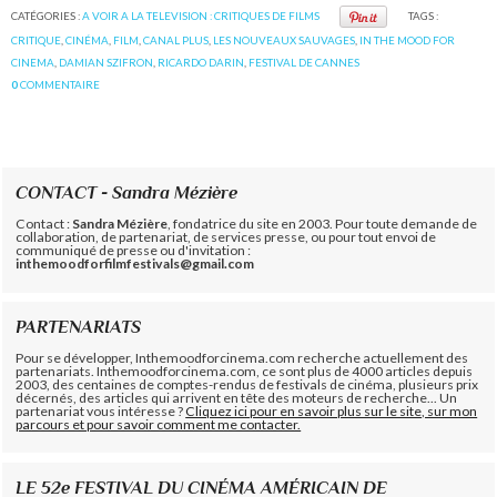
CATÉGORIES :
A VOIR A LA TELEVISION : CRITIQUES DE FILMS
TAGS :
CRITIQUE
,
CINÉMA
,
FILM
,
CANAL PLUS
,
LES NOUVEAUX SAUVAGES
,
IN THE MOOD FOR
CINEMA
,
DAMIAN SZIFRON
,
RICARDO DARIN
,
FESTIVAL DE CANNES
0
COMMENTAIRE
CONTACT - Sandra Mézière
Contact :
Sandra Mézière
, fondatrice du site en 2003. Pour toute demande de
collaboration, de partenariat, de services presse, ou pour tout envoi de
communiqué de presse ou d'invitation :
inthemoodforfilmfestivals@gmail.com
PARTENARIATS
Pour se développer, Inthemoodforcinema.com recherche actuellement des
partenariats. Inthemoodforcinema.com, ce sont plus de 4000 articles depuis
2003, des centaines de comptes-rendus de festivals de cinéma, plusieurs prix
décernés, des articles qui arrivent en tête des moteurs de recherche... Un
partenariat vous intéresse ?
Cliquez ici pour en savoir plus sur le site, sur mon
parcours et pour savoir comment me contacter.
LE 52e FESTIVAL DU CINÉMA AMÉRICAIN DE