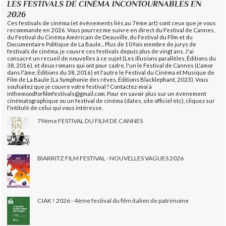
LES FESTIVALS DE CINÉMA INCONTOURNABLES EN
2026
Ces festivals de cinéma (et évènements liés au 7ème art) sont ceux que je vous
recommande en 2026. Vous pourrez me suivre en direct du Festival de Cannes,
du Festival du Cinéma Américain de Deauville, du Festival du Film et du
Documentaire Politique de La Baule... Plus de 10 fois membre de jurys de
festivals de cinéma, je couvre ces festivals depuis plus de vingt ans. J'ai
consacré un recueil de nouvelles à ce sujet (Les illusions parallèles, Éditions du
38, 2016), et deux romans qui ont pour cadre, l'un le Festival de Cannes (L'amor
dans l'âme, Éditions du 38, 2016) et l'autre le Festival du Cinéma et Musique de
Film de La Baule (La Symphonie des rêves, Éditions Blacklephant, 2023). Vous
souhaitez que je couvre votre festival ? Contactez-moi à
inthemoodforfilmfestivals@gmail.com. Pour en savoir plus sur un évènement
cinématographique ou un festival de cinéma (dates, site officiel etc), cliquez sur
l'intitulé de celui qui vous intéresse.
79ème FESTIVAL DU FILM DE CANNES
BIARRITZ FILM FESTIVAL - NOUVELLES VAGUES 2026
CIAK ! 2026 - 4ème festival du film italien de patrimoine