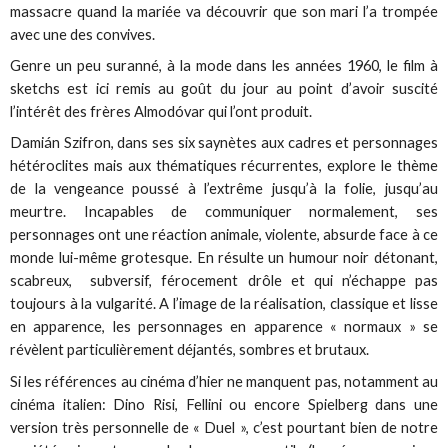
massacre quand la mariée va découvrir que son mari l’a trompée
avec une des convives.
Genre un peu suranné, à la mode dans les années 1960, le film à
sketchs est ici remis au goût du jour au point d’avoir suscité
l’intérêt des frères Almodóvar qui l’ont produit.
Damián Szifron, dans ses six saynètes aux cadres et personnages
hétéroclites mais aux thématiques récurrentes, explore le thème
de la vengeance poussé à l’extrême jusqu’à la folie, jusqu’au
meurtre. Incapables de communiquer normalement, ses
personnages ont une réaction animale, violente, absurde face à ce
monde lui-même grotesque. En résulte un humour noir détonant,
scabreux, subversif, férocement drôle et qui n’échappe pas
toujours à la vulgarité. A l’image de la réalisation, classique et lisse
en apparence, les personnages en apparence « normaux » se
révèlent particulièrement déjantés, sombres et brutaux.
Si les références au cinéma d’hier ne manquent pas, notamment au
cinéma italien: Dino Risi, Fellini ou encore Spielberg dans une
version très personnelle de « Duel », c’est pourtant bien de notre