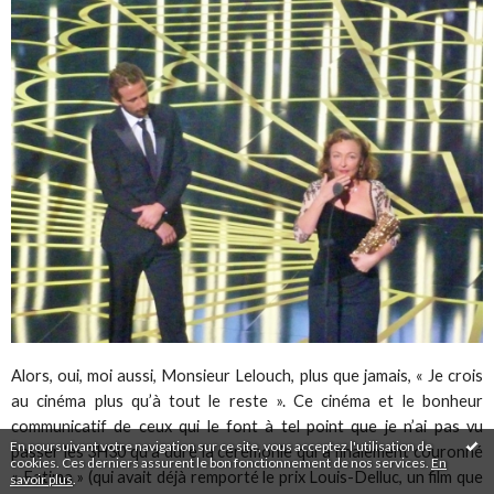
Alors, oui, moi aussi, Monsieur Lelouch, plus que jamais, « Je crois
au cinéma plus qu’à tout le reste ». Ce cinéma et le bonheur
communicatif de ceux qui le font à tel point que je n’ai pas vu
En poursuivant votre navigation sur ce site, vous acceptez l'utilisation de
passer les 3H30 qu’a duré la cérémonie qui a finalement couronné
cookies. Ces derniers assurent le bon fonctionnement de nos services.
En
« Fatima » (qui avait déjà remporté le prix Louis-Delluc, un film que
savoir plus
.