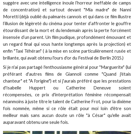
suggère avec une intelligence inouïe l’horreur ineffable de camps
de concentration) et surtout devant "Mia madre" de Nanni
Moretti (déjà oublié du palmarès cannois et qui dans ce film illustre
l’illusion de légèreté du cinéma pour tenter d’affronter le gouffre
étourdissant de la mort et du lendemain après la perte forcément
insensée d’un parent. Un film pudique, profondément émouvant et
un regard final qui vous hante longtemps après la projection) et
enfin "Taxi Téhéran" ( à la mise en scène particulièrement rusée et
brillante, qui avait obtenu l'ours d'or du Festival de Berlin 2015.)
Si je n'ai pas partagé l'enthousiasme général pour "Marguerite" (lui
préférant d'autres films de Giannoli comme "Quand j'étais
chanteur" et "A l'origine") et si j'aurais préféré que les prestations
d'Isabelle Huppert ou Catherine Deneuve soient
récompensées, ce prix d'interprétation féminine récompensait
néanmoins à juste titre le talent de Catherine Frot, pour la dixième
fois nommée, même si ce rôle était pour moi loin d'être son
meilleur mais sans aucun doute un rôle "à César" qu'elle avait
auparavant obtenu une seule fois.