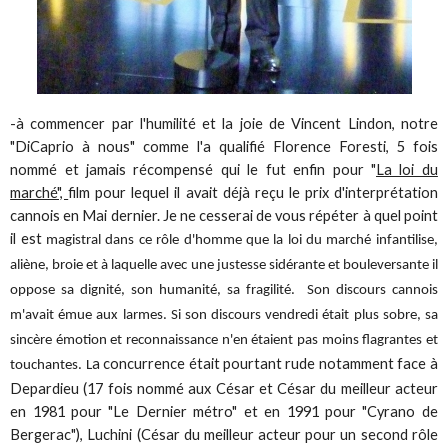
-à commencer par l'humilité et la joie de Vincent Lindon, notre
"DiCaprio à nous" comme l'a qualifié Florence Foresti, 5 fois
nommé et jamais récompensé qui le fut enfin pour "
La loi du
marché",
film pour lequel il avait déjà reçu le prix d'interprétation
cannois en Mai dernier. Je ne cesserai de vous répéter à quel point
il est
magistral dans ce rôle d'homme que la loi du marché infantilise,
aliène, broie et à laquelle avec une justesse sidérante et bouleversante il
oppose sa dignité, son humanité, sa fragilité. Son discours cannois
m'avait émue aux larmes. Si son discours vendredi était plus sobre, sa
sincère émotion et reconnaissance n'en étaient pas moins flagrantes et
a concurrence était pourtant rude notamment face à
touchantes. L
Depardieu (17 fois nommé aux César et César du meilleur acteur
en 1981 pour "Le Dernier métro" et en 1991 pour "Cyrano de
Bergerac"), Luchini (César du meilleur acteur pour un second rôle