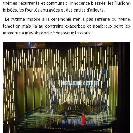
thèmes récurrents et communs : l’innocence blessée, les illusions
brisées, les libertés entravées et des envies d’ailleurs.
Le rythme imposé à la cérémonie n'en a pas réfréné ou freiné
l'émotion mais l'a au contraire exacerbée et nombreux sont les
moments à m'avoir procuré de joyeux frissons: