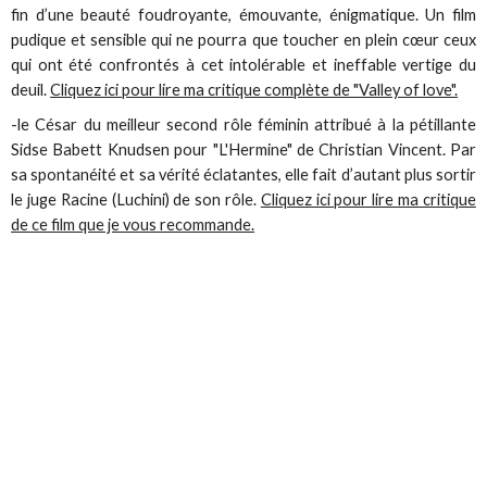
fin d’une beauté foudroyante, émouvante, énigmatique. Un film
pudique et sensible qui ne pourra que toucher en plein cœur ceux
qui ont été confrontés à cet intolérable et ineffable vertige du
deuil.
Cliquez ici pour lire ma critique complète de "Valley of love".
-le César du meilleur second rôle féminin attribué à la pétillante
Sidse Babett Knudsen pour "L'Hermine" de Christian Vincent. Par
sa spontanéité et sa vérité éclatantes, elle fait d’autant plus sortir
le juge Racine (Luchini) de son rôle.
Cliquez ici pour lire ma critique
de ce film que je vous recommande.