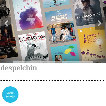
despelchin
2016
04/03