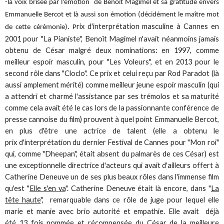
-la voix brisée par l'émotion de Benoît Magimel et sa gratitude envers
Emmanuelle Bercot et là aussi son émotion (décidément le maître mot
rix d'interprétation masculine à Cannes en
de cette cérémonie). P
2001 pour "La Pianiste", Benoît Magimel n'avait néanmoins jamais
obtenu de César malgré deux nominations: en 1997, comme
meilleur espoir masculin, pour "Les Voleurs", et en 2013 pour le
second rôle dans "Cloclo". Ce prix et celui reçu par Rod Paradot (là
aussi amplement mérité) comme meilleur jeune espoir masculin (qui
a attendri et charmé l'assistance par ses trémolos et sa maturité
comme cela avait été le cas lors de la passionnante conférence de
presse cannoise du film) prouvent à quel point Emmanuelle Bercot,
en plus d'être une actrice de talent (elle a obtenu le
prix d'interprétation du dernier Festival de Cannes pour "Mon roi"
qui, comme "Dheepan", était absent du palmarès de ces César) est
une exceptionnelle directrice d'acteurs qui avait d'ailleurs offert à
Catherine Deneuve un de ses plus beaux rôles dans l'immense film
qu'est "
Elle s'en va
".
Catherine Deneuve était là encore, dans "
La
tête haute
", remarquable dans ce rôle de juge pour lequel elle
marie et manie avec brio autorité et empathie. Elle avait déjà
été 13 fois nommée et récompensée du César de la meilleure