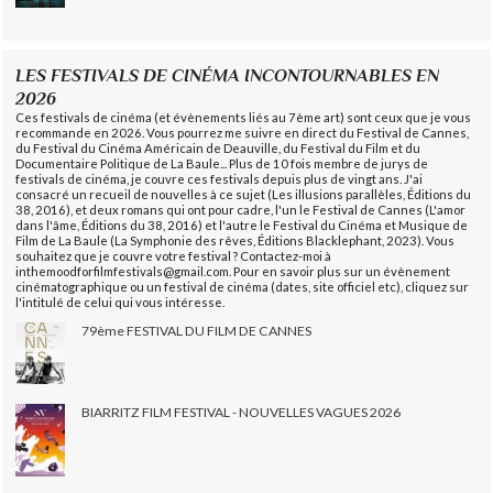
LES FESTIVALS DE CINÉMA INCONTOURNABLES EN
2026
Ces festivals de cinéma (et évènements liés au 7ème art) sont ceux que je vous
recommande en 2026. Vous pourrez me suivre en direct du Festival de Cannes,
du Festival du Cinéma Américain de Deauville, du Festival du Film et du
Documentaire Politique de La Baule... Plus de 10 fois membre de jurys de
festivals de cinéma, je couvre ces festivals depuis plus de vingt ans. J'ai
consacré un recueil de nouvelles à ce sujet (Les illusions parallèles, Éditions du
38, 2016), et deux romans qui ont pour cadre, l'un le Festival de Cannes (L'amor
dans l'âme, Éditions du 38, 2016) et l'autre le Festival du Cinéma et Musique de
Film de La Baule (La Symphonie des rêves, Éditions Blacklephant, 2023). Vous
souhaitez que je couvre votre festival ? Contactez-moi à
inthemoodforfilmfestivals@gmail.com. Pour en savoir plus sur un évènement
cinématographique ou un festival de cinéma (dates, site officiel etc), cliquez sur
l'intitulé de celui qui vous intéresse.
79ème FESTIVAL DU FILM DE CANNES
BIARRITZ FILM FESTIVAL - NOUVELLES VAGUES 2026