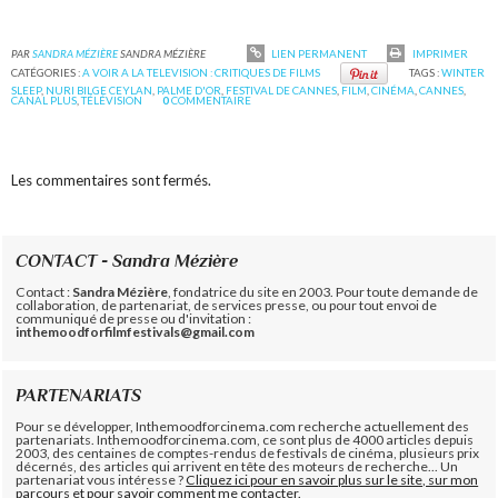
PAR
SANDRA MÉZIÈRE
SANDRA MÉZIÈRE
LIEN PERMANENT
IMPRIMER
CATÉGORIES :
A VOIR A LA TELEVISION : CRITIQUES DE FILMS
TAGS :
WINTER
SLEEP
,
NURI BILGE CEYLAN
,
PALME D'OR
,
FESTIVAL DE CANNES
,
FILM
,
CINÉMA
,
CANNES
,
CANAL PLUS
,
TÉLÉVISION
0
COMMENTAIRE
Les commentaires sont fermés.
CONTACT - Sandra Mézière
Contact :
Sandra Mézière
, fondatrice du site en 2003. Pour toute demande de
collaboration, de partenariat, de services presse, ou pour tout envoi de
communiqué de presse ou d'invitation :
inthemoodforfilmfestivals@gmail.com
PARTENARIATS
Pour se développer, Inthemoodforcinema.com recherche actuellement des
partenariats. Inthemoodforcinema.com, ce sont plus de 4000 articles depuis
2003, des centaines de comptes-rendus de festivals de cinéma, plusieurs prix
décernés, des articles qui arrivent en tête des moteurs de recherche... Un
partenariat vous intéresse ?
Cliquez ici pour en savoir plus sur le site, sur mon
parcours et pour savoir comment me contacter.