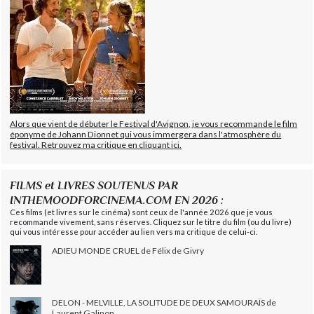
Alors que vient de débuter le Festival d'Avignon, je vous recommande le film
éponyme de Johann Dionnet qui vous immergera dans l'atmosphère du
festival. Retrouvez ma critique en cliquant ici.
FILMS et LIVRES SOUTENUS PAR
INTHEMOODFORCINEMA.COM EN 2026 :
Ces films (et livres sur le cinéma) sont ceux de l'année 2026 que je vous
recommande vivement, sans réserves. Cliquez sur le titre du film (ou du livre)
qui vous intéresse pour accéder au lien vers ma critique de celui-ci.
ADIEU MONDE CRUEL de Félix de Givry
DELON - MELVILLE, LA SOLITUDE DE DEUX SAMOURAÏS de
Laurent Galinon