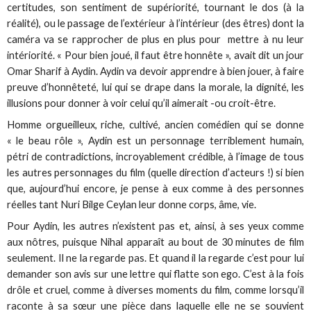
certitudes, son sentiment de supériorité, tournant le dos (à la
réalité), ou le passage de l’extérieur à l’intérieur (des êtres) dont la
caméra va se rapprocher de plus en plus pour mettre à nu leur
intériorité. « Pour bien joué, il faut être honnête », avait dit un jour
Omar Sharif à Aydin. Aydin va devoir apprendre à bien jouer, à faire
preuve d’honnêteté, lui qui se drape dans la morale, la dignité, les
illusions pour donner à voir celui qu’il aimerait -ou croit-être.
Homme orgueilleux, riche, cultivé, ancien comédien qui se donne
« le beau rôle », Aydin est un personnage terriblement humain,
pétri de contradictions, incroyablement crédible, à l’image de tous
les autres personnages du film (quelle direction d’acteurs !) si bien
que, aujourd’hui encore, je pense à eux comme à des personnes
réelles tant Nuri Bilge Ceylan leur donne corps, âme, vie.
Pour Aydin, les autres n’existent pas et, ainsi, à ses yeux comme
aux nôtres, puisque Nihal apparaît au bout de 30 minutes de film
seulement. Il ne la regarde pas. Et quand il la regarde c’est pour lui
demander son avis sur une lettre qui flatte son ego. C’est à la fois
drôle et cruel, comme à diverses moments du film, comme lorsqu’il
raconte à sa sœur une pièce dans laquelle elle ne se souvient