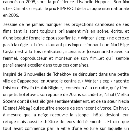
cannois en 2009, sous la présidence d’Isabelle Huppert. Son film
« Les Climats » reçut le prix FIPRESCI de la critique internationale
en 2006.
J’essaie de ne jamais manquer les projections cannoises de ses
films tant ils sont toujours brillamment mis en scène, écrits, et
d’une beauté formelle époustouflante. « Winter sleep » ne déroge
pas à la règle…et c’est d’autant plus impressionnant que Nuri Bilge
Ceylan est à la fois réalisateur, scénariste (coscénariste avec sa
femme), coproducteur et monteur de son film…et qu’il semble
pareillement exceller dans tous ces domaines.
Inspiré de 3 nouvelles de Tchekhov, se déroulant dans une petite
ville de Cappadoce, en Anatolie centrale, « Winter sleep » raconte
l’histoire d’Aydin (Haluk Bilginer), comédien à la retraite, qui y tient
un petit hôtel avec son épouse de 20 ans sa cadette, Nihal (Melisa
Sözen) dont il s’est éloigné sentimentalement, et de sa sœur Necla
(Demet Akbağ ) qui souffre encore de son récent divorce. En hiver,
à mesure que la neige recouvre la steppe, l’hôtel devient leur
refuge mais aussi le théâtre de leurs déchirements… Et dire que
tout avait commencé par la vitre d’une voiture sur laquelle un