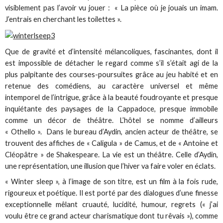
visiblement pas l’avoir vu jouer : « La pièce où je jouais un imam.
J’entrais en cherchant les toilettes ».
Que de gravité et d’intensité mélancoliques, fascinantes, dont il
est impossible de détacher le regard comme s’il s’était agi de la
plus palpitante des courses-poursuites grâce au jeu habité et en
retenue des comédiens, au caractère universel et même
intemporel de l’intrigue, grâce à la beauté foudroyante et presque
inquiétante des paysages de la Cappadoce, presque immobile
comme un décor de théâtre. L’hôtel se nomme d’ailleurs
« Othello ». Dans le bureau d’Aydin, ancien acteur de théâtre, se
trouvent des affiches de « Caligula » de Camus, et de « Antoine et
Cléopâtre » de Shakespeare. La vie est un théâtre. Celle d’Aydin,
une représentation, une illusion que l’hiver va faire voler en éclats.
« Winter sleep », à l’image de son titre, est un film à la fois rude,
rigoureux et poétique. Il est porté par des dialogues d’une finesse
exceptionnelle mêlant cruauté, lucidité, humour, regrets (« j’ai
voulu être ce grand acteur charismatique dont tu rêvais »), comme