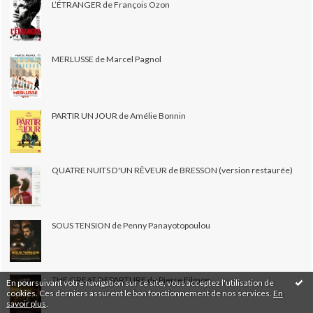
L’ÉTRANGER de François Ozon
MERLUSSE de Marcel Pagnol
PARTIR UN JOUR de Amélie Bonnin
QUATRE NUITS D'UN RÊVEUR de BRESSON (version restaurée)
SOUS TENSION de Penny Panayotopoulou
THE GREAT DEPARTURE de Pierre Filmon
En poursuivant votre navigation sur ce site, vous acceptez l'utilisation de
cookies. Ces derniers assurent le bon fonctionnement de nos services.
En
savoir plus
.