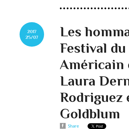
Les homma
2017
25/07
Festival d
Américain 
Laura Dern
Rodriguez e
Goldblum
Share