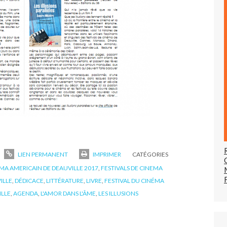
LIEN PERMANENT
IMPRIMER
CATÉGORIES
EMA AMERICAIN DE DEAUVILLE 2017
,
FESTIVALS DE CINEMA
ILLE
,
DÉDICACE
,
LITTÉRATURE
,
LIVRE
,
FESTIVAL DU CINÉMA
ILLE
,
AGENDA
,
L'AMOR DANS L'ÂME
,
LES ILLUSIONS