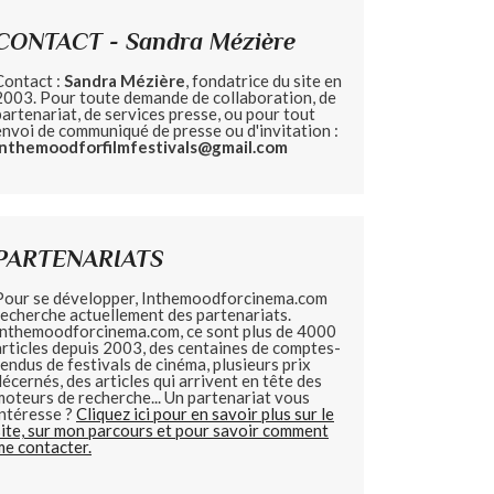
CONTACT - Sandra Mézière
Contact :
Sandra Mézière
, fondatrice du site en
2003. Pour toute demande de collaboration, de
partenariat, de services presse, ou pour tout
envoi de communiqué de presse ou d'invitation :
inthemoodforfilmfestivals@gmail.com
PARTENARIATS
Pour se développer, Inthemoodforcinema.com
recherche actuellement des partenariats.
Inthemoodforcinema.com, ce sont plus de 4000
articles depuis 2003, des centaines de comptes-
rendus de festivals de cinéma, plusieurs prix
décernés, des articles qui arrivent en tête des
moteurs de recherche... Un partenariat vous
intéresse ?
Cliquez ici pour en savoir plus sur le
site, sur mon parcours et pour savoir comment
me contacter.