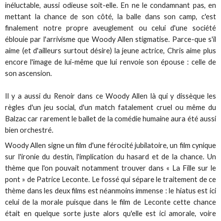
inéluctable, aussi odieuse soit-elle. En ne le condamnant pas, en
mettant la chance de son côté, la balle dans son camp, c'est
finalement notre propre aveuglement ou celui d'une société
éblouie par l'arrivisme que Woody Allen stigmatise. Parce-que s'il
aime (et d'ailleurs surtout désire) la jeune actrice, Chris aime plus
encore l'image de lui-même que lui renvoie son épouse : celle de
son ascension.
Il y a aussi du Renoir dans ce Woody Allen là qui y dissèque les
règles d'un jeu social, d'un match fatalement cruel ou même du
Balzac car rarement le ballet de la comédie humaine aura été aussi
bien orchestré.
Woody Allen signe un film d'une férocité jubilatoire, un film cynique
sur l'ironie du destin, l'implication du hasard et de la chance. Un
thème que l'on pouvait notamment trouver dans « La Fille sur le
pont » de Patrice Leconte. Le fossé qui sépare le traitement de ce
thème dans les deux films est néanmoins immense : le hiatus est ici
celui de la morale puisque dans le film de Leconte cette chance
était en quelque sorte juste alors qu'elle est ici amorale, voire