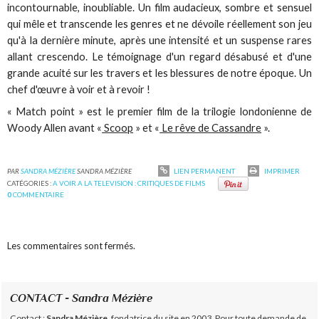
incontournable, inoubliable. Un film audacieux, sombre et sensuel
qui mêle et transcende les genres et ne dévoile réellement son jeu
qu'à la dernière minute, après une intensité et un suspense rares
allant crescendo. Le témoignage d'un regard désabusé et d'une
grande acuité sur les travers et les blessures de notre époque. Un
chef d'œuvre à voir et à revoir !
« Match point » est le premier film de la trilogie londonienne de
Woody Allen avant «
Scoop
» et «
Le rêve de Cassandre
».
PAR
SANDRA MÉZIÈRE
SANDRA MÉZIÈRE
LIEN PERMANENT
IMPRIMER
CATÉGORIES :
A VOIR A LA TELEVISION : CRITIQUES DE FILMS
0
COMMENTAIRE
Les commentaires sont fermés.
CONTACT - Sandra Mézière
Contact :
Sandra Mézière
, fondatrice du site en 2003. Pour toute demande de