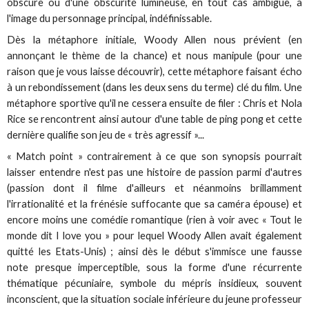
obscure ou d'une obscurité lumineuse, en tout cas ambiguë, à
l'image du personnage principal, indéfinissable.
Dès la métaphore initiale, Woody Allen nous prévient (en
annonçant le thème de la chance) et nous manipule (pour une
raison que je vous laisse découvrir), cette métaphore faisant écho
à un rebondissement (dans les deux sens du terme) clé du film. Une
métaphore sportive qu'il ne cessera ensuite de filer : Chris et Nola
Rice se rencontrent ainsi autour d'une table de ping pong et cette
dernière qualifie son jeu de « très agressif »...
« Match point » contrairement à ce que son synopsis pourrait
laisser entendre n'est pas une histoire de passion parmi d'autres
(passion dont il filme d'ailleurs et néanmoins brillamment
l'irrationalité et la frénésie suffocante que sa caméra épouse) et
encore moins une comédie romantique (rien à voir avec « Tout le
monde dit I love you » pour lequel Woody Allen avait également
quitté les Etats-Unis) ; ainsi dès le début s'immisce une fausse
note presque imperceptible, sous la forme d'une récurrente
thématique pécuniaire, symbole du mépris insidieux, souvent
inconscient, que la situation sociale inférieure du jeune professeur