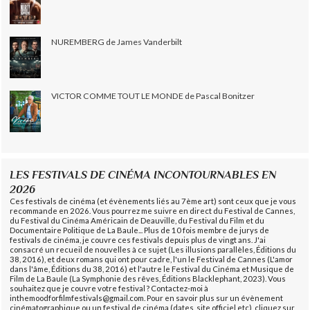
NUREMBERG de James Vanderbilt
VICTOR COMME TOUT LE MONDE de Pascal Bonitzer
LES FESTIVALS DE CINÉMA INCONTOURNABLES EN
2026
Ces festivals de cinéma (et évènements liés au 7ème art) sont ceux que je vous
recommande en 2026. Vous pourrez me suivre en direct du Festival de Cannes,
du Festival du Cinéma Américain de Deauville, du Festival du Film et du
Documentaire Politique de La Baule... Plus de 10 fois membre de jurys de
festivals de cinéma, je couvre ces festivals depuis plus de vingt ans. J'ai
consacré un recueil de nouvelles à ce sujet (Les illusions parallèles, Éditions du
38, 2016), et deux romans qui ont pour cadre, l'un le Festival de Cannes (L'amor
dans l'âme, Éditions du 38, 2016) et l'autre le Festival du Cinéma et Musique de
Film de La Baule (La Symphonie des rêves, Éditions Blacklephant, 2023). Vous
souhaitez que je couvre votre festival ? Contactez-moi à
inthemoodforfilmfestivals@gmail.com. Pour en savoir plus sur un évènement
cinématographique ou un festival de cinéma (dates, site officiel etc), cliquez sur