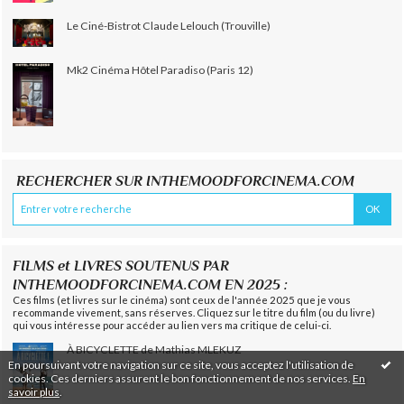
Le Ciné-Bistrot Claude Lelouch (Trouville)
Mk2 Cinéma Hôtel Paradiso (Paris 12)
RECHERCHER SUR INTHEMOODFORCINEMA.COM
FILMS et LIVRES SOUTENUS PAR
INTHEMOODFORCINEMA.COM EN 2025 :
Ces films (et livres sur le cinéma) sont ceux de l'année 2025 que je vous
recommande vivement, sans réserves. Cliquez sur le titre du film (ou du livre)
qui vous intéresse pour accéder au lien vers ma critique de celui-ci.
À BICYCLETTE de Mathias MLEKUZ
En poursuivant votre navigation sur ce site, vous acceptez l'utilisation de
cookies. Ces derniers assurent le bon fonctionnement de nos services.
En
savoir plus
.