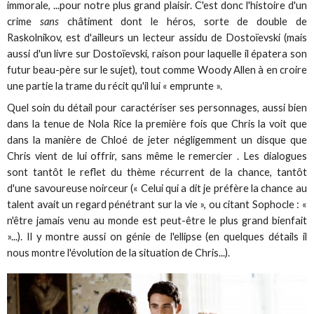
immorale, ...pour notre plus grand plaisir. C'est donc l'histoire d'un
crime
sans
châtiment dont le héros, sorte de double de
Raskolnikov, est d'ailleurs un lecteur assidu de Dostoïevski (mais
aussi d'un livre sur Dostoïevski, raison pour laquelle il épatera son
futur beau-père sur le sujet), tout comme Woody Allen à en croire
une partie la trame du récit qu'il lui « emprunte ».
Quel soin du détail pour caractériser ses personnages, aussi bien
dans la tenue de Nola Rice la première fois que Chris la voit que
dans la manière de Chloé de jeter négligemment un disque que
Chris vient de lui offrir, sans même le remercier . Les dialogues
sont tantôt le reflet du thème récurrent de la chance, tantôt
d'une savoureuse noirceur (« Celui qui a dit je préfère la chance au
talent avait un regard pénétrant sur la vie », ou citant Sophocle : «
n'être jamais venu au monde est peut-être le plus grand bienfait
»...). Il y montre aussi on génie de l'ellipse (en quelques détails il
nous montre l'évolution de la situation de Chris...).