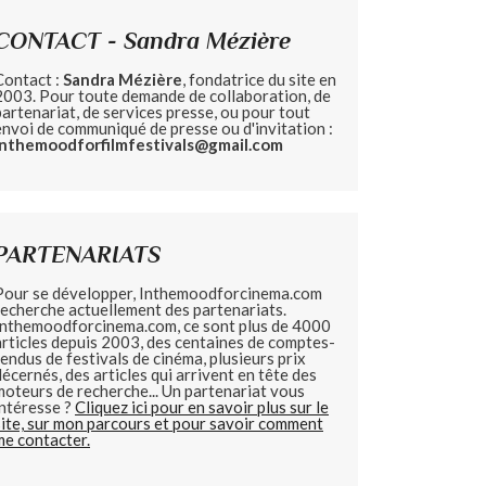
CONTACT - Sandra Mézière
Contact :
Sandra Mézière
, fondatrice du site en
2003. Pour toute demande de collaboration, de
partenariat, de services presse, ou pour tout
envoi de communiqué de presse ou d'invitation :
inthemoodforfilmfestivals@gmail.com
PARTENARIATS
Pour se développer, Inthemoodforcinema.com
recherche actuellement des partenariats.
Inthemoodforcinema.com, ce sont plus de 4000
articles depuis 2003, des centaines de comptes-
rendus de festivals de cinéma, plusieurs prix
décernés, des articles qui arrivent en tête des
moteurs de recherche... Un partenariat vous
intéresse ?
Cliquez ici pour en savoir plus sur le
site, sur mon parcours et pour savoir comment
me contacter.