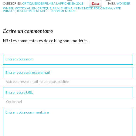
CATÉGORIES :
CRITIQUES DES FILMS A L'AFFICHE EN 2018
TAGS :
WONDER
WHEEL
,
WOODY ALLEN
,
CRITIQUE
,
FILM
,
CINÉMA
,
IN THE MOOD FOR CINEMA
,
KATE
WINSLET
,
JUSTIN TIMBERLAKE
0
COMMENTAIRE
Écrire un commentaire
NB : Les commentaires de ce blog sont modérés.
Votre adresse email ne sera pas publiée
Optionnel