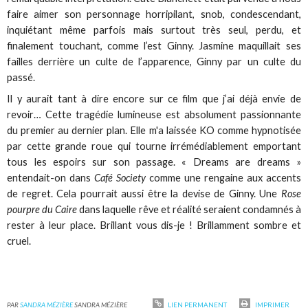
faire aimer son personnage horripilant, snob, condescendant,
inquiétant même parfois mais surtout très seul, perdu, et
finalement touchant, comme l’est Ginny. Jasmine maquillait ses
failles derrière un culte de l’apparence, Ginny par un culte du
passé.
Il y aurait tant à dire encore sur ce film que j’ai déjà envie de
revoir… Cette tragédie lumineuse est absolument passionnante
du premier au dernier plan. Elle m'a laissée KO comme hypnotisée
par cette grande roue qui tourne irrémédiablement emportant
tous les espoirs sur son passage. « Dreams are dreams »
entendait-on dans
Café Society
comme une rengaine aux accents
de regret. Cela pourrait aussi être la devise de Ginny. Une
Rose
pourpre du Caire
dans laquelle rêve et réalité seraient condamnés à
rester à leur place. Brillant vous dis-je ! Brillamment sombre et
cruel.
PAR
SANDRA MÉZIÈRE
SANDRA MÉZIÈRE
LIEN PERMANENT
IMPRIMER