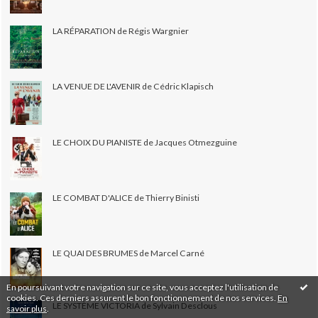
LA RÉPARATION de Régis Wargnier
LA VENUE DE L'AVENIR de Cédric Klapisch
LE CHOIX DU PIANISTE de Jacques Otmezguine
LE COMBAT D'ALICE de Thierry Binisti
LE QUAI DES BRUMES de Marcel Carné
En poursuivant votre navigation sur ce site, vous acceptez l'utilisation de
cookies. Ces derniers assurent le bon fonctionnement de nos services.
En
LE SYSTÈME VICTORIA de Sylvain Desclous
savoir plus
.