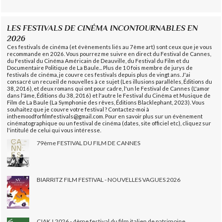
LES FESTIVALS DE CINÉMA INCONTOURNABLES EN
2026
Ces festivals de cinéma (et évènements liés au 7ème art) sont ceux que je vous
recommande en 2026. Vous pourrez me suivre en direct du Festival de Cannes,
du Festival du Cinéma Américain de Deauville, du Festival du Film et du
Documentaire Politique de La Baule... Plus de 10 fois membre de jurys de
festivals de cinéma, je couvre ces festivals depuis plus de vingt ans. J'ai
consacré un recueil de nouvelles à ce sujet (Les illusions parallèles, Éditions du
38, 2016), et deux romans qui ont pour cadre, l'un le Festival de Cannes (L'amor
dans l'âme, Éditions du 38, 2016) et l'autre le Festival du Cinéma et Musique de
Film de La Baule (La Symphonie des rêves, Éditions Blacklephant, 2023). Vous
souhaitez que je couvre votre festival ? Contactez-moi à
inthemoodforfilmfestivals@gmail.com. Pour en savoir plus sur un évènement
cinématographique ou un festival de cinéma (dates, site officiel etc), cliquez sur
l'intitulé de celui qui vous intéresse.
79ème FESTIVAL DU FILM DE CANNES
BIARRITZ FILM FESTIVAL - NOUVELLES VAGUES 2026
CIAK ! 2026 - 4ème festival du film italien de patrimoine