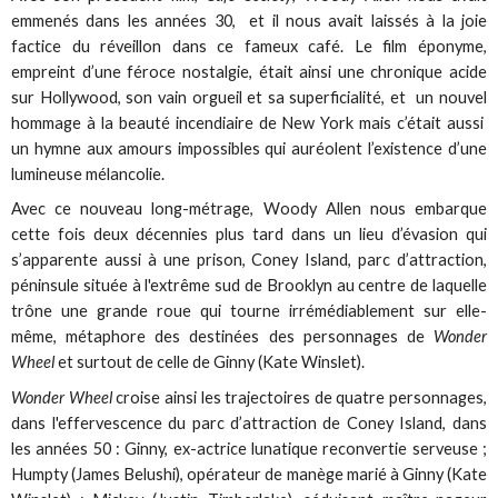
emmenés dans les années 30, et il nous avait laissés à la joie
factice du réveillon dans ce fameux café. Le film éponyme,
empreint d’une féroce nostalgie, était ainsi une chronique acide
sur Hollywood, son vain orgueil et sa superficialité, et un nouvel
hommage à la beauté incendiaire de New York mais c’était aussi
un hymne aux amours impossibles qui auréolent l’existence d’une
lumineuse mélancolie.
Avec ce nouveau long-métrage, Woody Allen nous embarque
cette fois deux décennies plus tard dans un lieu d’évasion qui
s’apparente aussi à une prison, Coney Island, parc d’attraction,
péninsule située à l'extrême sud de Brooklyn au centre de laquelle
trône une grande roue qui tourne irrémédiablement sur elle-
même, métaphore des destinées des personnages de
Wonder
Wheel
et surtout de celle de Ginny (Kate Winslet).
Wonder Wheel
croise ainsi les trajectoires de quatre personnages,
dans l'effervescence du parc d’attraction de Coney Island, dans
les années 50 : Ginny, ex-actrice lunatique reconvertie serveuse ;
Humpty (James Belushi), opérateur de manège marié à Ginny (Kate