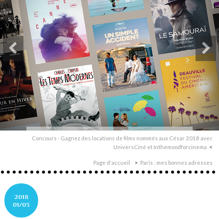
Concours - Gagnez des locations de films nommés aux César 2018 avec
UniversCiné et Inthemoodforcinema
Page d'accueil
Paris : mes bonnes adresses
2018
01/03