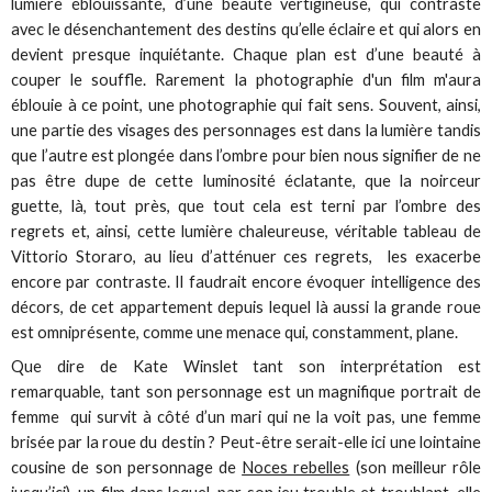
lumière éblouissante, d’une beauté vertigineuse, qui contraste
avec le désenchantement des destins qu’elle éclaire et qui alors en
devient presque inquiétante. Chaque plan est d’une beauté à
couper le souffle. Rarement la photographie d'un film m'aura
éblouie à ce point, une photographie qui fait sens. Souvent, ainsi,
une partie des visages des personnages est dans la lumière tandis
que l’autre est plongée dans l’ombre pour bien nous signifier de ne
pas être dupe de cette luminosité éclatante, que la noirceur
guette, là, tout près, que tout cela est terni par l’ombre des
regrets et, ainsi, cette lumière chaleureuse, véritable tableau de
Vittorio Storaro, au lieu d’atténuer ces regrets, les exacerbe
encore par contraste. Il faudrait encore évoquer intelligence des
décors, de cet appartement depuis lequel là aussi la grande roue
est omniprésente, comme une menace qui, constamment, plane.
Que dire de Kate Winslet tant son interprétation est
remarquable, tant son personnage est un magnifique portrait de
femme qui survit à côté d’un mari qui ne la voit pas, une femme
brisée par la roue du destin ? Peut-être serait-elle ici une lointaine
cousine de son personnage de
Noces rebelles
(son meilleur rôle