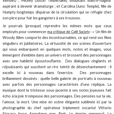
Winslet) ; Mickey (Justin Timberlake), séduisant maître-nageur
aspirant à devenir dramaturge ; et Carolina (Juno Temple), fille de
Humpty longtemps disparue de la circulation qui se réfugie chez
son père pour fuir les gangsters à ses trousses.
Je pourrais (presque) reprendre les mêmes mots que ceux
employés pour commencer
ma critique de
Café Society
: « Un film de
Woody Allen comporte des incontournables, ce qui rend ses films
singuliers et jubilatoires. La virtuosité de ses scènes d’ouverture
qui vous embarquent en quelques mots, notes et images, vous
immergent d’emblée dans un univers et brossent des personnages
avec une habileté époustouflante. Des dialogues cinglants et
réjouissants qui suscitent un rire teinté de désenchantement : il
excelle ici à nouveau dans l’exercice. Des personnages
brillamment dessinés : quelle belle galerie de portraits à nouveau
avec parfois des personnages caractérisés d’une réplique. La
musique dont la tristesse sous-jacente à ses notes joyeuses fait
écho à la joie trompeuse des personnages. Des pensées sur la vie,
l’amour, la mort. Une mise en scène élégante sublimée ici par la
photographie du chef opérateur triplement oscarisé Vittorio
Storaro (pour A
pocalypse now, Reds, Le dernier empereur
). La