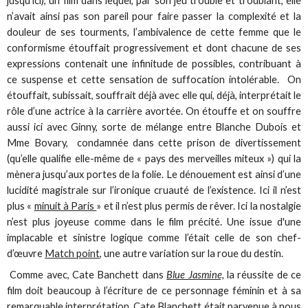
jusqu’ici), un film dans lequel, par son jeu trouble et troublant, elle
n’avait ainsi pas son pareil pour faire passer la complexité et la
douleur de ses tourments, l’ambivalence de cette femme que le
conformisme étouffait progressivement et dont chacune de ses
expressions contenait une infinitude de possibles, contribuant à
ce suspense et cette sensation de suffocation intolérable. On
étouffait, subissait, souffrait déjà avec elle qui, déjà, interprétait le
rôle d’une actrice à la carrière avortée. On étouffe et on souffre
aussi ici avec Ginny, sorte de mélange entre Blanche Dubois et
Mme Bovary, condamnée dans cette prison de divertissement
(qu’elle qualifie elle-même de « pays des merveilles miteux ») qui la
mènera jusqu’aux portes de la folie. Le dénouement est ainsi d’une
lucidité magistrale sur l’ironique cruauté de l’existence. Ici il n’est
plus «
minuit à Paris
» et il n’est plus permis de rêver. Ici la nostalgie
n’est plus joyeuse comme dans le film précité. Une issue d'une
implacable et sinistre logique comme l’était celle de son chef-
d’œuvre
Match point
, une autre variation sur la roue du destin.
Comme avec, Cate Banchett dans
Blue Jasmine,
la réussite de ce
film doit beaucoup à l’écriture de ce personnage féminin et à sa
remarquable interprétation. Cate Blanchett était parvenue à nous