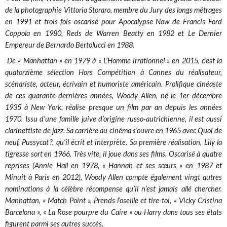
de la photographie Vittorio Storaro, membre du Jury des longs métrages
en 1991 et trois fois oscarisé pour Apocalypse Now de Francis Ford
Coppola en 1980, Reds de Warren Beatty en 1982 et Le Dernier
Empereur de Bernardo Bertolucci en 1988.
De « Manhattan » en 1979 à « L’Homme irrationnel » en 2015, c’est la
quatorzième sélection Hors Compétition à Cannes du réalisateur,
scénariste, acteur, écrivain et humoriste américain. Prolifique cinéaste
de ces quarante dernières années, Woody Allen, né le 1er décembre
1935 à New York, réalise presque un film par an depuis les années
1970. Issu d’une famille juive d’origine russo-autrichienne, il est aussi
clarinettiste de jazz. Sa carrière au cinéma s’ouvre en 1965 avec Quoi de
neuf, Pussycat ?, qu’il écrit et interprète. Sa première réalisation, Lily la
tigresse sort en 1966. Très vite, il joue dans ses films. Oscarisé à quatre
reprises (Annie Hall en 1978, « Hannah et ses sœurs » en 1987 et
Minuit à Paris en 2012), Woody Allen compte également vingt autres
nominations à la célèbre récompense qu’il n’est jamais allé chercher.
Manhattan, « Match Point », Prends l’oseille et tire-toi, « Vicky Cristina
Barcelona », « La Rose pourpre du Caire » ou Harry dans tous ses états
figurent parmi ses autres succès.