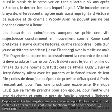
aussi le plaisir de le retrouver en tant qu’acteur, six ans après
« Scoop », le dernier film dans lequel il a joué. Ville incandescente,
bruyante, effervescente, agitée mais aussi imprégnée d’Histoire,
de musique et de cinéma : Woody Allen ne pouvait pas ne pas
poser sa caméra à Rome…
Les hasards et coïncidences auxquels se prête une ville
majestueuse constamment en mouvement comme Rome sont
prétextes à suivre quatre histoires, quatre rencontres : celle d’un
jeune architecte américain (Jesse Eisenberg) avec la meilleure amie
(Elle Page) de sa copine (et accessoirement la rencontre de celui-
ci devenu adulte incarné par Alec Baldwin avec le jeune homme ou
l’image du jeune homme qu’il fut) ; celle de Phyllis (Judy Davis) et
Jerry (Woody Allen) avec les parents et le fiancé italien de leur
fille ; celles de deux jeunes époux de province débarquant à Paris,
rencontrant, pour l’un, une prostituée exubérante (Penelope
Cruz) que sa famille prendra pour son épouse, pour l’autre une
star du cinéma et enfin un père de famille « normal » (Roberto
En poursuivant votre navigation sur ce site, vous acceptez l'utilisation de
Benigni) qui, sans savoir pourquoi, suscitera l’intérêt des médias et
cookies. Ces derniers assurent le bon fonctionnement de nos services.
En
l’hystérie à chacune de ses sorties…. Quatre histoires, quatre
savoir plus
.