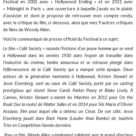
Festival en 2002 avec « Hollywood Ending » et en 2011 avec
« Midnight in Paris », une ouverture à laquelle j’avais eu le plaisir
d’assister et dont je propose de retrouver mon compte rendu,
avec le critique du film, ci-dessous, ainsi que mes 9 autres critiques
de films de Woody Allen.
Voici le communiqué de presse officiel du Festival à ce sujet:
Le film « Café Society » raconte l’histoire d’un jeune homme qui se rend
à Hollywood dans les années 1930 dans l’espoir de travailler dans
l’industrie du cinéma, tombe amoureux et se retrouve plongé dans
l’effervescence de la Café Society qui a marqué cette époque. Deux
acteurs de la génération montante à Hollywood, Kristen Stewart et
Jesse Eisenberg, sont au cœur de Café Society, porté par un casting
prestigieux qui réunit Steve Carell, Parker Posey et Blake Lively. À
Cannes, Kristen Stewart a monté les Marches en 2012 pour On the
Road (Sur la route) de Walter Salles et en 2014 pour Sils Maria d’Olivier
Assayas, film pour lequel elle a obtenu un César. De son côté, Jesse
Eisenberg jouait dans Back Home (Louder than Bombs) de Joachim
Trier en Compétition l’année dernière.
Pour ce film, Woody Allen a également collaboré avec le grand directeur