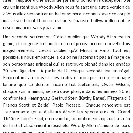
Allen), l’espace d’une seconde j’ai senti poindre la déception. J’ai
cru un instant que Woody Allen nous faisant une autre version de
« Vous allez rencontrer un bel et sombre inconnu » avec ce couple
mal assorti dont l’homme est un scénariste hollywoodien qui se
rêve romancier sans y parvenir.
Une seconde seulement. C’était oublier que Woody Allen est un
génie, et un génie très malin, ce qu’il prouve ici une nouvelle fois
magistralement. C’était oublier qu’à Minuit à Paris, tout est
possible. Il nous embarque là où on ne l’attendait pas à l’image de
son personnage principal qui se retrouve plongé dans les années
20, son âge d’or. A partir de là, chaque seconde est un régal.
Empruntant au cinéaste les traits et mimiques du personnage
lunaire que ce dernier incarne habituellement, Owen Wilson,
chaque soir à minuit, se retrouve plongé dans les années 20 et
confronté à Hemingway, Gertrud Stein (Kathy Bates), Fitzgerald, (
Francis Scott et Zelda), Pablo Picasso… Chaque rencontre est
surprenante (et a d’ailleurs déridé les spectateurs du Grand
Théâtre Lumière qui, en revanche, on mollement applaudi à la fin
du film) et absolument irrésistible. Woody Allen s’amuse de leurs
images, mais leur rend hommage, à eux aussi, peintres et écrivains.