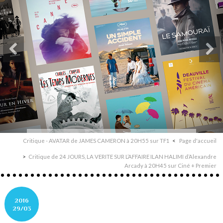
Critique - AVATAR de JAMES CAMERON à 20H55 sur TF1
Page d'accueil
Critique de 24 JOURS, LA VERITE SUR L’AFFAIRE ILAN HALIMI d’Alexandre
Arcady à 20H45 sur Ciné + Premier
2016
29/03