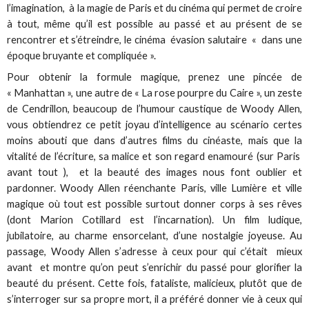
l’imagination, à la magie de Paris et du cinéma qui permet de croire
à tout, même qu’il est possible au passé et au présent de se
rencontrer et s’étreindre, le cinéma évasion salutaire « dans une
époque bruyante et compliquée ».
Pour obtenir la formule magique, prenez une pincée de
« Manhattan », une autre de « La rose pourpre du Caire », un zeste
de Cendrillon, beaucoup de l’humour caustique de Woody Allen,
vous obtiendrez ce petit joyau d’intelligence au scénario certes
moins abouti que dans d’autres films du cinéaste, mais que la
vitalité de l’écriture, sa malice et son regard enamouré (sur Paris
avant tout ), et la beauté des images nous font oublier et
pardonner. Woody Allen réenchante Paris, ville Lumière et ville
magique où tout est possible surtout donner corps à ses rêves
(dont Marion Cotillard est l’incarnation). Un film ludique,
jubilatoire, au charme ensorcelant, d’une nostalgie joyeuse. Au
passage, Woody Allen s’adresse à ceux pour qui c’était mieux
avant et montre qu’on peut s’enrichir du passé pour glorifier la
beauté du présent. Cette fois, fataliste, malicieux, plutôt que de
s’interroger sur sa propre mort, il a préféré donner vie à ceux qui