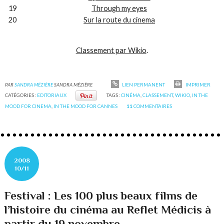
19
Through my eyes
20
Sur la route du cinema
Classement par Wikio
.
PAR
SANDRA MÉZIÈRE
SANDRA MÉZIÈRE
LIEN PERMANENT
IMPRIMER
CATÉGORIES :
EDITORIAUX
TAGS :
CINÉMA
,
CLASSEMENT
,
WIKIO
,
IN THE
MOOD FOR CINEMA
,
IN THE MOOD FOR CANNES
11
COMMENTAIRES
2008
10/11
Festival : Les 100 plus beaux films de
l’histoire du cinéma au Reflet Médicis à
partir du 19 novembre