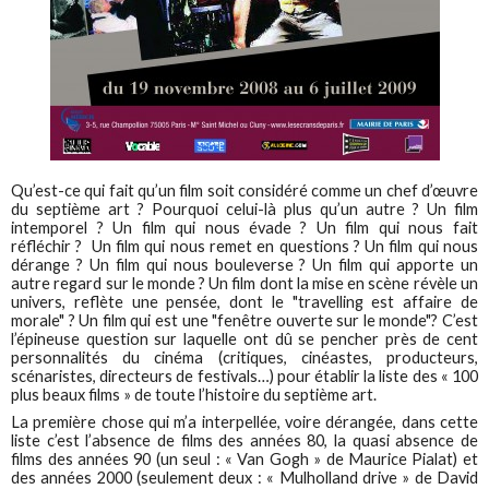
Qu’est-ce qui fait qu’un film soit considéré comme un chef d’œuvre
du septième art ? Pourquoi celui-là plus qu’un autre ? Un film
intemporel ? Un film qui nous évade ? Un film qui nous fait
réfléchir ? Un film qui nous remet en questions ? Un film qui nous
dérange ? Un film qui nous bouleverse ? Un film qui apporte un
autre regard sur le monde ? Un film dont la mise en scène révèle un
univers, reflète une pensée, dont le "travelling est affaire de
morale" ? Un film qui est une "fenêtre ouverte sur le monde"? C’est
l’épineuse question sur laquelle ont dû se pencher près de cent
personnalités du cinéma (critiques, cinéastes, producteurs,
scénaristes, directeurs de festivals…) pour établir la liste des « 100
plus beaux films » de toute l’histoire du septième art.
La première chose qui m’a interpellée, voire dérangée, dans cette
liste c’est l’absence de films des années 80, la quasi absence de
films des années 90 (un seul : « Van Gogh » de Maurice Pialat) et
des années 2000 (seulement deux : « Mulholland drive » de David