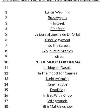
1
Lyricis Web Info
2
Buzzmygeek
3
FilmGeek
4
Cinefeed
5
Le journal cinéma du Dr Orlof
6
CinéBlogywood
7
Into the screen
8
365 jours ouvrables
9
Inisfree
10
IN THE MOOD FOR CINEMA
11
Le blog de Dasola
12
In the mood for Cannes
13
Nightswimming
14
Cinematique
15
Dooliblog
16
In Bed With Kinoo
17
Wildgrounds
18
Bj & Mat Cineshow