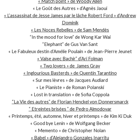
« Match point » de Woody Allen
« Le Goût des Autres » d’Agnès Jaoui
« L’assassinat de Jesse James par le lâche Robert Ford » d’Andrew
Dominik
« Les Noces Rebelles » de Sam Mendès
“In the mood for love” de Wong Kar Wai
“Elephant” de Gus Van Sant
« Le Fabuleux destin d’Amélie Poulain » de Jean-Pierre Jeunet
« Valse avec Bachir” d’Ari Folman
« Two lovers » de James Gray
« Inglourious Basterds » de Quentin Tarantino
« Sur mes lèvres » de Jacques Audiard
« Le Pianiste » de Roman Polanski
« Lost in translation » de Sofia Coppola
“La Vie des autres” de Florian Henckel von Donnersmarck
“ Etreintes brisées ” de Pedro Almodovar
« Printemps, été, automne, hiver et printemps » de Kim Ki Duk
« Good bye Lenin » de Wolfgang Becker
« Memento » de Christopher Nolan
« Babel » d’Alejandro Gonzales Inarritu