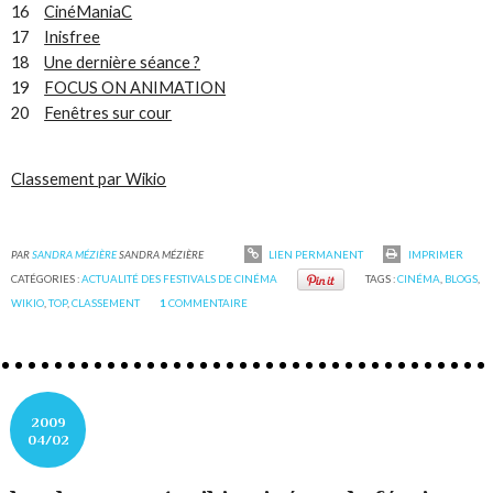
16
CinéManiaC
17
Inisfree
18
Une dernière séance ?
19
FOCUS ON ANIMATION
20
Fenêtres sur cour
Classement par Wikio
PAR
SANDRA MÉZIÈRE
SANDRA MÉZIÈRE
LIEN PERMANENT
IMPRIMER
CATÉGORIES :
ACTUALITÉ DES FESTIVALS DE CINÉMA
TAGS :
CINÉMA
,
BLOGS
,
WIKIO
,
TOP
,
CLASSEMENT
1
COMMENTAIRE
2009
04/02