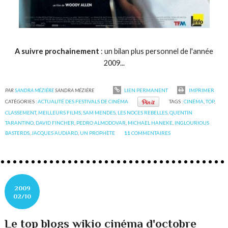
A suivre prochainement
: un bilan plus personnel de l'année
2009...
PAR
SANDRA MÉZIÈRE
SANDRA MÉZIÈRE
LIEN PERMANENT
IMPRIMER
CATÉGORIES :
ACTUALITÉ DES FESTIVALS DE CINÉMA
TAGS :
CINÉMA
,
TOP
,
CLASSEMENT
,
MEILLEURS FILMS
,
SAM MENDES
,
LES NOCES REBELLES
,
QUENTIN
TARANTINO
,
DAVID FINCHER
,
PEDRO ALMODOVAR
,
MICHAEL HANEKE
,
INGLOURIOUS
BASTERDS
,
JACQUES AUDIARD
,
UN PROPHÈTE
11
COMMENTAIRES
2009
02/10
Le top blogs wikio cinéma d'octobre