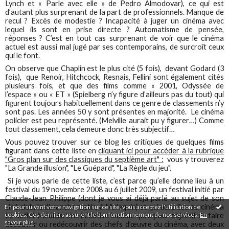
Lynch et « Parle avec elle » de Pedro Almodovar), ce qui est
d’autant plus surprenant de la part de professionnels. Manque de
recul ? Excès de modestie ? Incapacité à juger un cinéma avec
lequel ils sont en prise directe ? Automatisme de pensée,
réponses ? C’est en tout cas surprenant de voir que le cinéma
actuel est aussi mal jugé par ses contemporains, de surcroît ceux
qui le font.
On observe que Chaplin est le plus cité (5 fois), devant Godard (3
fois), que Renoir, Hitchcock, Resnais, Fellini sont également cités
plusieurs fois, et que des films comme « 2001, Odyssée de
l’espace » ou « ET » (Spielberg n’y figure d’ailleurs pas du tout) qui
figurent toujours habituellement dans ce genre de classements n’y
sont pas. Les années 50 y sont présentes en majorité. Le cinéma
policier est peu représenté. (Melville aurait pu y figurer…) Comme
tout classement, cela demeure donc très subjectif…
Vous pouvez trouver sur ce blog les critiques de quelques films
figurant dans cette liste en
cliquant ici pour accéder à la rubrique
"Gros plan sur des classiques du septième art" :
vous y trouverez
"La Grande illusion", "Le Guépard", "La Règle du jeu".
Si je vous parle de cette liste, c’est parce qu’elle donne lieu à un
festival du 19 novembre 2008 au 6 juillet 2009, un festival initié par
Claude-Jean Philippe (dont je vous ai déjà parlé au sujet de son
ciné club, le dimanche matin, à l’Arlequin) et qui aura lieu au cinéma
En poursuivant votre navigation sur ce site, vous acceptez l'utilisation de
cookies. Ces derniers assurent le bon fonctionnement de nos services.
En
Le Reflet Médicis. Une initiative louable qui a pour objectif de faire
savoir plus
.
découvrir ou redécouvrir des chefs d’œuvre du cinéma, avec deux