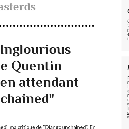
asterds
"Inglourious
de Quentin
.en attendant
chained"
edi, ma critique de "Django unchained". En