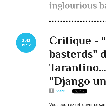
inglourious b
Critique - 
2012
19/12
basterds" 
Tarantino..
"Django un
Share
Vous pourrez retrouver ce sam