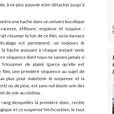
de, à ne plus pouvoir m’en détacher jusqu’à
montre une hache dans un univers bucolique
aresse, effleure, esquisse et esquive :
ait résumer le ton de ce film, où la menace
écalage est permanent, où toujours le
e, la hache pouvant à chaque instant venir
ière séquence dont nous ne savons jamais si
rissonner de plaisir (parce qu’elle est
ce film, une première séquence au sujet de
pas plus pour maintenir le suspense et la
ent) ou de peur, est sans nul doute une des
nné de voir au cinéma.
rang desquelles la première donc, recèle
agique et ce suspense hitchcockien, le tout