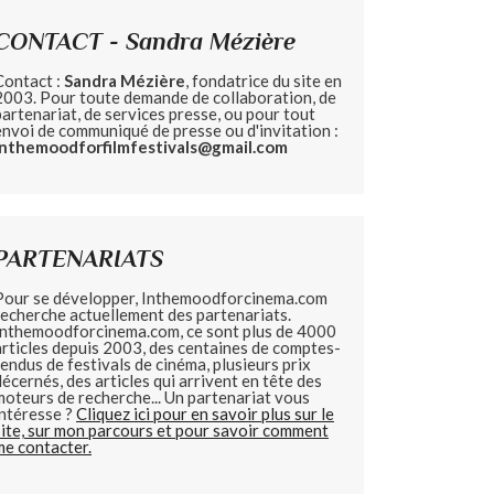
CONTACT - Sandra Mézière
Contact :
Sandra Mézière
, fondatrice du site en
2003. Pour toute demande de collaboration, de
partenariat, de services presse, ou pour tout
envoi de communiqué de presse ou d'invitation :
inthemoodforfilmfestivals@gmail.com
PARTENARIATS
Pour se développer, Inthemoodforcinema.com
recherche actuellement des partenariats.
Inthemoodforcinema.com, ce sont plus de 4000
articles depuis 2003, des centaines de comptes-
rendus de festivals de cinéma, plusieurs prix
décernés, des articles qui arrivent en tête des
moteurs de recherche... Un partenariat vous
intéresse ?
Cliquez ici pour en savoir plus sur le
site, sur mon parcours et pour savoir comment
me contacter.