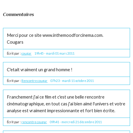
Commentaires
Merci pour ce site www.inthemoodforcinema.com.
Cougars
Écrit par :
cougar
19h45
-
mardi 01
mars 2011
C'etait vraiment un grand homme !
Écrit par :
Rencontre cougar
07h23
-
mardi 11
octobre 2011
Franchement j'ai ce film et c'est une belle rencontre
cinématographique, en tout cas j'ai bien aimé l'univers et votre
analyse est vraiment impressionnante et fort bien écrite.
Écrit par :
rencontre cougar
09h41
-
mercredi 21
décembre 2011