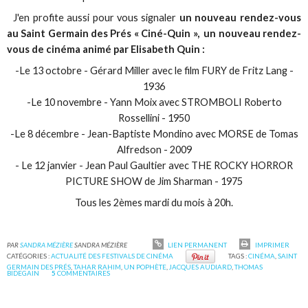
J'en profite aussi pour vous signaler
un nouveau rendez-vous
au Saint Germain des Prés « Ciné-Quin », un nouveau rendez-
vous de cinéma animé par Elisabeth Quin :
-Le 13 octobre - Gérard Miller avec le film FURY de Fritz Lang -
1936
-Le 10 novembre - Yann Moix avec STROMBOLI Roberto
Rossellini - 1950
-Le 8 décembre - Jean-Baptiste Mondino avec MORSE de Tomas
Alfredson - 2009
- Le 12 janvier - Jean Paul Gaultier avec THE ROCKY HORROR
PICTURE SHOW de Jim Sharman - 1975
Tous les 2èmes mardi du mois à 20h.
PAR
SANDRA MÉZIÈRE
SANDRA MÉZIÈRE
LIEN PERMANENT
IMPRIMER
CATÉGORIES :
ACTUALITÉ DES FESTIVALS DE CINÉMA
TAGS :
CINÉMA
,
SAINT
GERMAIN DES PRÉS
,
TAHAR RAHIM
,
UN POPHÈTE
,
JACQUES AUDIARD
,
THOMAS
BIDEGAIN
5
COMMENTAIRES