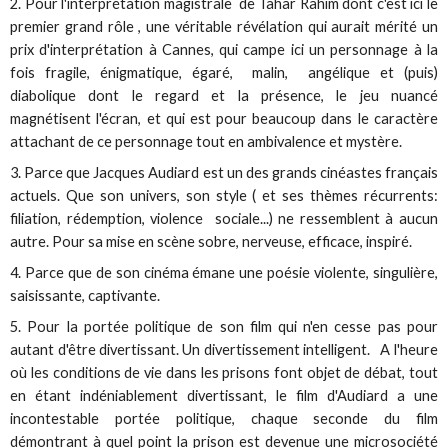
2. Pour l'interprétation magistrale de Tahar Rahim dont c'est ici le
premier grand rôle , une véritable révélation qui aurait mérité un
prix d'interprétation à Cannes, qui campe ici un personnage à la
fois fragile, énigmatique, égaré, malin, angélique et (puis)
diabolique dont le regard et la présence, le jeu nuancé
magnétisent l'écran, et qui est pour beaucoup dans le caractère
attachant de ce personnage tout en ambivalence et mystère.
3. Parce que Jacques Audiard est un des grands cinéastes français
actuels. Que son univers, son style ( et ses thèmes récurrents:
filiation, rédemption, violence sociale...) ne ressemblent à aucun
autre. Pour sa mise en scène sobre, nerveuse, efficace, inspiré.
4. Parce que de son cinéma émane une poésie violente, singulière,
saisissante, captivante.
5. Pour la portée politique de son film qui n'en cesse pas pour
autant d'être divertissant. Un divertissement intelligent. A l'heure
où les conditions de vie dans les prisons font objet de débat, tout
en étant indéniablement divertissant, le film d'Audiard a une
incontestable portée politique, chaque seconde du film
démontrant à quel point la prison est devenue une microsociété