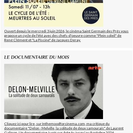
Ouvert depuis le mercredi 3 juin 2026, le cinéma Saint Germain des Prés vous
propose un cycle de l'été avec des chefs-d'oeuvre comme "Plein soleil" de
René Clément et "La Piscine" de Jacques Deray.
LE DOCUMENTAIRE DU MOIS
Cliquez ici pour lire, sur Inthemoodforcinema.com, ma critique du
documentaire "Delon - Melville, la solitude de deux samouraïs" de Laurent
Galinon. Un documentaire à voir sur Arte.tv, jusqu'au 9 octobre 2026.