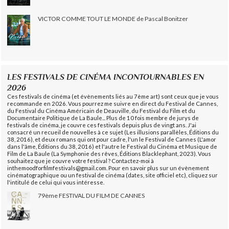
VICTOR COMME TOUT LE MONDE de Pascal Bonitzer
LES FESTIVALS DE CINÉMA INCONTOURNABLES EN
2026
Ces festivals de cinéma (et évènements liés au 7ème art) sont ceux que je vous
recommande en 2026. Vous pourrez me suivre en direct du Festival de Cannes,
du Festival du Cinéma Américain de Deauville, du Festival du Film et du
Documentaire Politique de La Baule... Plus de 10 fois membre de jurys de
festivals de cinéma, je couvre ces festivals depuis plus de vingt ans. J'ai
consacré un recueil de nouvelles à ce sujet (Les illusions parallèles, Éditions du
38, 2016), et deux romans qui ont pour cadre, l'un le Festival de Cannes (L'amor
dans l'âme, Éditions du 38, 2016) et l'autre le Festival du Cinéma et Musique de
Film de La Baule (La Symphonie des rêves, Éditions Blacklephant, 2023). Vous
souhaitez que je couvre votre festival ? Contactez-moi à
inthemoodforfilmfestivals@gmail.com. Pour en savoir plus sur un évènement
cinématographique ou un festival de cinéma (dates, site officiel etc), cliquez sur
l'intitulé de celui qui vous intéresse.
79ème FESTIVAL DU FILM DE CANNES