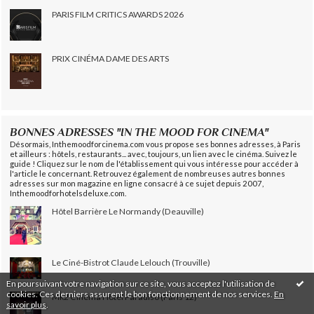
PARIS FILM CRITICS AWARDS 2026
PRIX CINÉMA DAME DES ARTS
BONNES ADRESSES "IN THE MOOD FOR CINEMA"
Désormais, Inthemoodforcinema.com vous propose ses bonnes adresses, à Paris
et ailleurs : hôtels, restaurants... avec, toujours, un lien avec le cinéma. Suivez le
guide ! Cliquez sur le nom de l'établissement qui vous intéresse pour accéder à
l'article le concernant. Retrouvez également de nombreuses autres bonnes
adresses sur mon magazine en ligne consacré à ce sujet depuis 2007,
Inthemoodforhotelsdeluxe.com.
Hôtel Barrière Le Normandy (Deauville)
Le Ciné-Bistrot Claude Lelouch (Trouville)
En poursuivant votre navigation sur ce site, vous acceptez l'utilisation de
cookies. Ces derniers assurent le bon fonctionnement de nos services.
En
Mk2 Cinéma Hôtel Paradiso (Paris 12)
savoir plus
.