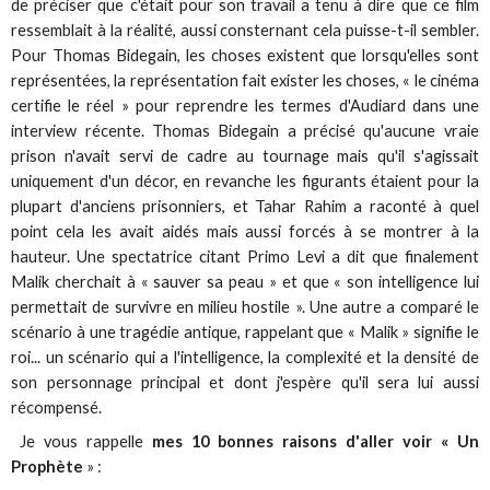
de préciser que c'était pour son travail a tenu à dire que ce film
ressemblait à la réalité, aussi consternant cela puisse-t-il sembler.
Pour Thomas Bidegain, les choses existent que lorsqu'elles sont
représentées, la représentation fait exister les choses, « le cinéma
certifie le réel » pour reprendre les termes d'Audiard dans une
interview récente. Thomas Bidegain a précisé qu'aucune vraie
prison n'avait servi de cadre au tournage mais qu'il s'agissait
uniquement d'un décor, en revanche les figurants étaient pour la
plupart d'anciens prisonniers, et Tahar Rahim a raconté à quel
point cela les avait aidés mais aussi forcés à se montrer à la
hauteur. Une spectatrice citant Primo Levi a dit que finalement
Malik cherchait à « sauver sa peau » et que « son intelligence lui
permettait de survivre en milieu hostile ». Une autre a comparé le
scénario à une tragédie antique, rappelant que « Malik » signifie le
roi... un scénario qui a l'intelligence, la complexité et la densité de
son personnage principal et dont j'espère qu'il sera lui aussi
récompensé.
Je vous rappelle
mes 10 bonnes raisons d'aller voir « Un
Prophète
» :