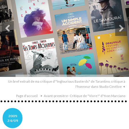
Un bref extrait de ma critique d'"Inglourious Basterds" de Tarantino, critique à
l'honneur dans Studio Cinélive
Page d'accueil
Avant-première- Critique de "Vivre!" d'Yvon Marciano
2009
24/09