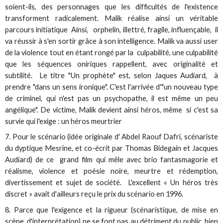
soient-ils, des personnages que les difficultés de l'existence
transforment radicalement. Malik réalise ainsi un véritable
parcours initiatique Ainsi, orphelin, illettré, fragile, influençable, il
va réussir à s'en sortir grâce à son intelligence. Malik va aussi user
de la violence tout en étant rongé par la culpabilité, une culpabilité
que les séquences oniriques rappellent, avec originalité et
subtilité. Le titre "Un prophète" est, selon Jaques Audiard, à
prendre "dans un sens ironique". C'est l'arrivée d'"un nouveau type
de criminel, qui n'est pas un psychopathe, il est même un peu
angélique". De victime, Malik devient ainsi héros, même si c'est sa
survie qui l'exige : un héros meurtrier
7. Pour le scénario (idée originale d' Abdel Raouf Dafri, scénariste
du dyptique Mesrine, et co-écrit par Thomas Bidegain et Jacques
Audiard) de ce grand film qui mêle avec brio fantasmagorie et
réalisme, violence et poésie noire, meurtre et rédemption,
divertissement et sujet de société. L'excellent « Un héros très
discret » avait d'ailleurs reçu le prix du scénario en 1996.
8. Parce que l'exigence et la rigueur (scénaristique, de mise en
scène, d'interprétation) ne se font pas au détriment du public, bien