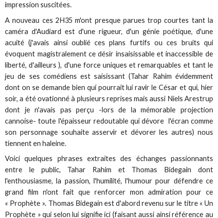
impression suscitées.
A nouveau ces 2H35 m'ont presque parues trop courtes tant la
caméra d'Audiard est d'une rigueur, d'un génie poétique, d'une
acuité (j'avais ainsi oublié ces plans furtifs ou ces bruits qui
évoquent magistralement ce désir insaisissable et inaccessible de
liberté, d'ailleurs ), d'une force uniques et remarquables et tant le
jeu de ses comédiens est saisissant (Tahar Rahim évidemment
dont on se demande bien qui pourrait lui ravir le César et qui, hier
soir, a été ovationné à plusieurs reprises mais aussi Niels Arestrup
dont je n'avais pas perçu -lors de la mémorable projection
cannoise- toute l'épaisseur redoutable qui dévore l'écran comme
son personnage souhaite asservir et dévorer les autres) nous
tiennent en haleine.
Voici quelques phrases extraites des échanges passionnants
entre le public, Tahar Rahim et Thomas Bidegain dont
l'enthousiasme, la passion, l'humilité, l'humour pour défendre ce
grand film n'ont fait que renforcer mon admiration pour ce
« Prophète ». Thomas Bidegain est d'abord revenu sur le titre « Un
Prophète » qui selon lui signifie ici (faisant aussi ainsi référence au