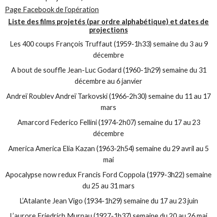
Page Facebook de l’opération
Liste des films projetés (par ordre alphabétique) et dates de
projections
Les 400 coups François Truffaut (1959-1h33) semaine du 3 au 9
décembre
A bout de souffle Jean-Luc Godard (1960-1h29) semaine du 31
décembre au 6 janvier
Andreï Roublev Andreï Tarkovski (1966-2h30) semaine du 11 au 17
mars
Amarcord Federico Fellini (1974-2h07) semaine du 17 au 23
décembre
America America Elia Kazan (1963-2h54) semaine du 29 avril au 5
mai
Apocalypse now redux Francis Ford Coppola (1979-3h22) semaine
du 25 au 31 mars
L’Atalante Jean Vigo (1934-1h29) semaine du 17 au 23 juin
L’aurore Friedrich Murnau (1927-1h37) semaine du 20 au 26 mai