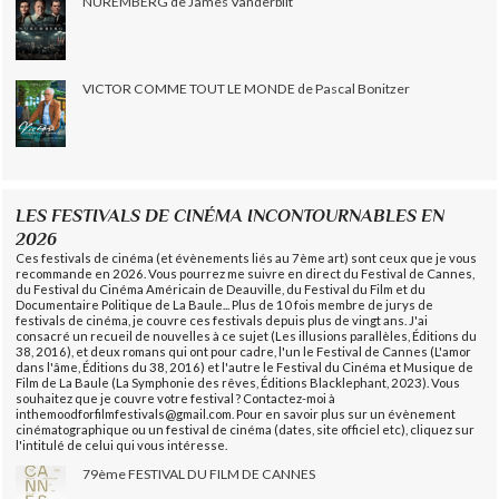
NUREMBERG de James Vanderbilt
VICTOR COMME TOUT LE MONDE de Pascal Bonitzer
LES FESTIVALS DE CINÉMA INCONTOURNABLES EN
2026
Ces festivals de cinéma (et évènements liés au 7ème art) sont ceux que je vous
recommande en 2026. Vous pourrez me suivre en direct du Festival de Cannes,
du Festival du Cinéma Américain de Deauville, du Festival du Film et du
Documentaire Politique de La Baule... Plus de 10 fois membre de jurys de
festivals de cinéma, je couvre ces festivals depuis plus de vingt ans. J'ai
consacré un recueil de nouvelles à ce sujet (Les illusions parallèles, Éditions du
38, 2016), et deux romans qui ont pour cadre, l'un le Festival de Cannes (L'amor
dans l'âme, Éditions du 38, 2016) et l'autre le Festival du Cinéma et Musique de
Film de La Baule (La Symphonie des rêves, Éditions Blacklephant, 2023). Vous
souhaitez que je couvre votre festival ? Contactez-moi à
inthemoodforfilmfestivals@gmail.com. Pour en savoir plus sur un évènement
cinématographique ou un festival de cinéma (dates, site officiel etc), cliquez sur
l'intitulé de celui qui vous intéresse.
79ème FESTIVAL DU FILM DE CANNES