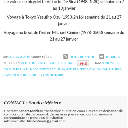
Le voleur de bicyclette Vittorio De Sica (1948-1h30) semaine du 7
au 13 janvier
Voyage à Tokyo Yasujiro Ozu (1953-2h16) semaine du 21 au 27
janvier
Voyage au bout de l’enfer Michael Cimino (1978-3h03) semaine du
21 au 27 janvier
PAR
SANDRA MÉZIÈRE
SANDRA MÉZIÈRE
LIEN PERMANENT
IMPRIMER
CATÉGORIES :
ACTUALITÉ DES FESTIVALS DE CINÉMA
TAGS :
CINÉMA
,
LES
100 PLUS BEAUX FILMS DE L'HISTOIRE CINÉMA
,
REFLET MÉDICIS
,
CLAUDE-JEAN PHILIPPE
,
CLASSEMENT
,
CINÉ CLUB
2
COMMENTAIRES
CONTACT - Sandra Mézière
Contact :
Sandra Mézière
, fondatrice du site en 2003. Pour toute demande de
collaboration, de partenariat, de services presse, ou pour tout envoi de
communiqué de presse ou d'invitation :
inthemoodforfilmfestivals@gmail.com