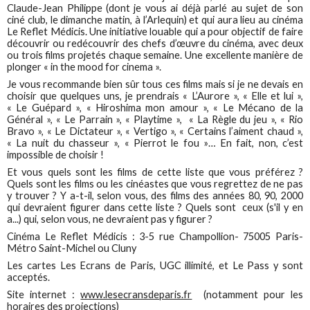
Claude-Jean Philippe (dont je vous ai déjà parlé au sujet de son
ciné club, le dimanche matin, à l’Arlequin) et qui aura lieu au cinéma
Le Reflet Médicis. Une initiative louable qui a pour objectif de faire
découvrir ou redécouvrir des chefs d’œuvre du cinéma, avec deux
ou trois films projetés chaque semaine. Une excellente manière de
plonger « in the mood for cinema ».
Je vous recommande bien sûr tous ces films mais si je ne devais en
choisir que quelques uns, je prendrais « L’Aurore », « Elle et lui »,
« Le Guépard », « Hiroshima mon amour », « Le Mécano de la
Général », « Le Parrain », « Playtime », « La Règle du jeu », « Rio
Bravo », « Le Dictateur », « Vertigo », « Certains l’aiment chaud »,
« La nuit du chasseur », « Pierrot le fou »… En fait, non, c’est
impossible de choisir !
Et vous quels sont les films de cette liste que vous préférez ?
Quels sont les films ou les cinéastes que vous regrettez de ne pas
y trouver ? Y a-t-il, selon vous, des films des années 80, 90, 2000
qui devraient figurer dans cette liste ? Quels sont ceux (s'il y en
a...) qui, selon vous, ne devraient pas y figurer ?
Cinéma Le Reflet Médicis : 3-5 rue Champollion- 75005 Paris-
Métro Saint-Michel ou Cluny
Les cartes Les Ecrans de Paris, UGC illimité, et Le Pass y sont
acceptés.
Site internet :
www.lesecransdeparis.fr
(notamment pour les
horaires des projections)