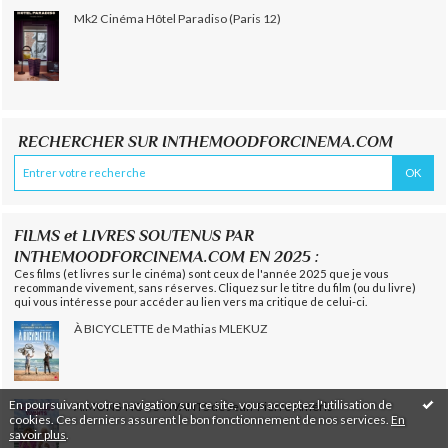
Mk2 Cinéma Hôtel Paradiso (Paris 12)
RECHERCHER SUR INTHEMOODFORCINEMA.COM
FILMS et LIVRES SOUTENUS PAR
INTHEMOODFORCINEMA.COM EN 2025 :
Ces films (et livres sur le cinéma) sont ceux de l'année 2025 que je vous
recommande vivement, sans réserves. Cliquez sur le titre du film (ou du livre)
qui vous intéresse pour accéder au lien vers ma critique de celui-ci.
À BICYCLETTE de Mathias MLEKUZ
En poursuivant votre navigation sur ce site, vous acceptez l'utilisation de
AIMONS-NOUS VIVANTS de Jean-Pierre Améris
cookies. Ces derniers assurent le bon fonctionnement de nos services.
En
savoir plus
.