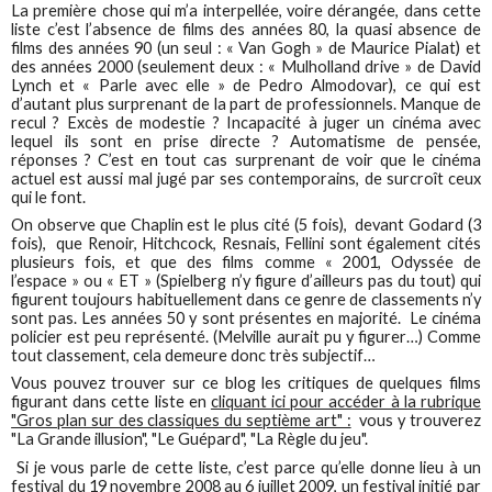
La première chose qui m’a interpellée, voire dérangée, dans cette
liste c’est l’absence de films des années 80, la quasi absence de
films des années 90 (un seul : « Van Gogh » de Maurice Pialat) et
des années 2000 (seulement deux : « Mulholland drive » de David
Lynch et « Parle avec elle » de Pedro Almodovar), ce qui est
d’autant plus surprenant de la part de professionnels. Manque de
recul ? Excès de modestie ? Incapacité à juger un cinéma avec
lequel ils sont en prise directe ? Automatisme de pensée,
réponses ? C’est en tout cas surprenant de voir que le cinéma
actuel est aussi mal jugé par ses contemporains, de surcroît ceux
qui le font.
On observe que Chaplin est le plus cité (5 fois), devant Godard (3
fois), que Renoir, Hitchcock, Resnais, Fellini sont également cités
plusieurs fois, et que des films comme « 2001, Odyssée de
l’espace » ou « ET » (Spielberg n’y figure d’ailleurs pas du tout) qui
figurent toujours habituellement dans ce genre de classements n’y
sont pas. Les années 50 y sont présentes en majorité. Le cinéma
policier est peu représenté. (Melville aurait pu y figurer…) Comme
tout classement, cela demeure donc très subjectif…
Vous pouvez trouver sur ce blog les critiques de quelques films
figurant dans cette liste en
cliquant ici pour accéder à la rubrique
"Gros plan sur des classiques du septième art" :
vous y trouverez
"La Grande illusion", "Le Guépard", "La Règle du jeu".
Si je vous parle de cette liste, c’est parce qu’elle donne lieu à un
festival du 19 novembre 2008 au 6 juillet 2009, un festival initié par